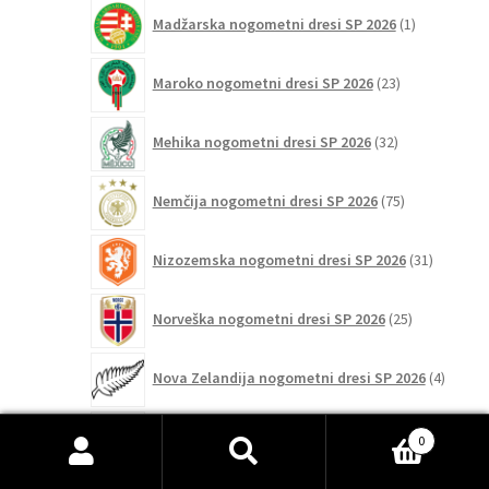
1
Madžarska nogometni dresi SP 2026
1
izdelek
23
Maroko nogometni dresi SP 2026
23
izdelkov
32
Mehika nogometni dresi SP 2026
32
izdelkov
75
Nemčija nogometni dresi SP 2026
75
izdelkov
31
Nizozemska nogometni dresi SP 2026
31
izdelkov
25
Norveška nogometni dresi SP 2026
25
izdelkov
4
Nova Zelandija nogometni dresi SP 2026
4
izdelki
3
Panama nogometni dresi SP 2026
3
0
izdelki
Išči:
Iskanje
131