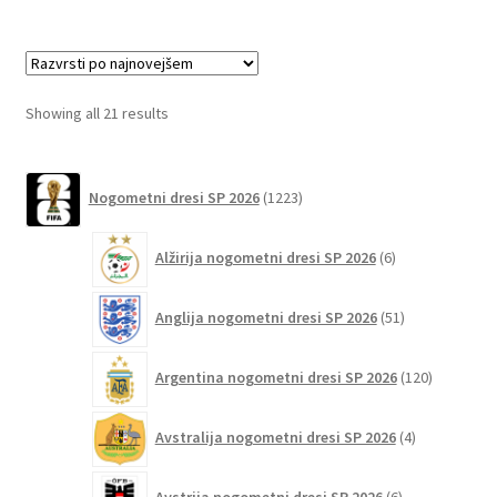
več
različic.
Možnosti
lahko
Sorted
Showing all 21 results
izberete
by
na
latest
1223
strani
Nogometni dresi SP 2026
1223
izdelkov
izdelka
6
Alžirija nogometni dresi SP 2026
6
izdelkov
51
Anglija nogometni dresi SP 2026
51
izdelkov
120
Argentina nogometni dresi SP 2026
120
izdelkov
4
Avstralija nogometni dresi SP 2026
4
izdelki
6