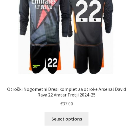
na
strani
izdelka
Otroški Nogometni Dresi komplet za otroke Arsenal David
Raya 22 Vratar Tretji 2024-25
€
37.00
Ta
Select options
izdelek
ima