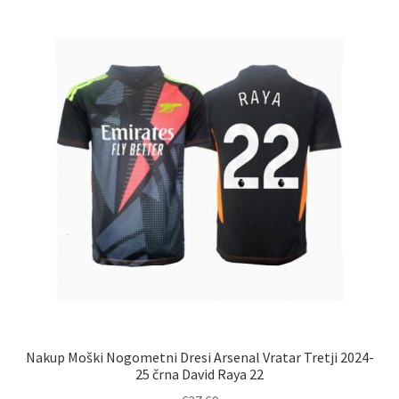
različic.
Možnosti
lahko
izberete
na
strani
izdelka
Nakup Moški Nogometni Dresi Arsenal Vratar Tretji 2024-
25 črna David Raya 22