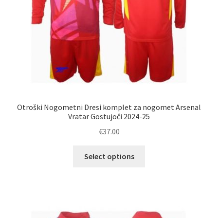
Otroški Nogometni Dresi komplet za nogomet Arsenal
Vratar Gostujoči 2024-25
€
37.00
Ta
Select options
izdelek
ima
več
različic.
Možnosti