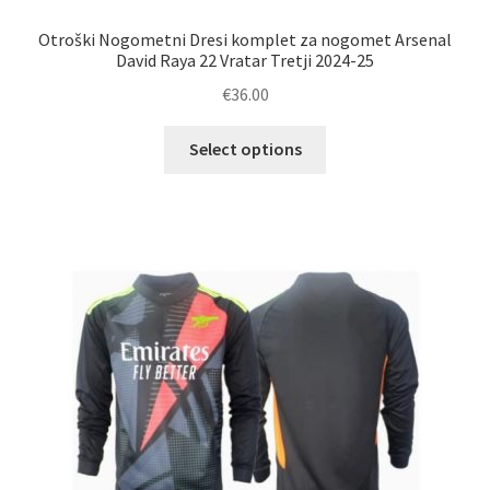
Otroški Nogometni Dresi komplet za nogomet Arsenal
David Raya 22 Vratar Tretji 2024-25
€
36.00
Ta
Select options
izdelek
ima
več
različic.
Možnosti
lahko
izberete
na
strani
izdelka