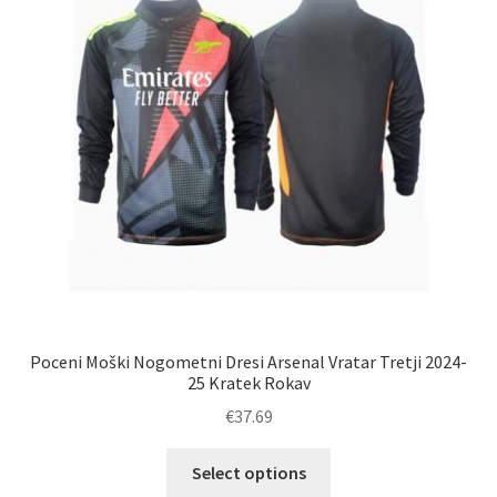
izberete
na
strani
izdelka
Poceni Moški Nogometni Dresi Arsenal Vratar Tretji 2024-
25 Kratek Rokav
€
37.69
Ta
Select options
izdelek