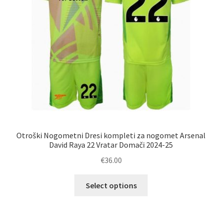
strani
izdelka
Otroški Nogometni Dresi kompleti za nogomet Arsenal
David Raya 22 Vratar Domači 2024-25
€
36.00
Ta
Select options
izdelek
ima
več