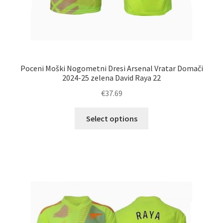
Poceni Moški Nogometni Dresi Arsenal Vratar Domači
2024-25 zelena David Raya 22
€
37.69
Ta
Select options
izdelek
ima
več
različic.
Možnosti
lahko
izberete
na