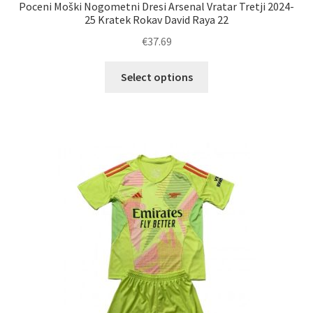
Poceni Moški Nogometni Dresi Arsenal Vratar Tretji 2024-
25 Kratek Rokav David Raya 22
€
37.69
Ta
Select options
izdelek
ima
več
različic.
Možnosti
lahko
izberete
na
strani
izdelka