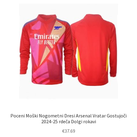
Možnosti
lahko
izberete
na
strani
izdelka
Poceni Moški Nogometni Dresi Arsenal Vratar Gostujoči
2024-25 rdeča Dolgi rokavi
€
37.69