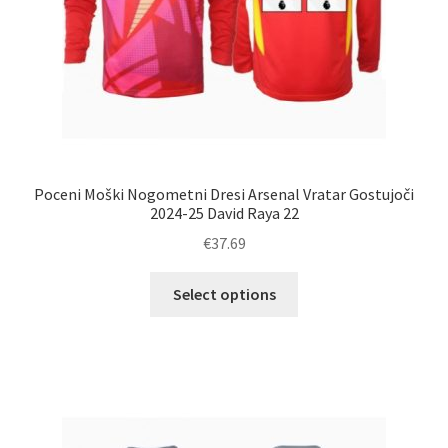
Poceni Moški Nogometni Dresi Arsenal Vratar Gostujoči
2024-25 David Raya 22
€
37.69
Ta
Select options
izdelek
ima
več
različic.
Možnosti
lahko