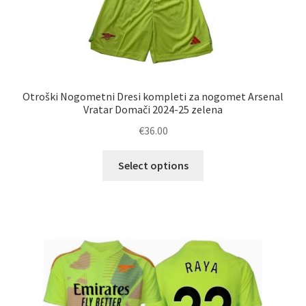
Otroški Nogometni Dresi kompleti za nogomet Arsenal
Vratar Domači 2024-25 zelena
€
36.00
Ta
Select options
izdelek
ima
več
različic.
Možnosti
lahko
izberete
na