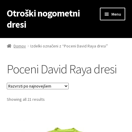
Otroški nogometni
Skip
Skip
Menu
to
to
dresi
navigation
content
Domov
Domov
Izdelki označeni z “Poceni David Raya dresi”
Blog
Poceni David Raya dresi
Kontaktiraj nas
Košarica
Sorted
Showing all 21 results
Moj račun
by
latest
Trgovina
Zaključek nakupa