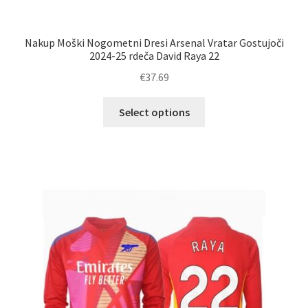
Nakup Moški Nogometni Dresi Arsenal Vratar Gostujoči
2024-25 rdeča David Raya 22
€
37.69
Ta
Select options
izdelek
ima
več
različic.
Možnosti
lahko
izberete
na
strani
izdelka