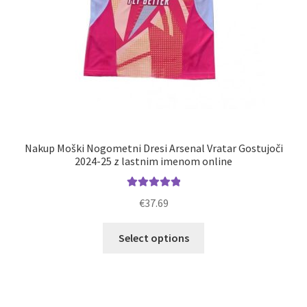
Nakup Moški Nogometni Dresi Arsenal Vratar Gostujoči
2024-25 z lastnim imenom online
Ocenjeno
€
37.69
5.00
od 5
Ta
Select options
izdelek
ima
več
različic.