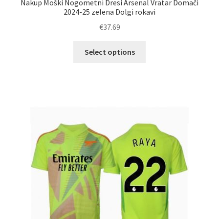
Nakup Moški Nogometni Dresi Arsenal Vratar Domači
2024-25 zelena Dolgi rokavi
€
37.69
Ta
Select options
izdelek
ima
več
različic.
Možnosti
lahko
izberete
na
strani
izdelka