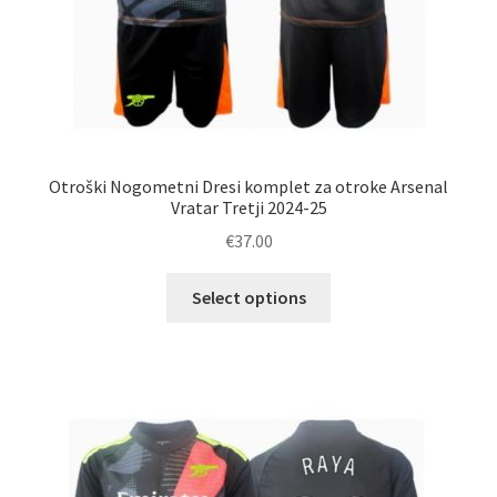
Otroški Nogometni Dresi komplet za otroke Arsenal
Vratar Tretji 2024-25
€
37.00
Ta
Select options
izdelek
ima
več
različic.
Možnosti
lahko
izberete