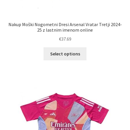
Nakup Moški Nogometni Dresi Arsenal Vratar Tretji 2024-
25 z lastnim imenom online
€
37.69
Ta
Select options
izdelek
ima
več
različic.
Možnosti
lahko
izberete
na
strani
izdelka