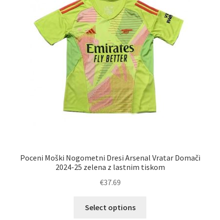
Poceni Moški Nogometni Dresi Arsenal Vratar Domači
2024-25 zelena z lastnim tiskom
€
37.69
Ta
Select options
izdelek