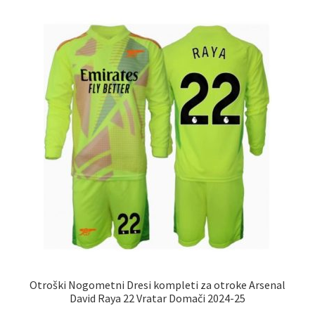
različic.
Možnosti
lahko
izberete
na
strani
izdelka
Otroški Nogometni Dresi kompleti za otroke Arsenal
David Raya 22 Vratar Domači 2024-25