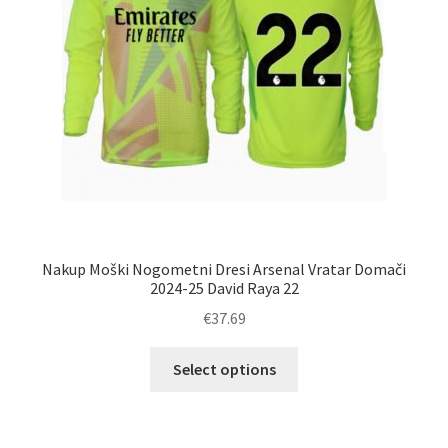
strani
izdelka
Nakup Moški Nogometni Dresi Arsenal Vratar Domači
2024-25 David Raya 22
€
37.69
Ta
Select options
izdelek
ima
več