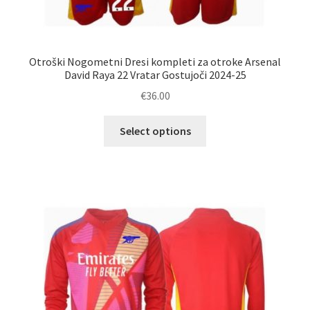
Otroški Nogometni Dresi kompleti za otroke Arsenal
David Raya 22 Vratar Gostujoči 2024-25
€
36.00
Ta
Select options
izdelek
ima
več
različic.
Možnosti
lahko
izberete
na
strani
izdelka