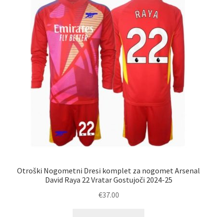
lahko
izberete
na
strani
izdelka
Otroški Nogometni Dresi komplet za nogomet Arsenal
David Raya 22 Vratar Gostujoči 2024-25
€
37.00
Ta