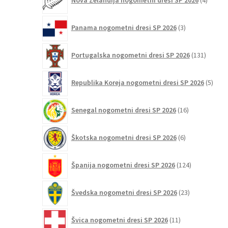
Nova Zelandija nogometni dresi SP 2026
4
izdelki
3
Panama nogometni dresi SP 2026
3
izdelki
131
Portugalska nogometni dresi SP 2026
131
izdelko
5
Republika Koreja nogometni dresi SP 2026
5
izdel
16
Senegal nogometni dresi SP 2026
16
izdelkov
6
Škotska nogometni dresi SP 2026
6
izdelkov
124
Španija nogometni dresi SP 2026
124
izdelkov
23
Švedska nogometni dresi SP 2026
23
izdelkov
11
Švica nogometni dresi SP 2026
11
izdelkov