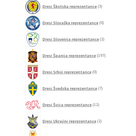
3
Dresi Škotska reprezentance
3
izdelki
0
Dresi Slovaška reprezentance
0
izdelkov
2
Dresi Slovenija reprezentance
2
izdelka
197
Dresi Španija reprezentance
197
izdelkov
0
Dresi Srbiji reprezentance
0
izdelkov
7
Dresi Švedska reprezentance
7
izdelkov
12
Dresi Švica reprezentance
12
izdelkov
2
Dresi Ukrajini reprezentance
2
izdelka
21