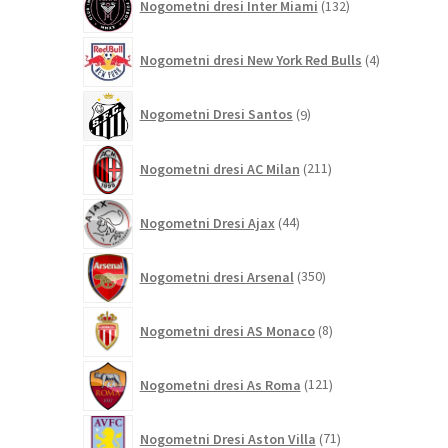
Nogometni dresi Inter Miami
132
izdelkov
4
Nogometni dresi New York Red Bulls
4
izdelki
9
Nogometni Dresi Santos
9
izdelkov
211
Nogometni dresi AC Milan
211
izdelkov
44
Nogometni Dresi Ajax
44
izdelkov
350
Nogometni dresi Arsenal
350
izdelkov
8
Nogometni dresi AS Monaco
8
izdelkov
121
Nogometni dresi As Roma
121
izdelkov
71
Nogometni Dresi Aston Villa
71
izdelkov