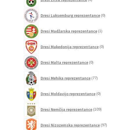
izdelkov
0
Dresi Luksemburg reprezentance
0
izdelkov
1
Dresi Madžarska reprezentance
1
izdelek
0
Dresi Makedonija reprezentance
0
izdelkov
0
Dresi Malta reprezentance
0
izdelkov
77
Dresi Mehika reprezentance
77
izdelkov
0
Dresi Moldavijo reprezentance
0
izdelkov
109
Dresi Nemčija reprezentance
109
izdelkov
97
Dresi Nizozemska reprezentance
97
izdelkov