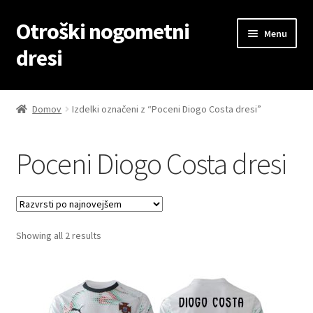
Otroški nogometni
Skip
Skip
Menu
to
to
dresi
navigation
content
Domov
Domov
Izdelki označeni z “Poceni Diogo Costa dresi”
Blog
Poceni Diogo Costa dresi
Kontaktiraj nas
Košarica
Sorted
Showing all 2 results
Moj račun
by
latest
Trgovina
Zaključek nakupa