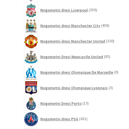
350
Nogometni dresi Liverpool
350
izdelkov
458
Nogometni dresi Manchester City
458
izdelkov
320
Nogometni dresi Manchester United
320
izdelkov
85
Nogometni Dresi Newcastle United
85
izdelkov
0
Nogometni dresi Olympique De Marseille
0
izdelk
3
Nogometni dresi Olympique Lyonnais
3
izdelki
13
Nogometni Dresi Porto
13
izdelkov
431
Nogometni dresi PSG
431
izdelkov