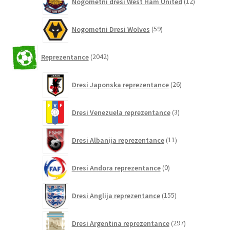
Nogometni dresi West Ham United
12
izdelkov
59
Nogometni Dresi Wolves
59
izdelkov
2042
Reprezentance
2042
izdelkov
26
Dresi Japonska reprezentance
26
izdelkov
3
Dresi Venezuela reprezentance
3
izdelki
11
Dresi Albanija reprezentance
11
izdelkov
0
Dresi Andora reprezentance
0
izdelkov
155
Dresi Anglija reprezentance
155
izdelkov
297
Dresi Argentina reprezentance
297
izdelkov