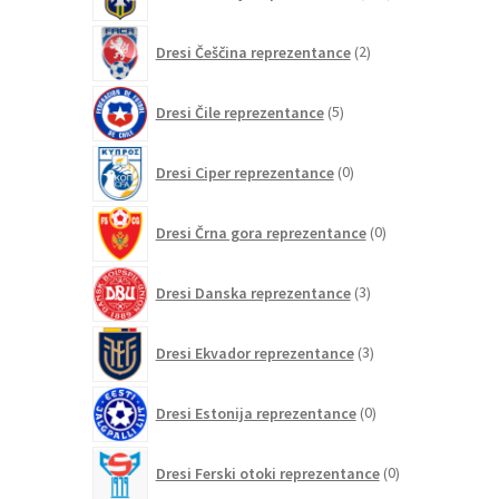
izdelkov
2
Dresi Češčina reprezentance
2
izdelka
5
Dresi Čile reprezentance
5
izdelkov
0
Dresi Ciper reprezentance
0
izdelkov
0
Dresi Črna gora reprezentance
0
izdelkov
3
Dresi Danska reprezentance
3
izdelki
3
Dresi Ekvador reprezentance
3
izdelki
0
Dresi Estonija reprezentance
0
izdelkov
0
Dresi Ferski otoki reprezentance
0
izdelkov