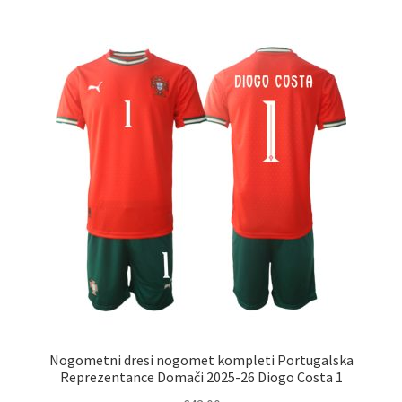
več
različic.
Možnosti
lahko
izberete
na
strani
izdelka
Nogometni dresi nogomet kompleti Portugalska
Reprezentance Domači 2025-26 Diogo Costa 1