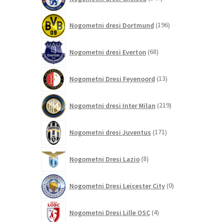
izdelkov
196
Nogometni dresi Dortmund
196
izdelkov
68
Nogometni dresi Everton
68
izdelkov
13
Nogometni Dresi Feyenoord
13
izdelkov
219
Nogometni dresi Inter Milan
219
izdelkov
171
Nogometni dresi Juventus
171
izdelkov
8
Nogometni Dresi Lazio
8
izdelkov
0
Nogometni Dresi Leicester City
0
izdelkov
4
Nogometni Dresi Lille OSC
4
izdelki