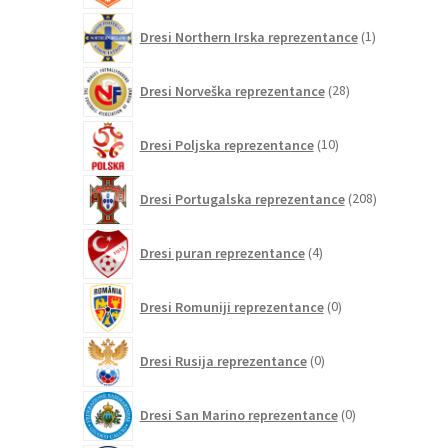
1
Dresi Northern Irska reprezentance
1
izdelek
28
Dresi Norveška reprezentance
28
izdelkov
10
Dresi Poljska reprezentance
10
izdelkov
208
Dresi Portugalska reprezentance
208
izdelkov
4
Dresi puran reprezentance
4
izdelki
0
Dresi Romuniji reprezentance
0
izdelkov
0
Dresi Rusija reprezentance
0
izdelkov
0
Dresi San Marino reprezentance
0
izdelkov