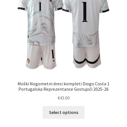
Moški Nogometni dresi kompleti Diogo Costa 1
Portugalska Reprezentance Gostujoči 2025-26
€
43.00
Ta
Select options
izdelek
ima