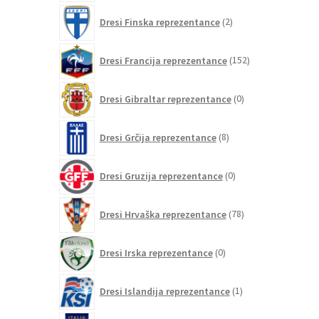
2
Dresi Finska reprezentance
2
izdelka
152
Dresi Francija reprezentance
152
izdelkov
0
Dresi Gibraltar reprezentance
0
izdelkov
8
Dresi Grčija reprezentance
8
izdelkov
0
Dresi Gruzija reprezentance
0
izdelkov
78
Dresi Hrvaška reprezentance
78
izdelkov
0
Dresi Irska reprezentance
0
izdelkov
1
Dresi Islandija reprezentance
1
izdelek