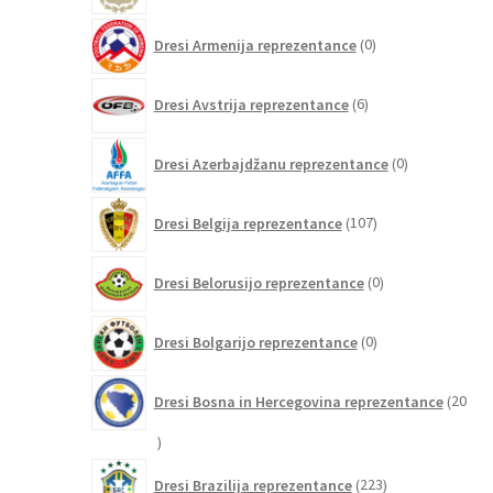
0
Dresi Armenija reprezentance
0
izdelkov
6
Dresi Avstrija reprezentance
6
izdelkov
0
Dresi Azerbajdžanu reprezentance
0
izdelkov
107
Dresi Belgija reprezentance
107
izdelkov
0
Dresi Belorusijo reprezentance
0
izdelkov
0
Dresi Bolgarijo reprezentance
0
izdelkov
Dresi Bosna in Hercegovina reprezentance
20
20
izdelkov
223
Dresi Brazilija reprezentance
223