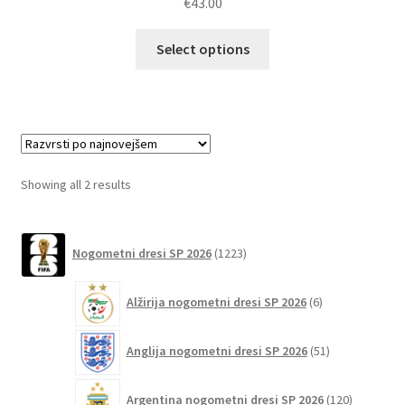
€
43.00
Ta
Select options
izdelek
ima
več
različic.
Možnosti
lahko
Sorted
Showing all 2 results
izberete
by
na
latest
1223
strani
Nogometni dresi SP 2026
1223
izdelkov
izdelka
6
Alžirija nogometni dresi SP 2026
6
izdelkov
51
Anglija nogometni dresi SP 2026
51
izdelkov
120
Argentina nogometni dresi SP 2026
120