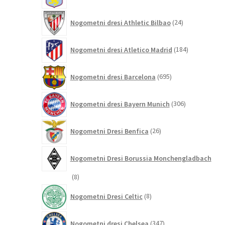
24
Nogometni dresi Athletic Bilbao
24
izdelkov
184
Nogometni dresi Atletico Madrid
184
izdelkov
695
Nogometni dresi Barcelona
695
izdelkov
306
Nogometni dresi Bayern Munich
306
izdelkov
26
Nogometni Dresi Benfica
26
izdelkov
Nogometni Dresi Borussia Monchengladbach
8
8
izdelkov
8
Nogometni Dresi Celtic
8
izdelkov
347
Nogometni dresi Chelsea
347