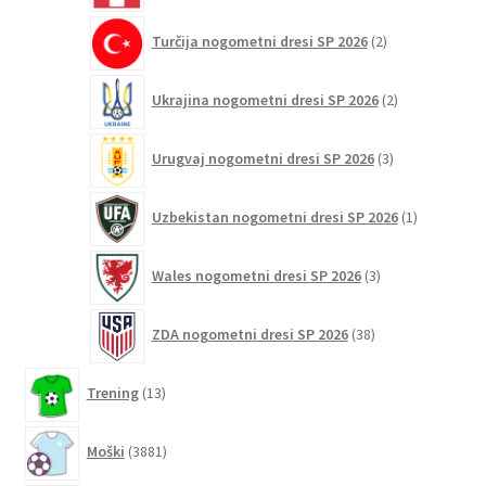
2
Turčija nogometni dresi SP 2026
2
izdelka
2
Ukrajina nogometni dresi SP 2026
2
izdelka
3
Urugvaj nogometni dresi SP 2026
3
izdelki
1
Uzbekistan nogometni dresi SP 2026
1
izdelek
3
Wales nogometni dresi SP 2026
3
izdelki
38
ZDA nogometni dresi SP 2026
38
izdelkov
13
Trening
13
izdelkov
3881
Moški
3881
izdelkov