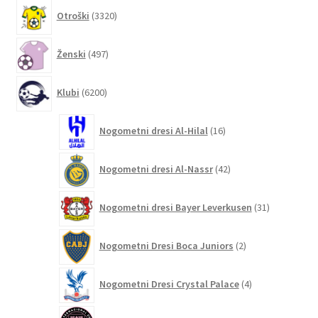
3320
Otroški
3320
izdelkov
497
Ženski
497
izdelkov
6200
Klubi
6200
izdelkov
16
Nogometni dresi Al-Hilal
16
izdelkov
42
Nogometni dresi Al-Nassr
42
izdelkov
31
Nogometni dresi Bayer Leverkusen
31
izdelkov
2
Nogometni Dresi Boca Juniors
2
izdelka
4
Nogometni Dresi Crystal Palace
4
izdelki
132