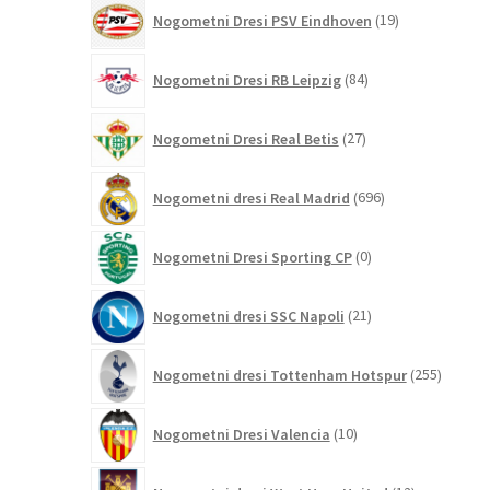
19
Nogometni Dresi PSV Eindhoven
19
izdelkov
84
Nogometni Dresi RB Leipzig
84
izdelkov
27
Nogometni Dresi Real Betis
27
izdelkov
696
Nogometni dresi Real Madrid
696
izdelkov
0
Nogometni Dresi Sporting CP
0
izdelkov
21
Nogometni dresi SSC Napoli
21
izdelkov
255
Nogometni dresi Tottenham Hotspur
255
izdelko
10
Nogometni Dresi Valencia
10
izdelkov
12