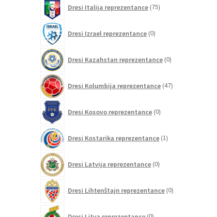
75
Dresi Italija reprezentance
75
izdelkov
0
Dresi Izrael reprezentance
0
izdelkov
0
Dresi Kazahstan reprezentance
0
izdelkov
47
Dresi Kolumbija reprezentance
47
izdelkov
0
Dresi Kosovo reprezentance
0
izdelkov
1
Dresi Kostarika reprezentance
1
izdelek
0
Dresi Latvija reprezentance
0
izdelkov
0
Dresi Lihtenštajn reprezentance
0
izdelkov
0
Dresi Litva reprezentance
0