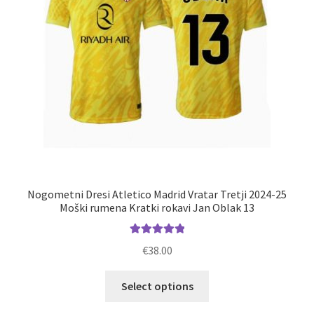
strani
izdelka
Nogometni Dresi Atletico Madrid Vratar Tretji 2024-25
Moški rumena Kratki rokavi Jan Oblak 13
Ocenjeno
€
38.00
5.00
od 5
Ta
Select options
izdelek
ima