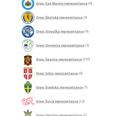
Dresi San Marino reprezentance
0
izdelkov
3
Dresi Škotska reprezentance
3
izdelki
0
Dresi Slovaška reprezentance
0
izdelkov
2
Dresi Slovenija reprezentance
2
izdelka
197
Dresi Španija reprezentance
197
izdelkov
0
Dresi Srbiji reprezentance
0
izdelkov
7
Dresi Švedska reprezentance
7
izdelkov
12
Dresi Švica reprezentance
12
izdelkov
2
Dresi Ukrajini reprezentance
2