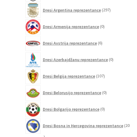
297
Dresi Argentina reprezentance
297
izdelkov
0
Dresi Armenija reprezentance
0
izdelkov
6
Dresi Avstrija reprezentance
6
izdelkov
0
Dresi Azerbajdžanu reprezentance
0
izdelkov
107
Dresi Belgija reprezentance
107
izdelkov
0
Dresi Belorusijo reprezentance
0
izdelkov
0
Dresi Bolgarijo reprezentance
0
izdelkov
Dresi Bosna in Hercegovina reprezentance
20
20