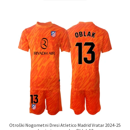
ima
več
različic.
Možnosti
lahko
izberete
na
strani
izdelka
Otroški Nogometni Dresi Atletico Madrid Vratar 2024-25