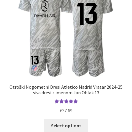
Otroški Nogometni Dresi Atletico Madrid Vratar 2024-25
siva dresi z imenom Jan Oblak 13
Ocenjeno
€
37.69
5.00
od 5
Ta
Select options
izdelek