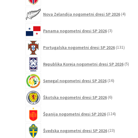
izdelkov
4
Nova Zelandija nogometni dresi SP 2026
4
izdelki
3
Panama nogometni dresi SP 2026
3
izdelki
131
Portugalska nogometni dresi SP 2026
131
izdelko
5
Republika Koreja nogometni dresi SP 2026
5
izdel
16
Senegal nogometni dresi SP 2026
16
izdelkov
6
Škotska nogometni dresi SP 2026
6
izdelkov
124
Španija nogometni dresi SP 2026
124
izdelkov
23
Švedska nogometni dresi SP 2026
23
izdelkov