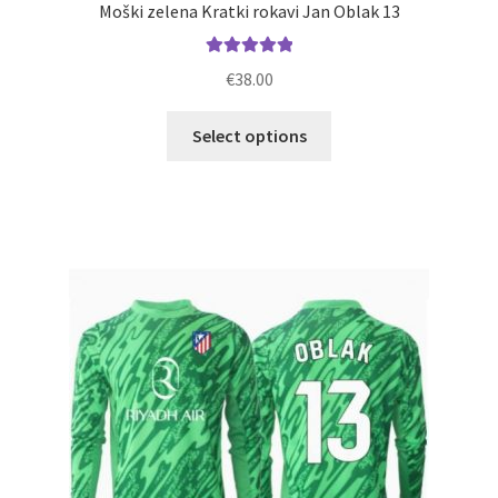
Moški zelena Kratki rokavi Jan Oblak 13
Ocenjeno
€
38.00
5.00
od 5
Ta
Select options
izdelek
ima
več
različic.
Možnosti
lahko
izberete
na
strani
izdelka