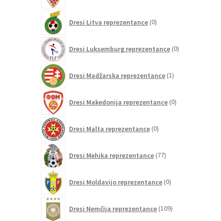
0
Dresi Litva reprezentance
0
izdelkov
0
Dresi Luksemburg reprezentance
0
izdelkov
1
Dresi Madžarska reprezentance
1
izdelek
0
Dresi Makedonija reprezentance
0
izdelkov
0
Dresi Malta reprezentance
0
izdelkov
77
Dresi Mehika reprezentance
77
izdelkov
0
Dresi Moldavijo reprezentance
0
izdelkov
109
Dresi Nemčija reprezentance
109
izdelkov