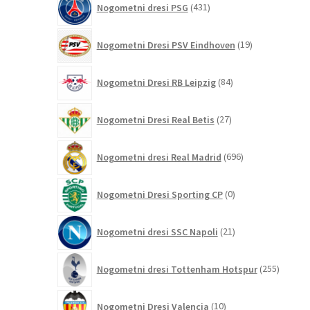
Nogometni dresi PSG
431
izdelkov
19
Nogometni Dresi PSV Eindhoven
19
izdelkov
84
Nogometni Dresi RB Leipzig
84
izdelkov
27
Nogometni Dresi Real Betis
27
izdelkov
696
Nogometni dresi Real Madrid
696
izdelkov
0
Nogometni Dresi Sporting CP
0
izdelkov
21
Nogometni dresi SSC Napoli
21
izdelkov
255
Nogometni dresi Tottenham Hotspur
255
izdelko
10
Nogometni Dresi Valencia
10