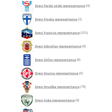
0
Dresi Ferski otoki reprezentance
0
izdelkov
2
Dresi Finska reprezentance
2
izdelka
152
Dresi Francija reprezentance
152
izdelkov
0
Dresi Gibraltar reprezentance
0
izdelkov
8
Dresi Grčija reprezentance
8
izdelkov
0
Dresi Gruzija reprezentance
0
izdelkov
78
Dresi Hrvaška reprezentance
78
izdelkov
0
Dresi Irska reprezentance
0
izdelkov
1