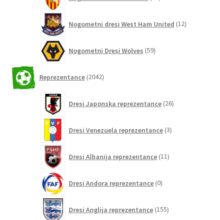
izdelkov
12
Nogometni dresi West Ham United
12
izdelkov
59
Nogometni Dresi Wolves
59
izdelkov
2042
Reprezentance
2042
izdelkov
26
Dresi Japonska reprezentance
26
izdelkov
3
Dresi Venezuela reprezentance
3
izdelki
11
Dresi Albanija reprezentance
11
izdelkov
0
Dresi Andora reprezentance
0
izdelkov
155
Dresi Anglija reprezentance
155
izdelkov