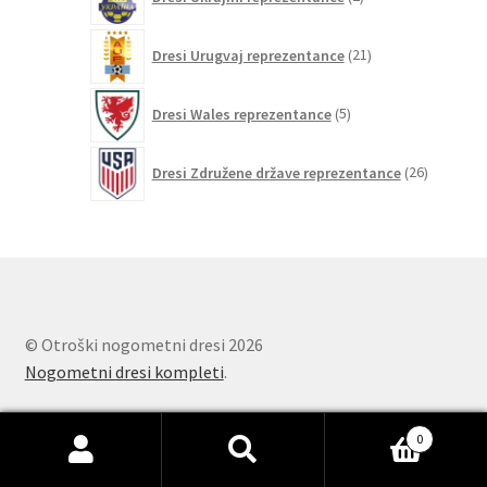
izdelka
21
Dresi Urugvaj reprezentance
21
izdelkov
5
Dresi Wales reprezentance
5
izdelkov
26
Dresi Združene države reprezentance
26
izdelkov
© Otroški nogometni dresi 2026
Nogometni dresi kompleti
.
0
Išči:
Iskanje