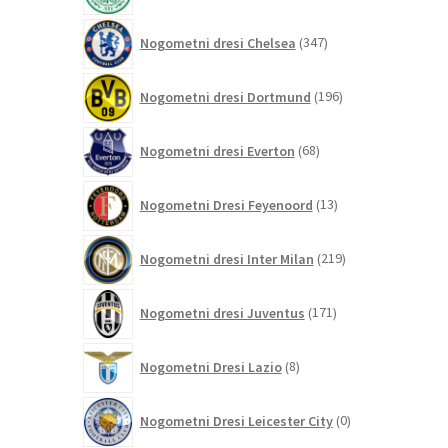
347
Nogometni dresi Chelsea
347
izdelkov
196
Nogometni dresi Dortmund
196
izdelkov
68
Nogometni dresi Everton
68
izdelkov
13
Nogometni Dresi Feyenoord
13
izdelkov
219
Nogometni dresi Inter Milan
219
izdelkov
171
Nogometni dresi Juventus
171
izdelkov
8
Nogometni Dresi Lazio
8
izdelkov
0
Nogometni Dresi Leicester City
0
izdelkov