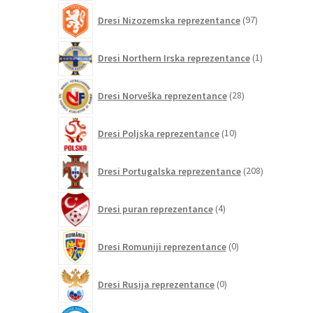
97
Dresi Nizozemska reprezentance
97
izdelkov
1
Dresi Northern Irska reprezentance
1
izdelek
28
Dresi Norveška reprezentance
28
izdelkov
10
Dresi Poljska reprezentance
10
izdelkov
208
Dresi Portugalska reprezentance
208
izdelkov
4
Dresi puran reprezentance
4
izdelki
0
Dresi Romuniji reprezentance
0
izdelkov
0
Dresi Rusija reprezentance
0
izdelkov
0