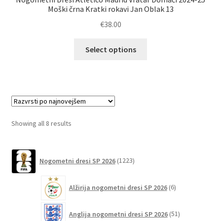
Moški črna Kratki rokavi Jan Oblak 13
€
38.00
Ta
Select options
izdelek
ima
več
različic.
Možnosti
lahko
Sorted
Showing all 8 results
izberete
by
na
latest
1223
strani
Nogometni dresi SP 2026
1223
izdelkov
izdelka
6
Alžirija nogometni dresi SP 2026
6
izdelkov
51
Anglija nogometni dresi SP 2026
51
izdelkov