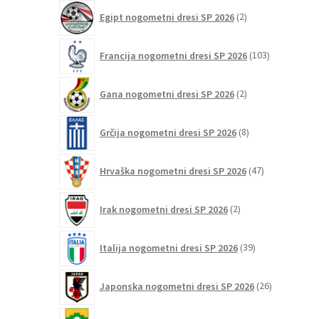
2
Egipt nogometni dresi SP 2026
2
izdelka
103
Francija nogometni dresi SP 2026
103
izdelki
2
Gana nogometni dresi SP 2026
2
izdelka
8
Grčija nogometni dresi SP 2026
8
izdelkov
47
Hrvaška nogometni dresi SP 2026
47
izdelkov
2
Irak nogometni dresi SP 2026
2
izdelka
39
Italija nogometni dresi SP 2026
39
izdelkov
26
Japonska nogometni dresi SP 2026
26
izdelkov
6