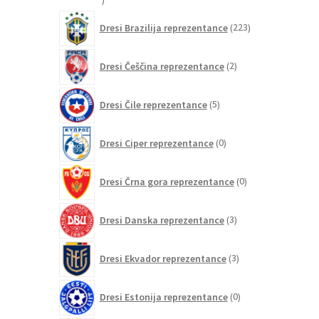
izdelkov
223
Dresi Brazilija reprezentance
223
izdelkov
2
Dresi Češčina reprezentance
2
izdelka
5
Dresi Čile reprezentance
5
izdelkov
0
Dresi Ciper reprezentance
0
izdelkov
0
Dresi Črna gora reprezentance
0
izdelkov
3
Dresi Danska reprezentance
3
izdelki
3
Dresi Ekvador reprezentance
3
izdelki
0
Dresi Estonija reprezentance
0
izdelkov