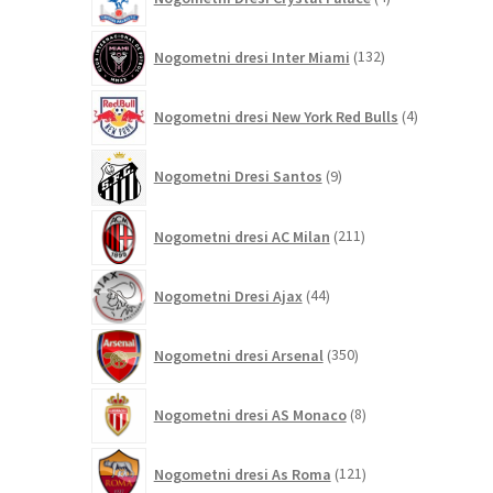
izdelki
132
Nogometni dresi Inter Miami
132
izdelkov
4
Nogometni dresi New York Red Bulls
4
izdelki
9
Nogometni Dresi Santos
9
izdelkov
211
Nogometni dresi AC Milan
211
izdelkov
44
Nogometni Dresi Ajax
44
izdelkov
350
Nogometni dresi Arsenal
350
izdelkov
8
Nogometni dresi AS Monaco
8
izdelkov
121
Nogometni dresi As Roma
121
izdelkov