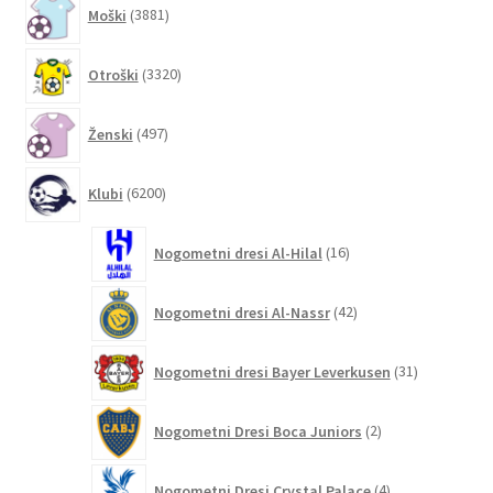
3881
Moški
3881
izdelkov
3320
Otroški
3320
izdelkov
497
Ženski
497
izdelkov
6200
Klubi
6200
izdelkov
16
Nogometni dresi Al-Hilal
16
izdelkov
42
Nogometni dresi Al-Nassr
42
izdelkov
31
Nogometni dresi Bayer Leverkusen
31
izdelkov
2
Nogometni Dresi Boca Juniors
2
izdelka
4
Nogometni Dresi Crystal Palace
4