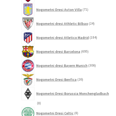
71
Nogometni Dresi Aston Villa
71
izdelkov
24
Nogometni dresi Athletic Bilbao
24
izdelkov
184
Nogometni dresi Atletico Madrid
184
izdelkov
695
Nogometni dresi Barcelona
695
izdelkov
306
Nogometni dresi Bayern Munich
306
izdelkov
26
Nogometni Dresi Benfica
26
izdelkov
Nogometni Dresi Borussia Monchengladbach
8
8
izdelkov
8
Nogometni Dresi Celtic
8
izdelkov