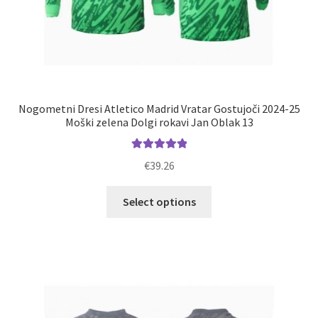
Nogometni Dresi Atletico Madrid Vratar Gostujoči 2024-25
Moški zelena Dolgi rokavi Jan Oblak 13
Ocenjeno
€
39.26
5.00
od 5
Ta
Select options
izdelek
ima
več
različic.
Možnosti
lahko