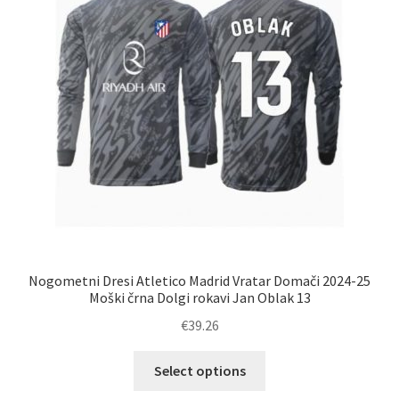
izberete
na
strani
izdelka
Nogometni Dresi Atletico Madrid Vratar Domači 2024-25
Moški črna Dolgi rokavi Jan Oblak 13
€
39.26
Ta
Select options
izdelek