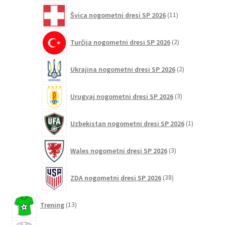
11
Švica nogometni dresi SP 2026
11
izdelkov
2
Turčija nogometni dresi SP 2026
2
izdelka
2
Ukrajina nogometni dresi SP 2026
2
izdelka
3
Urugvaj nogometni dresi SP 2026
3
izdelki
1
Uzbekistan nogometni dresi SP 2026
1
izdelek
3
Wales nogometni dresi SP 2026
3
izdelki
38
ZDA nogometni dresi SP 2026
38
izdelkov
13
Trening
13
izdelkov