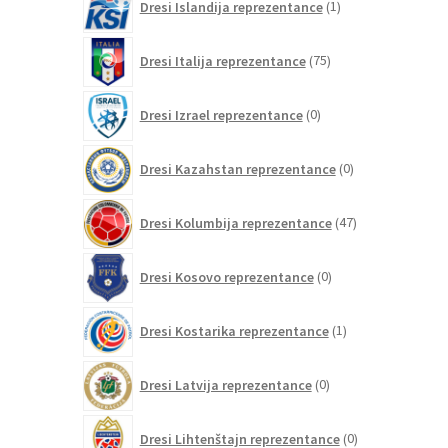
Dresi Islandija reprezentance
1
izdelek
75
Dresi Italija reprezentance
75
izdelkov
0
Dresi Izrael reprezentance
0
izdelkov
0
Dresi Kazahstan reprezentance
0
izdelkov
47
Dresi Kolumbija reprezentance
47
izdelkov
0
Dresi Kosovo reprezentance
0
izdelkov
1
Dresi Kostarika reprezentance
1
izdelek
0
Dresi Latvija reprezentance
0
izdelkov
0
Dresi Lihtenštajn reprezentance
0
izdelkov