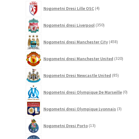
4
Nogometni Dresi Lille OSC
4
izdelki
350
Nogometni dresi Liverpool
350
izdelkov
458
Nogometni dresi Manchester City
458
izdelkov
320
Nogometni dresi Manchester United
320
izdelkov
85
Nogometni Dresi Newcastle United
85
izdelkov
0
Nogometni dresi Olympique De Marseille
0
izdelk
3
Nogometni dresi Olympique Lyonnais
3
izdelki
13
Nogometni Dresi Porto
13
izdelkov
431