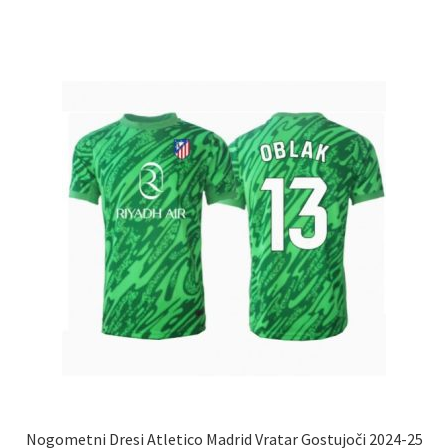
več
različic.
Možnosti
lahko
izberete
na
strani
izdelka
Nogometni Dresi Atletico Madrid Vratar Gostujoči 2024-25