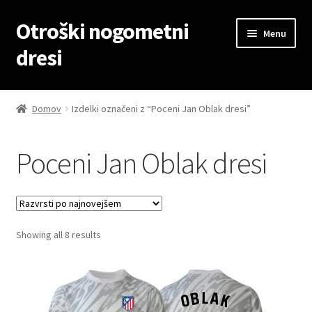
Otroški nogometni
Skip
Skip
Menu
to
to
dresi
navigation
content
Domov
Domov
Izdelki označeni z “Poceni Jan Oblak dresi”
Blog
Poceni Jan Oblak dresi
Kontaktiraj nas
Košarica
Sorted
Showing all 8 results
Moj račun
by
latest
Trgovina
Zaključek nakupa