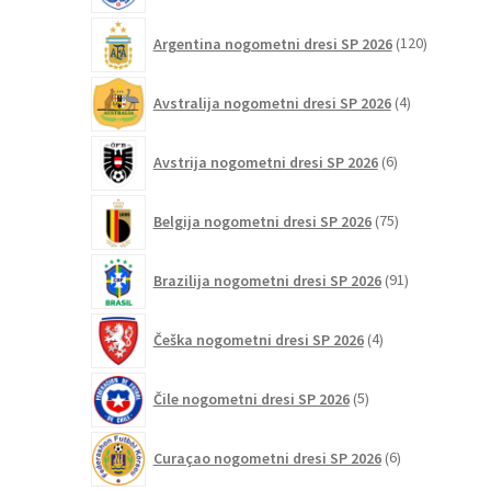
120
Argentina nogometni dresi SP 2026
120
izdelkov
4
Avstralija nogometni dresi SP 2026
4
izdelki
6
Avstrija nogometni dresi SP 2026
6
izdelkov
75
Belgija nogometni dresi SP 2026
75
izdelkov
91
Brazilija nogometni dresi SP 2026
91
izdelkov
4
Češka nogometni dresi SP 2026
4
izdelki
5
Čile nogometni dresi SP 2026
5
izdelkov
6
Curaçao nogometni dresi SP 2026
6
izdelkov