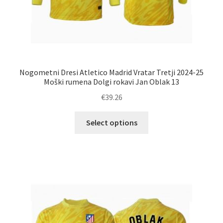
Nogometni Dresi Atletico Madrid Vratar Tretji 2024-25
Moški rumena Dolgi rokavi Jan Oblak 13
€
39.26
Ta
Select options
izdelek
ima
več
različic.
Možnosti
lahko
izberete
na