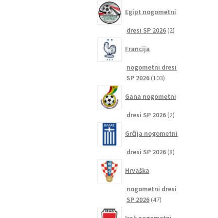
izdelkov
Egipt nogometni
2
dresi SP 2026
2
izdelka
Francija
nogometni dresi
103
SP 2026
103
izdelki
Gana nogometni
2
dresi SP 2026
2
izdelka
Grčija nogometni
8
dresi SP 2026
8
izdelkov
Hrvaška
nogometni dresi
47
SP 2026
47
izdelkov