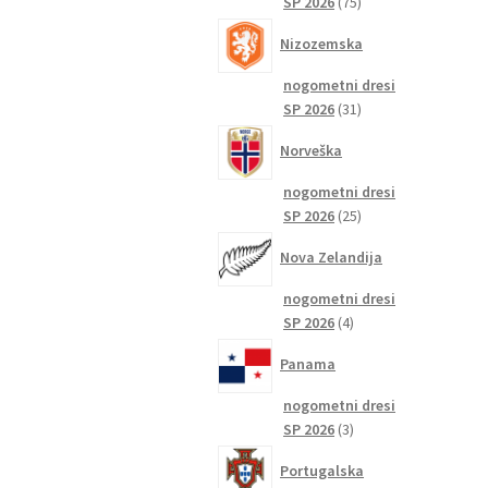
75
SP 2026
75
izdelkov
Nizozemska
nogometni dresi
31
SP 2026
31
izdelkov
Norveška
nogometni dresi
25
SP 2026
25
izdelkov
Nova Zelandija
nogometni dresi
4
SP 2026
4
izdelki
Panama
nogometni dresi
3
SP 2026
3
izdelki
Portugalska