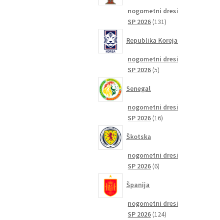
nogometni dresi
131
SP 2026
131
izdelkov
Republika Koreja
nogometni dresi
5
SP 2026
5
izdelkov
Senegal
nogometni dresi
16
SP 2026
16
izdelkov
Škotska
nogometni dresi
6
SP 2026
6
izdelkov
Španija
nogometni dresi
124
SP 2026
124