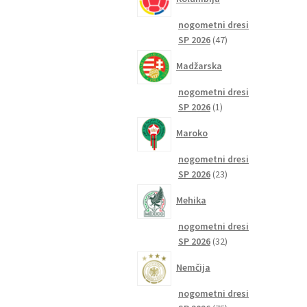
nogometni dresi
47
SP 2026
47
izdelkov
Madžarska
nogometni dresi
1
SP 2026
1
izdelek
Maroko
nogometni dresi
23
SP 2026
23
izdelkov
Mehika
nogometni dresi
32
SP 2026
32
izdelkov
Nemčija
nogometni dresi