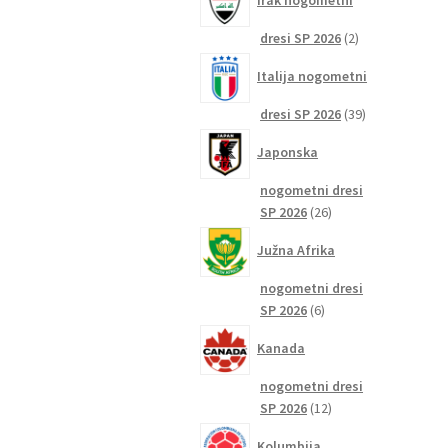
Irak nogometni
2
dresi SP 2026
2
izdelka
Italija nogometni
39
dresi SP 2026
39
izdelkov
Japonska
nogometni dresi
26
SP 2026
26
izdelkov
Južna Afrika
nogometni dresi
6
SP 2026
6
izdelkov
Kanada
nogometni dresi
12
SP 2026
12
izdelkov
Kolumbija