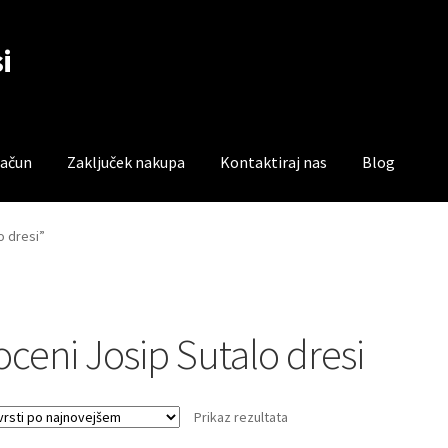
i
račun
Zaključek nakupa
Kontaktiraj nas
Blog
čun
Trgovina
Zaključek nakupa
o dresi”
oceni Josip Sutalo dresi
Prikaz rezultata