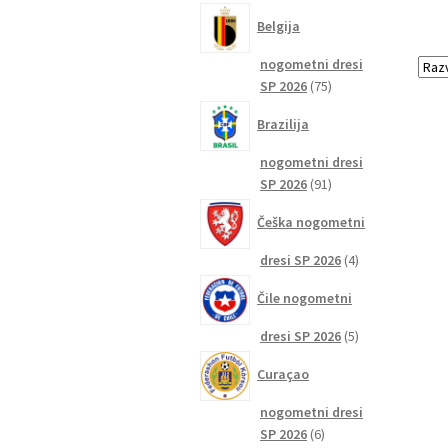
izdelkov
Belgija
nogometni dresi
75
SP 2026
75
izdelkov
Brazilija
nogometni dresi
91
SP 2026
91
izdelkov
Češka nogometni
4
dresi SP 2026
4
izdelki
Čile nogometni
5
dresi SP 2026
5
izdelkov
Curaçao
nogometni dresi
6
SP 2026
6