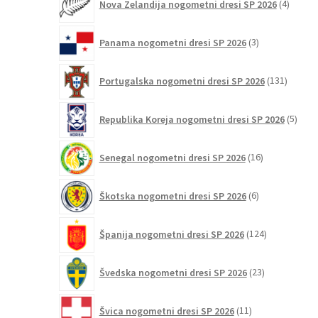
Nova Zelandija nogometni dresi SP 2026
4
izdelki
3
Panama nogometni dresi SP 2026
3
izdelki
131
Portugalska nogometni dresi SP 2026
131
izdelko
5
Republika Koreja nogometni dresi SP 2026
5
izdel
16
Senegal nogometni dresi SP 2026
16
izdelkov
6
Škotska nogometni dresi SP 2026
6
izdelkov
124
Španija nogometni dresi SP 2026
124
izdelkov
23
Švedska nogometni dresi SP 2026
23
izdelkov
11
Švica nogometni dresi SP 2026
11
izdelkov