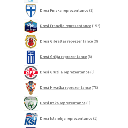
2
Dresi Finska reprezentance
2
izdelka
152
Dresi Francija reprezentance
152
izdelkov
0
Dresi Gibraltar reprezentance
0
izdelkov
8
Dresi Grčija reprezentance
8
izdelkov
0
Dresi Gruzija reprezentance
0
izdelkov
78
Dresi Hrvaška reprezentance
78
izdelkov
0
Dresi Irska reprezentance
0
izdelkov
1
Dresi Islandija reprezentance
1
izdelek