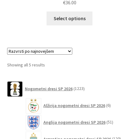
€
36.00
5.00
od 5
Ta
Select options
izdelek
ima
več
različic.
Možnosti
lahko
Sorted
Showing all 5 results
izberete
by
na
latest
1223
strani
Nogometni dresi SP 2026
1223
izdelkov
izdelka
6
Alžirija nogometni dresi SP 2026
6
izdelkov
51
Anglija nogometni dresi SP 2026
51
izdelkov
120
Argentina nogometni dresi SP 2026
120