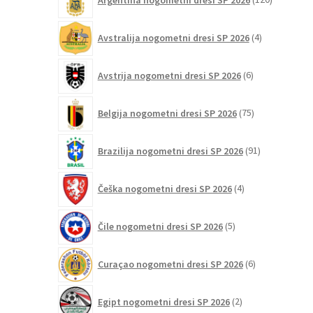
izdelkov
4
Avstralija nogometni dresi SP 2026
4
izdelki
6
Avstrija nogometni dresi SP 2026
6
izdelkov
75
Belgija nogometni dresi SP 2026
75
izdelkov
91
Brazilija nogometni dresi SP 2026
91
izdelkov
4
Češka nogometni dresi SP 2026
4
izdelki
5
Čile nogometni dresi SP 2026
5
izdelkov
6
Curaçao nogometni dresi SP 2026
6
izdelkov
2
Egipt nogometni dresi SP 2026
2
izdelka