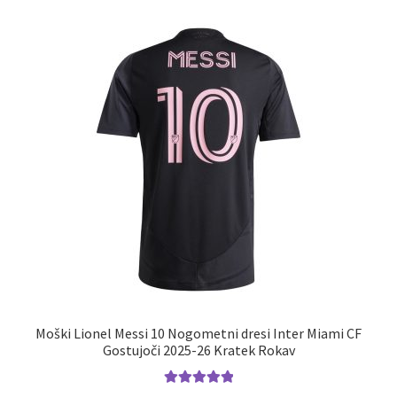
različic.
Možnosti
lahko
izberete
na
strani
izdelka
Moški Lionel Messi 10 Nogometni dresi Inter Miami CF
Gostujoči 2025-26 Kratek Rokav
Ocenjeno