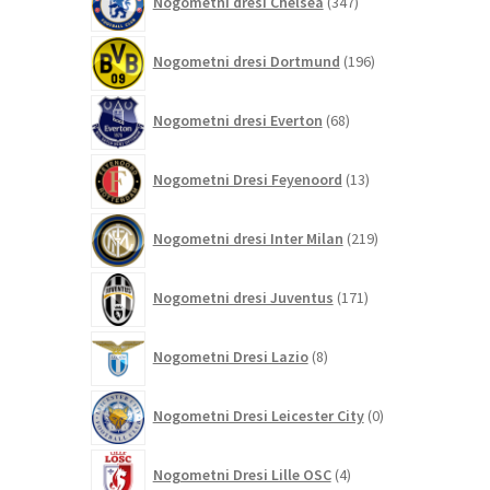
Nogometni dresi Chelsea
347
izdelkov
196
Nogometni dresi Dortmund
196
izdelkov
68
Nogometni dresi Everton
68
izdelkov
13
Nogometni Dresi Feyenoord
13
izdelkov
219
Nogometni dresi Inter Milan
219
izdelkov
171
Nogometni dresi Juventus
171
izdelkov
8
Nogometni Dresi Lazio
8
izdelkov
0
Nogometni Dresi Leicester City
0
izdelkov
4
Nogometni Dresi Lille OSC
4
izdelki