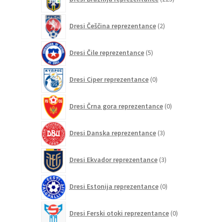
izdelkov
2
Dresi Češčina reprezentance
2
izdelka
5
Dresi Čile reprezentance
5
izdelkov
0
Dresi Ciper reprezentance
0
izdelkov
0
Dresi Črna gora reprezentance
0
izdelkov
3
Dresi Danska reprezentance
3
izdelki
3
Dresi Ekvador reprezentance
3
izdelki
0
Dresi Estonija reprezentance
0
izdelkov
0
Dresi Ferski otoki reprezentance
0
izdelkov