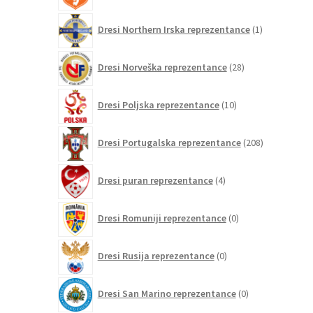
1
Dresi Northern Irska reprezentance
1
izdelek
28
Dresi Norveška reprezentance
28
izdelkov
10
Dresi Poljska reprezentance
10
izdelkov
208
Dresi Portugalska reprezentance
208
izdelkov
4
Dresi puran reprezentance
4
izdelki
0
Dresi Romuniji reprezentance
0
izdelkov
0
Dresi Rusija reprezentance
0
izdelkov
0
Dresi San Marino reprezentance
0
izdelkov