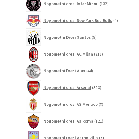
Nogometni dresi Inter Miami
132
izdelkov
4
Nogometni dresi New York Red Bulls
4
izdelki
9
Nogometni Dresi Santos
9
izdelkov
211
Nogometni dresi AC Milan
211
izdelkov
44
Nogometni Dresi Ajax
44
izdelkov
350
Nogometni dresi Arsenal
350
izdelkov
8
Nogometni dresi AS Monaco
8
izdelkov
121
Nogometni dresi As Roma
121
izdelkov
71
Nogometni Dresi Aston Villa
71