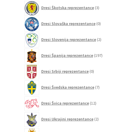
3
Dresi Škotska reprezentance
3
izdelki
0
Dresi Slovaška reprezentance
0
izdelkov
2
Dresi Slovenija reprezentance
2
izdelka
197
Dresi Španija reprezentance
197
izdelkov
0
Dresi Srbiji reprezentance
0
izdelkov
7
Dresi Švedska reprezentance
7
izdelkov
12
Dresi Švica reprezentance
12
izdelkov
2
Dresi Ukrajini reprezentance
2
izdelka
21