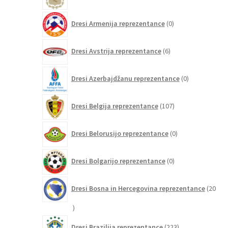
izdelkov
0
Dresi Armenija reprezentance
0
izdelkov
6
Dresi Avstrija reprezentance
6
izdelkov
0
Dresi Azerbajdžanu reprezentance
0
izdelkov
107
Dresi Belgija reprezentance
107
izdelkov
0
Dresi Belorusijo reprezentance
0
izdelkov
0
Dresi Bolgarijo reprezentance
0
izdelkov
Dresi Bosna in Hercegovina reprezentance
20
20
izdelkov
223
Dresi Brazilija reprezentance
223