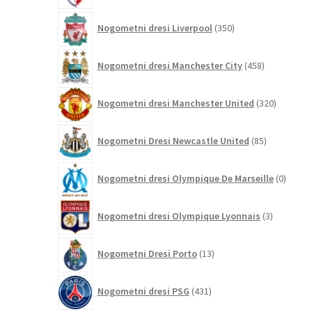
350
Nogometni dresi Liverpool
350
izdelkov
458
Nogometni dresi Manchester City
458
izdelkov
320
Nogometni dresi Manchester United
320
izdelkov
85
Nogometni Dresi Newcastle United
85
izdelkov
0
Nogometni dresi Olympique De Marseille
0
izdelk
3
Nogometni dresi Olympique Lyonnais
3
izdelki
13
Nogometni Dresi Porto
13
izdelkov
431
Nogometni dresi PSG
431
izdelkov