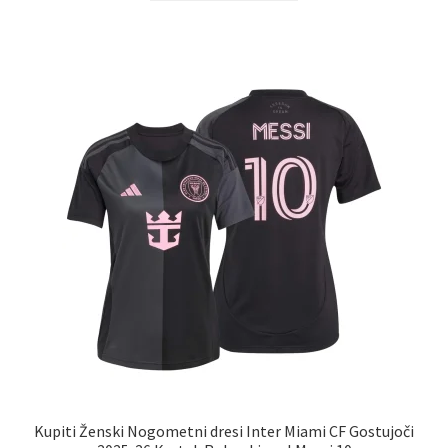
ima
več
različic.
Možnosti
lahko
izberete
na
strani
izdelka
Kupiti Ženski Nogometni dresi Inter Miami CF Gostujoči