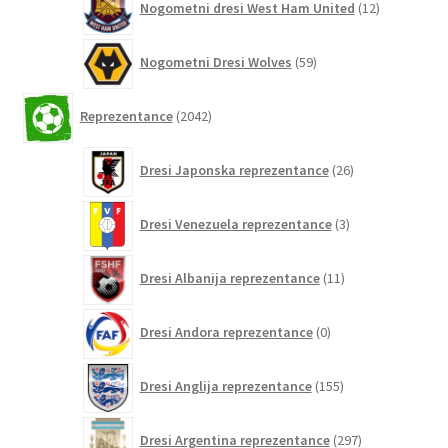
Nogometni dresi West Ham United
12
izdelkov
59
Nogometni Dresi Wolves
59
izdelkov
2042
Reprezentance
2042
izdelkov
26
Dresi Japonska reprezentance
26
izdelkov
3
Dresi Venezuela reprezentance
3
izdelki
11
Dresi Albanija reprezentance
11
izdelkov
0
Dresi Andora reprezentance
0
izdelkov
155
Dresi Anglija reprezentance
155
izdelkov
297
Dresi Argentina reprezentance
297