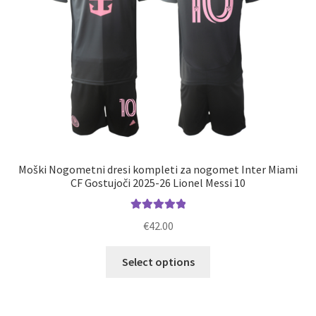
strani
izdelka
Moški Nogometni dresi kompleti za nogomet Inter Miami
CF Gostujoči 2025-26 Lionel Messi 10
Ocenjeno
€
42.00
5.00
od 5
Ta
Select options
izdelek
ima
več