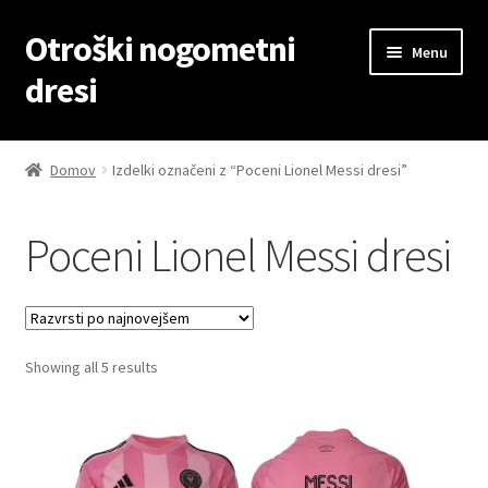
Otroški nogometni
Skip
Skip
Menu
to
to
dresi
navigation
content
Domov
Domov
Izdelki označeni z “Poceni Lionel Messi dresi”
Blog
Poceni Lionel Messi dresi
Kontaktiraj nas
Košarica
Sorted
Showing all 5 results
Moj račun
by
latest
Trgovina
Zaključek nakupa