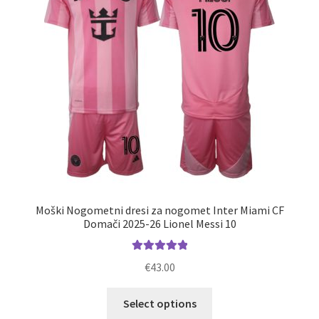
Moški Nogometni dresi za nogomet Inter Miami CF
Domači 2025-26 Lionel Messi 10
Ocenjeno
€
43.00
5.00
od 5
Ta
Select options
izdelek