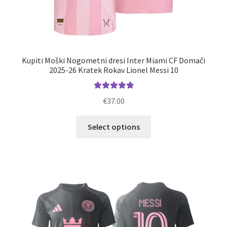
Kupiti Moški Nogometni dresi Inter Miami CF Domači
2025-26 Kratek Rokav Lionel Messi 10
Ocenjeno
€
37.00
5.00
od 5
Ta
Select options
izdelek
ima
več
različic.
Možnosti
lahko
izberete
na