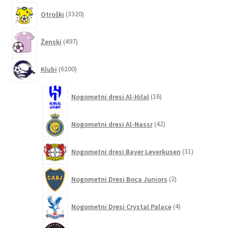
3320
Otroški
3320
izdelkov
497
Ženski
497
izdelkov
6200
Klubi
6200
izdelkov
16
Nogometni dresi Al-Hilal
16
izdelkov
42
Nogometni dresi Al-Nassr
42
izdelkov
31
Nogometni dresi Bayer Leverkusen
31
izdelkov
2
Nogometni Dresi Boca Juniors
2
izdelka
4
Nogometni Dresi Crystal Palace
4
izdelki
132