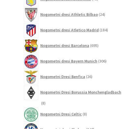
izdelkov
24
Nogometni dresi Athletic Bilbao
24
izdelkov
184
Nogometni dresi Atletico Madrid
184
izdelkov
695
Nogometni dresi Barcelona
695
izdelkov
306
Nogometni dresi Bayern Munich
306
izdelkov
26
Nogometni Dresi Benfica
26
izdelkov
Nogometni Dresi Borussia Monchengladbach
8
8
izdelkov
8
Nogometni Dresi Celtic
8
izdelkov
347