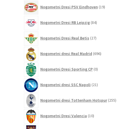
19
Nogometni Dresi PSV Eindhoven
19
izdelkov
84
Nogometni Dresi RB Leipzig
84
izdelkov
27
Nogometni Dresi Real Betis
27
izdelkov
696
Nogometni dresi Real Madrid
696
izdelkov
0
Nogometni Dresi Sporting CP
0
izdelkov
21
Nogometni dresi SSC Napoli
21
izdelkov
255
Nogometni dresi Tottenham Hotspur
255
izdelko
10
Nogometni Dresi Valencia
10
izdelkov
12