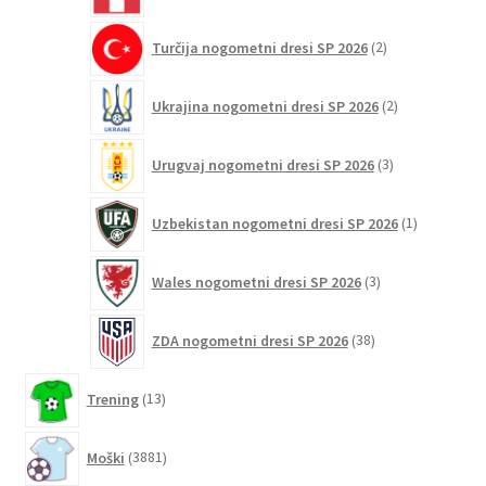
2
Turčija nogometni dresi SP 2026
2
izdelka
2
Ukrajina nogometni dresi SP 2026
2
izdelka
3
Urugvaj nogometni dresi SP 2026
3
izdelki
1
Uzbekistan nogometni dresi SP 2026
1
izdelek
3
Wales nogometni dresi SP 2026
3
izdelki
38
ZDA nogometni dresi SP 2026
38
izdelkov
13
Trening
13
izdelkov
3881
Moški
3881
izdelkov