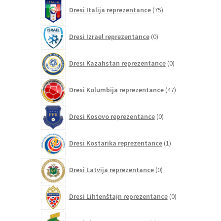
75
Dresi Italija reprezentance
75
izdelkov
0
Dresi Izrael reprezentance
0
izdelkov
0
Dresi Kazahstan reprezentance
0
izdelkov
47
Dresi Kolumbija reprezentance
47
izdelkov
0
Dresi Kosovo reprezentance
0
izdelkov
1
Dresi Kostarika reprezentance
1
izdelek
0
Dresi Latvija reprezentance
0
izdelkov
0
Dresi Lihtenštajn reprezentance
0
izdelkov
0