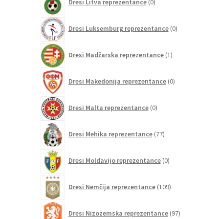
Dresi Litva reprezentance
0
izdelkov
0
Dresi Luksemburg reprezentance
0
izdelkov
1
Dresi Madžarska reprezentance
1
izdelek
0
Dresi Makedonija reprezentance
0
izdelkov
0
Dresi Malta reprezentance
0
izdelkov
77
Dresi Mehika reprezentance
77
izdelkov
0
Dresi Moldavijo reprezentance
0
izdelkov
109
Dresi Nemčija reprezentance
109
izdelkov
97
Dresi Nizozemska reprezentance
97
izdelkov