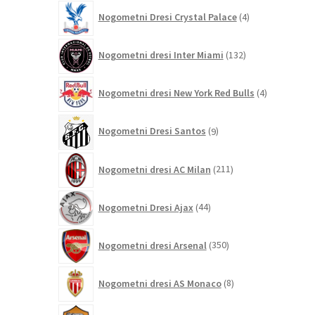
4
Nogometni Dresi Crystal Palace
4
izdelki
132
Nogometni dresi Inter Miami
132
izdelkov
4
Nogometni dresi New York Red Bulls
4
izdelki
9
Nogometni Dresi Santos
9
izdelkov
211
Nogometni dresi AC Milan
211
izdelkov
44
Nogometni Dresi Ajax
44
izdelkov
350
Nogometni dresi Arsenal
350
izdelkov
8
Nogometni dresi AS Monaco
8
izdelkov
121