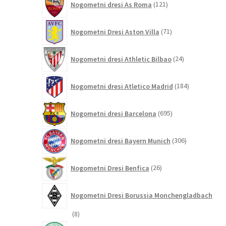
Nogometni dresi As Roma
121
izdelkov
71
Nogometni Dresi Aston Villa
71
izdelkov
24
Nogometni dresi Athletic Bilbao
24
izdelkov
184
Nogometni dresi Atletico Madrid
184
izdelkov
695
Nogometni dresi Barcelona
695
izdelkov
306
Nogometni dresi Bayern Munich
306
izdelkov
26
Nogometni Dresi Benfica
26
izdelkov
Nogometni Dresi Borussia Monchengladbach
8
8
izdelkov