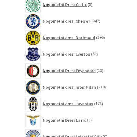
8
Nogometni Dresi Celtic
8
izdelkov
347
Nogometni dresi Chelsea
347
izdelkov
196
Nogometni dresi Dortmund
196
izdelkov
68
Nogometni dresi Everton
68
izdelkov
13
Nogometni Dresi Feyenoord
13
izdelkov
219
Nogometni dresi Inter Milan
219
izdelkov
171
Nogometni dresi Juventus
171
izdelkov
8
Nogometni Dresi Lazio
8
izdelkov
0
Nogometni Dresi Leicester City
0