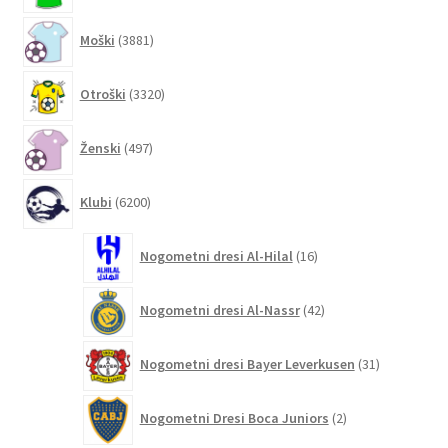
3881
Moški
3881
izdelkov
3320
Otroški
3320
izdelkov
497
Ženski
497
izdelkov
6200
Klubi
6200
izdelkov
16
Nogometni dresi Al-Hilal
16
izdelkov
42
Nogometni dresi Al-Nassr
42
izdelkov
31
Nogometni dresi Bayer Leverkusen
31
izdelkov
2
Nogometni Dresi Boca Juniors
2
izdelka