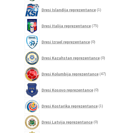
1
Dresi Islandija reprezentance
1
izdelek
75
Dresi Italija reprezentance
75
izdelkov
0
Dresi Izrael reprezentance
0
izdelkov
0
Dresi Kazahstan reprezentance
0
izdelkov
47
Dresi Kolumbija reprezentance
47
izdelkov
0
Dresi Kosovo reprezentance
0
izdelkov
1
Dresi Kostarika reprezentance
1
izdelek
0
Dresi Latvija reprezentance
0
izdelkov