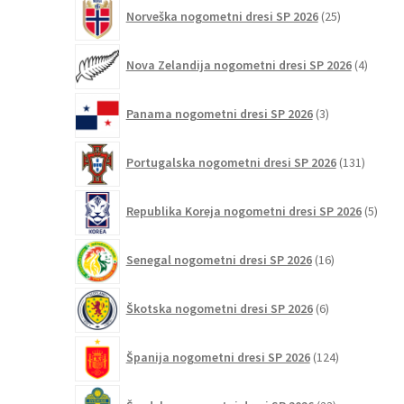
25
Norveška nogometni dresi SP 2026
25
izdelkov
4
Nova Zelandija nogometni dresi SP 2026
4
izdelki
3
Panama nogometni dresi SP 2026
3
izdelki
131
Portugalska nogometni dresi SP 2026
131
izdelko
5
Republika Koreja nogometni dresi SP 2026
5
izdel
16
Senegal nogometni dresi SP 2026
16
izdelkov
6
Škotska nogometni dresi SP 2026
6
izdelkov
124
Španija nogometni dresi SP 2026
124
izdelkov
23