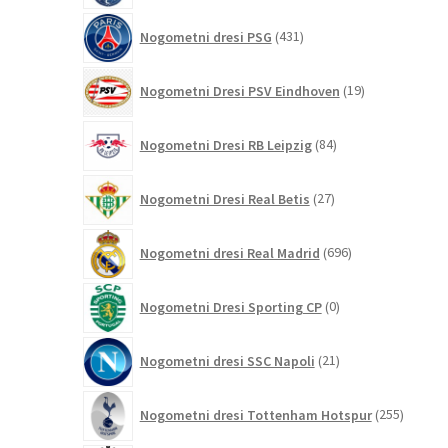
431
Nogometni dresi PSG
431
izdelkov
19
Nogometni Dresi PSV Eindhoven
19
izdelkov
84
Nogometni Dresi RB Leipzig
84
izdelkov
27
Nogometni Dresi Real Betis
27
izdelkov
696
Nogometni dresi Real Madrid
696
izdelkov
0
Nogometni Dresi Sporting CP
0
izdelkov
21
Nogometni dresi SSC Napoli
21
izdelkov
255
Nogometni dresi Tottenham Hotspur
255
izdelko