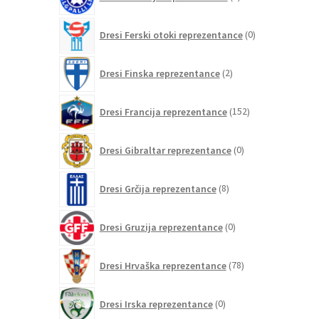
izdelkov
0
Dresi Ferski otoki reprezentance
0
izdelkov
2
Dresi Finska reprezentance
2
izdelka
152
Dresi Francija reprezentance
152
izdelkov
0
Dresi Gibraltar reprezentance
0
izdelkov
8
Dresi Grčija reprezentance
8
izdelkov
0
Dresi Gruzija reprezentance
0
izdelkov
78
Dresi Hrvaška reprezentance
78
izdelkov
0
Dresi Irska reprezentance
0
izdelkov