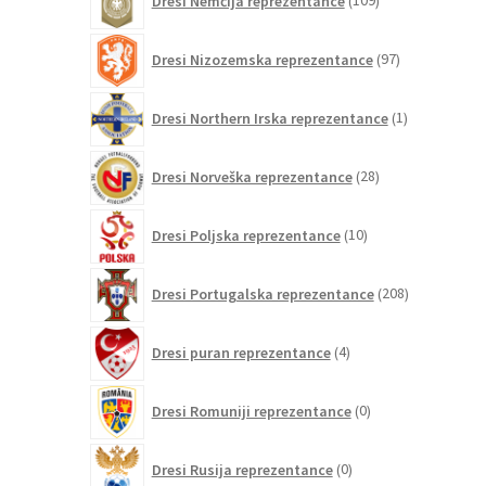
Dresi Nemčija reprezentance
109
izdelkov
97
Dresi Nizozemska reprezentance
97
izdelkov
1
Dresi Northern Irska reprezentance
1
izdelek
28
Dresi Norveška reprezentance
28
izdelkov
10
Dresi Poljska reprezentance
10
izdelkov
208
Dresi Portugalska reprezentance
208
izdelkov
4
Dresi puran reprezentance
4
izdelki
0
Dresi Romuniji reprezentance
0
izdelkov
0
Dresi Rusija reprezentance
0
izdelkov