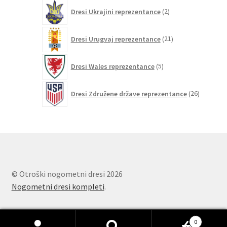
2
Dresi Ukrajini reprezentance
2
izdelka
21
Dresi Urugvaj reprezentance
21
izdelkov
5
Dresi Wales reprezentance
5
izdelkov
26
Dresi Združene države reprezentance
26
izdelkov
© Otroški nogometni dresi 2026
Nogometni dresi kompleti
.
0