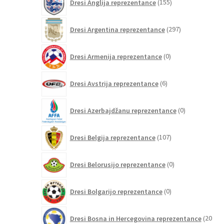
Dresi Anglija reprezentance
155
izdelkov
297
Dresi Argentina reprezentance
297
izdelkov
0
Dresi Armenija reprezentance
0
izdelkov
6
Dresi Avstrija reprezentance
6
izdelkov
0
Dresi Azerbajdžanu reprezentance
0
izdelkov
107
Dresi Belgija reprezentance
107
izdelkov
0
Dresi Belorusijo reprezentance
0
izdelkov
0
Dresi Bolgarijo reprezentance
0
izdelkov
Dresi Bosna in Hercegovina reprezentance
20