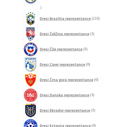
20
izdelkov
223
Dresi Brazilija reprezentance
223
izdelkov
2
Dresi Češčina reprezentance
2
izdelka
5
Dresi Čile reprezentance
5
izdelkov
0
Dresi Ciper reprezentance
0
izdelkov
0
Dresi Črna gora reprezentance
0
izdelkov
3
Dresi Danska reprezentance
3
izdelki
3
Dresi Ekvador reprezentance
3
izdelki
0
Dresi Estonija reprezentance
0