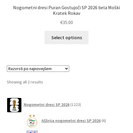
Nogometni dresi Puran Gostujoči SP 2026 bela Moški
Kratek Rokav
€
35.00
Ta
Select options
izdelek
ima
več
različic.
Možnosti
lahko
Sorted
Showing all 2 results
izberete
by
na
latest
1223
strani
Nogometni dresi SP 2026
1223
izdelkov
izdelka
6
Alžirija nogometni dresi SP 2026
6
izdelkov
51