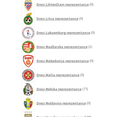
0
Dresi Lihtenštajn reprezentance
0
izdelkov
0
Dresi Litva reprezentance
0
izdelkov
0
Dresi Luksemburg reprezentance
0
izdelkov
1
Dresi Madžarska reprezentance
1
izdelek
0
Dresi Makedonija reprezentance
0
izdelkov
0
Dresi Malta reprezentance
0
izdelkov
77
Dresi Mehika reprezentance
77
izdelkov
0
Dresi Moldavijo reprezentance
0
izdelkov
109