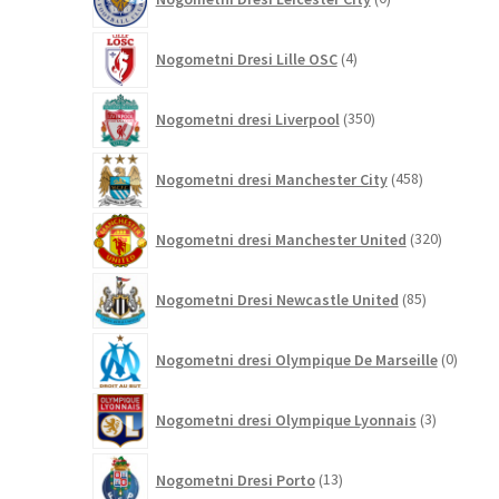
izdelkov
4
Nogometni Dresi Lille OSC
4
izdelki
350
Nogometni dresi Liverpool
350
izdelkov
458
Nogometni dresi Manchester City
458
izdelkov
320
Nogometni dresi Manchester United
320
izdelkov
85
Nogometni Dresi Newcastle United
85
izdelkov
0
Nogometni dresi Olympique De Marseille
0
izdelk
3
Nogometni dresi Olympique Lyonnais
3
izdelki
13
Nogometni Dresi Porto
13
izdelkov