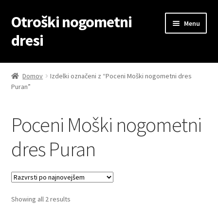
Otroški nogometni
Skip
Skip
Menu
to
to
dresi
navigation
content
Domov
Domov
Izdelki označeni z “Poceni Moški nogometni dres
Puran”
Blog
Kontaktiraj nas
Poceni Moški nogometni
Košarica
dres Puran
Moj račun
Trgovina
Sorted
Showing all 2 results
by
Zaključek nakupa