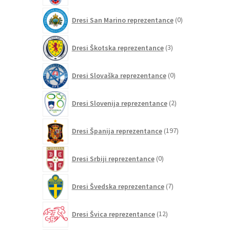
0
Dresi San Marino reprezentance
0
izdelkov
3
Dresi Škotska reprezentance
3
izdelki
0
Dresi Slovaška reprezentance
0
izdelkov
2
Dresi Slovenija reprezentance
2
izdelka
197
Dresi Španija reprezentance
197
izdelkov
0
Dresi Srbiji reprezentance
0
izdelkov
7
Dresi Švedska reprezentance
7
izdelkov
12
Dresi Švica reprezentance
12
izdelkov