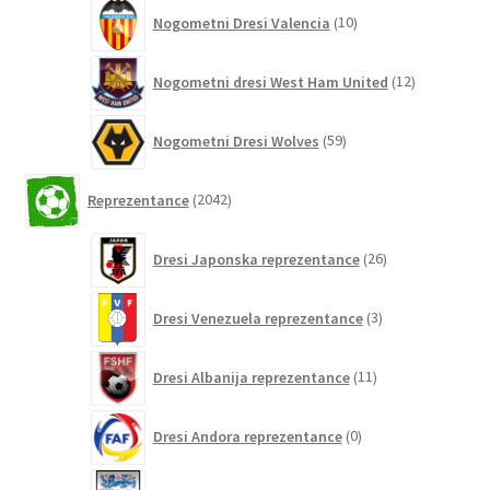
10
Nogometni Dresi Valencia
10
izdelkov
12
Nogometni dresi West Ham United
12
izdelkov
59
Nogometni Dresi Wolves
59
izdelkov
2042
Reprezentance
2042
izdelkov
26
Dresi Japonska reprezentance
26
izdelkov
3
Dresi Venezuela reprezentance
3
izdelki
11
Dresi Albanija reprezentance
11
izdelkov
0
Dresi Andora reprezentance
0
izdelkov
155