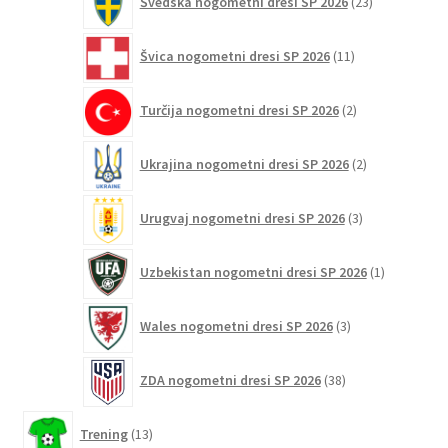
Švedska nogometni dresi SP 2026
23
izdelkov
11
Švica nogometni dresi SP 2026
11
izdelkov
2
Turčija nogometni dresi SP 2026
2
izdelka
2
Ukrajina nogometni dresi SP 2026
2
izdelka
3
Urugvaj nogometni dresi SP 2026
3
izdelki
1
Uzbekistan nogometni dresi SP 2026
1
izdelek
3
Wales nogometni dresi SP 2026
3
izdelki
38
ZDA nogometni dresi SP 2026
38
izdelkov
13
Trening
13
izdelkov