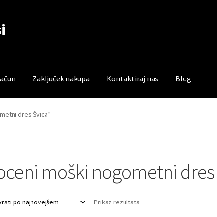
i
račun
Zaključek nakupa
Kontaktiraj nas
Blog
čun
Trgovina
Zaključek nakupa
ometni dres Švica”
oceni moški nogometni dres 
Prikaz rezultata