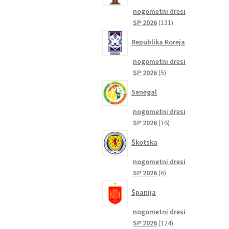
nogometni dresi
131
SP 2026
131
izdelkov
Republika Koreja
nogometni dresi
5
SP 2026
5
izdelkov
Senegal
nogometni dresi
16
SP 2026
16
izdelkov
Škotska
nogometni dresi
6
SP 2026
6
izdelkov
Španija
nogometni dresi
124
SP 2026
124