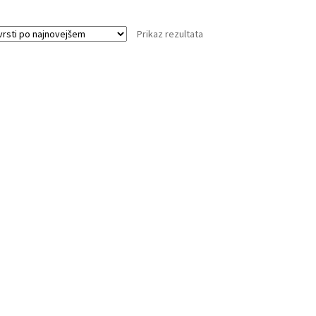
več
različic.
Prikaz rezultata
Možnosti
lahko
izberete
na
strani
izdelka