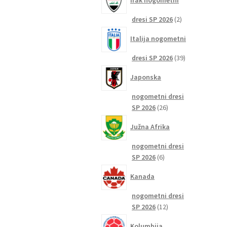
Irak nogometni
2
dresi SP 2026
2
izdelka
Italija nogometni
39
dresi SP 2026
39
izdelkov
Japonska
nogometni dresi
26
SP 2026
26
izdelkov
Južna Afrika
nogometni dresi
6
SP 2026
6
izdelkov
Kanada
nogometni dresi
12
SP 2026
12
izdelkov
Kolumbija