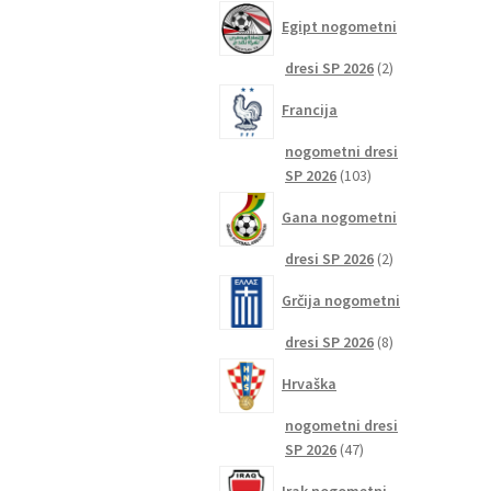
izdelkov
Egipt nogometni
2
dresi SP 2026
2
izdelka
Francija
nogometni dresi
103
SP 2026
103
izdelki
Gana nogometni
2
dresi SP 2026
2
izdelka
Grčija nogometni
8
dresi SP 2026
8
izdelkov
Hrvaška
nogometni dresi
47
SP 2026
47
izdelkov