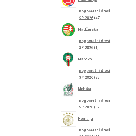
nogometni dresi
47
SP 2026
47
izdelkov
Madžarska
nogometni dresi
1
SP 2026
1
izdelek
Maroko
nogometni dresi
23
SP 2026
23
izdelkov
Mehika
nogometni dresi
32
SP 2026
32
izdelkov
Nemčija
nogometni dresi