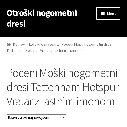
Otroški nogometni
Skip
Skip
Menu
to
to
dresi
navigation
content
Domov
Domov
Izdelki označeni z “Poceni Moški nogometni dresi
Tottenham Hotspur Vratar z lastnim imenom”
Blog
Kontaktiraj nas
Poceni Moški nogometni
Košarica
dresi Tottenham Hotspur
Vratar z lastnim imenom
Moj račun
Trgovina
Zaključek nakupa