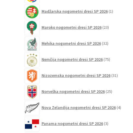
1
Madžarska nogometni dresi SP 2026
1
izdelek
23
Maroko nogometni dresi SP 2026
23
izdelkov
32
Mehika nogometni dresi SP 2026
32
izdelkov
75
Nemčija nogometni dresi SP 2026
75
izdelkov
31
Nizozemska nogometni dresi SP 2026
31
izdelkov
25
Norveška nogometni dresi SP 2026
25
izdelkov
4
Nova Zelandija nogometni dresi SP 2026
4
izdelki
3
Panama nogometni dresi SP 2026
3
izdelki