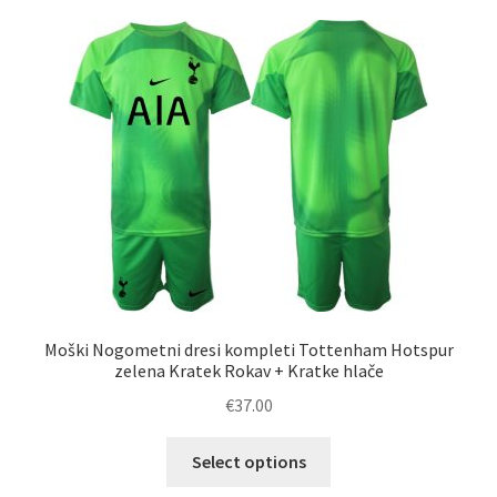
različic.
Možnosti
lahko
izberete
na
strani
izdelka
Moški Nogometni dresi kompleti Tottenham Hotspur
zelena Kratek Rokav + Kratke hlače
€
37.00
Ta
Select options
izdelek