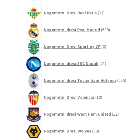
27
Nogometni Dresi Real Betis
27
izdelkov
689
Nogometni dresi Real Madrid
689
izdelkov
0
Nogometni Dresi Sporting CP
0
izdelkov
21
Nogometni dresi SSC Napoli
21
izdelkov
255
Nogometni dresi Tottenham Hotspur
255
izdelko
10
Nogometni Dresi Valencia
10
izdelkov
12
Nogometni dresi West Ham United
12
izdelkov
59
Nogometni Dresi Wolves
59
izdelkov