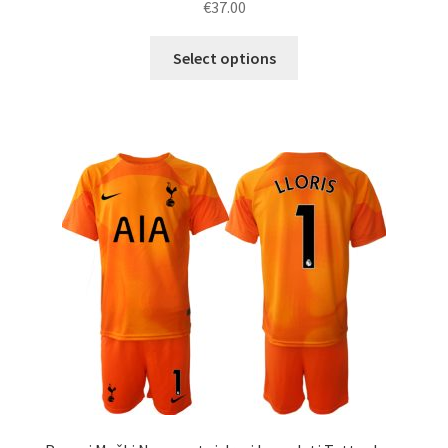
€
37.00
Ta
Select options
izdelek
ima
več
različic.
Možnosti
lahko
izberete
na
strani
izdelka