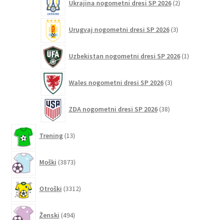
Ukrajina nogometni dresi SP 2026
2
izdelka
3
Urugvaj nogometni dresi SP 2026
3
izdelki
1
Uzbekistan nogometni dresi SP 2026
1
izdelek
3
Wales nogometni dresi SP 2026
3
izdelki
38
ZDA nogometni dresi SP 2026
38
izdelkov
13
Trening
13
izdelkov
3873
Moški
3873
izdelkov
3312
Otroški
3312
izdelkov
494
Ženski
494
izdelkov