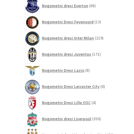
68
Nogometni dresi Everton
68
izdelkov
13
Nogometni Dresi Feyenoord
13
izdelkov
219
Nogometni dresi Inter Milan
219
izdelkov
171
Nogometni dresi Juventus
171
izdelkov
8
Nogometni Dresi Lazio
8
izdelkov
0
Nogometni Dresi Leicester City
0
izdelkov
4
Nogometni Dresi Lille OSC
4
izdelki
350
Nogometni dresi Liverpool
350
izdelkov
458