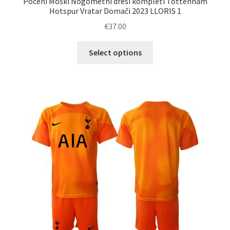
Poceni Moški Nogometni dresi kompleti Tottenham
Hotspur Vratar Domači 2023 LLORIS 1
€
37.00
Ta
Select options
izdelek
ima
več
različic.
Možnosti
lahko
izberete
na
strani
izdelka