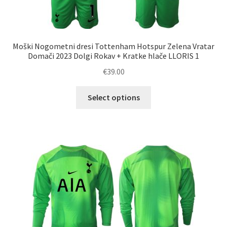
Moški Nogometni dresi Tottenham Hotspur Zelena Vratar
Domači 2023 Dolgi Rokav + Kratke hlače LLORIS 1
€
39.00
Ta
Select options
izdelek
ima
več
različic.
Možnosti
lahko
izberete
na
strani
izdelka