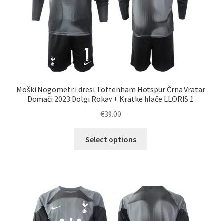
strani
izdelka
Moški Nogometni dresi Tottenham Hotspur Črna Vratar
Domači 2023 Dolgi Rokav + Kratke hlače LLORIS 1
€
39.00
Ta
Select options
izdelek
ima
več
različic.
Možnosti
lahko
izberete