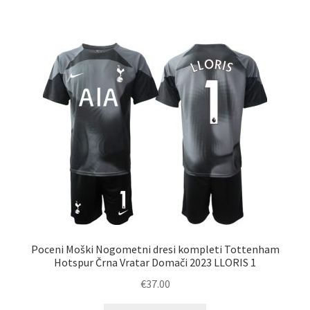
ima
več
različic.
Možnosti
lahko
izberete
na
strani
izdelka
Poceni Moški Nogometni dresi kompleti Tottenham
Hotspur Črna Vratar Domači 2023 LLORIS 1
€
37.00