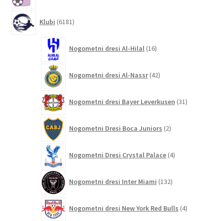
6181
Klubi
6181
izdelkov
16
Nogometni dresi Al-Hilal
16
izdelkov
42
Nogometni dresi Al-Nassr
42
izdelkov
31
Nogometni dresi Bayer Leverkusen
31
izdelkov
2
Nogometni Dresi Boca Juniors
2
izdelka
4
Nogometni Dresi Crystal Palace
4
izdelki
132
Nogometni dresi Inter Miami
132
izdelkov
4
Nogometni dresi New York Red Bulls
4
izdelki