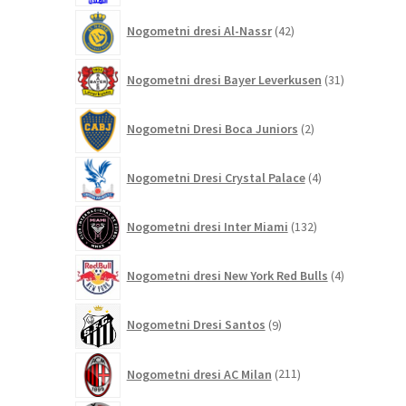
42
Nogometni dresi Al-Nassr
42
izdelkov
31
Nogometni dresi Bayer Leverkusen
31
izdelkov
2
Nogometni Dresi Boca Juniors
2
izdelka
4
Nogometni Dresi Crystal Palace
4
izdelki
132
Nogometni dresi Inter Miami
132
izdelkov
4
Nogometni dresi New York Red Bulls
4
izdelki
9
Nogometni Dresi Santos
9
izdelkov
211
Nogometni dresi AC Milan
211
izdelkov