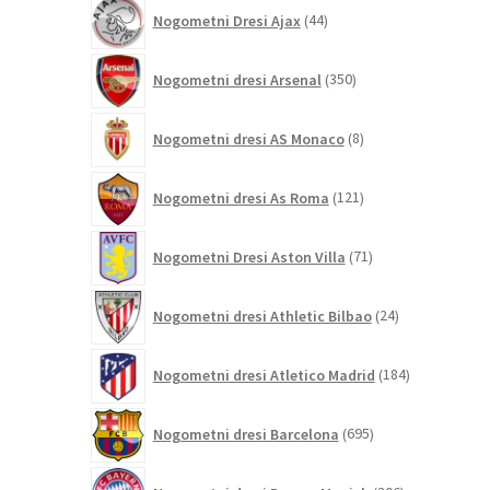
44
Nogometni Dresi Ajax
44
izdelkov
350
Nogometni dresi Arsenal
350
izdelkov
8
Nogometni dresi AS Monaco
8
izdelkov
121
Nogometni dresi As Roma
121
izdelkov
71
Nogometni Dresi Aston Villa
71
izdelkov
24
Nogometni dresi Athletic Bilbao
24
izdelkov
184
Nogometni dresi Atletico Madrid
184
izdelkov
695
Nogometni dresi Barcelona
695
izdelkov
306