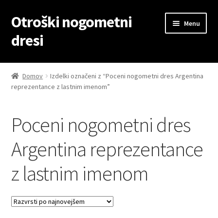
Otroški nogometni
Skip
Skip
Menu
to
to
dresi
navigation
content
Domov
Domov
Izdelki označeni z “Poceni nogometni dres Argentina
reprezentance z lastnim imenom”
Blog
Kontaktiraj nas
Poceni nogometni dres
Košarica
Argentina reprezentance
z lastnim imenom
Moj račun
Trgovina
Zaključek nakupa