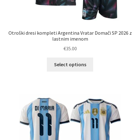
Otroški dresi kompleti Argentina Vratar Domači SP 2026 z
lastnim imenom
€
35.00
Ta
Select options
izdelek
ima
več
različic.
Možnosti
lahko
izberete
na
strani
izdelka