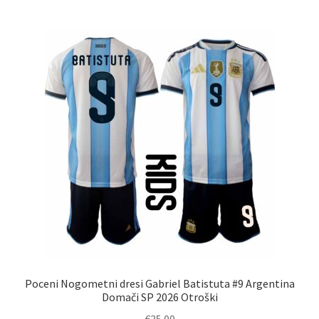
več
različic.
Možnosti
lahko
izberete
na
strani
izdelka
Poceni Nogometni dresi Gabriel Batistuta #9 Argentina
Domači SP 2026 Otroški
€
35.00