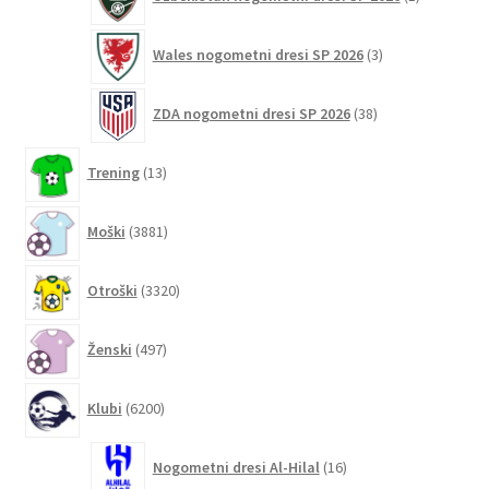
izdelek
3
Wales nogometni dresi SP 2026
3
izdelki
38
ZDA nogometni dresi SP 2026
38
izdelkov
13
Trening
13
izdelkov
3881
Moški
3881
izdelkov
3320
Otroški
3320
izdelkov
497
Ženski
497
izdelkov
6200
Klubi
6200
izdelkov
16
Nogometni dresi Al-Hilal
16
izdelkov