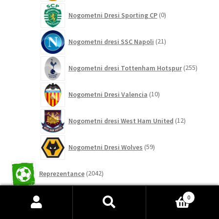
0
Nogometni Dresi Sporting CP
0
izdelkov
21
Nogometni dresi SSC Napoli
21
izdelkov
255
Nogometni dresi Tottenham Hotspur
255
izdelko
10
Nogometni Dresi Valencia
10
izdelkov
12
Nogometni dresi West Ham United
12
izdelkov
59
Nogometni Dresi Wolves
59
izdelkov
2042
Reprezentance
2042
izdelkov
26
0
Dresi Japonska reprezentance
26
izdelkov
Išči:
Iskanje