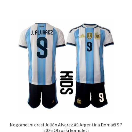
ima
več
različic.
Možnosti
lahko
izberete
na
strani
izdelka
Nogometni dresi Julián Alvarez #9 Argentina Domači SP
2026 Otroški kompleti