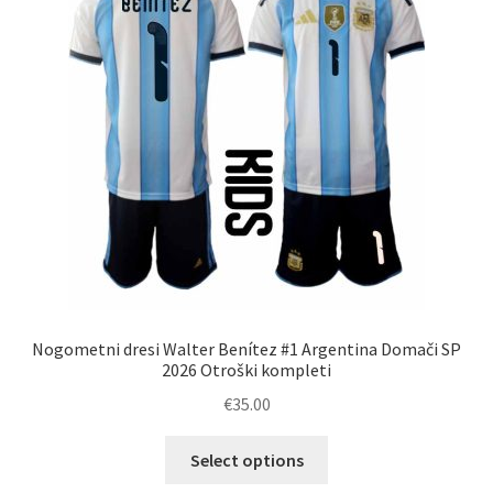
lahko
izberete
na
strani
izdelka
Nogometni dresi Walter Benítez #1 Argentina Domači SP
2026 Otroški kompleti
€
35.00
Ta
Select options
izdelek