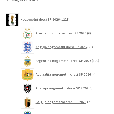
izberete
by
na
latest
1223
strani
Nogometni dresi SP 2026
1223
izdelkov
izdelka
6
Alžirija nogometni dresi SP 2026
6
izdelkov
51
Anglija nogometni dresi SP 2026
51
izdelkov
120
Argentina nogometni dresi SP 2026
120
izdelkov
4
Avstralija nogometni dresi SP 2026
4
izdelki
6
Avstrija nogometni dresi SP 2026
6
izdelkov
75
Belgija nogometni dresi SP 2026
75
izdelkov
91