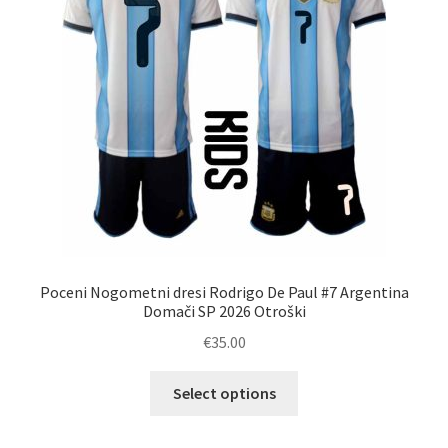
izberete
na
strani
izdelka
Poceni Nogometni dresi Rodrigo De Paul #7 Argentina
Domači SP 2026 Otroški
€
35.00
Ta
Select options
izdelek
ima