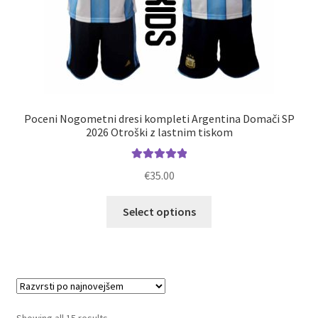
Poceni Nogometni dresi kompleti Argentina Domači SP
2026 Otroški z lastnim tiskom
Ocenjeno
€
35.00
5.00
od 5
Ta
Select options
izdelek
ima
več
različic.
Možnosti
lahko
Sorted
Showing all 15 results