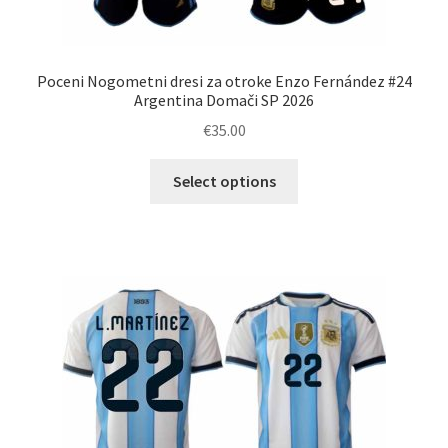
Poceni Nogometni dresi za otroke Enzo Fernández #24
Argentina Domači SP 2026
€
35.00
Ta
Select options
izdelek
ima
več
različic.
Možnosti
lahko
izberete
na
strani
izdelka