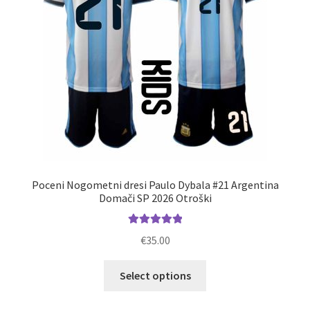
na
strani
izdelka
Poceni Nogometni dresi Paulo Dybala #21 Argentina
Domači SP 2026 Otroški
Ocenjeno
€
35.00
5.00
od 5
Ta
Select options
izdelek
ima