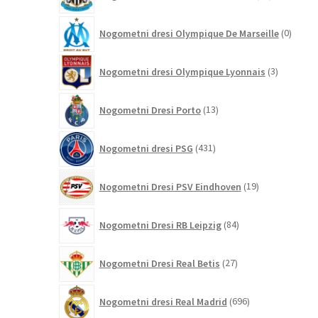
izdelkov
0
Nogometni dresi Olympique De Marseille
0
izdelk
3
Nogometni dresi Olympique Lyonnais
3
izdelki
13
Nogometni Dresi Porto
13
izdelkov
431
Nogometni dresi PSG
431
izdelkov
19
Nogometni Dresi PSV Eindhoven
19
izdelkov
84
Nogometni Dresi RB Leipzig
84
izdelkov
27
Nogometni Dresi Real Betis
27
izdelkov
696
Nogometni dresi Real Madrid
696
izdelkov