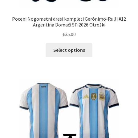
Poceni Nogometni dresi kompleti Gerónimo-Rulli #12
Argentina Domači SP 2026 Otroški
€
35.00
Ta
Select options
izdelek
ima
več
različic.
Možnosti
lahko
izberete
na
strani
izdelka