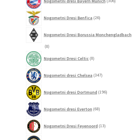
Nogometni dresi Bayern Munich
306
izdelkov
26
Nogometni Dresi Benfica
26
izdelkov
Nogometni Dresi Borussia Monchengladbach
8
8
izdelkov
8
Nogometni Dresi Celtic
8
izdelkov
347
Nogometni dresi Chelsea
347
izdelkov
196
Nogometni dresi Dortmund
196
izdelkov
68
Nogometni dresi Everton
68
izdelkov
13
Nogometni Dresi Feyenoord
13
izdelkov
219