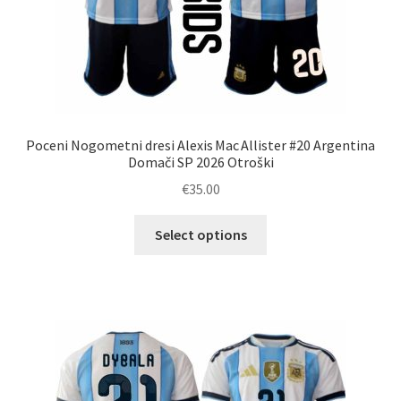
Poceni Nogometni dresi Alexis Mac Allister #20 Argentina
Domači SP 2026 Otroški
€
35.00
Ta
Select options
izdelek
ima
več
različic.
Možnosti
lahko
izberete