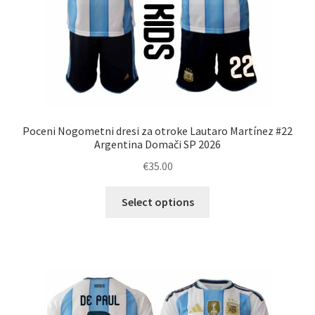
Poceni Nogometni dresi za otroke Lautaro Martínez #22
Argentina Domači SP 2026
€
35.00
Ta
Select options
izdelek
ima
več
različic.
Možnosti
lahko