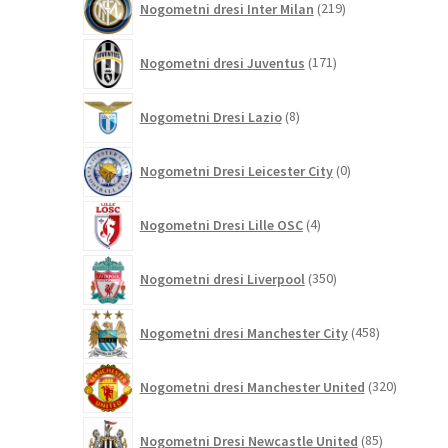
Nogometni dresi Inter Milan
219
izdelkov
171
Nogometni dresi Juventus
171
izdelkov
8
Nogometni Dresi Lazio
8
izdelkov
0
Nogometni Dresi Leicester City
0
izdelkov
4
Nogometni Dresi Lille OSC
4
izdelki
350
Nogometni dresi Liverpool
350
izdelkov
458
Nogometni dresi Manchester City
458
izdelkov
320
Nogometni dresi Manchester United
320
izdelkov
85
Nogometni Dresi Newcastle United
85