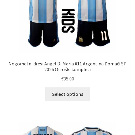
Nogometni dresi Angel Di Maria #11 Argentina Domači SP
2026 Otroški kompleti
€
35.00
Ta
Select options
izdelek
ima
več
različic.
Možnosti