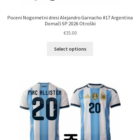
Poceni Nogometni dresi Alejandro Garnacho #17 Argentina
Domači SP 2026 Otroški
€
35.00
Ta
Select options
izdelek
ima
več
različic.
Možnosti
lahko
izberete
na
strani
izdelka