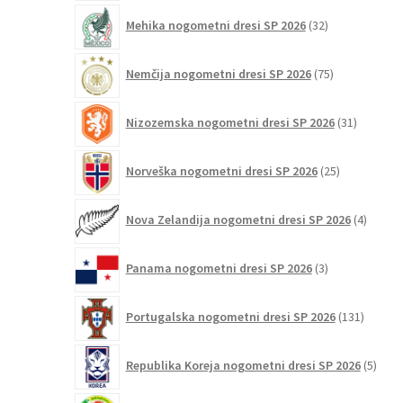
32
Mehika nogometni dresi SP 2026
32
izdelkov
75
Nemčija nogometni dresi SP 2026
75
izdelkov
31
Nizozemska nogometni dresi SP 2026
31
izdelkov
25
Norveška nogometni dresi SP 2026
25
izdelkov
4
Nova Zelandija nogometni dresi SP 2026
4
izdelki
3
Panama nogometni dresi SP 2026
3
izdelki
131
Portugalska nogometni dresi SP 2026
131
izdelko
5
Republika Koreja nogometni dresi SP 2026
5
izdel
16