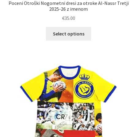
Poceni Otroški Nogometni dresi za otroke Al-Nassr Tretji
2025-26 z imenom
€
35.00
Ta
Select options
izdelek
ima
več
različic.
Možnosti
lahko
izberete
na
strani
izdelka