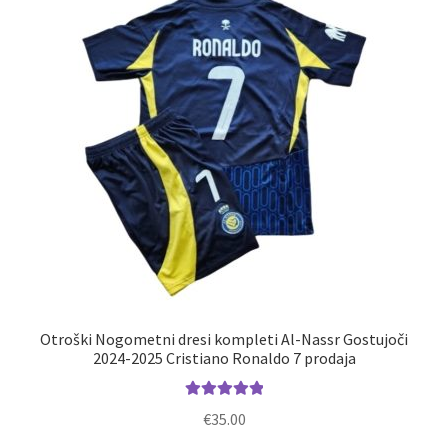
lahko
izberete
na
strani
izdelka
Otroški Nogometni dresi kompleti Al-Nassr Gostujoči
2024-2025 Cristiano Ronaldo 7 prodaja
Ocenjeno
€
35.00
5.00
od 5