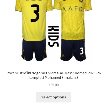
izberete
na
strani
izdelka
Poceni Otroški Nogometni dresi Al-Nassr Domači 2025-26
kompleti Mohamed Simakan 3
€
35.00
Ta
Select options
izdelek
ima