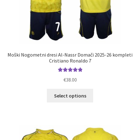
Moški Nogometni dresi Al-Nassr Domači 2025-26 kompleti
Cristiano Ronaldo 7
Ocenjeno
€
38.00
5.00
od 5
Ta
Select options
izdelek
ima
več
različic.
Možnosti
lahko