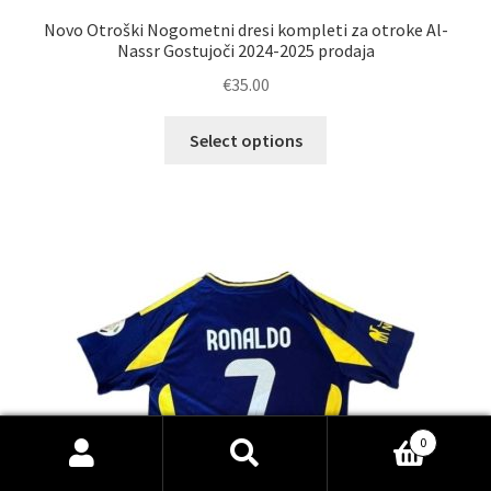
Novo Otroški Nogometni dresi kompleti za otroke Al-
Nassr Gostujoči 2024-2025 prodaja
€
35.00
Ta
Select options
izdelek
ima
več
različic.
Možnosti
lahko
izberete
na
strani
izdelka
0
Išči:
Iskanje