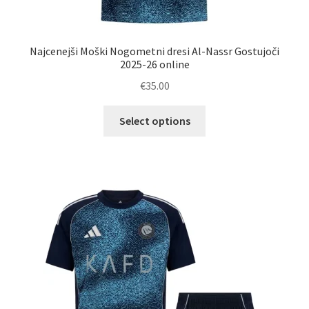
Najcenejši Moški Nogometni dresi Al-Nassr Gostujoči
2025-26 online
€
35.00
Ta
Select options
izdelek
ima
več
različic.
Možnosti
lahko
izberete
na
strani
izdelka