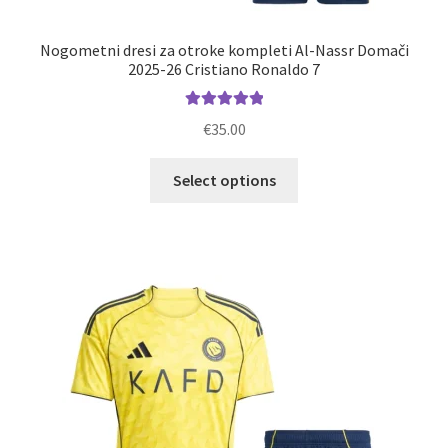
Nogometni dresi za otroke kompleti Al-Nassr Domači
2025-26 Cristiano Ronaldo 7
Ocenjeno
€
35.00
5.00
od 5
Ta
Select options
izdelek
ima
več
različic.
Možnosti
lahko
izberete
na
strani
izdelka