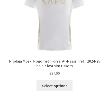
strani
izdelka
Prodaja Moški Nogometni dresi Al-Nassr Tretji 2024-25
bela z lastnim tiskom
€
37.00
Ta
Select options
izdelek
ima
več
različic.