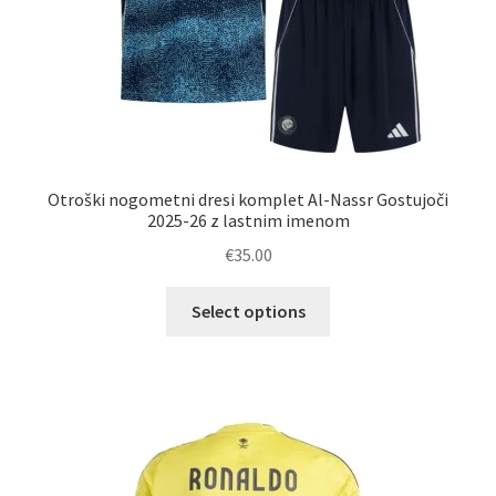
Otroški nogometni dresi komplet Al-Nassr Gostujoči
2025-26 z lastnim imenom
€
35.00
Ta
Select options
izdelek
ima
več
različic.
Možnosti
lahko
izberete