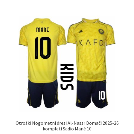
več
različic.
Možnosti
lahko
izberete
na
strani
izdelka
Otroški Nogometni dresi Al-Nassr Domači 2025-26
kompleti Sadio Mané 10