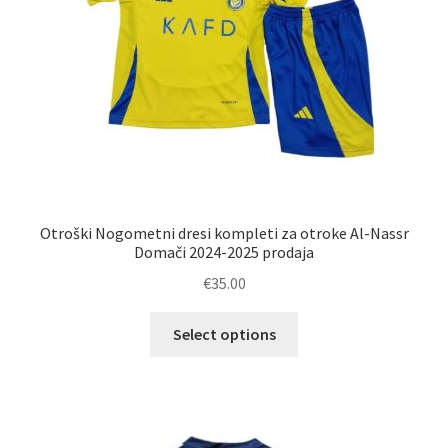
izdelka
Otroški Nogometni dresi kompleti za otroke Al-Nassr
Domači 2024-2025 prodaja
€
35.00
Ta
Select options
izdelek
ima
več
različic.
Možnosti