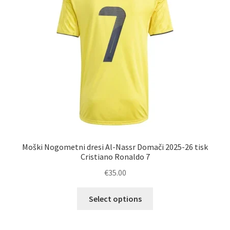
na
strani
izdelka
Moški Nogometni dresi Al-Nassr Domači 2025-26 tisk
Cristiano Ronaldo 7
€
35.00
Ta
Select options
izdelek
ima