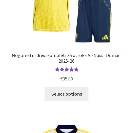
Nogometni dresi kompleti za otroke Al-Nassr Domači
2025-26
Ocenjeno
€
35.00
5.00
od 5
Ta
Select options
izdelek
ima
več
različic.
Možnosti