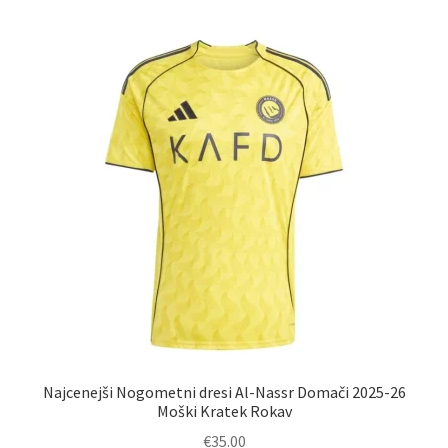
več
različic.
Možnosti
lahko
izberete
na
strani
izdelka
Najcenejši Nogometni dresi Al-Nassr Domači 2025-26
Moški Kratek Rokav
€
35.00