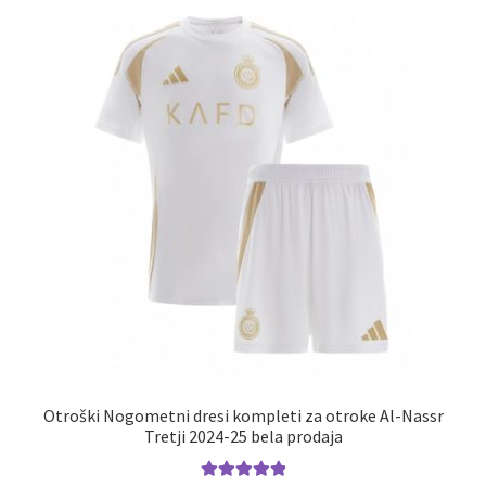
Možnosti
lahko
izberete
na
strani
izdelka
Otroški Nogometni dresi kompleti za otroke Al-Nassr
Tretji 2024-25 bela prodaja