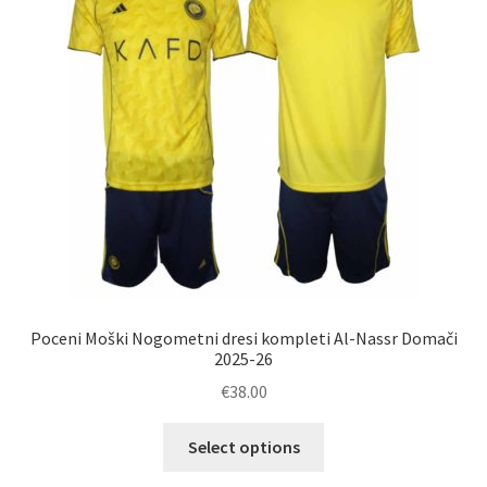
izberete
na
strani
izdelka
Poceni Moški Nogometni dresi kompleti Al-Nassr Domači
2025-26
€
38.00
Ta
Select options
izdelek