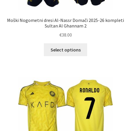
Moški Nogometni dresi Al-Nassr Domači 2025-26 kompleti
Sultan Al Ghannam 2
€
38.00
Ta
Select options
izdelek
ima
več
različic.
Možnosti
lahko
izberete
na
strani
izdelka