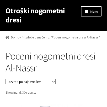
Otroški nogometni
Skip
Skip
Menu
to
to
dresi
navigation
content
Domov
Domov
Izdelki označeni z “Poceni nogometni dresi Al-Nassr”
Blog
Poceni nogometni dresi
Kontaktiraj nas
Al-Nassr
Košarica
Moj račun
Sorted
Showing all 30 results
Trgovina
by
latest
Zaključek nakupa