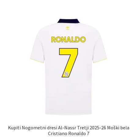
ima
več
različic.
Možnosti
lahko
izberete
na
strani
izdelka
Kupiti Nogometni dresi Al-Nassr Tretji 2025-26 Moški bela
Cristiano Ronaldo 7