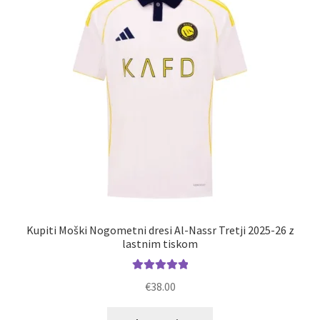
lahko
izberete
na
strani
izdelka
Kupiti Moški Nogometni dresi Al-Nassr Tretji 2025-26 z
lastnim tiskom
Ocenjeno
€
38.00
5.00
od 5
Ta