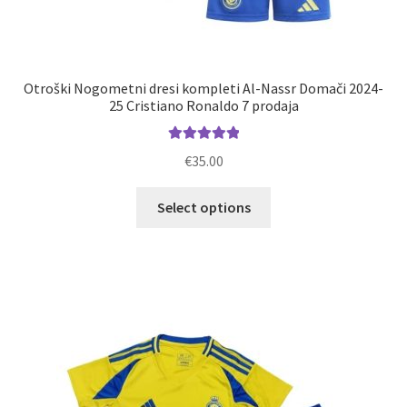
Otroški Nogometni dresi kompleti Al-Nassr Domači 2024-
25 Cristiano Ronaldo 7 prodaja
Ocenjeno
€
35.00
5.00
od 5
Ta
Select options
izdelek
ima
več
različic.
Možnosti
lahko
izberete
na
strani