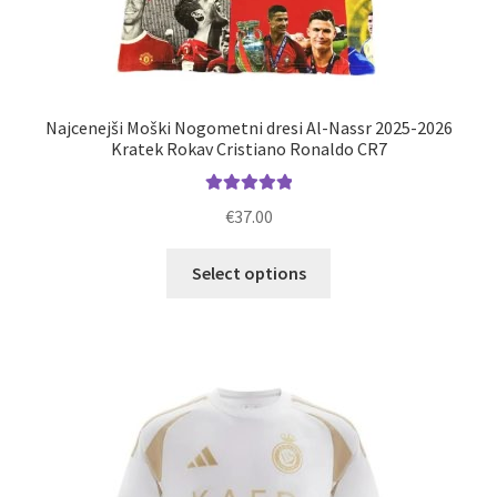
Najcenejši Moški Nogometni dresi Al-Nassr 2025-2026
Kratek Rokav Cristiano Ronaldo CR7
Ocenjeno
€
37.00
5.00
od 5
Ta
Select options
izdelek
ima
več
različic.
Možnosti
lahko
izberete
na