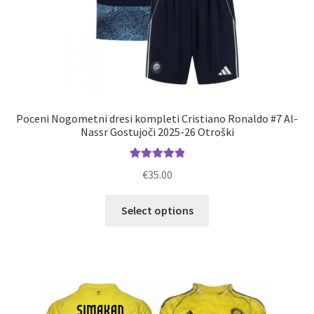
Poceni Nogometni dresi kompleti Cristiano Ronaldo #7 Al-
Nassr Gostujoči 2025-26 Otroški
Ocenjeno
€
35.00
5.00
od 5
Ta
Select options
izdelek
ima
več
različic.
Možnosti
lahko