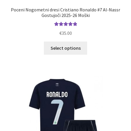
Poceni Nogometni dresi Cristiano Ronaldo #7 Al-Nassr
Gostujoči 2025-26 Moški
Ocenjeno
€
35.00
5.00
od 5
Ta
Select options
izdelek
ima
več
različic.
Možnosti
lahko
izberete
na
strani
izdelka