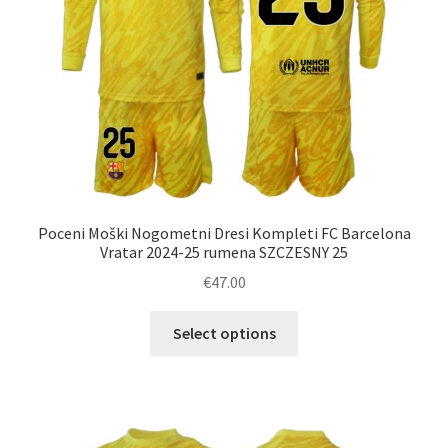
izdelka
Poceni Moški Nogometni Dresi Kompleti FC Barcelona
Vratar 2024-25 rumena SZCZESNY 25
€
47.00
Ta
Select options
izdelek
ima
več
različic.
Možnosti