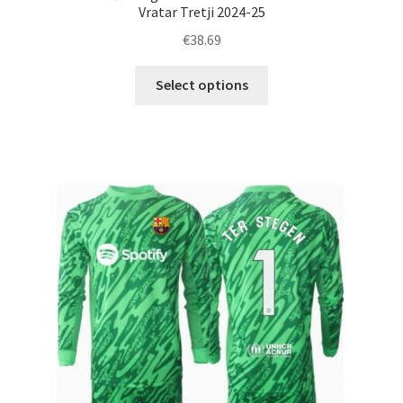
Vratar Tretji 2024-25
€
38.69
Ta
Select options
izdelek
ima
več
različic.
Možnosti
lahko
izberete
na
strani
izdelka