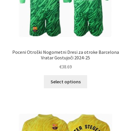
Poceni Otroški Nogometni Dresi za otroke Barcelona
Vratar Gostujoči 2024-25
€
38.69
Ta
Select options
izdelek
ima
več
različic.
Možnosti
lahko
izberete