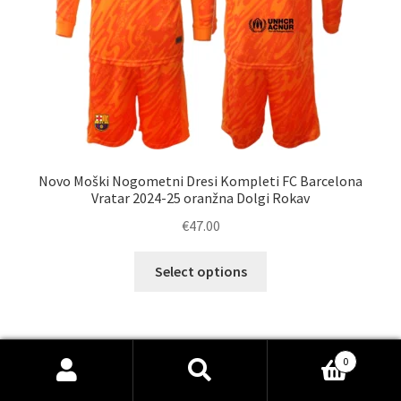
Novo Moški Nogometni Dresi Kompleti FC Barcelona
Vratar 2024-25 oranžna Dolgi Rokav
€
47.00
Ta
Select options
izdelek
ima
več
različic.
0
Možnosti
Išči:
Iskanje
lahko