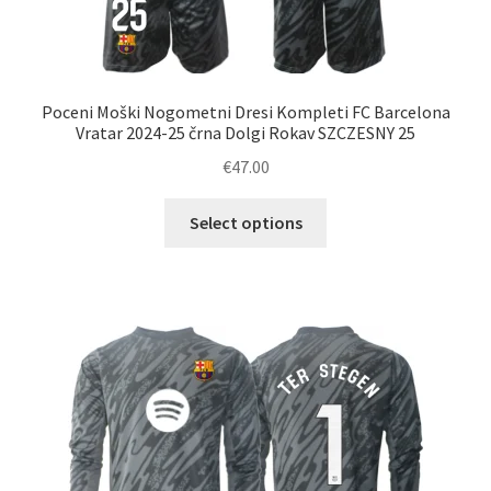
Poceni Moški Nogometni Dresi Kompleti FC Barcelona
Vratar 2024-25 črna Dolgi Rokav SZCZESNY 25
€
47.00
Ta
Select options
izdelek
ima
več
različic.
Možnosti
lahko
izberete
na
strani
izdelka