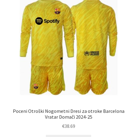
lahko
izberete
na
strani
izdelka
Poceni Otroški Nogometni Dresi za otroke Barcelona
Vratar Domači 2024-25
€
38.69