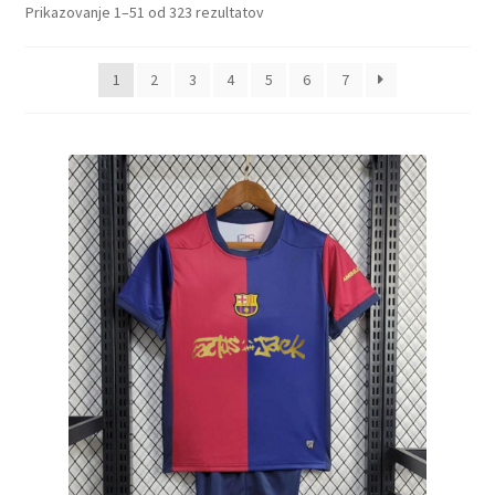
Sorted
Prikazovanje 1–51 od 323 rezultatov
by
latest
1
2
3
4
5
6
7