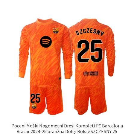
ima
več
različic.
Možnosti
lahko
izberete
na
strani
izdelka
Poceni Moški Nogometni Dresi Kompleti FC Barcelona
Vratar 2024-25 oranžna Dolgi Rokav SZCZESNY 25