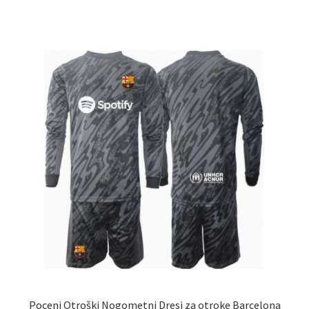
ima
več
različic.
Možnosti
lahko
izberete
na
strani
izdelka
Poceni Otroški Nogometni Dresi za otroke Barcelona