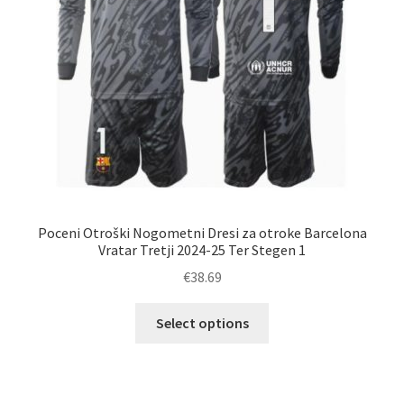
izdelka
Poceni Otroški Nogometni Dresi za otroke Barcelona
Vratar Tretji 2024-25 Ter Stegen 1
€
38.69
Ta
Select options
izdelek
ima
več
različic.