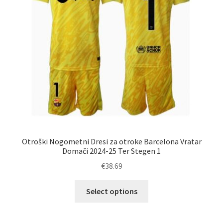
strani
izdelka
Otroški Nogometni Dresi za otroke Barcelona Vratar
Domači 2024-25 Ter Stegen 1
€
38.69
Ta
Select options
izdelek
ima