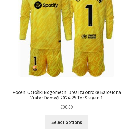
na
strani
izdelka
Poceni Otroški Nogometni Dresi za otroke Barcelona
Vratar Domači 2024-25 Ter Stegen 1
€
38.69
Ta
Select options
izdelek