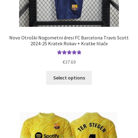
Novo Otroški Nogometni dresi FC Barcelona Travis Scott
2024-25 Kratek Rokav + Kratke hlače
Ocenjeno
€
37.69
5.00
od 5
Ta
Select options
izdelek
ima
več
različic.
Možnosti
lahko
izberete
na