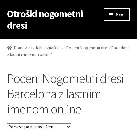
Otroški nogometni
Skip
Skip
Menu
to
to
dresi
navigation
content
Domov
Domov
Izdelki označeni z “Poceni Nogometni dresi Barcelona
z lastnim imenom online”
Blog
Kontaktiraj nas
Poceni Nogometni dresi
Košarica
Barcelona z lastnim
imenom online
Moj račun
Trgovina
Zaključek nakupa