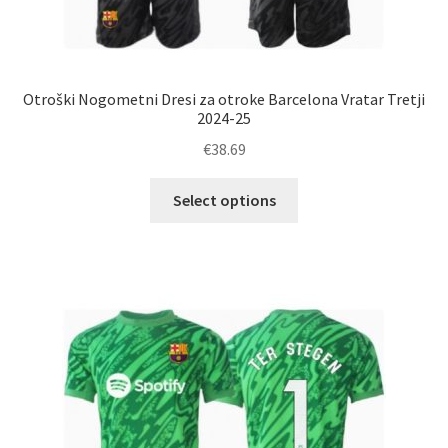
Otroški Nogometni Dresi za otroke Barcelona Vratar Tretji
2024-25
€
38.69
Ta
Select options
izdelek
ima
več
različic.
Možnosti
lahko
izberete
na
strani
izdelka