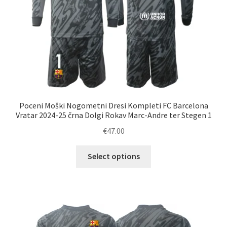
Poceni Moški Nogometni Dresi Kompleti FC Barcelona
Vratar 2024-25 črna Dolgi Rokav Marc-Andre ter Stegen 1
€
47.00
Ta
Select options
izdelek
ima
več
različic.
Možnosti
lahko