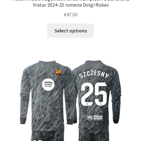
Vratar 2024-25 rumena Dolgi Rokav
€
47.00
Ta
Select options
izdelek
ima
več
različic.
Možnosti
lahko
izberete
na
strani
izdelka