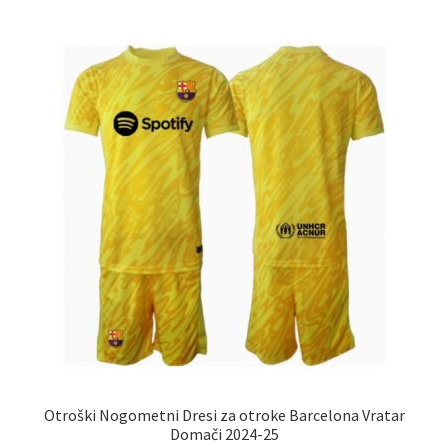
več
različic.
Možnosti
lahko
izberete
na
strani
izdelka
Otroški Nogometni Dresi za otroke Barcelona Vratar
Domači 2024-25