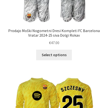
Prodajo Moški Nogometni Dresi Kompleti FC Barcelona
Vratar 2024-25 siva Dolgi Rokav
€
47.00
Ta
Select options
izdelek
ima
več
različic.
Možnosti
lahko
izberete
na
strani