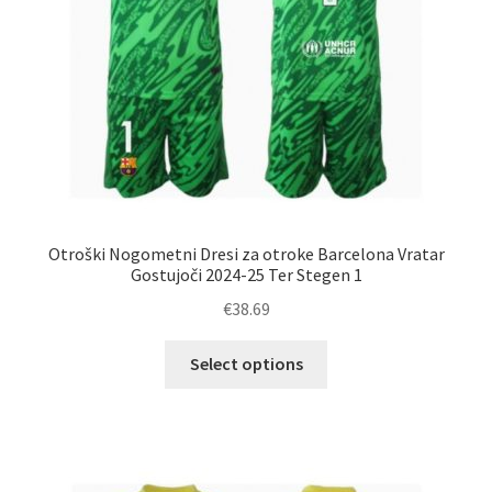
Otroški Nogometni Dresi za otroke Barcelona Vratar
Gostujoči 2024-25 Ter Stegen 1
€
38.69
Ta
Select options
izdelek
ima
več
različic.
Možnosti