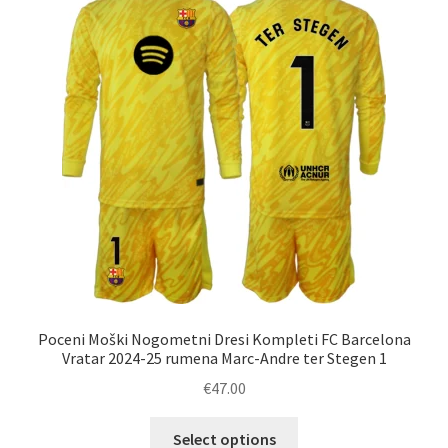
lahko
izberete
na
strani
izdelka
Poceni Moški Nogometni Dresi Kompleti FC Barcelona
Vratar 2024-25 rumena Marc-Andre ter Stegen 1
€
47.00
Ta
Select options