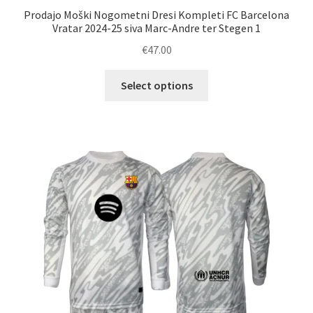
Prodajo Moški Nogometni Dresi Kompleti FC Barcelona
Vratar 2024-25 siva Marc-Andre ter Stegen 1
€
47.00
Ta
Select options
izdelek
ima
več
različic.
Možnosti
lahko
izberete
na
strani
izdelka