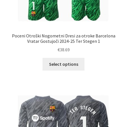
Poceni Otroški Nogometni Dresi za otroke Barcelona
Vratar Gostujoči 2024-25 Ter Stegen 1
€
38.69
Ta
Select options
izdelek
ima
več
različic.
Možnosti
lahko
izberete
na
strani