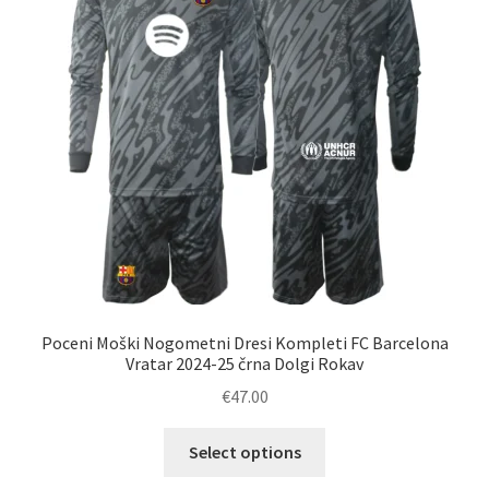
izberete
na
strani
izdelka
Poceni Moški Nogometni Dresi Kompleti FC Barcelona
Vratar 2024-25 črna Dolgi Rokav
€
47.00
Ta
Select options
izdelek