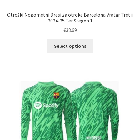
Otroški Nogometni Dresi za otroke Barcelona Vratar Tretji
2024-25 Ter Stegen 1
€
38.69
Ta
Select options
izdelek
ima
več
različic.
Možnosti
lahko
izberete
na
strani
izdelka