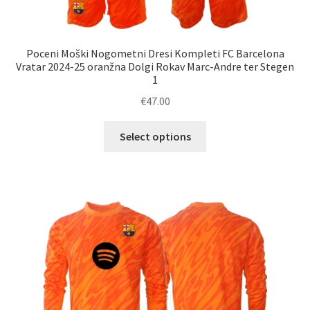
Poceni Moški Nogometni Dresi Kompleti FC Barcelona
Vratar 2024-25 oranžna Dolgi Rokav Marc-Andre ter Stegen
1
€
47.00
Ta
Select options
izdelek
ima
več
različic.
Možnosti
lahko
izberete
na
strani
izdelka