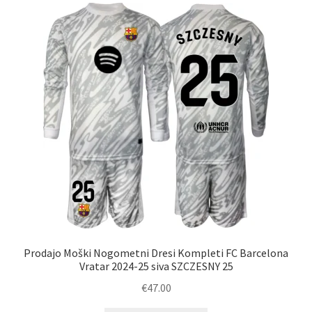
Možnosti
lahko
izberete
na
strani
izdelka
Prodajo Moški Nogometni Dresi Kompleti FC Barcelona
Vratar 2024-25 siva SZCZESNY 25
€
47.00