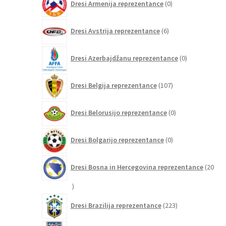
Dresi Armenija reprezentance
0
izdelkov
6
Dresi Avstrija reprezentance
6
izdelkov
0
Dresi Azerbajdžanu reprezentance
0
izdelkov
107
Dresi Belgija reprezentance
107
izdelkov
0
Dresi Belorusijo reprezentance
0
izdelkov
0
Dresi Bolgarijo reprezentance
0
izdelkov
Dresi Bosna in Hercegovina reprezentance
20
20
izdelkov
223
Dresi Brazilija reprezentance
223
izdelkov
2