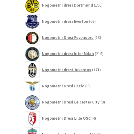
196
Nogometni dresi Dortmund
196
izdelkov
68
Nogometni dresi Everton
68
izdelkov
13
Nogometni Dresi Feyenoord
13
izdelkov
219
Nogometni dresi Inter Milan
219
izdelkov
171
Nogometni dresi Juventus
171
izdelkov
8
Nogometni Dresi Lazio
8
izdelkov
0
Nogometni Dresi Leicester City
0
izdelkov
4
Nogometni Dresi Lille OSC
4
izdelki
350