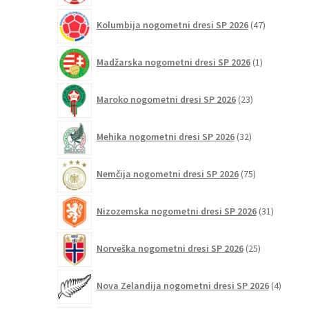
47
Kolumbija nogometni dresi SP 2026
47
izdelkov
1
Madžarska nogometni dresi SP 2026
1
izdelek
23
Maroko nogometni dresi SP 2026
23
izdelkov
32
Mehika nogometni dresi SP 2026
32
izdelkov
75
Nemčija nogometni dresi SP 2026
75
izdelkov
31
Nizozemska nogometni dresi SP 2026
31
izdelkov
25
Norveška nogometni dresi SP 2026
25
izdelkov
4
Nova Zelandija nogometni dresi SP 2026
4
izdelki