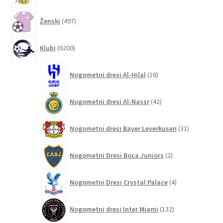
497
Ženski
497
izdelkov
6200
Klubi
6200
izdelkov
16
Nogometni dresi Al-Hilal
16
izdelkov
42
Nogometni dresi Al-Nassr
42
izdelkov
31
Nogometni dresi Bayer Leverkusen
31
izdelkov
2
Nogometni Dresi Boca Juniors
2
izdelka
4
Nogometni Dresi Crystal Palace
4
izdelki
132
Nogometni dresi Inter Miami
132
izdelkov