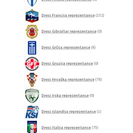
izdelka
152
Dresi Francija reprezentance
152
izdelkov
0
Dresi Gibraltar reprezentance
0
izdelkov
8
Dresi Grčija reprezentance
8
izdelkov
0
Dresi Gruzija reprezentance
0
izdelkov
78
Dresi Hrvaška reprezentance
78
izdelkov
0
Dresi Irska reprezentance
0
izdelkov
1
Dresi Islandija reprezentance
1
izdelek
75
Dresi Italija reprezentance
75
izdelkov