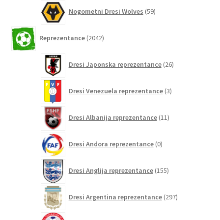
59
Nogometni Dresi Wolves
59
izdelkov
2042
Reprezentance
2042
izdelkov
26
Dresi Japonska reprezentance
26
izdelkov
3
Dresi Venezuela reprezentance
3
izdelki
11
Dresi Albanija reprezentance
11
izdelkov
0
Dresi Andora reprezentance
0
izdelkov
155
Dresi Anglija reprezentance
155
izdelkov
297
Dresi Argentina reprezentance
297
izdelkov
0