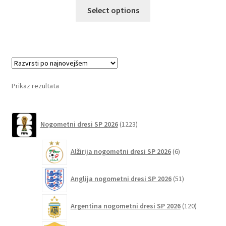
Ta
Select options
izdelek
ima
več
različic.
Možnosti
lahko
Prikaz rezultata
izberete
na
1223
strani
Nogometni dresi SP 2026
1223
izdelkov
izdelka
6
Alžirija nogometni dresi SP 2026
6
izdelkov
51
Anglija nogometni dresi SP 2026
51
izdelkov
120
Argentina nogometni dresi SP 2026
120
izdelkov