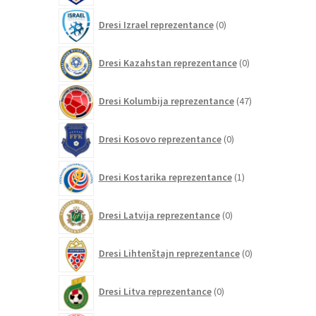
0
Dresi Izrael reprezentance
0
izdelkov
0
Dresi Kazahstan reprezentance
0
izdelkov
47
Dresi Kolumbija reprezentance
47
izdelkov
0
Dresi Kosovo reprezentance
0
izdelkov
1
Dresi Kostarika reprezentance
1
izdelek
0
Dresi Latvija reprezentance
0
izdelkov
0
Dresi Lihtenštajn reprezentance
0
izdelkov
0
Dresi Litva reprezentance
0
izdelkov