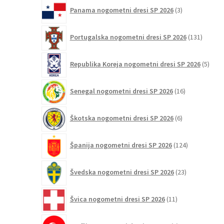
3
Panama nogometni dresi SP 2026
3
izdelki
131
Portugalska nogometni dresi SP 2026
131
izdelko
5
Republika Koreja nogometni dresi SP 2026
5
izdel
16
Senegal nogometni dresi SP 2026
16
izdelkov
6
Škotska nogometni dresi SP 2026
6
izdelkov
124
Španija nogometni dresi SP 2026
124
izdelkov
23
Švedska nogometni dresi SP 2026
23
izdelkov
11
Švica nogometni dresi SP 2026
11
izdelkov
2