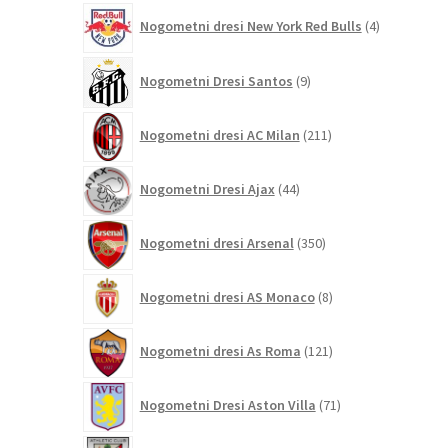
4
Nogometni dresi New York Red Bulls
4
izdelki
9
Nogometni Dresi Santos
9
izdelkov
211
Nogometni dresi AC Milan
211
izdelkov
44
Nogometni Dresi Ajax
44
izdelkov
350
Nogometni dresi Arsenal
350
izdelkov
8
Nogometni dresi AS Monaco
8
izdelkov
121
Nogometni dresi As Roma
121
izdelkov
71
Nogometni Dresi Aston Villa
71
izdelkov
24