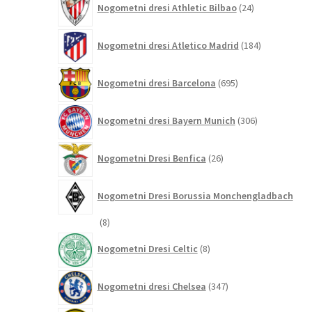
Nogometni dresi Athletic Bilbao
24
izdelkov
184
Nogometni dresi Atletico Madrid
184
izdelkov
695
Nogometni dresi Barcelona
695
izdelkov
306
Nogometni dresi Bayern Munich
306
izdelkov
26
Nogometni Dresi Benfica
26
izdelkov
Nogometni Dresi Borussia Monchengladbach
8
8
izdelkov
8
Nogometni Dresi Celtic
8
izdelkov
347
Nogometni dresi Chelsea
347
izdelkov