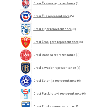
Dresi Češčina reprezentance
2
izdelka
5
Dresi Čile reprezentance
5
izdelkov
0
Dresi Ciper reprezentance
0
izdelkov
0
Dresi Črna gora reprezentance
0
izdelkov
3
Dresi Danska reprezentance
3
izdelki
3
Dresi Ekvador reprezentance
3
izdelki
0
Dresi Estonija reprezentance
0
izdelkov
0
Dresi Ferski otoki reprezentance
0
izdelkov
2
Dresi Finska reprezentance
2