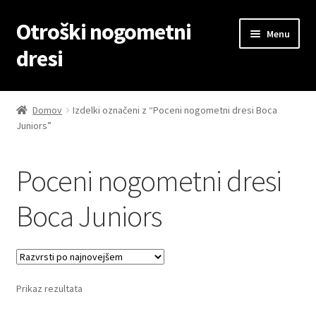
Otroški nogometni
Skip
Skip
Menu
to
to
dresi
navigation
content
Domov
Domov
Izdelki označeni z “Poceni nogometni dresi Boca
Juniors”
Blog
Kontaktiraj nas
Poceni nogometni dresi
Košarica
Boca Juniors
Moj račun
Trgovina
Prikaz rezultata
Zaključek nakupa