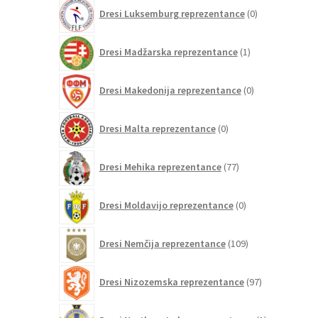
0
Dresi Luksemburg reprezentance
0
izdelkov
1
Dresi Madžarska reprezentance
1
izdelek
0
Dresi Makedonija reprezentance
0
izdelkov
0
Dresi Malta reprezentance
0
izdelkov
77
Dresi Mehika reprezentance
77
izdelkov
0
Dresi Moldavijo reprezentance
0
izdelkov
109
Dresi Nemčija reprezentance
109
izdelkov
97
Dresi Nizozemska reprezentance
97
izdelkov
1