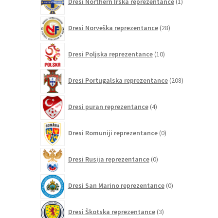
Dresi Northern Irska reprezentance
1
izdelek
28
Dresi Norveška reprezentance
28
izdelkov
10
Dresi Poljska reprezentance
10
izdelkov
208
Dresi Portugalska reprezentance
208
izdelkov
4
Dresi puran reprezentance
4
izdelki
0
Dresi Romuniji reprezentance
0
izdelkov
0
Dresi Rusija reprezentance
0
izdelkov
0
Dresi San Marino reprezentance
0
izdelkov
3
Dresi Škotska reprezentance
3
izdelki