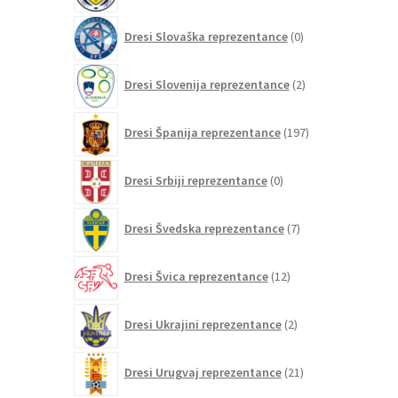
0
Dresi Slovaška reprezentance
0
izdelkov
2
Dresi Slovenija reprezentance
2
izdelka
197
Dresi Španija reprezentance
197
izdelkov
0
Dresi Srbiji reprezentance
0
izdelkov
7
Dresi Švedska reprezentance
7
izdelkov
12
Dresi Švica reprezentance
12
izdelkov
2
Dresi Ukrajini reprezentance
2
izdelka
21
Dresi Urugvaj reprezentance
21
izdelkov