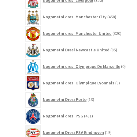
Nogometni dresi Liverpool
350
izdelkov
458
Nogometni dresi Manchester City
458
izdelkov
320
Nogometni dresi Manchester United
320
izdelkov
85
Nogometni Dresi Newcastle United
85
izdelkov
0
Nogometni dresi Olympique De Marseille
0
izdelk
3
Nogometni dresi Olympique Lyonnais
3
izdelki
13
Nogometni Dresi Porto
13
izdelkov
431
Nogometni dresi PSG
431
izdelkov
19
Nogometni Dresi PSV Eindhoven
19
izdelkov