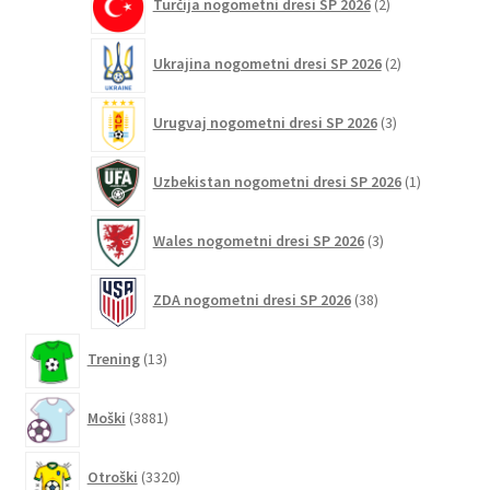
Turčija nogometni dresi SP 2026
2
izdelka
2
Ukrajina nogometni dresi SP 2026
2
izdelka
3
Urugvaj nogometni dresi SP 2026
3
izdelki
1
Uzbekistan nogometni dresi SP 2026
1
izdelek
3
Wales nogometni dresi SP 2026
3
izdelki
38
ZDA nogometni dresi SP 2026
38
izdelkov
13
Trening
13
izdelkov
3881
Moški
3881
izdelkov
3320
Otroški
3320
izdelkov