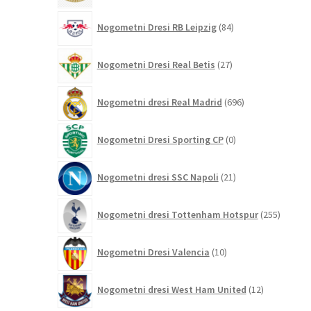
84
Nogometni Dresi RB Leipzig
84
izdelkov
27
Nogometni Dresi Real Betis
27
izdelkov
696
Nogometni dresi Real Madrid
696
izdelkov
0
Nogometni Dresi Sporting CP
0
izdelkov
21
Nogometni dresi SSC Napoli
21
izdelkov
255
Nogometni dresi Tottenham Hotspur
255
izdelko
10
Nogometni Dresi Valencia
10
izdelkov
12
Nogometni dresi West Ham United
12
izdelkov