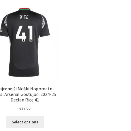
ajcenejši Moški Nogometni
si Arsenal Gostujoči 2024-25
Declan Rice 41
€
37.00
Ta
Select options
izdelek