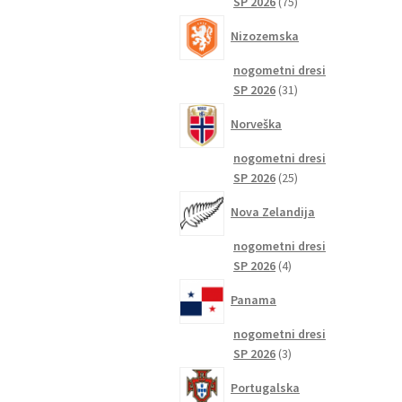
75
SP 2026
75
izdelkov
Nizozemska
nogometni dresi
31
SP 2026
31
izdelkov
Norveška
nogometni dresi
25
SP 2026
25
izdelkov
Nova Zelandija
nogometni dresi
4
SP 2026
4
izdelki
Panama
nogometni dresi
3
SP 2026
3
izdelki
Portugalska