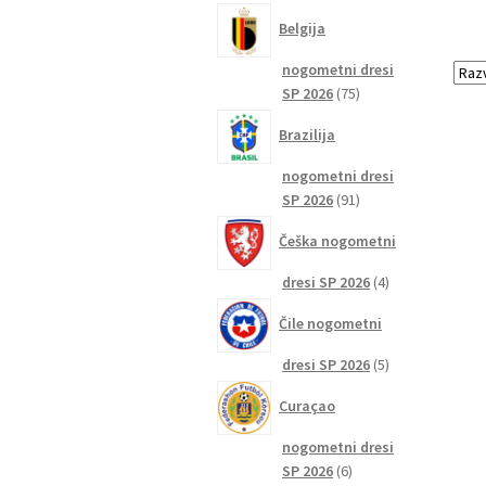
izdelkov
Belgija
nogometni dresi
75
SP 2026
75
izdelkov
Brazilija
nogometni dresi
91
SP 2026
91
izdelkov
Češka nogometni
4
dresi SP 2026
4
izdelki
Čile nogometni
5
dresi SP 2026
5
izdelkov
Curaçao
nogometni dresi
6
SP 2026
6