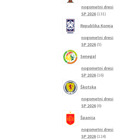
nogometni dresi
131
SP 2026
131
izdelkov
Republika Koreja
nogometni dresi
5
SP 2026
5
izdelkov
Senegal
nogometni dresi
16
SP 2026
16
izdelkov
Škotska
nogometni dresi
6
SP 2026
6
izdelkov
Španija
nogometni dresi
124
SP 2026
124