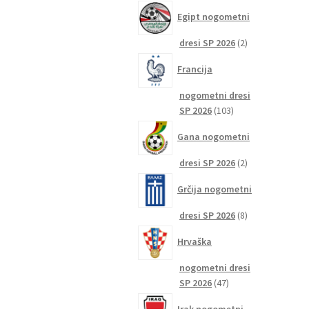
izdelkov
Egipt nogometni
2
dresi SP 2026
2
izdelka
Francija
nogometni dresi
103
SP 2026
103
izdelki
Gana nogometni
2
dresi SP 2026
2
izdelka
Grčija nogometni
8
dresi SP 2026
8
izdelkov
Hrvaška
nogometni dresi
47
SP 2026
47
izdelkov