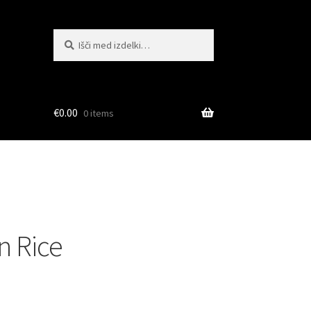
Išči:
Iskanje
€
0.00
0 items
n Rice