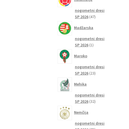
nogometni dresi
47
SP 2026
47
izdelkov
Madžarska
nogometni dresi
1
SP 2026
1
izdelek
Maroko
nogometni dresi
23
SP 2026
23
izdelkov
Mehika
nogometni dresi
32
SP 2026
32
izdelkov
Nemčija
nogometni dresi