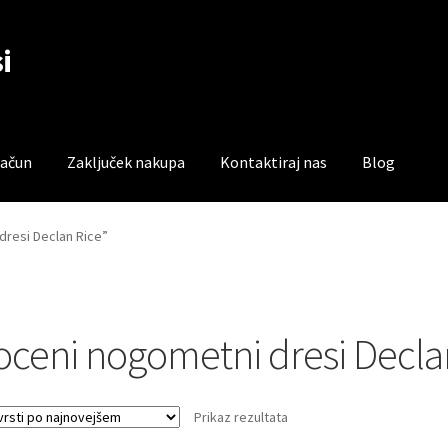
i
račun
Zaključek nakupa
Kontaktiraj nas
Blog
čun
Trgovina
Zaključek nakupa
dresi Declan Rice”
oceni nogometni dresi Decla
Prikaz rezultata