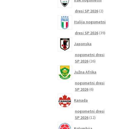
Irak nogometni
2
dresi SP 2026
2
izdelka
Italija nogometni
39
dresi SP 2026
39
izdelkov
Japonska
nogometni dresi
26
SP 2026
26
izdelkov
Južna Afrika
nogometni dresi
6
SP 2026
6
izdelkov
Kanada
nogometni dresi
12
SP 2026
12
izdelkov
Kolumbija