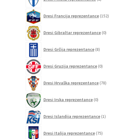
izdelka
152
Dresi Francija reprezentance
152
izdelkov
0
Dresi Gibraltar reprezentance
0
izdelkov
8
Dresi Grčija reprezentance
8
izdelkov
0
Dresi Gruzija reprezentance
0
izdelkov
78
Dresi Hrvaška reprezentance
78
izdelkov
0
Dresi Irska reprezentance
0
izdelkov
1
Dresi Islandija reprezentance
1
izdelek
75
Dresi Italija reprezentance
75
izdelkov