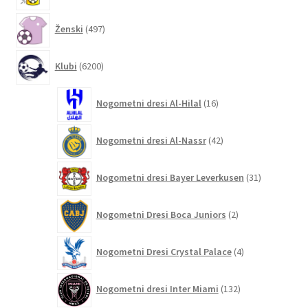
497
Ženski
497
izdelkov
6200
Klubi
6200
izdelkov
16
Nogometni dresi Al-Hilal
16
izdelkov
42
Nogometni dresi Al-Nassr
42
izdelkov
31
Nogometni dresi Bayer Leverkusen
31
izdelkov
2
Nogometni Dresi Boca Juniors
2
izdelka
4
Nogometni Dresi Crystal Palace
4
izdelki
132
Nogometni dresi Inter Miami
132
izdelkov