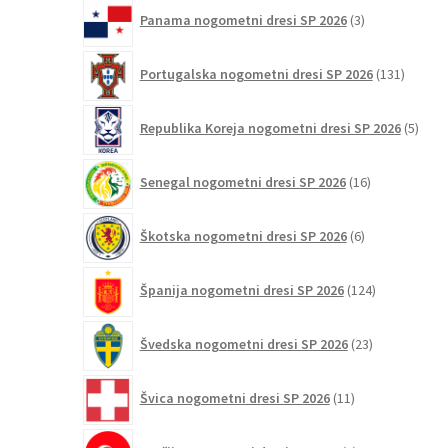
3
Panama nogometni dresi SP 2026
3
izdelki
131
Portugalska nogometni dresi SP 2026
131
izdelko
5
Republika Koreja nogometni dresi SP 2026
5
izdel
16
Senegal nogometni dresi SP 2026
16
izdelkov
6
Škotska nogometni dresi SP 2026
6
izdelkov
124
Španija nogometni dresi SP 2026
124
izdelkov
23
Švedska nogometni dresi SP 2026
23
izdelkov
11
Švica nogometni dresi SP 2026
11
izdelkov
2