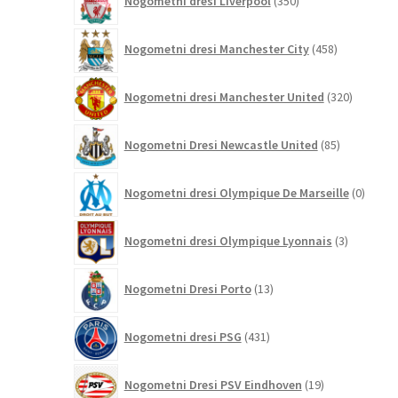
Nogometni dresi Liverpool
350
izdelkov
458
Nogometni dresi Manchester City
458
izdelkov
320
Nogometni dresi Manchester United
320
izdelkov
85
Nogometni Dresi Newcastle United
85
izdelkov
0
Nogometni dresi Olympique De Marseille
0
izdelk
3
Nogometni dresi Olympique Lyonnais
3
izdelki
13
Nogometni Dresi Porto
13
izdelkov
431
Nogometni dresi PSG
431
izdelkov
19
Nogometni Dresi PSV Eindhoven
19
izdelkov