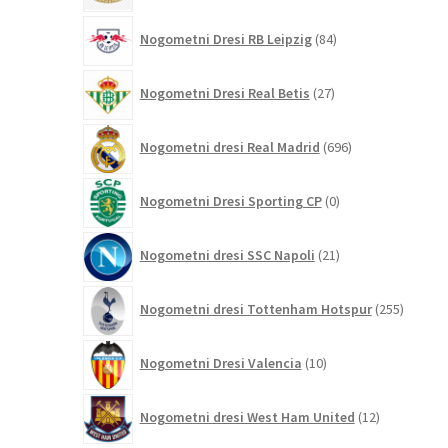
84
Nogometni Dresi RB Leipzig
84
izdelkov
27
Nogometni Dresi Real Betis
27
izdelkov
696
Nogometni dresi Real Madrid
696
izdelkov
0
Nogometni Dresi Sporting CP
0
izdelkov
21
Nogometni dresi SSC Napoli
21
izdelkov
255
Nogometni dresi Tottenham Hotspur
255
izdelko
10
Nogometni Dresi Valencia
10
izdelkov
12
Nogometni dresi West Ham United
12
izdelkov