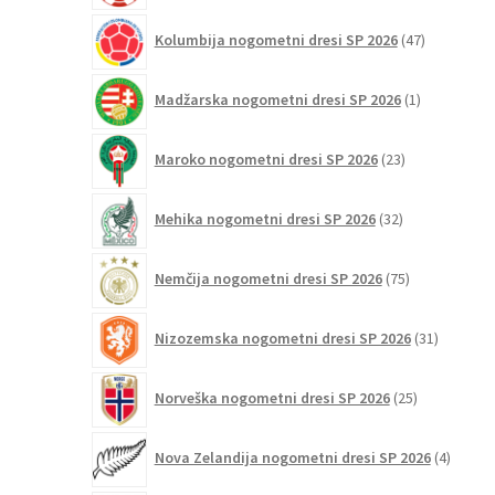
47
Kolumbija nogometni dresi SP 2026
47
izdelkov
1
Madžarska nogometni dresi SP 2026
1
izdelek
23
Maroko nogometni dresi SP 2026
23
izdelkov
32
Mehika nogometni dresi SP 2026
32
izdelkov
75
Nemčija nogometni dresi SP 2026
75
izdelkov
31
Nizozemska nogometni dresi SP 2026
31
izdelkov
25
Norveška nogometni dresi SP 2026
25
izdelkov
4
Nova Zelandija nogometni dresi SP 2026
4
izdelki