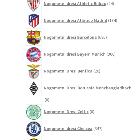
Nogometni dresi Athletic Bilbao
24
izdelkov
184
Nogometni dresi Atletico Madrid
184
izdelkov
695
Nogometni dresi Barcelona
695
izdelkov
306
Nogometni dresi Bayern Munich
306
izdelkov
26
Nogometni Dresi Benfica
26
izdelkov
Nogometni Dresi Borussia Monchengladbach
8
8
izdelkov
8
Nogometni Dresi Celtic
8
izdelkov
347
Nogometni dresi Chelsea
347
izdelkov