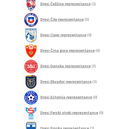
Dresi Češčina reprezentance
2
izdelka
5
Dresi Čile reprezentance
5
izdelkov
0
Dresi Ciper reprezentance
0
izdelkov
0
Dresi Črna gora reprezentance
0
izdelkov
3
Dresi Danska reprezentance
3
izdelki
3
Dresi Ekvador reprezentance
3
izdelki
0
Dresi Estonija reprezentance
0
izdelkov
0
Dresi Ferski otoki reprezentance
0
izdelkov
2
Dresi Finska reprezentance
2