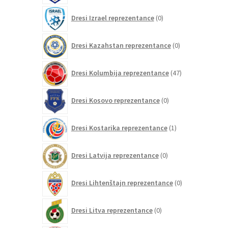
0
Dresi Izrael reprezentance
0
izdelkov
0
Dresi Kazahstan reprezentance
0
izdelkov
47
Dresi Kolumbija reprezentance
47
izdelkov
0
Dresi Kosovo reprezentance
0
izdelkov
1
Dresi Kostarika reprezentance
1
izdelek
0
Dresi Latvija reprezentance
0
izdelkov
0
Dresi Lihtenštajn reprezentance
0
izdelkov
0
Dresi Litva reprezentance
0
izdelkov