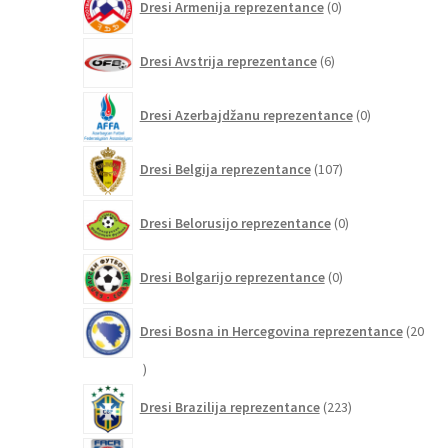
Dresi Armenija reprezentance
0
izdelkov
6
Dresi Avstrija reprezentance
6
izdelkov
0
Dresi Azerbajdžanu reprezentance
0
izdelkov
107
Dresi Belgija reprezentance
107
izdelkov
0
Dresi Belorusijo reprezentance
0
izdelkov
0
Dresi Bolgarijo reprezentance
0
izdelkov
Dresi Bosna in Hercegovina reprezentance
20
20
izdelkov
223
Dresi Brazilija reprezentance
223
izdelkov
2