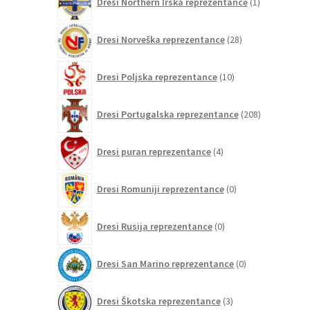
Dresi Northern Irska reprezentance
1
izdelek
28
Dresi Norveška reprezentance
28
izdelkov
10
Dresi Poljska reprezentance
10
izdelkov
208
Dresi Portugalska reprezentance
208
izdelkov
4
Dresi puran reprezentance
4
izdelki
0
Dresi Romuniji reprezentance
0
izdelkov
0
Dresi Rusija reprezentance
0
izdelkov
0
Dresi San Marino reprezentance
0
izdelkov
3
Dresi Škotska reprezentance
3
izdelki