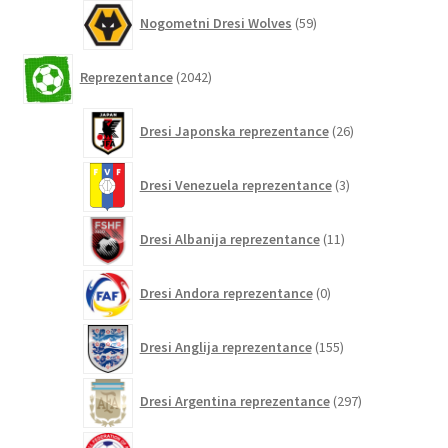
59
Nogometni Dresi Wolves
59
izdelkov
2042
Reprezentance
2042
izdelkov
26
Dresi Japonska reprezentance
26
izdelkov
3
Dresi Venezuela reprezentance
3
izdelki
11
Dresi Albanija reprezentance
11
izdelkov
0
Dresi Andora reprezentance
0
izdelkov
155
Dresi Anglija reprezentance
155
izdelkov
297
Dresi Argentina reprezentance
297
izdelkov
0