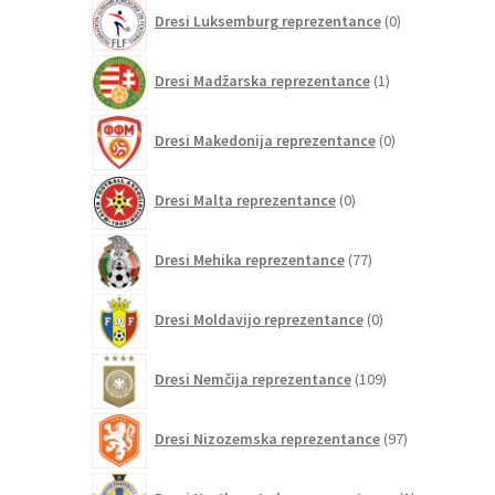
0
Dresi Luksemburg reprezentance
0
izdelkov
1
Dresi Madžarska reprezentance
1
izdelek
0
Dresi Makedonija reprezentance
0
izdelkov
0
Dresi Malta reprezentance
0
izdelkov
77
Dresi Mehika reprezentance
77
izdelkov
0
Dresi Moldavijo reprezentance
0
izdelkov
109
Dresi Nemčija reprezentance
109
izdelkov
97
Dresi Nizozemska reprezentance
97
izdelkov
1