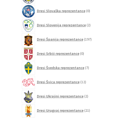
0
Dresi Slovaška reprezentance
0
izdelkov
2
Dresi Slovenija reprezentance
2
izdelka
197
Dresi Španija reprezentance
197
izdelkov
0
Dresi Srbiji reprezentance
0
izdelkov
7
Dresi Švedska reprezentance
7
izdelkov
12
Dresi Švica reprezentance
12
izdelkov
2
Dresi Ukrajini reprezentance
2
izdelka
21
Dresi Urugvaj reprezentance
21
izdelkov