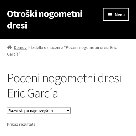
Otroški nogometni
Skip
Skip
Menu
to
to
dresi
navigation
content
Domov
Domov
Izdelki označeni z “Poceni nogometni dresi Eric
García”
Blog
Kontaktiraj nas
Poceni nogometni dresi
Košarica
Eric García
Moj račun
Trgovina
Prikaz rezultata
Zaključek nakupa