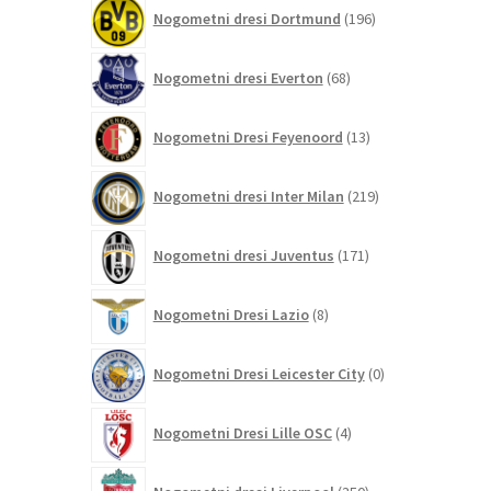
196
Nogometni dresi Dortmund
196
izdelkov
68
Nogometni dresi Everton
68
izdelkov
13
Nogometni Dresi Feyenoord
13
izdelkov
219
Nogometni dresi Inter Milan
219
izdelkov
171
Nogometni dresi Juventus
171
izdelkov
8
Nogometni Dresi Lazio
8
izdelkov
0
Nogometni Dresi Leicester City
0
izdelkov
4
Nogometni Dresi Lille OSC
4
izdelki
350