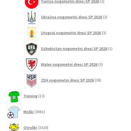
Turčija nogometni dresi SP 2026
2
izdelka
2
Ukrajina nogometni dresi SP 2026
2
izdelka
3
Urugvaj nogometni dresi SP 2026
3
izdelki
1
Uzbekistan nogometni dresi SP 2026
1
izdelek
3
Wales nogometni dresi SP 2026
3
izdelki
38
ZDA nogometni dresi SP 2026
38
izdelkov
13
Trening
13
izdelkov
3881
Moški
3881
izdelkov
3320
Otroški
3320
izdelkov