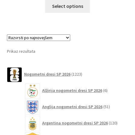
Ta
Select options
izdelek
ima
več
različic.
Možnosti
lahko
Prikaz rezultata
izberete
na
1223
strani
Nogometni dresi SP 2026
1223
izdelkov
izdelka
6
Alžirija nogometni dresi SP 2026
6
izdelkov
51
Anglija nogometni dresi SP 2026
51
izdelkov
120
Argentina nogometni dresi SP 2026
120
izdelkov