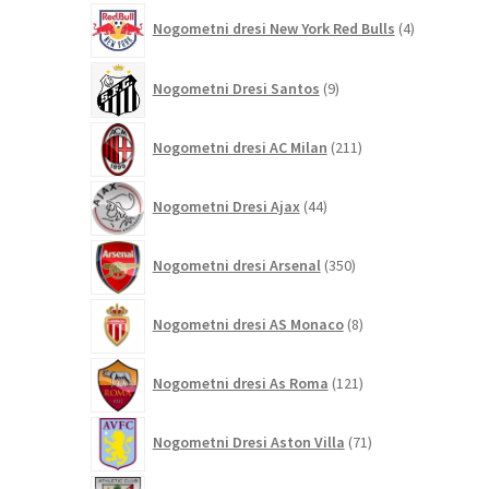
4
Nogometni dresi New York Red Bulls
4
izdelki
9
Nogometni Dresi Santos
9
izdelkov
211
Nogometni dresi AC Milan
211
izdelkov
44
Nogometni Dresi Ajax
44
izdelkov
350
Nogometni dresi Arsenal
350
izdelkov
8
Nogometni dresi AS Monaco
8
izdelkov
121
Nogometni dresi As Roma
121
izdelkov
71
Nogometni Dresi Aston Villa
71
izdelkov
24