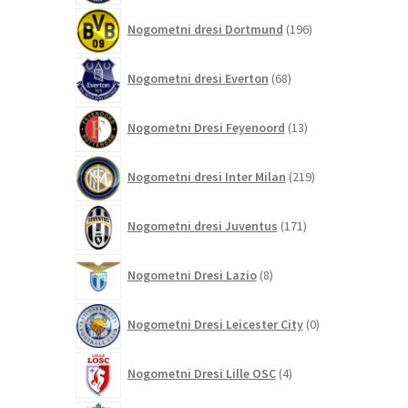
196
Nogometni dresi Dortmund
196
izdelkov
68
Nogometni dresi Everton
68
izdelkov
13
Nogometni Dresi Feyenoord
13
izdelkov
219
Nogometni dresi Inter Milan
219
izdelkov
171
Nogometni dresi Juventus
171
izdelkov
8
Nogometni Dresi Lazio
8
izdelkov
0
Nogometni Dresi Leicester City
0
izdelkov
4
Nogometni Dresi Lille OSC
4
izdelki