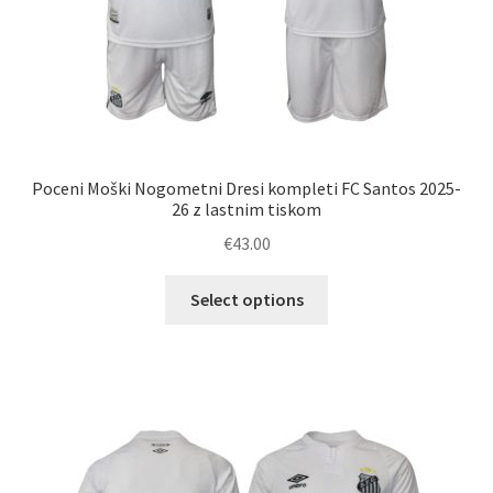
Poceni Moški Nogometni Dresi kompleti FC Santos 2025-
26 z lastnim tiskom
€
43.00
Ta
Select options
izdelek
ima
več
različic.
Možnosti
lahko
izberete