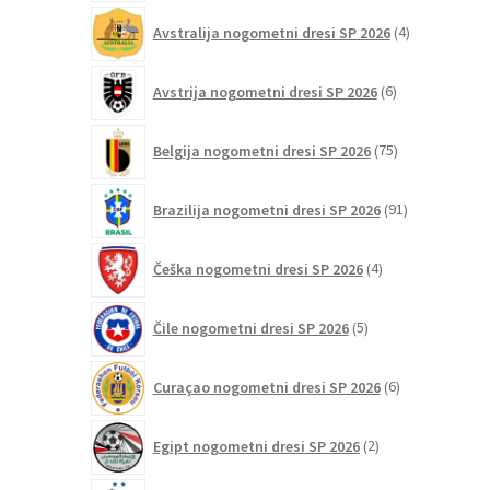
4
Avstralija nogometni dresi SP 2026
4
izdelki
6
Avstrija nogometni dresi SP 2026
6
izdelkov
75
Belgija nogometni dresi SP 2026
75
izdelkov
91
Brazilija nogometni dresi SP 2026
91
izdelkov
4
Češka nogometni dresi SP 2026
4
izdelki
5
Čile nogometni dresi SP 2026
5
izdelkov
6
Curaçao nogometni dresi SP 2026
6
izdelkov
2
Egipt nogometni dresi SP 2026
2
izdelka