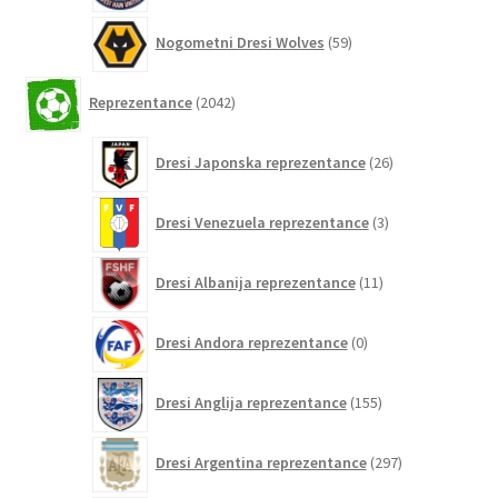
59
Nogometni Dresi Wolves
59
izdelkov
2042
Reprezentance
2042
izdelkov
26
Dresi Japonska reprezentance
26
izdelkov
3
Dresi Venezuela reprezentance
3
izdelki
11
Dresi Albanija reprezentance
11
izdelkov
0
Dresi Andora reprezentance
0
izdelkov
155
Dresi Anglija reprezentance
155
izdelkov
297
Dresi Argentina reprezentance
297
izdelkov