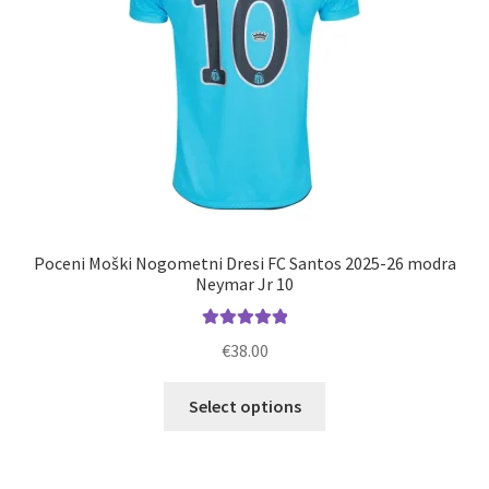
strani
izdelka
Poceni Moški Nogometni Dresi FC Santos 2025-26 modra
Neymar Jr 10
Ocenjeno
€
38.00
5.00
od 5
Ta
Select options
izdelek
ima
več