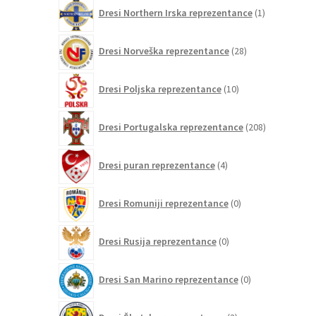
1
Dresi Northern Irska reprezentance
1
izdelek
28
Dresi Norveška reprezentance
28
izdelkov
10
Dresi Poljska reprezentance
10
izdelkov
208
Dresi Portugalska reprezentance
208
izdelkov
4
Dresi puran reprezentance
4
izdelki
0
Dresi Romuniji reprezentance
0
izdelkov
0
Dresi Rusija reprezentance
0
izdelkov
0
Dresi San Marino reprezentance
0
izdelkov
3