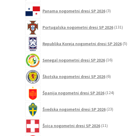
3
Panama nogometni dresi SP 2026
3
izdelki
131
Portugalska nogometni dresi SP 2026
131
izdelko
5
Republika Koreja nogometni dresi SP 2026
5
izdel
16
Senegal nogometni dresi SP 2026
16
izdelkov
6
Škotska nogometni dresi SP 2026
6
izdelkov
124
Španija nogometni dresi SP 2026
124
izdelkov
23
Švedska nogometni dresi SP 2026
23
izdelkov
11
Švica nogometni dresi SP 2026
11
izdelkov