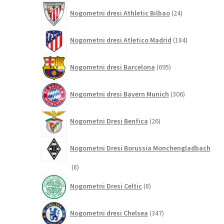
24
Nogometni dresi Athletic Bilbao
24
izdelkov
184
Nogometni dresi Atletico Madrid
184
izdelkov
695
Nogometni dresi Barcelona
695
izdelkov
306
Nogometni dresi Bayern Munich
306
izdelkov
26
Nogometni Dresi Benfica
26
izdelkov
Nogometni Dresi Borussia Monchengladbach
8
8
izdelkov
8
Nogometni Dresi Celtic
8
izdelkov
347
Nogometni dresi Chelsea
347
izdelkov