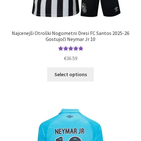
Najcenejši Otroški Nogometni Dresi FC Santos 2025-26
Gostujoči Neymar Jr 10
Ocenjeno
€
36.59
5.00
od 5
Ta
Select options
izdelek
ima
več
različic.
Možnosti
lahko
izberete
na