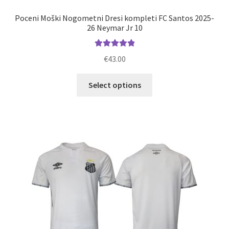
Poceni Moški Nogometni Dresi kompleti FC Santos 2025-
26 Neymar Jr 10
Ocenjeno
€
43.00
5.00
od 5
Ta
Select options
izdelek
ima
več
različic.
Možnosti
lahko
izberete
na
strani
izdelka