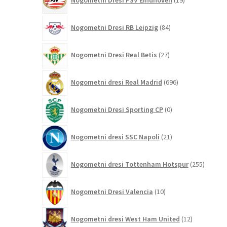
Nogometni Dresi PSV Eindhoven
19
izdelkov
84
Nogometni Dresi RB Leipzig
84
izdelkov
27
Nogometni Dresi Real Betis
27
izdelkov
696
Nogometni dresi Real Madrid
696
izdelkov
0
Nogometni Dresi Sporting CP
0
izdelkov
21
Nogometni dresi SSC Napoli
21
izdelkov
255
Nogometni dresi Tottenham Hotspur
255
izdelko
10
Nogometni Dresi Valencia
10
izdelkov
12
Nogometni dresi West Ham United
12
izdelkov