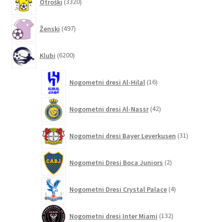
Otroški
3320
izdelkov
497
Ženski
497
izdelkov
6200
Klubi
6200
izdelkov
16
Nogometni dresi Al-Hilal
16
izdelkov
42
Nogometni dresi Al-Nassr
42
izdelkov
31
Nogometni dresi Bayer Leverkusen
31
izdelkov
2
Nogometni Dresi Boca Juniors
2
izdelka
4
Nogometni Dresi Crystal Palace
4
izdelki
132
Nogometni dresi Inter Miami
132
izdelkov