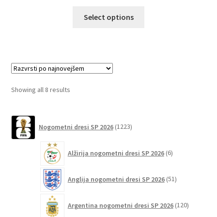
Ta
Select options
izdelek
ima
več
različic.
Možnosti
lahko
Sorted
Showing all 8 results
izberete
by
na
latest
1223
strani
Nogometni dresi SP 2026
1223
izdelkov
izdelka
6
Alžirija nogometni dresi SP 2026
6
izdelkov
51
Anglija nogometni dresi SP 2026
51
izdelkov
120
Argentina nogometni dresi SP 2026
120
izdelkov