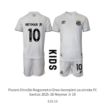
različic.
Možnosti
lahko
izberete
na
strani
izdelka
Poceni Otroški Nogometni Dresi kompleti za otroke FC
Santos 2025-26 Neymar Jr 10
€
36.59