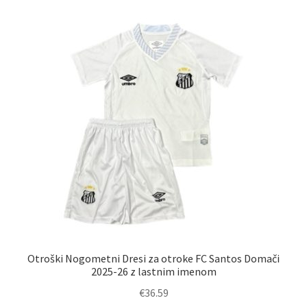
različic.
Možnosti
lahko
izberete
na
strani
izdelka
Otroški Nogometni Dresi za otroke FC Santos Domači
2025-26 z lastnim imenom
€
36.59