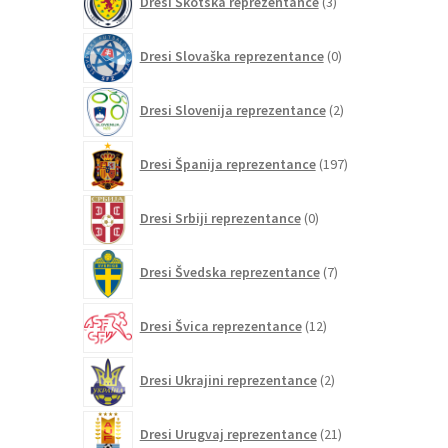
Dresi Škotska reprezentance
3
izdelki
0
Dresi Slovaška reprezentance
0
izdelkov
2
Dresi Slovenija reprezentance
2
izdelka
197
Dresi Španija reprezentance
197
izdelkov
0
Dresi Srbiji reprezentance
0
izdelkov
7
Dresi Švedska reprezentance
7
izdelkov
12
Dresi Švica reprezentance
12
izdelkov
2
Dresi Ukrajini reprezentance
2
izdelka
21
Dresi Urugvaj reprezentance
21
izdelkov