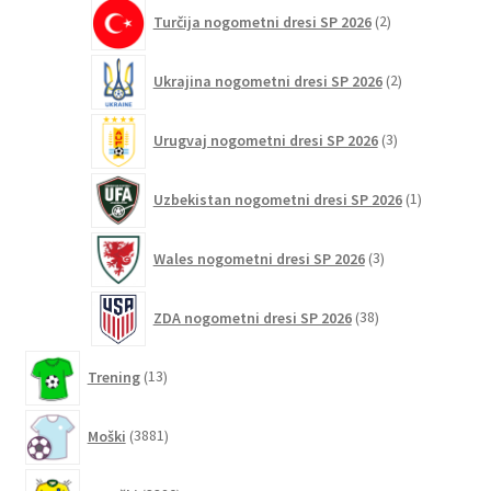
2
Turčija nogometni dresi SP 2026
2
izdelka
2
Ukrajina nogometni dresi SP 2026
2
izdelka
3
Urugvaj nogometni dresi SP 2026
3
izdelki
1
Uzbekistan nogometni dresi SP 2026
1
izdelek
3
Wales nogometni dresi SP 2026
3
izdelki
38
ZDA nogometni dresi SP 2026
38
izdelkov
13
Trening
13
izdelkov
3881
Moški
3881
izdelkov
3320