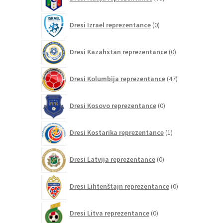
izdelkov
0
Dresi Izrael reprezentance
0
izdelkov
0
Dresi Kazahstan reprezentance
0
izdelkov
47
Dresi Kolumbija reprezentance
47
izdelkov
0
Dresi Kosovo reprezentance
0
izdelkov
1
Dresi Kostarika reprezentance
1
izdelek
0
Dresi Latvija reprezentance
0
izdelkov
0
Dresi Lihtenštajn reprezentance
0
izdelkov
0
Dresi Litva reprezentance
0
izdelkov