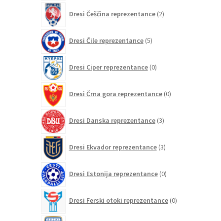
2
Dresi Češčina reprezentance
2
izdelka
5
Dresi Čile reprezentance
5
izdelkov
0
Dresi Ciper reprezentance
0
izdelkov
0
Dresi Črna gora reprezentance
0
izdelkov
3
Dresi Danska reprezentance
3
izdelki
3
Dresi Ekvador reprezentance
3
izdelki
0
Dresi Estonija reprezentance
0
izdelkov
0
Dresi Ferski otoki reprezentance
0
izdelkov
2