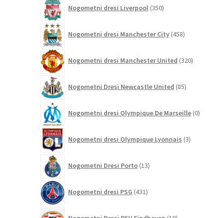
350
Nogometni dresi Liverpool
350
izdelkov
458
Nogometni dresi Manchester City
458
izdelkov
320
Nogometni dresi Manchester United
320
izdelkov
85
Nogometni Dresi Newcastle United
85
izdelkov
0
Nogometni dresi Olympique De Marseille
0
izdelk
3
Nogometni dresi Olympique Lyonnais
3
izdelki
13
Nogometni Dresi Porto
13
izdelkov
431
Nogometni dresi PSG
431
izdelkov
19