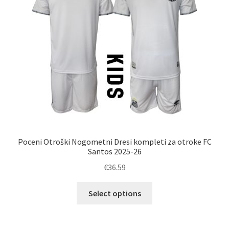
na
strani
izdelka
Poceni Otroški Nogometni Dresi kompleti za otroke FC
Santos 2025-26
€
36.59
Ta
Select options
izdelek
ima
več