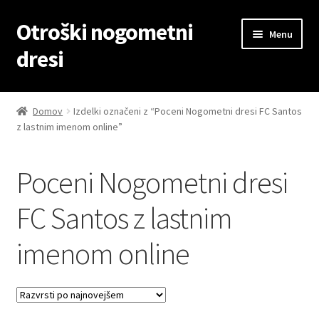
Otroški nogometni
Skip
Skip
Menu
to
to
dresi
navigation
content
Domov
Domov
Izdelki označeni z “Poceni Nogometni dresi FC Santos
z lastnim imenom online”
Blog
Kontaktiraj nas
Poceni Nogometni dresi
Košarica
FC Santos z lastnim
imenom online
Moj račun
Trgovina
Zaključek nakupa