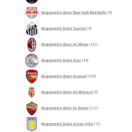
4
Nogometni dresi New York Red Bulls
4
izdelki
9
Nogometni Dresi Santos
9
izdelkov
211
Nogometni dresi AC Milan
211
izdelkov
44
Nogometni Dresi Ajax
44
izdelkov
350
Nogometni dresi Arsenal
350
izdelkov
8
Nogometni dresi AS Monaco
8
izdelkov
121
Nogometni dresi As Roma
121
izdelkov
71
Nogometni Dresi Aston Villa
71
izdelkov