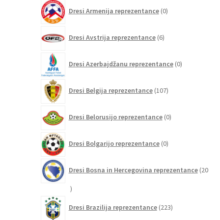
0
Dresi Armenija reprezentance
0
izdelkov
6
Dresi Avstrija reprezentance
6
izdelkov
0
Dresi Azerbajdžanu reprezentance
0
izdelkov
107
Dresi Belgija reprezentance
107
izdelkov
0
Dresi Belorusijo reprezentance
0
izdelkov
0
Dresi Bolgarijo reprezentance
0
izdelkov
Dresi Bosna in Hercegovina reprezentance
20
20
izdelkov
223
Dresi Brazilija reprezentance
223
izdelkov