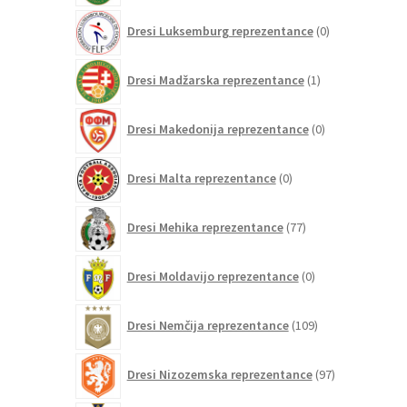
0
Dresi Luksemburg reprezentance
0
izdelkov
1
Dresi Madžarska reprezentance
1
izdelek
0
Dresi Makedonija reprezentance
0
izdelkov
0
Dresi Malta reprezentance
0
izdelkov
77
Dresi Mehika reprezentance
77
izdelkov
0
Dresi Moldavijo reprezentance
0
izdelkov
109
Dresi Nemčija reprezentance
109
izdelkov
97
Dresi Nizozemska reprezentance
97
izdelkov