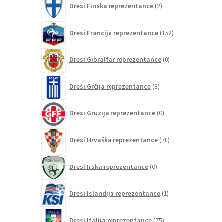
Dresi Finska reprezentance
2
izdelka
152
Dresi Francija reprezentance
152
izdelkov
0
Dresi Gibraltar reprezentance
0
izdelkov
8
Dresi Grčija reprezentance
8
izdelkov
0
Dresi Gruzija reprezentance
0
izdelkov
78
Dresi Hrvaška reprezentance
78
izdelkov
0
Dresi Irska reprezentance
0
izdelkov
1
Dresi Islandija reprezentance
1
izdelek
75
Dresi Italija reprezentance
75