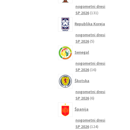
nogometni dresi
131
SP 2026
131
izdelkov
Republika Koreja
nogometni dresi
5
SP 2026
5
izdelkov
Senegal
nogometni dresi
16
SP 2026
16
izdelkov
Škotska
nogometni dresi
6
SP 2026
6
izdelkov
Španija
nogometni dresi
124
SP 2026
124