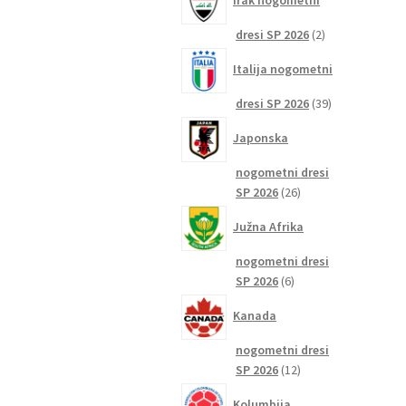
Irak nogometni
2
dresi SP 2026
2
izdelka
Italija nogometni
39
dresi SP 2026
39
izdelkov
Japonska
nogometni dresi
26
SP 2026
26
izdelkov
Južna Afrika
nogometni dresi
6
SP 2026
6
izdelkov
Kanada
nogometni dresi
12
SP 2026
12
izdelkov
Kolumbija