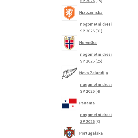
75
SP 2026
75
izdelkov
Nizozemska
nogometni dresi
31
SP 2026
31
izdelkov
Norveška
nogometni dresi
25
SP 2026
25
izdelkov
Nova Zelandija
nogometni dresi
4
SP 2026
4
izdelki
Panama
nogometni dresi
3
SP 2026
3
izdelki
Portugalska