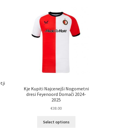
tji
Kje Kupiti Najcenejši Nogometni
dresi Feyenoord Domači 2024-
2025
€
38.00
elek
Ta
a
Select options
izdelek
č