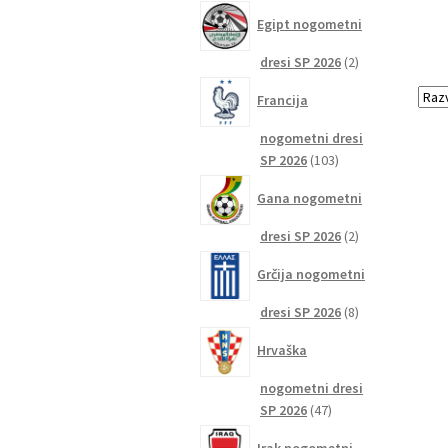
izdelkov
Egipt nogometni
2
dresi SP 2026
2
izdelka
Francija
nogometni dresi
103
SP 2026
103
izdelki
Gana nogometni
2
dresi SP 2026
2
izdelka
Grčija nogometni
8
dresi SP 2026
8
izdelkov
Hrvaška
nogometni dresi
47
SP 2026
47
izdelkov