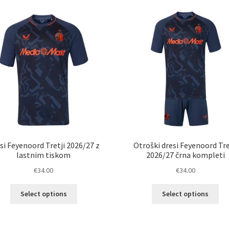
latest
si Feyenoord Tretji 2026/27 z
Otroški dresi Feyenoord Tre
lastnim tiskom
2026/27 črna kompleti
€
34.00
€
34.00
Ta
Ta
Select options
Select options
izdelek
izd
ima
im
več
ve