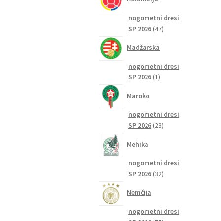
nogometni dresi
47
SP 2026
47
izdelkov
Madžarska
nogometni dresi
1
SP 2026
1
izdelek
Maroko
nogometni dresi
23
SP 2026
23
izdelkov
Mehika
nogometni dresi
32
SP 2026
32
izdelkov
Nemčija
nogometni dresi