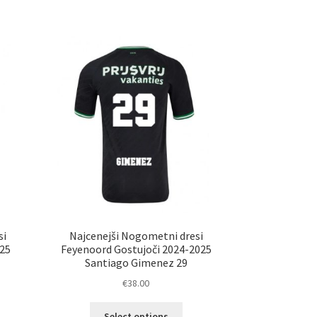
ima
ičic.
več
nosti
različic.
ko
Možnosti
erete
lahko
izberete
ani
na
elka
strani
izdelka
si
Najcenejši Nogometni dresi
25
Feyenoord Gostujoči 2024-2025
Santiago Gimenez 29
€
38.00
Ta
Select options