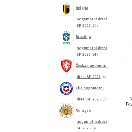
izdelkov
Belgija
nogometni dresi
75
SP 2026
75
izdelkov
Brazilija
nogometni dresi
91
SP 2026
91
izdelkov
Češka nogometni
4
dresi SP 2026
4
izdelki
Čile nogometni
N
5
dresi SP 2026
5
Fe
izdelkov
Curaçao
nogometni dresi
6
SP 2026
6