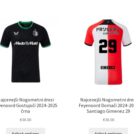
različic.
razl
Možnosti
Mož
lahko
lah
izberete
izb
na
na
strani
str
izdelka
izd
ajcenejši Nogometni dresi
Najcenejši Nogometni dre
yenoord Gostujoči 2024-2025
Feyenoord Domači 2024-20
črna
Santiago Gimenez 29
€
38.00
€
38.00
Ta
Ta
Select options
Select options