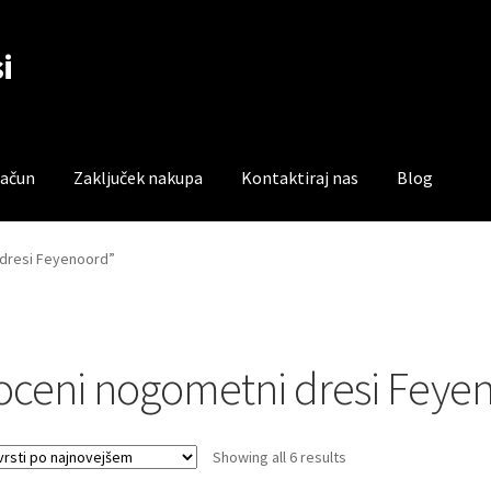
i
račun
Zaključek nakupa
Kontaktiraj nas
Blog
čun
Trgovina
Zaključek nakupa
 dresi Feyenoord”
oceni nogometni dresi Feye
Sorted
Showing all 6 results
by