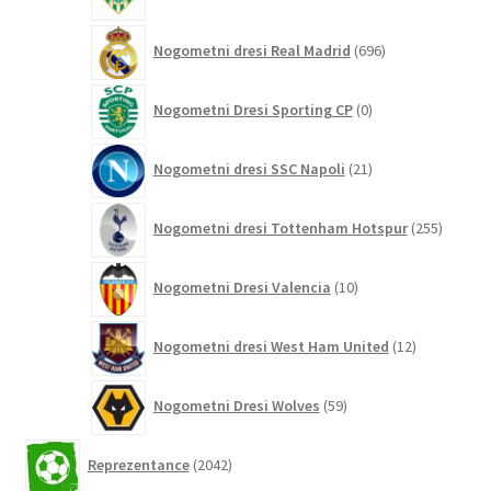
izdelkov
696
Nogometni dresi Real Madrid
696
izdelkov
0
Nogometni Dresi Sporting CP
0
izdelkov
21
Nogometni dresi SSC Napoli
21
izdelkov
255
Nogometni dresi Tottenham Hotspur
255
izdelko
10
Nogometni Dresi Valencia
10
izdelkov
12
Nogometni dresi West Ham United
12
izdelkov
59
Nogometni Dresi Wolves
59
izdelkov
2042
Reprezentance
2042
izdelkov