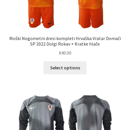
Moški Nogometni dresi kompleti Hrvaška Vratar Domači
SP 2022 Dolgi Rokav + Kratke hlače
€
40.00
Ta
Select options
izdelek
ima
več
različic.
Možnosti
lahko
izberete
na
strani