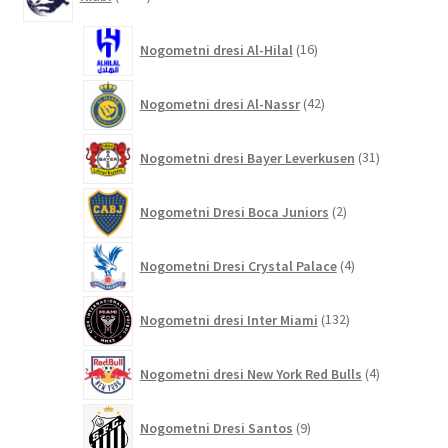
izdelkov
16
Nogometni dresi Al-Hilal
16
izdelkov
42
Nogometni dresi Al-Nassr
42
izdelkov
31
Nogometni dresi Bayer Leverkusen
31
izdelkov
2
Nogometni Dresi Boca Juniors
2
izdelka
4
Nogometni Dresi Crystal Palace
4
izdelki
132
Nogometni dresi Inter Miami
132
izdelkov
4
Nogometni dresi New York Red Bulls
4
izdelki
9
Nogometni Dresi Santos
9
izdelkov