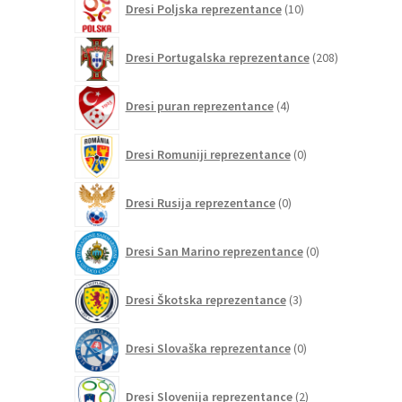
Dresi Poljska reprezentance
10
izdelkov
208
Dresi Portugalska reprezentance
208
izdelkov
4
Dresi puran reprezentance
4
izdelki
0
Dresi Romuniji reprezentance
0
izdelkov
0
Dresi Rusija reprezentance
0
izdelkov
0
Dresi San Marino reprezentance
0
izdelkov
3
Dresi Škotska reprezentance
3
izdelki
0
Dresi Slovaška reprezentance
0
izdelkov
2
Dresi Slovenija reprezentance
2