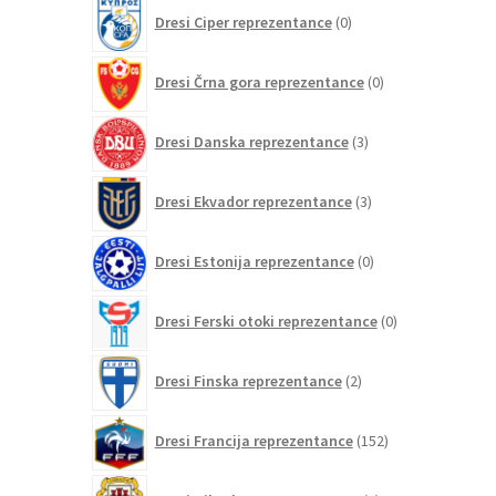
0
Dresi Ciper reprezentance
0
izdelkov
0
Dresi Črna gora reprezentance
0
izdelkov
3
Dresi Danska reprezentance
3
izdelki
3
Dresi Ekvador reprezentance
3
izdelki
0
Dresi Estonija reprezentance
0
izdelkov
0
Dresi Ferski otoki reprezentance
0
izdelkov
2
Dresi Finska reprezentance
2
izdelka
152
Dresi Francija reprezentance
152
izdelkov
0