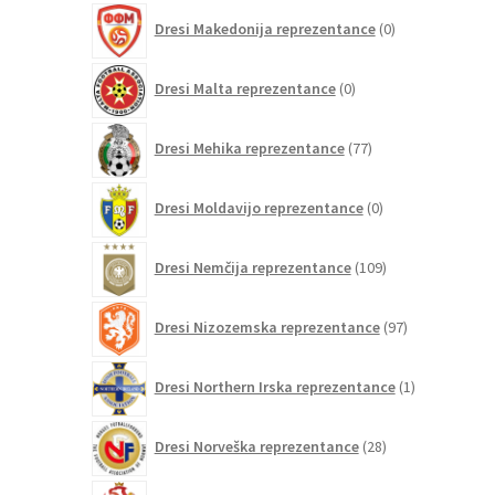
0
Dresi Makedonija reprezentance
0
izdelkov
0
Dresi Malta reprezentance
0
izdelkov
77
Dresi Mehika reprezentance
77
izdelkov
0
Dresi Moldavijo reprezentance
0
izdelkov
109
Dresi Nemčija reprezentance
109
izdelkov
97
Dresi Nizozemska reprezentance
97
izdelkov
1
Dresi Northern Irska reprezentance
1
izdelek
28
Dresi Norveška reprezentance
28
izdelkov
10