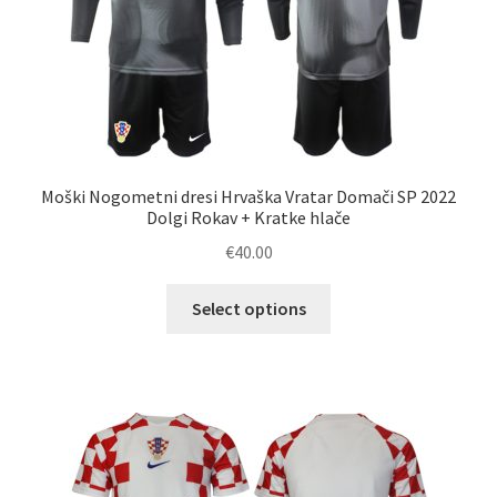
izdelka
Moški Nogometni dresi Hrvaška Vratar Domači SP 2022
Dolgi Rokav + Kratke hlače
€
40.00
Ta
Select options
izdelek
ima
več
različic.
Možnosti
lahko
izberete