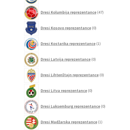
47
Dresi Kolumbija reprezentance
47
izdelkov
0
Dresi Kosovo reprezentance
0
izdelkov
1
Dresi Kostarika reprezentance
1
izdelek
0
Dresi Latvija reprezentance
0
izdelkov
0
Dresi Lihtenštajn reprezentance
0
izdelkov
0
Dresi Litva reprezentance
0
izdelkov
0
Dresi Luksemburg reprezentance
0
izdelkov
1
Dresi Madžarska reprezentance
1
izdelek