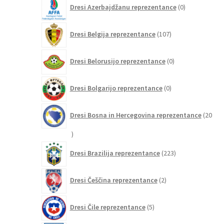
0
Dresi Azerbajdžanu reprezentance
0
izdelkov
107
Dresi Belgija reprezentance
107
izdelkov
0
Dresi Belorusijo reprezentance
0
izdelkov
0
Dresi Bolgarijo reprezentance
0
izdelkov
Dresi Bosna in Hercegovina reprezentance
20
20
izdelkov
223
Dresi Brazilija reprezentance
223
izdelkov
2
Dresi Češčina reprezentance
2
izdelka
5
Dresi Čile reprezentance
5
izdelkov