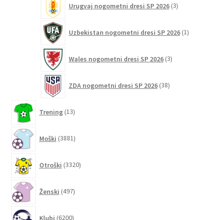
Urugvaj nogometni dresi SP 2026
3
izdelki
1
Uzbekistan nogometni dresi SP 2026
1
izdelek
3
Wales nogometni dresi SP 2026
3
izdelki
38
ZDA nogometni dresi SP 2026
38
izdelkov
13
Trening
13
izdelkov
3881
Moški
3881
izdelkov
3320
Otroški
3320
izdelkov
497
Ženski
497
izdelkov
6200
Klubi
6200