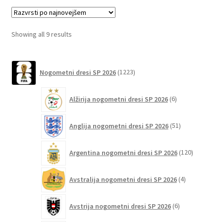
različic.
Možnosti
lahko
Sorted
Showing all 9 results
izberete
by
na
latest
1223
strani
Nogometni dresi SP 2026
1223
izdelkov
izdelka
6
Alžirija nogometni dresi SP 2026
6
izdelkov
51
Anglija nogometni dresi SP 2026
51
izdelkov
120
Argentina nogometni dresi SP 2026
120
izdelkov
4
Avstralija nogometni dresi SP 2026
4
izdelki
6
Avstrija nogometni dresi SP 2026
6
izdelkov