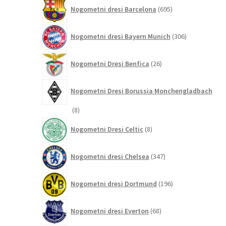
695
Nogometni dresi Barcelona
695
izdelkov
306
Nogometni dresi Bayern Munich
306
izdelkov
26
Nogometni Dresi Benfica
26
izdelkov
Nogometni Dresi Borussia Monchengladbach
8
8
izdelkov
8
Nogometni Dresi Celtic
8
izdelkov
347
Nogometni dresi Chelsea
347
izdelkov
196
Nogometni dresi Dortmund
196
izdelkov
68
Nogometni dresi Everton
68
izdelkov