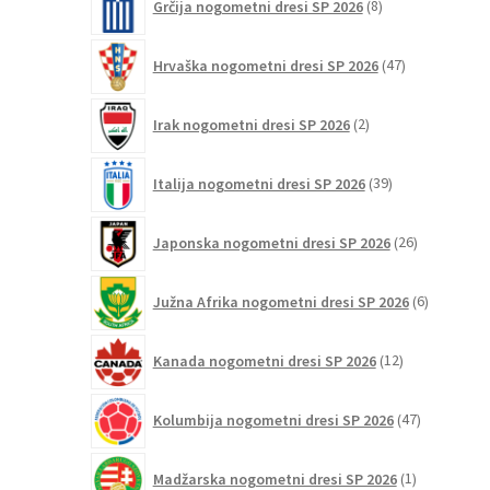
Grčija nogometni dresi SP 2026
8
izdelkov
47
Hrvaška nogometni dresi SP 2026
47
izdelkov
2
Irak nogometni dresi SP 2026
2
izdelka
39
Italija nogometni dresi SP 2026
39
izdelkov
26
Japonska nogometni dresi SP 2026
26
izdelkov
6
Južna Afrika nogometni dresi SP 2026
6
izdelkov
12
Kanada nogometni dresi SP 2026
12
izdelkov
47
Kolumbija nogometni dresi SP 2026
47
izdelkov
1
Madžarska nogometni dresi SP 2026
1
izdelek