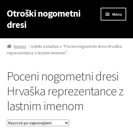
Otroški nogometni
Skip
Skip
Menu
to
to
dresi
navigation
content
Domov
Domov
Izdelki označeni z “Poceni nogometni dresi Hrvaška
reprezentance z lastnim imenom”
Blog
Kontaktiraj nas
Poceni nogometni dresi
Košarica
Hrvaška reprezentance z
lastnim imenom
Moj račun
Trgovina
Zaključek nakupa