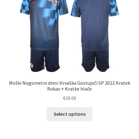
lahko
izberete
na
strani
izdelka
Moški Nogometni dresi Hrvaška Gostujoči SP 2022 Kratek
Rokav + Kratke hlače
€
39.00
Ta
Select options
izdelek
ima
več