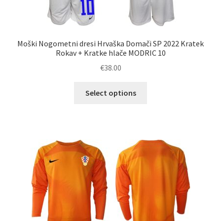
Moški Nogometni dresi Hrvaška Domači SP 2022 Kratek
Rokav + Kratke hlače MODRIC 10
€
38.00
Ta
Select options
izdelek
ima
več
različic.
Možnosti
lahko
izberete
na
strani
izdelka