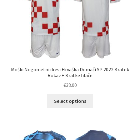
na
strani
izdelka
Moški Nogometni dresi Hrvaška Domači SP 2022 Kratek
Rokav + Kratke hlače
€
38.00
Ta
Select options
izdelek
ima
več
različic.
Možnosti