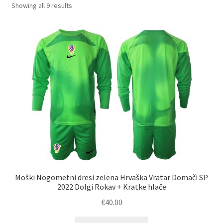
Sorted
Showing all 9 results
by
latest
Moški Nogometni dresi zelena Hrvaška Vratar Domači SP
2022 Dolgi Rokav + Kratke hlače
€
40.00
Ta