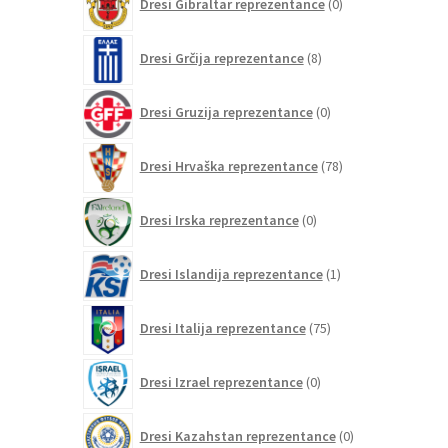
Dresi Gibraltar reprezentance
0
izdelkov
8
Dresi Grčija reprezentance
8
izdelkov
0
Dresi Gruzija reprezentance
0
izdelkov
78
Dresi Hrvaška reprezentance
78
izdelkov
0
Dresi Irska reprezentance
0
izdelkov
1
Dresi Islandija reprezentance
1
izdelek
75
Dresi Italija reprezentance
75
izdelkov
0
Dresi Izrael reprezentance
0
izdelkov
0
Dresi Kazahstan reprezentance
0
izdelkov