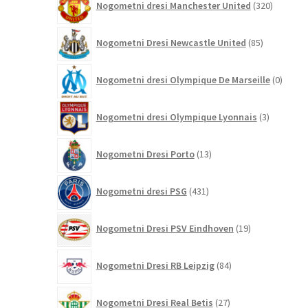
Nogometni dresi Manchester United
320
izdelkov
85
Nogometni Dresi Newcastle United
85
izdelkov
0
Nogometni dresi Olympique De Marseille
0
izdelk
3
Nogometni dresi Olympique Lyonnais
3
izdelki
13
Nogometni Dresi Porto
13
izdelkov
431
Nogometni dresi PSG
431
izdelkov
19
Nogometni Dresi PSV Eindhoven
19
izdelkov
84
Nogometni Dresi RB Leipzig
84
izdelkov
27
Nogometni Dresi Real Betis
27