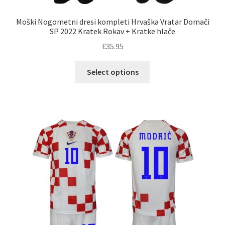
Moški Nogometni dresi kompleti Hrvaška Vratar Domači
SP 2022 Kratek Rokav + Kratke hlače
€
35.95
Ta
Select options
izdelek
ima
več
različic.
Možnosti
lahko
izberete
na
strani
izdelka