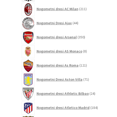
211
Nogometni dresi AC Milan
211
izdelkov
44
Nogometni Dresi Ajax
44
izdelkov
350
Nogometni dresi Arsenal
350
izdelkov
8
Nogometni dresi AS Monaco
8
izdelkov
121
Nogometni dresi As Roma
121
izdelkov
71
Nogometni Dresi Aston Villa
71
izdelkov
24
Nogometni dresi Athletic Bilbao
24
izdelkov
184
Nogometni dresi Atletico Madrid
184
izdelkov