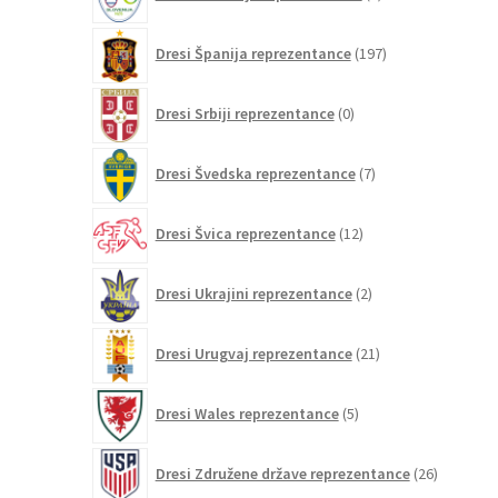
izdelka
197
Dresi Španija reprezentance
197
izdelkov
0
Dresi Srbiji reprezentance
0
izdelkov
7
Dresi Švedska reprezentance
7
izdelkov
12
Dresi Švica reprezentance
12
izdelkov
2
Dresi Ukrajini reprezentance
2
izdelka
21
Dresi Urugvaj reprezentance
21
izdelkov
5
Dresi Wales reprezentance
5
izdelkov
26
Dresi Združene države reprezentance
26
izdelkov