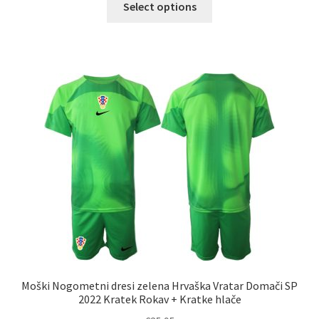
Select options
izdelek
ima
več
različic.
Možnosti
lahko
izberete
na
strani
izdelka
Moški Nogometni dresi zelena Hrvaška Vratar Domači SP
2022 Kratek Rokav + Kratke hlače