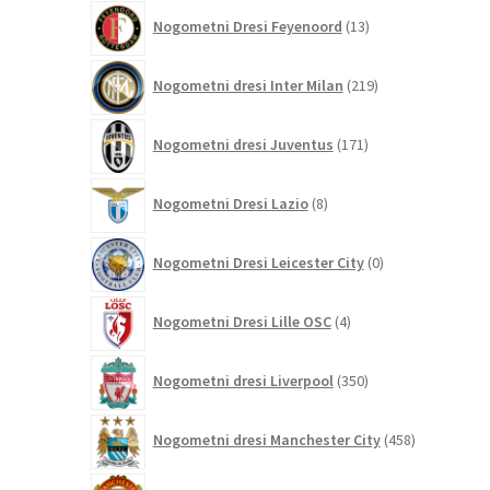
13
Nogometni Dresi Feyenoord
13
izdelkov
219
Nogometni dresi Inter Milan
219
izdelkov
171
Nogometni dresi Juventus
171
izdelkov
8
Nogometni Dresi Lazio
8
izdelkov
0
Nogometni Dresi Leicester City
0
izdelkov
4
Nogometni Dresi Lille OSC
4
izdelki
350
Nogometni dresi Liverpool
350
izdelkov
458
Nogometni dresi Manchester City
458
izdelkov
320