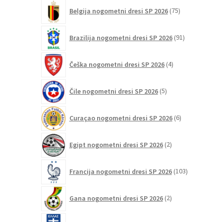
75
Belgija nogometni dresi SP 2026
75
izdelkov
91
Brazilija nogometni dresi SP 2026
91
izdelkov
4
Češka nogometni dresi SP 2026
4
izdelki
5
Čile nogometni dresi SP 2026
5
izdelkov
6
Curaçao nogometni dresi SP 2026
6
izdelkov
2
Egipt nogometni dresi SP 2026
2
izdelka
103
Francija nogometni dresi SP 2026
103
izdelki
2
Gana nogometni dresi SP 2026
2
izdelka
8