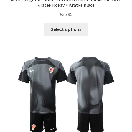
Kratek Rokav + Kratke hlače
€
35.95
Ta
Select options
izdelek
ima
več
različic.
Možnosti
lahko
izberete
na
strani
izdelka