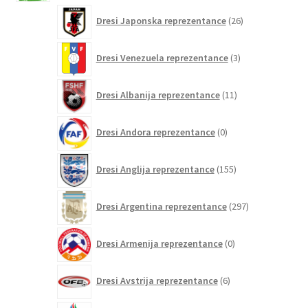
26
Dresi Japonska reprezentance
26
izdelkov
3
Dresi Venezuela reprezentance
3
izdelki
11
Dresi Albanija reprezentance
11
izdelkov
0
Dresi Andora reprezentance
0
izdelkov
155
Dresi Anglija reprezentance
155
izdelkov
297
Dresi Argentina reprezentance
297
izdelkov
0
Dresi Armenija reprezentance
0
izdelkov
6
Dresi Avstrija reprezentance
6
izdelkov