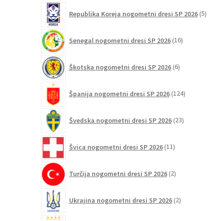
5
Republika Koreja nogometni dresi SP 2026
5
izdel
16
Senegal nogometni dresi SP 2026
16
izdelkov
6
Škotska nogometni dresi SP 2026
6
izdelkov
124
Španija nogometni dresi SP 2026
124
izdelkov
23
Švedska nogometni dresi SP 2026
23
izdelkov
11
Švica nogometni dresi SP 2026
11
izdelkov
2
Turčija nogometni dresi SP 2026
2
izdelka
2
Ukrajina nogometni dresi SP 2026
2
izdelka
3