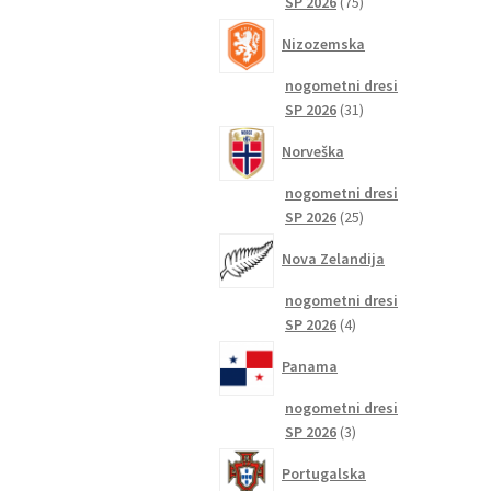
75
SP 2026
75
izdelkov
Nizozemska
nogometni dresi
31
SP 2026
31
izdelkov
Norveška
nogometni dresi
25
SP 2026
25
izdelkov
Nova Zelandija
nogometni dresi
4
SP 2026
4
izdelki
Panama
nogometni dresi
3
SP 2026
3
izdelki
Portugalska