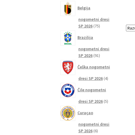
izdelkov
Belgija
nogometni dresi
75
SP 2026
75
izdelkov
Brazilija
nogometni dresi
91
SP 2026
91
izdelkov
Češka nogometni
4
dresi SP 2026
4
izdelki
Čile nogometni
5
dresi SP 2026
5
izdelkov
Curaçao
nogometni dresi
6
SP 2026
6