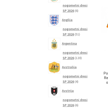
nogometni dresi
6
SP 2026
6
izdelkov
Anglija
nogometni dresi
51
SP 2026
51
izdelkov
Argentina
nogometni dresi
120
SP 2026
120
izdelkov
Avstralija
Po
nogometni dresi
Re
4
SP 2026
4
o
izdelki
Avstrija
nogometni dresi
6
SP 2026
6