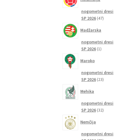
nogometni dresi
47
SP 2026
47
izdelkov
Madžarska
nogometni dresi
1
SP 2026
1
izdelek
Maroko
nogometni dresi
23
SP 2026
23
izdelkov
Mehika
nogometni dresi
32
SP 2026
32
izdelkov
Nemčija
nogometni dresi