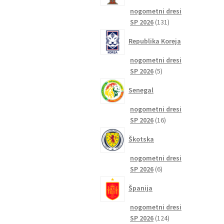
nogometni dresi
131
SP 2026
131
izdelkov
Republika Koreja
nogometni dresi
5
SP 2026
5
izdelkov
Senegal
nogometni dresi
16
SP 2026
16
izdelkov
Škotska
nogometni dresi
6
SP 2026
6
izdelkov
Španija
nogometni dresi
124
SP 2026
124