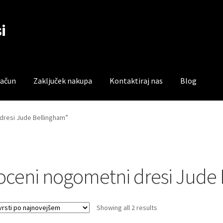
i
račun
Zaključek nakupa
Kontaktiraj nas
Blog
čun
Trgovina
Zaključek nakupa
 dresi Jude Bellingham”
oceni nogometni dresi Jude
Sorted
Showing all 2 results
by