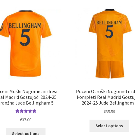
latest
ceni Moški Nogometni dresi
Poceni Otroški Nogometni d
al Madrid Gostujoči 2024-25
kompleti Real Madrid Gostu
ranžna Jude Bellingham 5
2024-25 Jude Bellingham 
€
35.59
Ocenjeno
€
37.00
Ta
5.00
od 5
Select options
izd
Ta
Select options