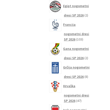
izdelkov
Egipt nogometni
2
dresi SP 2026
2
izdelka
Francija
nogometni dresi
103
SP 2026
103
izdelki
Gana nogometni
2
dresi SP 2026
2
izdelka
Grčija nogometni
8
dresi SP 2026
8
izdelkov
Hrvaška
nogometni dresi
47
SP 2026
47
izdelkov