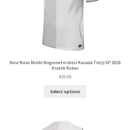
izdelka
Novi Novo Moški Nogometni dresi Kanada Tretji SP 2026
Kratek Rokav
€
35.00
Ta
Select options
izdelek
ima
več
različic.
Možnosti