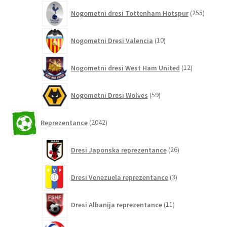
255
Nogometni dresi Tottenham Hotspur
255
izdelko
10
Nogometni Dresi Valencia
10
izdelkov
12
Nogometni dresi West Ham United
12
izdelkov
59
Nogometni Dresi Wolves
59
izdelkov
2042
Reprezentance
2042
izdelkov
26
Dresi Japonska reprezentance
26
izdelkov
3
Dresi Venezuela reprezentance
3
izdelki
11
Dresi Albanija reprezentance
11
izdelkov
0