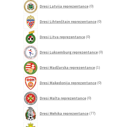
0
Dresi Latvija reprezentance
0
izdelkov
0
Dresi Lihtenštajn reprezentance
0
izdelkov
0
Dresi Litva reprezentance
0
izdelkov
0
Dresi Luksemburg reprezentance
0
izdelkov
1
Dresi Madžarska reprezentance
1
izdelek
0
Dresi Makedonija reprezentance
0
izdelkov
0
Dresi Malta reprezentance
0
izdelkov
77
Dresi Mehika reprezentance
77
izdelkov
0