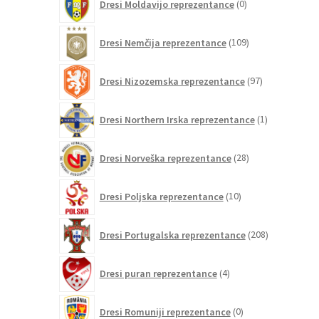
Dresi Moldavijo reprezentance
0
izdelkov
109
Dresi Nemčija reprezentance
109
izdelkov
97
Dresi Nizozemska reprezentance
97
izdelkov
1
Dresi Northern Irska reprezentance
1
izdelek
28
Dresi Norveška reprezentance
28
izdelkov
10
Dresi Poljska reprezentance
10
izdelkov
208
Dresi Portugalska reprezentance
208
izdelkov
4
Dresi puran reprezentance
4
izdelki
0
Dresi Romuniji reprezentance
0
izdelkov