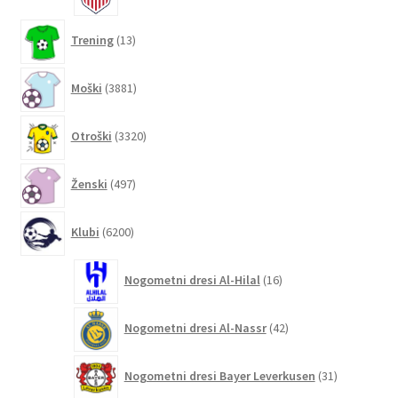
13
Trening
13
izdelkov
3881
Moški
3881
izdelkov
3320
Otroški
3320
izdelkov
497
Ženski
497
izdelkov
6200
Klubi
6200
izdelkov
16
Nogometni dresi Al-Hilal
16
izdelkov
42
Nogometni dresi Al-Nassr
42
izdelkov
31
Nogometni dresi Bayer Leverkusen
31
izdelkov