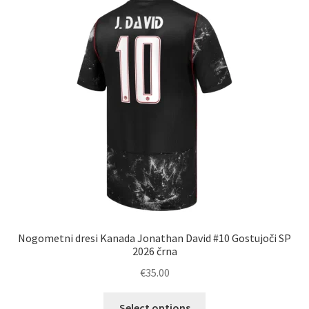
Nogometni dresi Kanada Jonathan David #10 Gostujoči SP
2026 črna
€
35.00
Ta
Select options