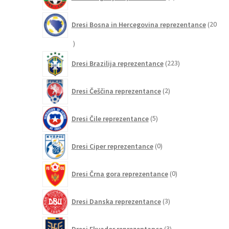
izdelkov
Dresi Bosna in Hercegovina reprezentance
20
20
izdelkov
223
Dresi Brazilija reprezentance
223
izdelkov
2
Dresi Češčina reprezentance
2
izdelka
5
Dresi Čile reprezentance
5
izdelkov
0
Dresi Ciper reprezentance
0
izdelkov
0
Dresi Črna gora reprezentance
0
izdelkov
3
Dresi Danska reprezentance
3
izdelki
3
Dresi Ekvador reprezentance
3