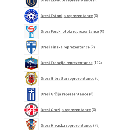
izdelki
0
Dresi Estonija reprezentance
0
izdelkov
0
Dresi Ferski otoki reprezentance
0
izdelkov
2
Dresi Finska reprezentance
2
izdelka
152
Dresi Francija reprezentance
152
izdelkov
0
Dresi Gibraltar reprezentance
0
izdelkov
8
Dresi Grčija reprezentance
8
izdelkov
0
Dresi Gruzija reprezentance
0
izdelkov
78
Dresi Hrvaška reprezentance
78
izdelkov