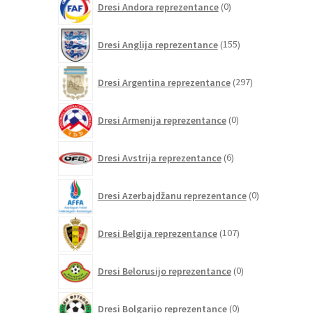
Dresi Andora reprezentance
0
izdelkov
155
Dresi Anglija reprezentance
155
izdelkov
297
Dresi Argentina reprezentance
297
izdelkov
0
Dresi Armenija reprezentance
0
izdelkov
6
Dresi Avstrija reprezentance
6
izdelkov
0
Dresi Azerbajdžanu reprezentance
0
izdelkov
107
Dresi Belgija reprezentance
107
izdelkov
0
Dresi Belorusijo reprezentance
0
izdelkov
0
Dresi Bolgarijo reprezentance
0