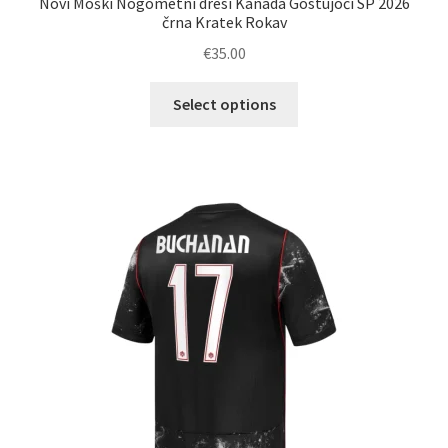
Novi Moški Nogometni dresi Kanada Gostujoči SP 2026
črna Kratek Rokav
€
35.00
Ta
Select options
izdelek
ima
več
različic.
Možnosti
lahko
izberete
na
strani
izdelka