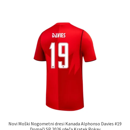
ima
več
različic.
Možnosti
lahko
izberete
na
strani
izdelka
Novi Moški Nogometni dresi Kanada Alphonso Davies #19
Domači SP 2026 rdeča Kratek Rokav