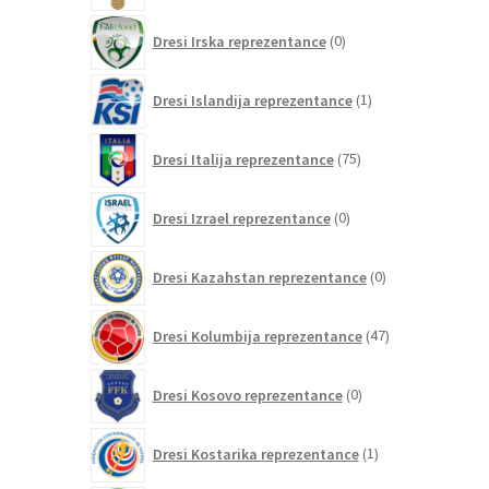
0
Dresi Irska reprezentance
0
izdelkov
1
Dresi Islandija reprezentance
1
izdelek
75
Dresi Italija reprezentance
75
izdelkov
0
Dresi Izrael reprezentance
0
izdelkov
0
Dresi Kazahstan reprezentance
0
izdelkov
47
Dresi Kolumbija reprezentance
47
izdelkov
0
Dresi Kosovo reprezentance
0
izdelkov
1
Dresi Kostarika reprezentance
1
izdelek