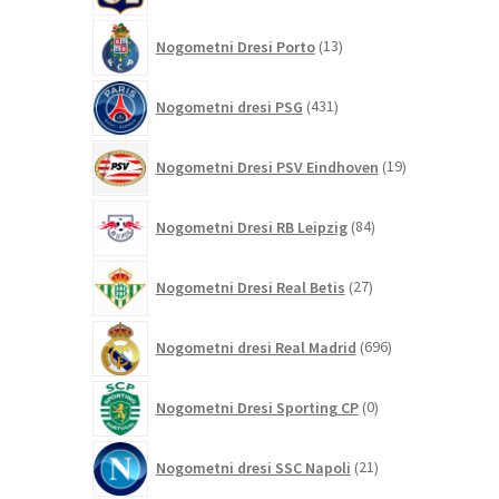
13
Nogometni Dresi Porto
13
izdelkov
431
Nogometni dresi PSG
431
izdelkov
19
Nogometni Dresi PSV Eindhoven
19
izdelkov
84
Nogometni Dresi RB Leipzig
84
izdelkov
27
Nogometni Dresi Real Betis
27
izdelkov
696
Nogometni dresi Real Madrid
696
izdelkov
0
Nogometni Dresi Sporting CP
0
izdelkov
21
Nogometni dresi SSC Napoli
21
izdelkov