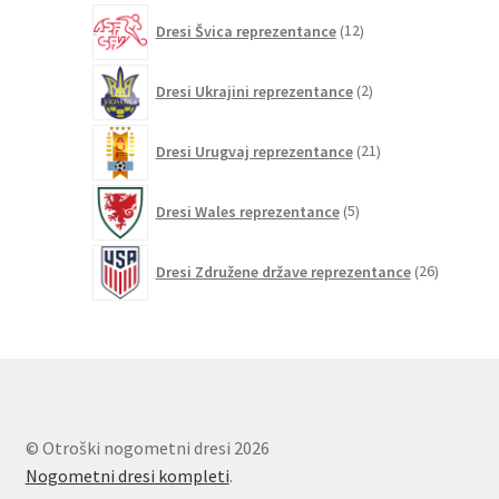
12
Dresi Švica reprezentance
12
izdelkov
2
Dresi Ukrajini reprezentance
2
izdelka
21
Dresi Urugvaj reprezentance
21
izdelkov
5
Dresi Wales reprezentance
5
izdelkov
26
Dresi Združene države reprezentance
26
izdelkov
© Otroški nogometni dresi 2026
Nogometni dresi kompleti
.