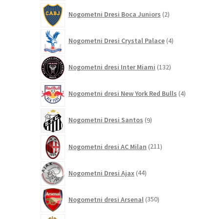
2
Nogometni Dresi Boca Juniors
2
izdelka
4
Nogometni Dresi Crystal Palace
4
izdelki
132
Nogometni dresi Inter Miami
132
izdelkov
4
Nogometni dresi New York Red Bulls
4
izdelki
9
Nogometni Dresi Santos
9
izdelkov
211
Nogometni dresi AC Milan
211
izdelkov
44
Nogometni Dresi Ajax
44
izdelkov
350
Nogometni dresi Arsenal
350
izdelkov