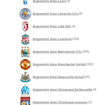
Nogometni Dresi Lazio
8
izdelkov
0
Nogometni Dresi Leicester City
0
izdelkov
4
Nogometni Dresi Lille OSC
4
izdelki
350
Nogometni dresi Liverpool
350
izdelkov
458
Nogometni dresi Manchester City
458
izdelkov
320
Nogometni dresi Manchester United
320
izdelkov
85
Nogometni Dresi Newcastle United
85
izdelkov
0
Nogometni dresi Olympique De Marseille
0
izdelk
3
Nogometni dresi Olympique Lyonnais
3
izdelki