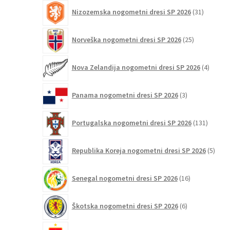
31
Nizozemska nogometni dresi SP 2026
31
izdelkov
25
Norveška nogometni dresi SP 2026
25
izdelkov
4
Nova Zelandija nogometni dresi SP 2026
4
izdelki
3
Panama nogometni dresi SP 2026
3
izdelki
131
Portugalska nogometni dresi SP 2026
131
izdelko
5
Republika Koreja nogometni dresi SP 2026
5
izdel
16
Senegal nogometni dresi SP 2026
16
izdelkov
6
Škotska nogometni dresi SP 2026
6
izdelkov
124