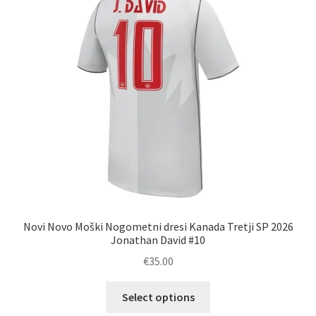
lahko
izberete
na
strani
izdelka
Novi Novo Moški Nogometni dresi Kanada Tretji SP 2026
Jonathan David #10
€
35.00
Ta
Select options
izdelek