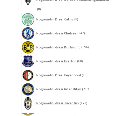
8
8
izdelkov
8
Nogometni Dresi Celtic
8
izdelkov
347
Nogometni dresi Chelsea
347
izdelkov
196
Nogometni dresi Dortmund
196
izdelkov
68
Nogometni dresi Everton
68
izdelkov
13
Nogometni Dresi Feyenoord
13
izdelkov
219
Nogometni dresi Inter Milan
219
izdelkov
171
Nogometni dresi Juventus
171
izdelkov
8