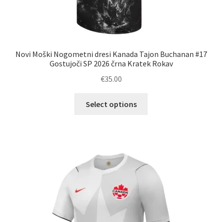
Novi Moški Nogometni dresi Kanada Tajon Buchanan #17
Gostujoči SP 2026 črna Kratek Rokav
€
35.00
Ta
Select options
izdelek
ima
več
različic.
Možnosti
lahko
izberete
na
strani