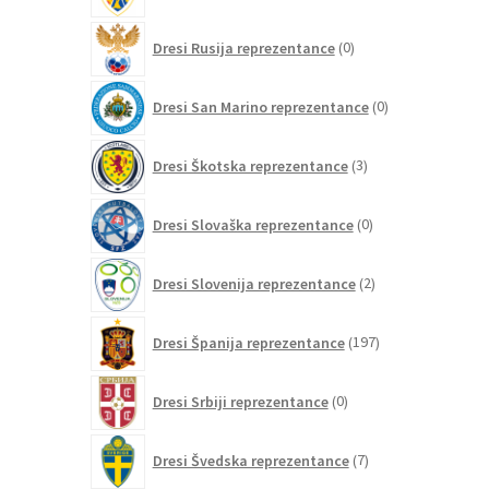
0
Dresi Rusija reprezentance
0
izdelkov
0
Dresi San Marino reprezentance
0
izdelkov
3
Dresi Škotska reprezentance
3
izdelki
0
Dresi Slovaška reprezentance
0
izdelkov
2
Dresi Slovenija reprezentance
2
izdelka
197
Dresi Španija reprezentance
197
izdelkov
0
Dresi Srbiji reprezentance
0
izdelkov
7
Dresi Švedska reprezentance
7
izdelkov