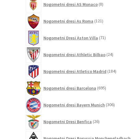
8
Nogometni dresi AS Monaco
8
izdelkov
121
Nogometni dresi As Roma
121
izdelkov
71
Nogometni Dresi Aston Villa
71
izdelkov
24
Nogometni dresi Athletic Bilbao
24
izdelkov
184
Nogometni dresi Atletico Madrid
184
izdelkov
695
Nogometni dresi Barcelona
695
izdelkov
306
Nogometni dresi Bayern Munich
306
izdelkov
26
Nogometni Dresi Benfica
26
izdelkov
Nogometni Dresi Borussia Monchengladbach