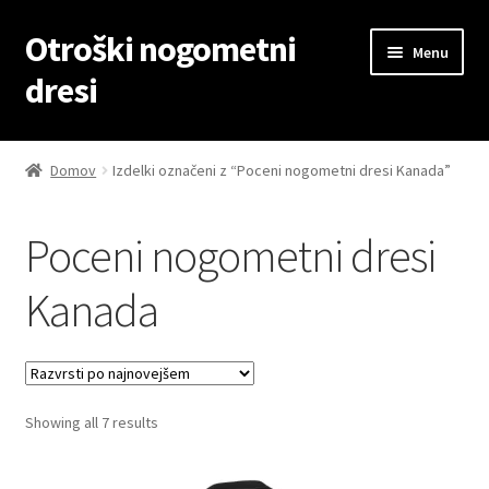
Otroški nogometni
Skip
Skip
Menu
to
to
dresi
navigation
content
Domov
Domov
Izdelki označeni z “Poceni nogometni dresi Kanada”
Blog
Poceni nogometni dresi
Kontaktiraj nas
Kanada
Košarica
Moj račun
Sorted
Showing all 7 results
Trgovina
by
latest
Zaključek nakupa