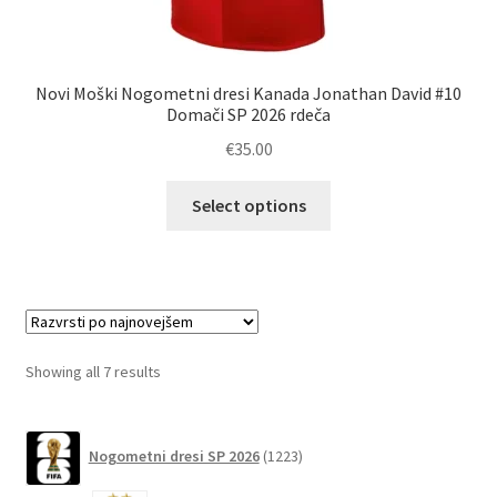
Novi Moški Nogometni dresi Kanada Jonathan David #10
Domači SP 2026 rdeča
€
35.00
Ta
Select options
izdelek
ima
več
različic.
Možnosti
lahko
Sorted
Showing all 7 results
izberete
by
na
latest
1223
strani
Nogometni dresi SP 2026
1223
izdelkov
izdelka