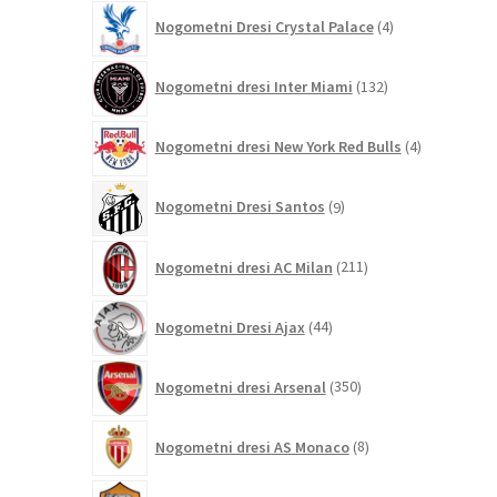
4
Nogometni Dresi Crystal Palace
4
izdelki
132
Nogometni dresi Inter Miami
132
izdelkov
4
Nogometni dresi New York Red Bulls
4
izdelki
9
Nogometni Dresi Santos
9
izdelkov
211
Nogometni dresi AC Milan
211
izdelkov
44
Nogometni Dresi Ajax
44
izdelkov
350
Nogometni dresi Arsenal
350
izdelkov
8
Nogometni dresi AS Monaco
8
izdelkov
121