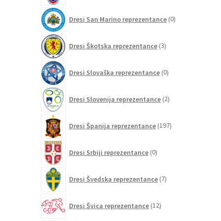
0
Dresi San Marino reprezentance
0
izdelkov
3
Dresi Škotska reprezentance
3
izdelki
0
Dresi Slovaška reprezentance
0
izdelkov
2
Dresi Slovenija reprezentance
2
izdelka
197
Dresi Španija reprezentance
197
izdelkov
0
Dresi Srbiji reprezentance
0
izdelkov
7
Dresi Švedska reprezentance
7
izdelkov
12
Dresi Švica reprezentance
12
izdelkov