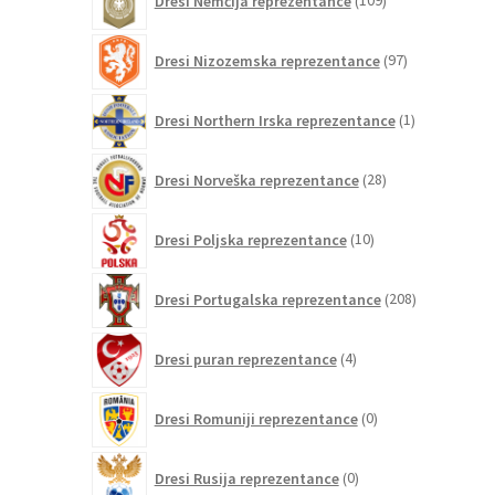
Dresi Nemčija reprezentance
109
izdelkov
97
Dresi Nizozemska reprezentance
97
izdelkov
1
Dresi Northern Irska reprezentance
1
izdelek
28
Dresi Norveška reprezentance
28
izdelkov
10
Dresi Poljska reprezentance
10
izdelkov
208
Dresi Portugalska reprezentance
208
izdelkov
4
Dresi puran reprezentance
4
izdelki
0
Dresi Romuniji reprezentance
0
izdelkov
0
Dresi Rusija reprezentance
0
izdelkov