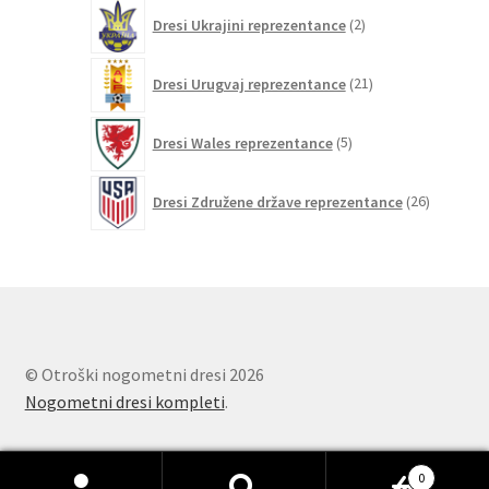
2
Dresi Ukrajini reprezentance
2
izdelka
21
Dresi Urugvaj reprezentance
21
izdelkov
5
Dresi Wales reprezentance
5
izdelkov
26
Dresi Združene države reprezentance
26
izdelkov
© Otroški nogometni dresi 2026
Nogometni dresi kompleti
.
0