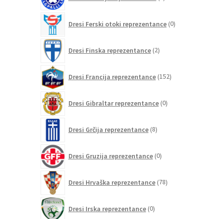
izdelkov
0
Dresi Ferski otoki reprezentance
0
izdelkov
2
Dresi Finska reprezentance
2
izdelka
152
Dresi Francija reprezentance
152
izdelkov
0
Dresi Gibraltar reprezentance
0
izdelkov
8
Dresi Grčija reprezentance
8
izdelkov
0
Dresi Gruzija reprezentance
0
izdelkov
78
Dresi Hrvaška reprezentance
78
izdelkov
0
Dresi Irska reprezentance
0
izdelkov