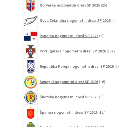
25
Norveška nogometni dresi SP 2026
25
izdelkov
4
Nova Zelandija nogometni dresi SP 2026
4
izdelki
3
Panama nogometni dresi SP 2026
3
izdelki
131
Portugalska nogometni dresi SP 2026
131
izdelko
5
Republika Koreja nogometni dresi SP 2026
5
izdel
16
Senegal nogometni dresi SP 2026
16
izdelkov
6
Škotska nogometni dresi SP 2026
6
izdelkov
124
Španija nogometni dresi SP 2026
124
izdelkov
23