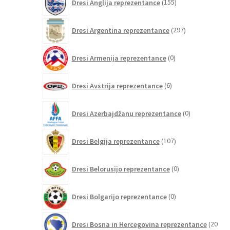
Dresi Anglija reprezentance
155
izdelkov
297
Dresi Argentina reprezentance
297
izdelkov
0
Dresi Armenija reprezentance
0
izdelkov
6
Dresi Avstrija reprezentance
6
izdelkov
0
Dresi Azerbajdžanu reprezentance
0
izdelkov
107
Dresi Belgija reprezentance
107
izdelkov
0
Dresi Belorusijo reprezentance
0
izdelkov
0
Dresi Bolgarijo reprezentance
0
izdelkov
Dresi Bosna in Hercegovina reprezentance
20