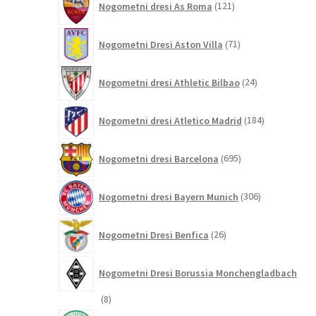
Nogometni dresi As Roma
121
izdelkov
71
Nogometni Dresi Aston Villa
71
izdelkov
24
Nogometni dresi Athletic Bilbao
24
izdelkov
184
Nogometni dresi Atletico Madrid
184
izdelkov
695
Nogometni dresi Barcelona
695
izdelkov
306
Nogometni dresi Bayern Munich
306
izdelkov
26
Nogometni Dresi Benfica
26
izdelkov
Nogometni Dresi Borussia Monchengladbach
8
8
izdelkov