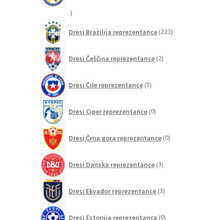
20
izdelkov
223
Dresi Brazilija reprezentance
223
izdelkov
2
Dresi Češčina reprezentance
2
izdelka
5
Dresi Čile reprezentance
5
izdelkov
0
Dresi Ciper reprezentance
0
izdelkov
0
Dresi Črna gora reprezentance
0
izdelkov
3
Dresi Danska reprezentance
3
izdelki
3
Dresi Ekvador reprezentance
3
izdelki
0
Dresi Estonija reprezentance
0