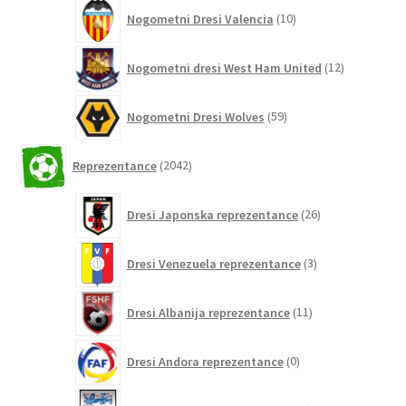
10
Nogometni Dresi Valencia
10
izdelkov
12
Nogometni dresi West Ham United
12
izdelkov
59
Nogometni Dresi Wolves
59
izdelkov
2042
Reprezentance
2042
izdelkov
26
Dresi Japonska reprezentance
26
izdelkov
3
Dresi Venezuela reprezentance
3
izdelki
11
Dresi Albanija reprezentance
11
izdelkov
0
Dresi Andora reprezentance
0
izdelkov
155