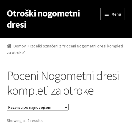
Otroški nogometni
Skip
Skip
Menu
to
to
dresi
navigation
content
Domov
Domov
Izdelki označeni z “Poceni Nogometni dresi kompleti
za otroke”
Blog
Kontaktiraj nas
Poceni Nogometni dresi
Košarica
kompleti za otroke
Moj račun
Trgovina
Sorted
Showing all 2 results
by
Zaključek nakupa