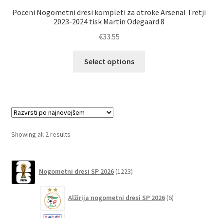
Poceni Nogometni dresi kompleti za otroke Arsenal Tretji
2023-2024 tisk Martin Odegaard 8
€
33.55
Ta
Select options
izdelek
ima
več
različic.
Možnosti
lahko
Sorted
Showing all 2 results
izberete
by
na
latest
1223
strani
Nogometni dresi SP 2026
1223
izdelkov
izdelka
6
Alžirija nogometni dresi SP 2026
6
izdelkov
51