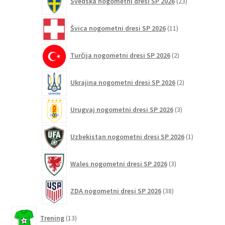
Švedska nogometni dresi SP 2026
23
izdelkov
11
Švica nogometni dresi SP 2026
11
izdelkov
2
Turčija nogometni dresi SP 2026
2
izdelka
2
Ukrajina nogometni dresi SP 2026
2
izdelka
3
Urugvaj nogometni dresi SP 2026
3
izdelki
1
Uzbekistan nogometni dresi SP 2026
1
izdelek
3
Wales nogometni dresi SP 2026
3
izdelki
38
ZDA nogometni dresi SP 2026
38
izdelkov
13
Trening
13
izdelkov