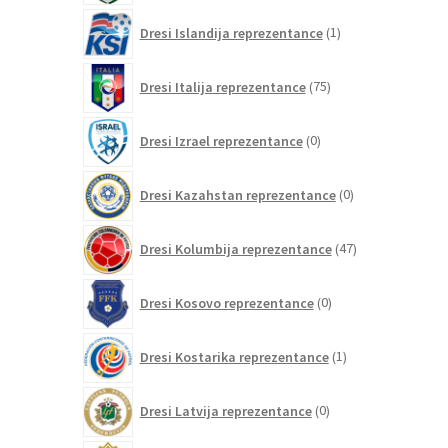
1
Dresi Islandija reprezentance
1
izdelek
75
Dresi Italija reprezentance
75
izdelkov
0
Dresi Izrael reprezentance
0
izdelkov
0
Dresi Kazahstan reprezentance
0
izdelkov
47
Dresi Kolumbija reprezentance
47
izdelkov
0
Dresi Kosovo reprezentance
0
izdelkov
1
Dresi Kostarika reprezentance
1
izdelek
0
Dresi Latvija reprezentance
0
izdelkov