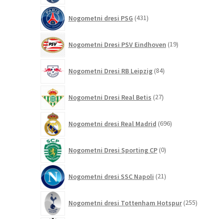
431
Nogometni dresi PSG
431
izdelkov
19
Nogometni Dresi PSV Eindhoven
19
izdelkov
84
Nogometni Dresi RB Leipzig
84
izdelkov
27
Nogometni Dresi Real Betis
27
izdelkov
696
Nogometni dresi Real Madrid
696
izdelkov
0
Nogometni Dresi Sporting CP
0
izdelkov
21
Nogometni dresi SSC Napoli
21
izdelkov
255
Nogometni dresi Tottenham Hotspur
255
izdelko