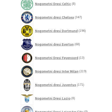
8
Nogometni Dresi Celtic
8
izdelkov
347
Nogometni dresi Chelsea
347
izdelkov
196
Nogometni dresi Dortmund
196
izdelkov
68
Nogometni dresi Everton
68
izdelkov
13
Nogometni Dresi Feyenoord
13
izdelkov
219
Nogometni dresi Inter Milan
219
izdelkov
171
Nogometni dresi Juventus
171
izdelkov
8
Nogometni Dresi Lazio
8
izdelkov
0
Nogometni Dresi Leicester City
0