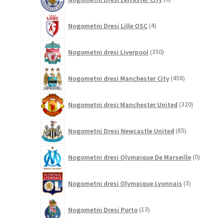
izdelkov
4
Nogometni Dresi Lille OSC
4
izdelki
350
Nogometni dresi Liverpool
350
izdelkov
458
Nogometni dresi Manchester City
458
izdelkov
320
Nogometni dresi Manchester United
320
izdelkov
85
Nogometni Dresi Newcastle United
85
izdelkov
0
Nogometni dresi Olympique De Marseille
0
izdelk
3
Nogometni dresi Olympique Lyonnais
3
izdelki
13
Nogometni Dresi Porto
13
izdelkov