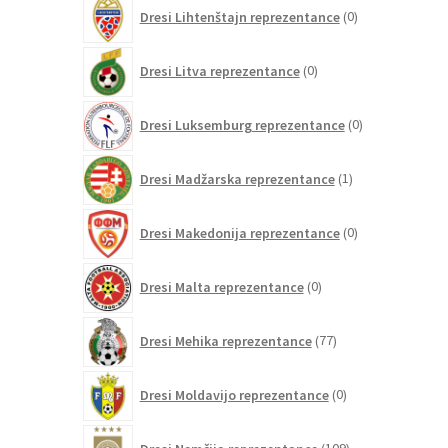
0
Dresi Lihtenštajn reprezentance
0
izdelkov
0
Dresi Litva reprezentance
0
izdelkov
0
Dresi Luksemburg reprezentance
0
izdelkov
1
Dresi Madžarska reprezentance
1
izdelek
0
Dresi Makedonija reprezentance
0
izdelkov
0
Dresi Malta reprezentance
0
izdelkov
77
Dresi Mehika reprezentance
77
izdelkov
0
Dresi Moldavijo reprezentance
0
izdelkov
109