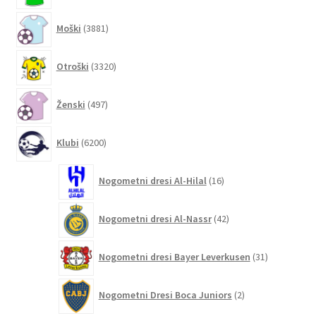
3881
Moški
3881
izdelkov
3320
Otroški
3320
izdelkov
497
Ženski
497
izdelkov
6200
Klubi
6200
izdelkov
16
Nogometni dresi Al-Hilal
16
izdelkov
42
Nogometni dresi Al-Nassr
42
izdelkov
31
Nogometni dresi Bayer Leverkusen
31
izdelkov
2
Nogometni Dresi Boca Juniors
2
izdelka