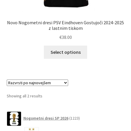
Novo Nogometni dresi PSV Eindhoven Gostujoči 2024-2025
z lastnim tiskom
€
38.00
Ta
Select options
izdelek
ima
več
različic.
Možnosti
lahko
Sorted
Showing all 2 results
izberete
by
na
latest
1223
strani
Nogometni dresi SP 2026
1223
izdelkov
izdelka
6