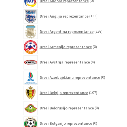
Dresi Andora reprezentance
0
izdelkov
155
Dresi Anglija reprezentance
155
izdelkov
297
Dresi Argentina reprezentance
297
izdelkov
0
Dresi Armenija reprezentance
0
izdelkov
6
Dresi Avstrija reprezentance
6
izdelkov
0
Dresi Azerbajdžanu reprezentance
0
izdelkov
107
Dresi Belgija reprezentance
107
izdelkov
0
Dresi Belorusijo reprezentance
0
izdelkov
0
Dresi Bolgarijo reprezentance
0
izdelkov