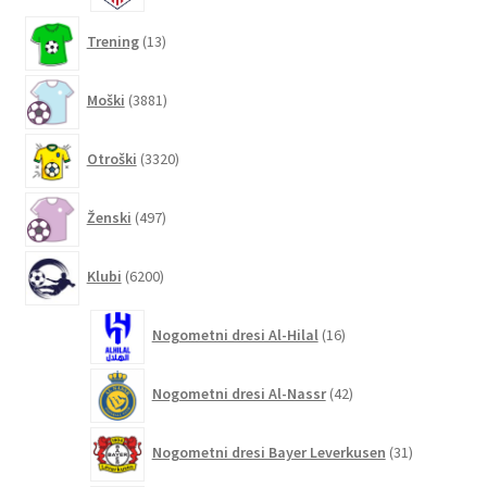
13
Trening
13
izdelkov
3881
Moški
3881
izdelkov
3320
Otroški
3320
izdelkov
497
Ženski
497
izdelkov
6200
Klubi
6200
izdelkov
16
Nogometni dresi Al-Hilal
16
izdelkov
42
Nogometni dresi Al-Nassr
42
izdelkov
31
Nogometni dresi Bayer Leverkusen
31
izdelkov