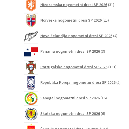
31
Nizozemska nogometni dresi SP 2026
31
izdelkov
25
Norveška nogometni dresi SP 2026
25
izdelkov
4
Nova Zelandija nogometni dresi SP 2026
4
izdelki
3
Panama nogometni dresi SP 2026
3
izdelki
131
Portugalska nogometni dresi SP 2026
131
izdelko
5
Republika Koreja nogometni dresi SP 2026
5
izdel
16
Senegal nogometni dresi SP 2026
16
izdelkov
6
Škotska nogometni dresi SP 2026
6
izdelkov
124