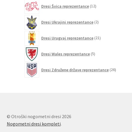
12
Dresi Švica reprezentance
12
izdelkov
2
Dresi Ukrajini reprezentance
2
izdelka
21
Dresi Urugvaj reprezentance
21
izdelkov
5
Dresi Wales reprezentance
5
izdelkov
26
Dresi Združene države reprezentance
26
izdelkov
© Otroški nogometni dresi 2026
Nogometni dresi kompleti
.