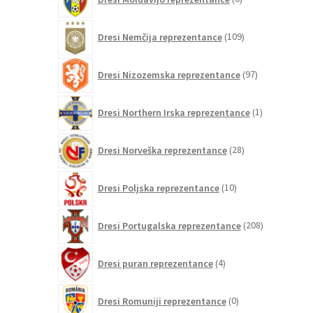
izdelkov
109
Dresi Nemčija reprezentance
109
izdelkov
97
Dresi Nizozemska reprezentance
97
izdelkov
1
Dresi Northern Irska reprezentance
1
izdelek
28
Dresi Norveška reprezentance
28
izdelkov
10
Dresi Poljska reprezentance
10
izdelkov
208
Dresi Portugalska reprezentance
208
izdelkov
4
Dresi puran reprezentance
4
izdelki
0
Dresi Romuniji reprezentance
0
izdelkov