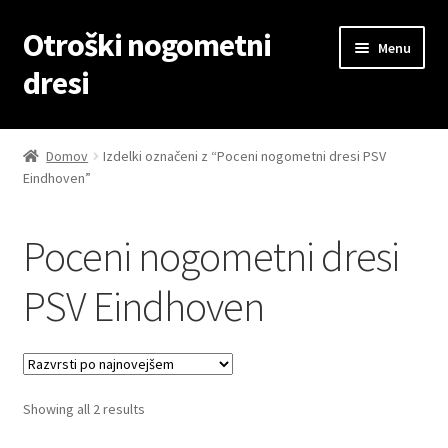
Otroški nogometni
Skip
Skip
Menu
to
to
dresi
navigation
content
Domov
Domov
Izdelki označeni z “Poceni nogometni dresi PSV
Eindhoven”
Blog
Kontaktiraj nas
Poceni nogometni dresi
Košarica
PSV Eindhoven
Moj račun
Trgovina
Sorted
Showing all 2 results
by
Zaključek nakupa