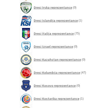
0
Dresi Irska reprezentance
0
izdelkov
1
Dresi Islandija reprezentance
1
izdelek
75
Dresi Italija reprezentance
75
izdelkov
0
Dresi Izrael reprezentance
0
izdelkov
0
Dresi Kazahstan reprezentance
0
izdelkov
47
Dresi Kolumbija reprezentance
47
izdelkov
0
Dresi Kosovo reprezentance
0
izdelkov
1
Dresi Kostarika reprezentance
1
izdelek