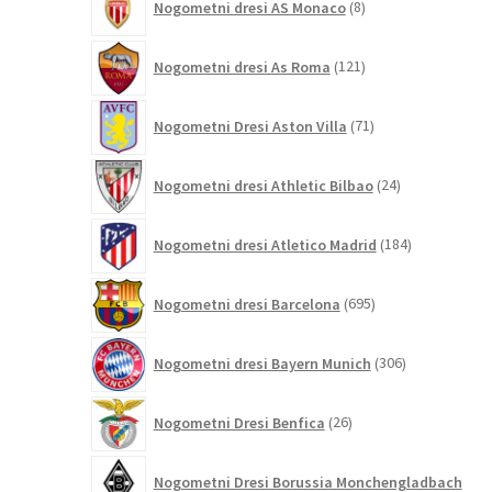
Nogometni dresi AS Monaco
8
izdelkov
121
Nogometni dresi As Roma
121
izdelkov
71
Nogometni Dresi Aston Villa
71
izdelkov
24
Nogometni dresi Athletic Bilbao
24
izdelkov
184
Nogometni dresi Atletico Madrid
184
izdelkov
695
Nogometni dresi Barcelona
695
izdelkov
306
Nogometni dresi Bayern Munich
306
izdelkov
26
Nogometni Dresi Benfica
26
izdelkov
Nogometni Dresi Borussia Monchengladbach