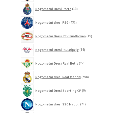
13
Nogometni Dresi Porto
13
izdelkov
431
Nogometni dresi PSG
431
izdelkov
19
Nogometni Dresi PSV Eindhoven
19
izdelkov
84
Nogometni Dresi RB Leipzig
84
izdelkov
27
Nogometni Dresi Real Betis
27
izdelkov
696
Nogometni dresi Real Madrid
696
izdelkov
0
Nogometni Dresi Sporting CP
0
izdelkov
21
Nogometni dresi SSC Napoli
21
izdelkov