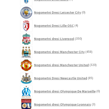
izdelkov
0
Nogometni Dresi Leicester City
0
izdelkov
4
Nogometni Dresi Lille OSC
4
izdelki
350
Nogometni dresi Liverpool
350
izdelkov
458
Nogometni dresi Manchester City
458
izdelkov
320
Nogometni dresi Manchester United
320
izdelkov
85
Nogometni Dresi Newcastle United
85
izdelkov
0
Nogometni dresi Olympique De Marseille
0
izdelk
3
Nogometni dresi Olympique Lyonnais
3
izdelki