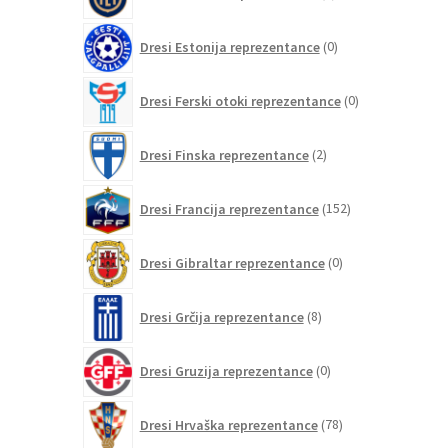
izdelki
0
Dresi Estonija reprezentance
0
izdelkov
0
Dresi Ferski otoki reprezentance
0
izdelkov
2
Dresi Finska reprezentance
2
izdelka
152
Dresi Francija reprezentance
152
izdelkov
0
Dresi Gibraltar reprezentance
0
izdelkov
8
Dresi Grčija reprezentance
8
izdelkov
0
Dresi Gruzija reprezentance
0
izdelkov
78
Dresi Hrvaška reprezentance
78
izdelkov