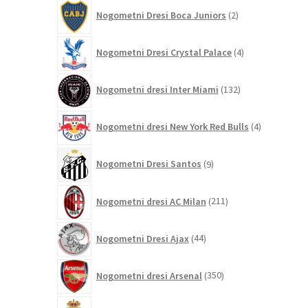
2
Nogometni Dresi Boca Juniors
2
izdelka
4
Nogometni Dresi Crystal Palace
4
izdelki
132
Nogometni dresi Inter Miami
132
izdelkov
4
Nogometni dresi New York Red Bulls
4
izdelki
9
Nogometni Dresi Santos
9
izdelkov
211
Nogometni dresi AC Milan
211
izdelkov
44
Nogometni Dresi Ajax
44
izdelkov
350
Nogometni dresi Arsenal
350
izdelkov
8