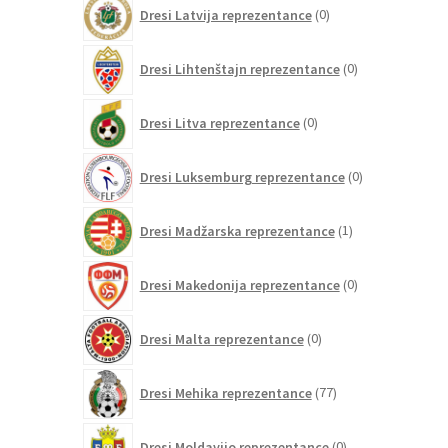
0
Dresi Latvija reprezentance
0
izdelkov
0
Dresi Lihtenštajn reprezentance
0
izdelkov
0
Dresi Litva reprezentance
0
izdelkov
0
Dresi Luksemburg reprezentance
0
izdelkov
1
Dresi Madžarska reprezentance
1
izdelek
0
Dresi Makedonija reprezentance
0
izdelkov
0
Dresi Malta reprezentance
0
izdelkov
77
Dresi Mehika reprezentance
77
izdelkov
0
Dresi Moldavijo reprezentance
0