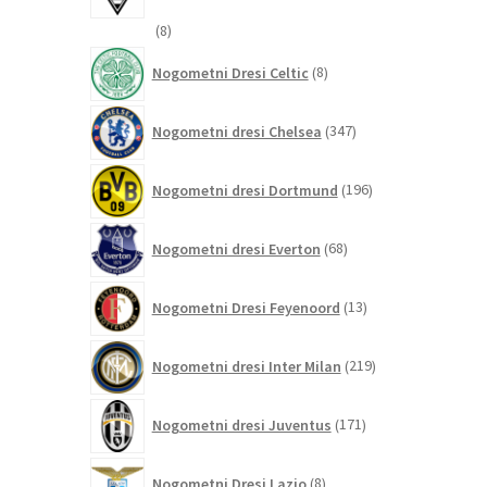
8
8
izdelkov
8
Nogometni Dresi Celtic
8
izdelkov
347
Nogometni dresi Chelsea
347
izdelkov
196
Nogometni dresi Dortmund
196
izdelkov
68
Nogometni dresi Everton
68
izdelkov
13
Nogometni Dresi Feyenoord
13
izdelkov
219
Nogometni dresi Inter Milan
219
izdelkov
171
Nogometni dresi Juventus
171
izdelkov
8
Nogometni Dresi Lazio
8