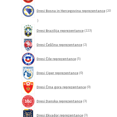
Dresi Bosna in Hercegovina reprezentance
20
20
izdelkov
223
Dresi Brazilija reprezentance
223
izdelkov
2
Dresi Češčina reprezentance
2
izdelka
5
Dresi Čile reprezentance
5
izdelkov
0
Dresi Ciper reprezentance
0
izdelkov
0
Dresi Črna gora reprezentance
0
izdelkov
3
Dresi Danska reprezentance
3
izdelki
3
Dresi Ekvador reprezentance
3