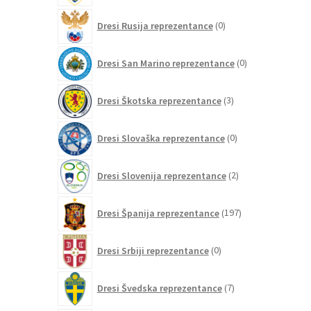
0
Dresi Rusija reprezentance
0
izdelkov
0
Dresi San Marino reprezentance
0
izdelkov
3
Dresi Škotska reprezentance
3
izdelki
0
Dresi Slovaška reprezentance
0
izdelkov
2
Dresi Slovenija reprezentance
2
izdelka
197
Dresi Španija reprezentance
197
izdelkov
0
Dresi Srbiji reprezentance
0
izdelkov
7
Dresi Švedska reprezentance
7
izdelkov