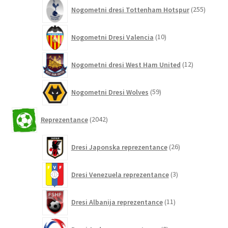
255
Nogometni dresi Tottenham Hotspur
255
izdelko
10
Nogometni Dresi Valencia
10
izdelkov
12
Nogometni dresi West Ham United
12
izdelkov
59
Nogometni Dresi Wolves
59
izdelkov
2042
Reprezentance
2042
izdelkov
26
Dresi Japonska reprezentance
26
izdelkov
3
Dresi Venezuela reprezentance
3
izdelki
11
Dresi Albanija reprezentance
11
izdelkov
0