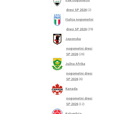
Irak nogometni
2
dresi SP 2026
2
izdelka
Italija nogometni
39
dresi SP 2026
39
izdelkov
Japonska
nogometni dresi
26
SP 2026
26
izdelkov
Južna Afrika
nogometni dresi
6
SP 2026
6
izdelkov
Kanada
nogometni dresi
12
SP 2026
12
izdelkov
Kolumbija