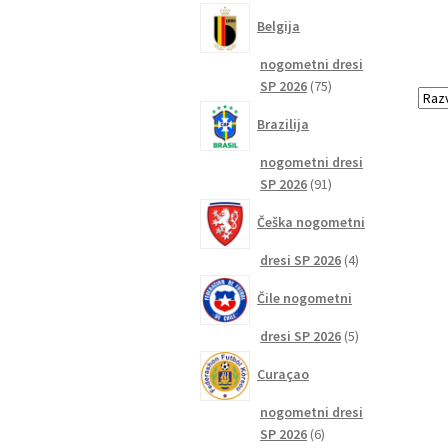
izdelkov
Belgija
nogometni dresi
75
SP 2026
75
izdelkov
Brazilija
nogometni dresi
91
SP 2026
91
izdelkov
Češka nogometni
4
dresi SP 2026
4
izdelki
Čile nogometni
5
dresi SP 2026
5
izdelkov
Curaçao
nogometni dresi
6
SP 2026
6