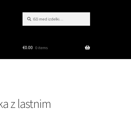
Išči:
Iskanje
€
0.00
0 items
a z lastnim