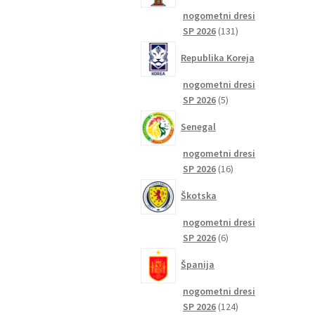
nogometni dresi
131
SP 2026
131
izdelkov
Republika Koreja
nogometni dresi
5
SP 2026
5
izdelkov
Senegal
nogometni dresi
16
SP 2026
16
izdelkov
Škotska
nogometni dresi
6
SP 2026
6
izdelkov
Španija
nogometni dresi
124
SP 2026
124