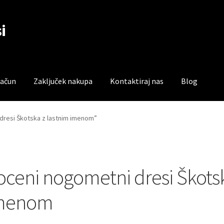
i
račun
Zaključek nakupa
Kontaktiraj nas
Blog
čun
Trgovina
Zaključek nakupa
 dresi Škotska z lastnim imenom”
oceni nogometni dresi Škotsk
menom