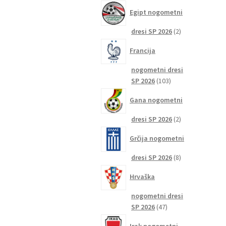
izdelkov
Egipt nogometni
2
dresi SP 2026
2
izdelka
Francija
nogometni dresi
103
SP 2026
103
izdelki
Gana nogometni
2
dresi SP 2026
2
izdelka
Grčija nogometni
8
dresi SP 2026
8
izdelkov
Hrvaška
nogometni dresi
47
SP 2026
47
izdelkov