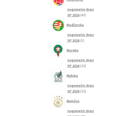
nogometni dresi
47
SP 2026
47
izdelkov
Madžarska
nogometni dresi
1
SP 2026
1
izdelek
Maroko
nogometni dresi
23
SP 2026
23
izdelkov
Mehika
nogometni dresi
32
SP 2026
32
izdelkov
Nemčija
nogometni dresi