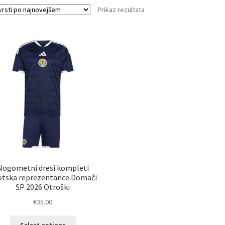
Prikaz rezultata
Nogometni dresi kompleti
otska reprezentance Domači
SP 2026 Otroški
€
35.00
Ta