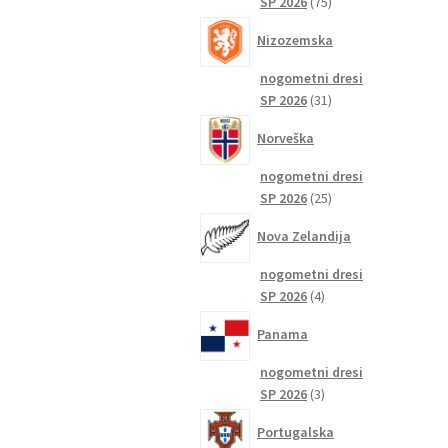
75
SP 2026
75
izdelkov
Nizozemska
nogometni dresi
31
SP 2026
31
izdelkov
Norveška
nogometni dresi
25
SP 2026
25
izdelkov
Nova Zelandija
nogometni dresi
4
SP 2026
4
izdelki
Panama
nogometni dresi
3
SP 2026
3
izdelki
Portugalska