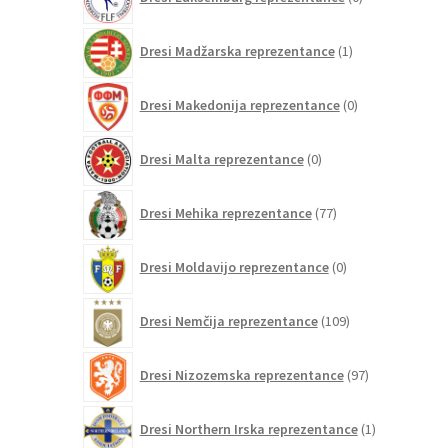
izdelkov
1
Dresi Madžarska reprezentance
1
izdelek
0
Dresi Makedonija reprezentance
0
izdelkov
0
Dresi Malta reprezentance
0
izdelkov
77
Dresi Mehika reprezentance
77
izdelkov
0
Dresi Moldavijo reprezentance
0
izdelkov
109
Dresi Nemčija reprezentance
109
izdelkov
97
Dresi Nizozemska reprezentance
97
izdelkov
1
Dresi Northern Irska reprezentance
1
izdelek