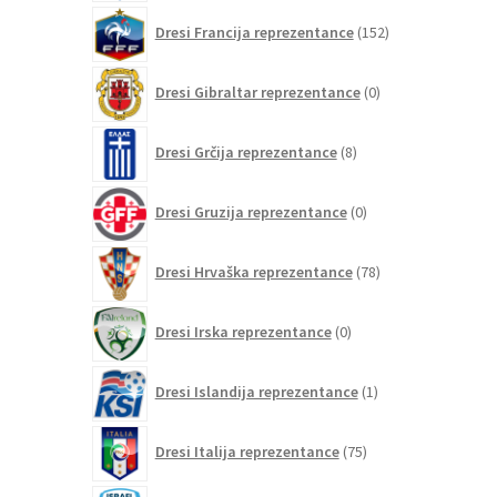
152
Dresi Francija reprezentance
152
izdelkov
0
Dresi Gibraltar reprezentance
0
izdelkov
8
Dresi Grčija reprezentance
8
izdelkov
0
Dresi Gruzija reprezentance
0
izdelkov
78
Dresi Hrvaška reprezentance
78
izdelkov
0
Dresi Irska reprezentance
0
izdelkov
1
Dresi Islandija reprezentance
1
izdelek
75
Dresi Italija reprezentance
75
izdelkov
0