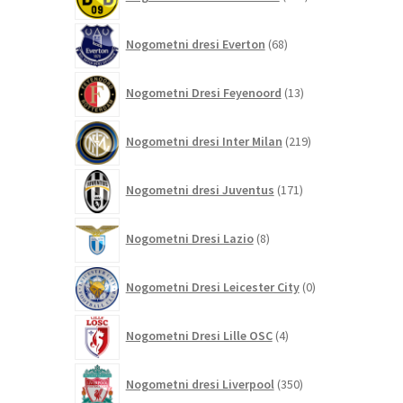
izdelkov
68
Nogometni dresi Everton
68
izdelkov
13
Nogometni Dresi Feyenoord
13
izdelkov
219
Nogometni dresi Inter Milan
219
izdelkov
171
Nogometni dresi Juventus
171
izdelkov
8
Nogometni Dresi Lazio
8
izdelkov
0
Nogometni Dresi Leicester City
0
izdelkov
4
Nogometni Dresi Lille OSC
4
izdelki
350
Nogometni dresi Liverpool
350
izdelkov