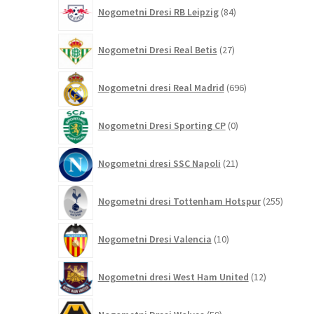
84
Nogometni Dresi RB Leipzig
84
izdelkov
27
Nogometni Dresi Real Betis
27
izdelkov
696
Nogometni dresi Real Madrid
696
izdelkov
0
Nogometni Dresi Sporting CP
0
izdelkov
21
Nogometni dresi SSC Napoli
21
izdelkov
255
Nogometni dresi Tottenham Hotspur
255
izdelko
10
Nogometni Dresi Valencia
10
izdelkov
12
Nogometni dresi West Ham United
12
izdelkov
59