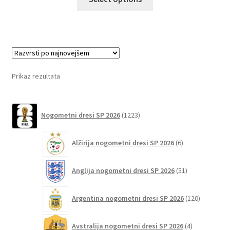
izdelek
ima
več
različic.
Možnosti
lahko
Prikaz rezultata
izberete
na
1223
strani
Nogometni dresi SP 2026
1223
izdelkov
izdelka
6
Alžirija nogometni dresi SP 2026
6
izdelkov
51
Anglija nogometni dresi SP 2026
51
izdelkov
120
Argentina nogometni dresi SP 2026
120
izdelkov
4
Avstralija nogometni dresi SP 2026
4