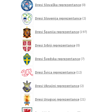
0
Dresi Slovaška reprezentance
0
izdelkov
2
Dresi Slovenija reprezentance
2
izdelka
197
Dresi Španija reprezentance
197
izdelkov
0
Dresi Srbiji reprezentance
0
izdelkov
7
Dresi Švedska reprezentance
7
izdelkov
12
Dresi Švica reprezentance
12
izdelkov
2
Dresi Ukrajini reprezentance
2
izdelka
21
Dresi Urugvaj reprezentance
21
izdelkov
5