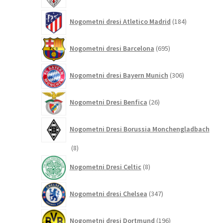
184
Nogometni dresi Atletico Madrid
184
izdelkov
695
Nogometni dresi Barcelona
695
izdelkov
306
Nogometni dresi Bayern Munich
306
izdelkov
26
Nogometni Dresi Benfica
26
izdelkov
Nogometni Dresi Borussia Monchengladbach
8
8
izdelkov
8
Nogometni Dresi Celtic
8
izdelkov
347
Nogometni dresi Chelsea
347
izdelkov
196
Nogometni dresi Dortmund
196