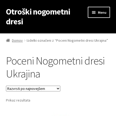
Otroški nogometni
Skip
Skip
Menu
to
to
dresi
navigation
content
Domov
Domov
Izdelki označeni z “Poceni Nogometni dresi Ukrajina”
Blog
Poceni Nogometni dresi
Kontaktiraj nas
Ukrajina
Košarica
Moj račun
Prikaz rezultata
Trgovina
Zaključek nakupa