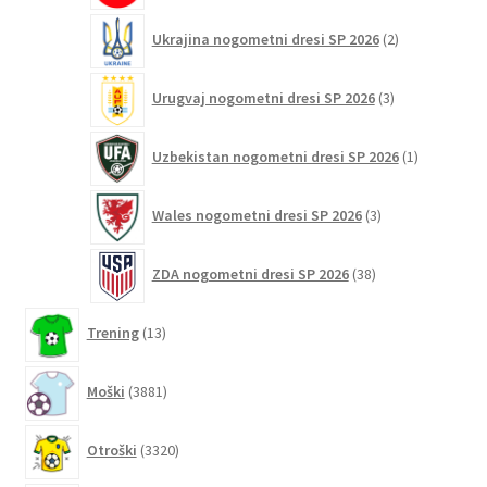
2
Ukrajina nogometni dresi SP 2026
2
izdelka
3
Urugvaj nogometni dresi SP 2026
3
izdelki
1
Uzbekistan nogometni dresi SP 2026
1
izdelek
3
Wales nogometni dresi SP 2026
3
izdelki
38
ZDA nogometni dresi SP 2026
38
izdelkov
13
Trening
13
izdelkov
3881
Moški
3881
izdelkov
3320
Otroški
3320
izdelkov