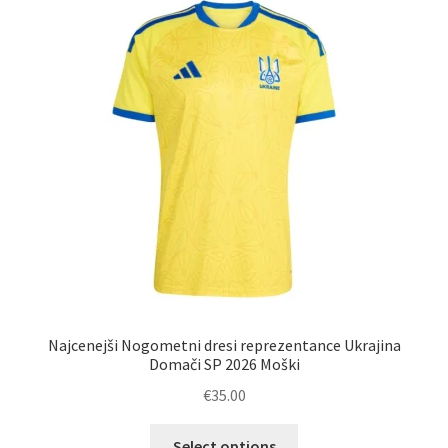
Najcenejši Nogometni dresi reprezentance Ukrajina
Domači SP 2026 Moški
€
35.00
Ta
Select options