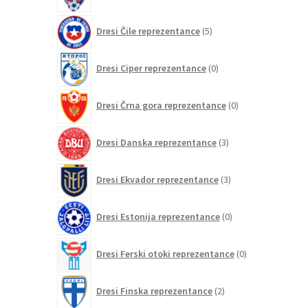
5
Dresi Čile reprezentance
5
izdelkov
0
Dresi Ciper reprezentance
0
izdelkov
0
Dresi Črna gora reprezentance
0
izdelkov
3
Dresi Danska reprezentance
3
izdelki
3
Dresi Ekvador reprezentance
3
izdelki
0
Dresi Estonija reprezentance
0
izdelkov
0
Dresi Ferski otoki reprezentance
0
izdelkov
2
Dresi Finska reprezentance
2
izdelka