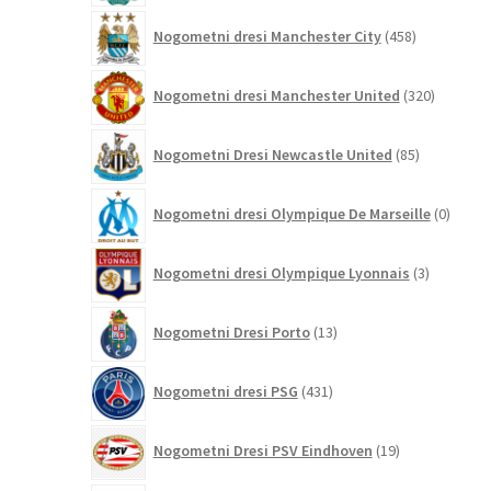
458
Nogometni dresi Manchester City
458
izdelkov
320
Nogometni dresi Manchester United
320
izdelkov
85
Nogometni Dresi Newcastle United
85
izdelkov
0
Nogometni dresi Olympique De Marseille
0
izdelk
3
Nogometni dresi Olympique Lyonnais
3
izdelki
13
Nogometni Dresi Porto
13
izdelkov
431
Nogometni dresi PSG
431
izdelkov
19
Nogometni Dresi PSV Eindhoven
19
izdelkov