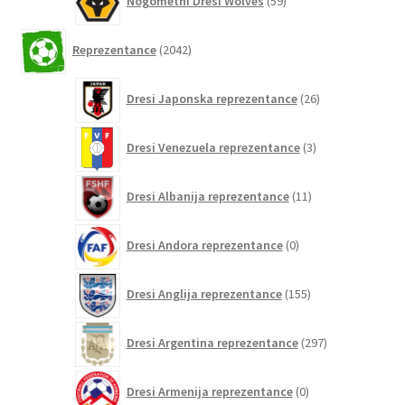
Nogometni Dresi Wolves
59
izdelkov
2042
Reprezentance
2042
izdelkov
26
Dresi Japonska reprezentance
26
izdelkov
3
Dresi Venezuela reprezentance
3
izdelki
11
Dresi Albanija reprezentance
11
izdelkov
0
Dresi Andora reprezentance
0
izdelkov
155
Dresi Anglija reprezentance
155
izdelkov
297
Dresi Argentina reprezentance
297
izdelkov
0
Dresi Armenija reprezentance
0
izdelkov