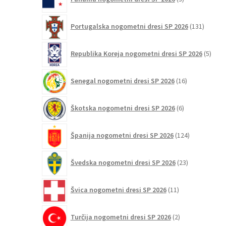
izdelki
131
Portugalska nogometni dresi SP 2026
131
izdelko
5
Republika Koreja nogometni dresi SP 2026
5
izdel
16
Senegal nogometni dresi SP 2026
16
izdelkov
6
Škotska nogometni dresi SP 2026
6
izdelkov
124
Španija nogometni dresi SP 2026
124
izdelkov
23
Švedska nogometni dresi SP 2026
23
izdelkov
11
Švica nogometni dresi SP 2026
11
izdelkov
2
Turčija nogometni dresi SP 2026
2
izdelka