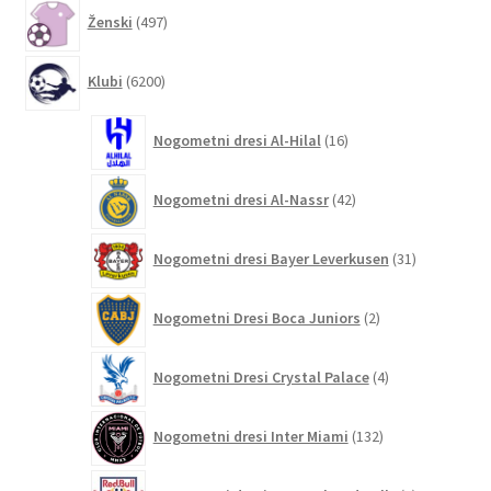
497
Ženski
497
izdelkov
6200
Klubi
6200
izdelkov
16
Nogometni dresi Al-Hilal
16
izdelkov
42
Nogometni dresi Al-Nassr
42
izdelkov
31
Nogometni dresi Bayer Leverkusen
31
izdelkov
2
Nogometni Dresi Boca Juniors
2
izdelka
4
Nogometni Dresi Crystal Palace
4
izdelki
132
Nogometni dresi Inter Miami
132
izdelkov
4