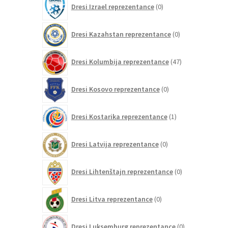
Dresi Izrael reprezentance
0
izdelkov
0
Dresi Kazahstan reprezentance
0
izdelkov
47
Dresi Kolumbija reprezentance
47
izdelkov
0
Dresi Kosovo reprezentance
0
izdelkov
1
Dresi Kostarika reprezentance
1
izdelek
0
Dresi Latvija reprezentance
0
izdelkov
0
Dresi Lihtenštajn reprezentance
0
izdelkov
0
Dresi Litva reprezentance
0
izdelkov
0
Dresi Luksemburg reprezentance
0