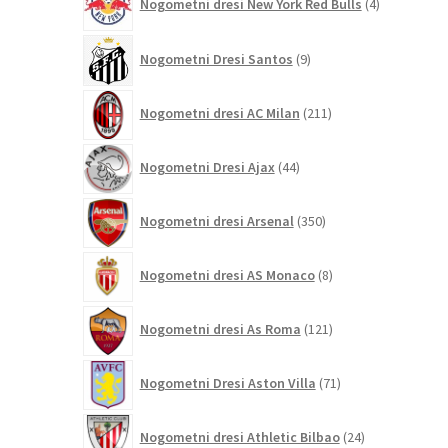
Nogometni dresi New York Red Bulls
4
izdelki
9
Nogometni Dresi Santos
9
izdelkov
211
Nogometni dresi AC Milan
211
izdelkov
44
Nogometni Dresi Ajax
44
izdelkov
350
Nogometni dresi Arsenal
350
izdelkov
8
Nogometni dresi AS Monaco
8
izdelkov
121
Nogometni dresi As Roma
121
izdelkov
71
Nogometni Dresi Aston Villa
71
izdelkov
24
Nogometni dresi Athletic Bilbao
24
izdelkov