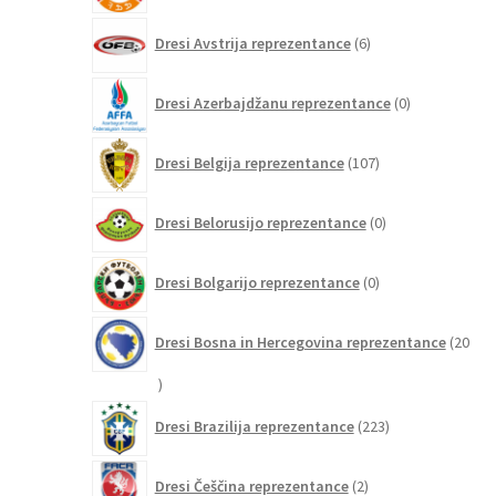
6
Dresi Avstrija reprezentance
6
izdelkov
0
Dresi Azerbajdžanu reprezentance
0
izdelkov
107
Dresi Belgija reprezentance
107
izdelkov
0
Dresi Belorusijo reprezentance
0
izdelkov
0
Dresi Bolgarijo reprezentance
0
izdelkov
Dresi Bosna in Hercegovina reprezentance
20
20
izdelkov
223
Dresi Brazilija reprezentance
223
izdelkov
2
Dresi Češčina reprezentance
2
izdelka