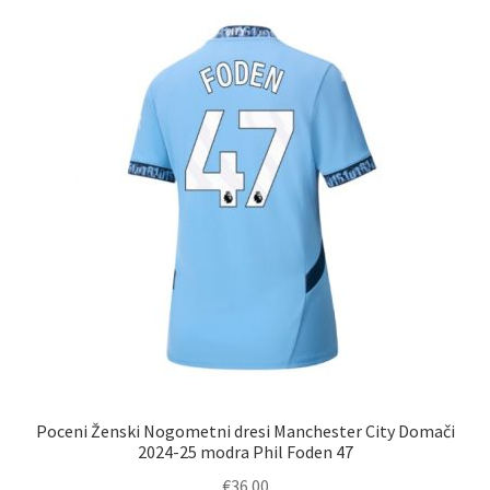
različic.
Možnosti
lahko
izberete
na
strani
izdelka
Poceni Ženski Nogometni dresi Manchester City Domači
2024-25 modra Phil Foden 47
€
36.00