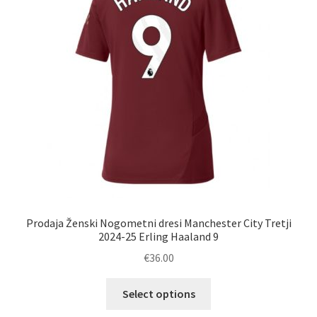
na
strani
izdelka
Prodaja Ženski Nogometni dresi Manchester City Tretji
2024-25 Erling Haaland 9
€
36.00
Ta
Select options
izdelek