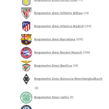
izdelkov
24
Nogometni dresi Athletic Bilbao
24
izdelkov
184
Nogometni dresi Atletico Madrid
184
izdelkov
695
Nogometni dresi Barcelona
695
izdelkov
306
Nogometni dresi Bayern Munich
306
izdelkov
26
Nogometni Dresi Benfica
26
izdelkov
Nogometni Dresi Borussia Monchengladbach
8
8
izdelkov
8
Nogometni Dresi Celtic
8
izdelkov
347