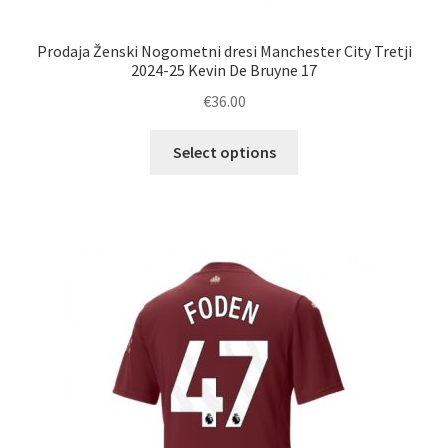
Prodaja Ženski Nogometni dresi Manchester City Tretji
2024-25 Kevin De Bruyne 17
€
36.00
Ta
Select options
izdelek
ima
več
različic.
Možnosti
lahko
izberete
na
strani
izdelka