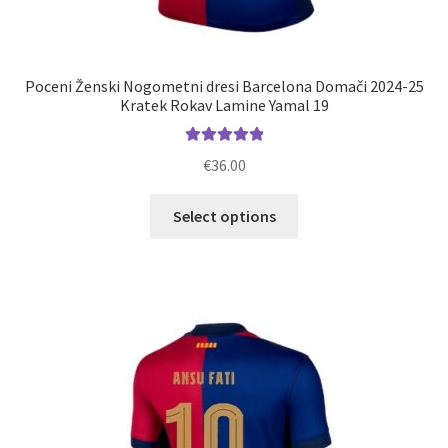
Poceni Ženski Nogometni dresi Barcelona Domači 2024-25
Kratek Rokav Lamine Yamal 19
Ocenjeno
€
36.00
5.00
od 5
Ta
Select options
izdelek
ima
več
različic.
Možnosti
lahko
izberete
na
strani