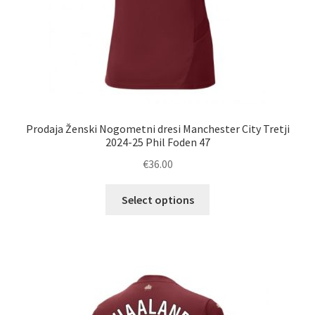
Prodaja Ženski Nogometni dresi Manchester City Tretji
2024-25 Phil Foden 47
€
36.00
Ta
Select options
izdelek
ima
več
različic.
Možnosti
lahko
izberete