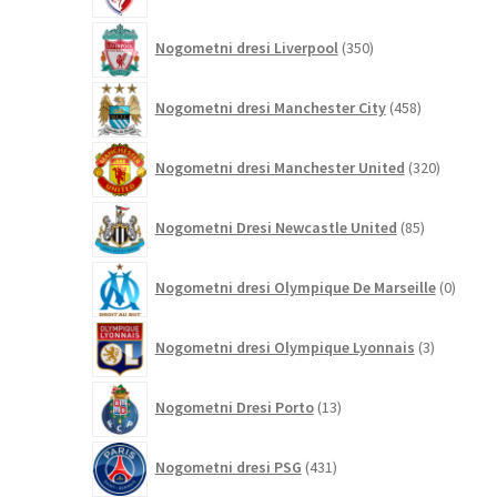
350
Nogometni dresi Liverpool
350
izdelkov
458
Nogometni dresi Manchester City
458
izdelkov
320
Nogometni dresi Manchester United
320
izdelkov
85
Nogometni Dresi Newcastle United
85
izdelkov
0
Nogometni dresi Olympique De Marseille
0
izdelk
3
Nogometni dresi Olympique Lyonnais
3
izdelki
13
Nogometni Dresi Porto
13
izdelkov
431
Nogometni dresi PSG
431
izdelkov