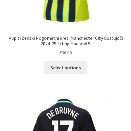
Kupiti Ženski Nogometni dresi Manchester City Gostujoči
2024-25 Erling Haaland 9
€
36.00
Ta
Select options
izdelek
ima
več
različic.
Možnosti
lahko
izberete
na
strani