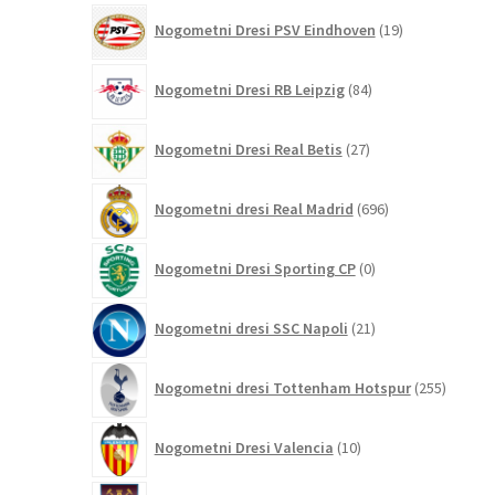
19
Nogometni Dresi PSV Eindhoven
19
izdelkov
84
Nogometni Dresi RB Leipzig
84
izdelkov
27
Nogometni Dresi Real Betis
27
izdelkov
696
Nogometni dresi Real Madrid
696
izdelkov
0
Nogometni Dresi Sporting CP
0
izdelkov
21
Nogometni dresi SSC Napoli
21
izdelkov
255
Nogometni dresi Tottenham Hotspur
255
izdelko
10
Nogometni Dresi Valencia
10
izdelkov
12