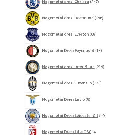
Nogometni dresi Chelsea
347
izdelkov
196
Nogometni dresi Dortmund
196
izdelkov
68
Nogometni dresi Everton
68
izdelkov
13
Nogometni Dresi Feyenoord
13
izdelkov
219
Nogometni dresi Inter Milan
219
izdelkov
171
Nogometni dresi Juventus
171
izdelkov
8
Nogometni Dresi Lazio
8
izdelkov
0
Nogometni Dresi Leicester City
0
izdelkov
4
Nogometni Dresi Lille OSC
4
izdelki