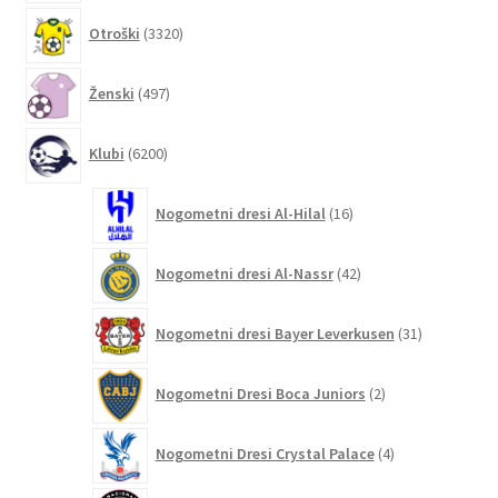
3320
Otroški
3320
izdelkov
497
Ženski
497
izdelkov
6200
Klubi
6200
izdelkov
16
Nogometni dresi Al-Hilal
16
izdelkov
42
Nogometni dresi Al-Nassr
42
izdelkov
31
Nogometni dresi Bayer Leverkusen
31
izdelkov
2
Nogometni Dresi Boca Juniors
2
izdelka
4
Nogometni Dresi Crystal Palace
4
izdelki