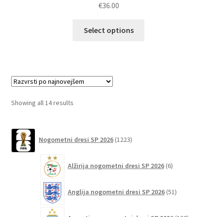
€
36.00
Ta
Select options
izdelek
ima
več
različic.
Možnosti
lahko
Sorted
Showing all 14 results
izberete
by
na
latest
1223
strani
Nogometni dresi SP 2026
1223
izdelkov
izdelka
6
Alžirija nogometni dresi SP 2026
6
izdelkov
51
Anglija nogometni dresi SP 2026
51
izdelkov
120