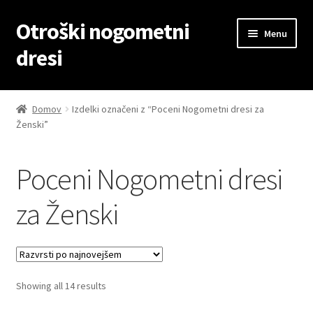
Otroški nogometni
Skip
Skip
Menu
to
to
dresi
navigation
content
Domov
Domov
Izdelki označeni z “Poceni Nogometni dresi za
Ženski”
Blog
Kontaktiraj nas
Poceni Nogometni dresi
Košarica
za Ženski
Moj račun
Trgovina
Sorted
Showing all 14 results
by
Zaključek nakupa