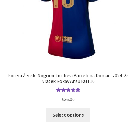
izdelka
Poceni Ženski Nogometni dresi Barcelona Domači 2024-25
Kratek Rokav Ansu Fati 10
Ocenjeno
€
36.00
5.00
od 5
Ta
Select options
izdelek
ima
več