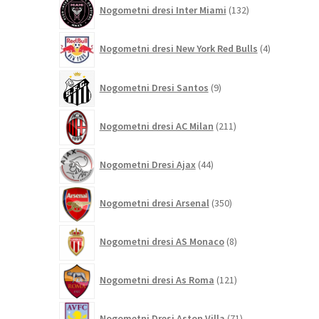
132
Nogometni dresi Inter Miami
132
izdelkov
4
Nogometni dresi New York Red Bulls
4
izdelki
9
Nogometni Dresi Santos
9
izdelkov
211
Nogometni dresi AC Milan
211
izdelkov
44
Nogometni Dresi Ajax
44
izdelkov
350
Nogometni dresi Arsenal
350
izdelkov
8
Nogometni dresi AS Monaco
8
izdelkov
121
Nogometni dresi As Roma
121
izdelkov
71
Nogometni Dresi Aston Villa
71