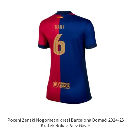
različic.
Možnosti
lahko
izberete
na
strani
izdelka
Poceni Ženski Nogometni dresi Barcelona Domači 2024-25
Kratek Rokav Paez Gavi 6