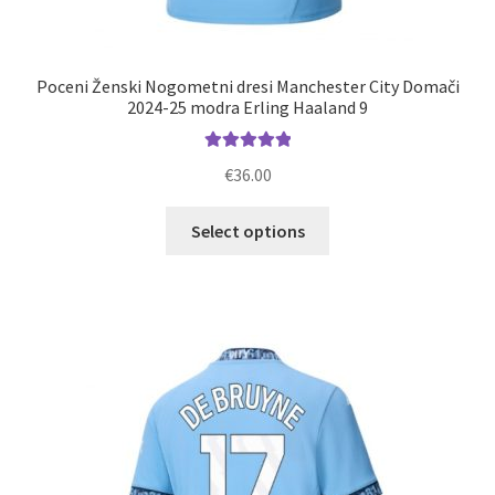
Poceni Ženski Nogometni dresi Manchester City Domači
2024-25 modra Erling Haaland 9
Ocenjeno
€
36.00
5.00
od 5
Ta
Select options
izdelek
ima
več
različic.
Možnosti
lahko
izberete
na
strani
izdelka