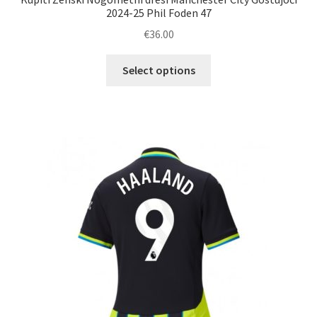
2024-25 Phil Foden 47
€
36.00
Ta
Select options
izdelek
ima
več
različic.
Možnosti
lahko
izberete
na
strani
izdelka