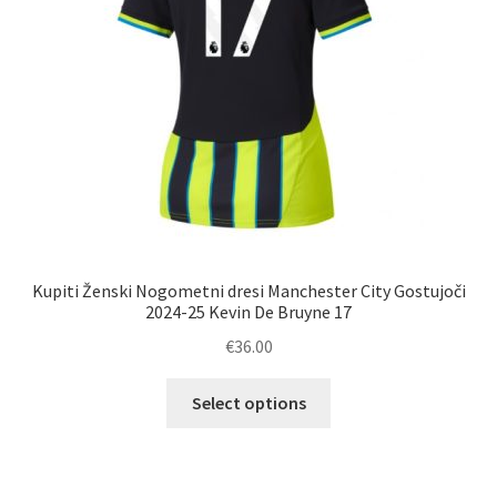
izdelka
Kupiti Ženski Nogometni dresi Manchester City Gostujoči
2024-25 Kevin De Bruyne 17
€
36.00
Ta
Select options
izdelek
ima
več