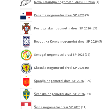
Nova Zelandija nogometni dresi SP 2026
4
izdelki
3
Panama nogometni dresi SP 2026
3
izdelki
131
Portugalska nogometni dresi SP 2026
131
izdelko
5
Republika Koreja nogometni dresi SP 2026
5
izdel
16
Senegal nogometni dresi SP 2026
16
izdelkov
6
Škotska nogometni dresi SP 2026
6
izdelkov
124
Španija nogometni dresi SP 2026
124
izdelkov
23
Švedska nogometni dresi SP 2026
23
izdelkov
11
Švica nogometni dresi SP 2026
11