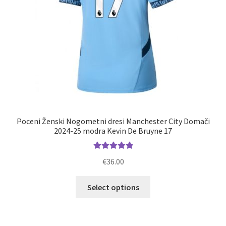
Poceni Ženski Nogometni dresi Manchester City Domači
2024-25 modra Kevin De Bruyne 17
Ocenjeno
€
36.00
5.00
od 5
Ta
Select options
izdelek
ima
več