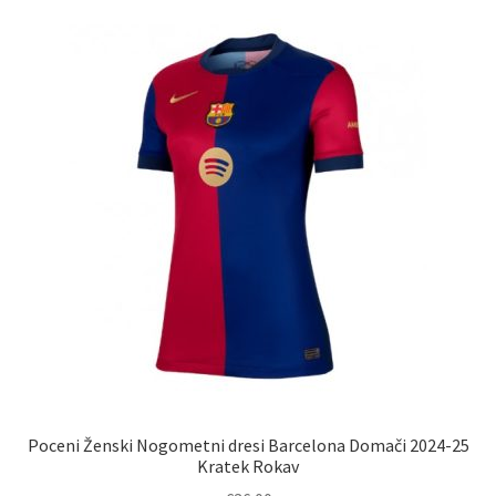
različic.
Možnosti
lahko
izberete
na
strani
izdelka
Poceni Ženski Nogometni dresi Barcelona Domači 2024-25
Kratek Rokav