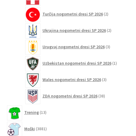
izdelkov
2
Turčija nogometni dresi SP 2026
2
izdelka
2
Ukrajina nogometni dresi SP 2026
2
izdelka
3
Urugvaj nogometni dresi SP 2026
3
izdelki
1
Uzbekistan nogometni dresi SP 2026
1
izdelek
3
Wales nogometni dresi SP 2026
3
izdelki
38
ZDA nogometni dresi SP 2026
38
izdelkov
13
Trening
13
izdelkov
3881
Moški
3881
izdelkov