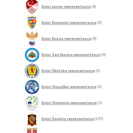
4
Dresi puran reprezentance
4
izdelki
0
Dresi Romuniji reprezentance
0
izdelkov
0
Dresi Rusija reprezentance
0
izdelkov
0
Dresi San Marino reprezentance
0
izdelkov
3
Dresi Škotska reprezentance
3
izdelki
0
Dresi Slovaška reprezentance
0
izdelkov
2
Dresi Slovenija reprezentance
2
izdelka
197
Dresi Španija reprezentance
197
izdelkov
0