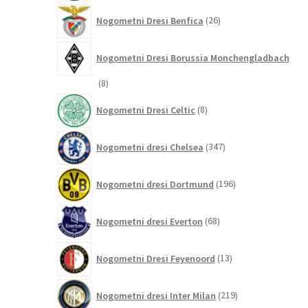
26
Nogometni Dresi Benfica
26
izdelkov
Nogometni Dresi Borussia Monchengladbach
8
8
izdelkov
8
Nogometni Dresi Celtic
8
izdelkov
347
Nogometni dresi Chelsea
347
izdelkov
196
Nogometni dresi Dortmund
196
izdelkov
68
Nogometni dresi Everton
68
izdelkov
13
Nogometni Dresi Feyenoord
13
izdelkov
219
Nogometni dresi Inter Milan
219
izdelkov