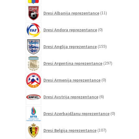
11
Dresi Albanija reprezentance
11
izdelkov
0
Dresi Andora reprezentance
0
izdelkov
155
Dresi Anglija reprezentance
155
izdelkov
297
Dresi Argentina reprezentance
297
izdelkov
0
Dresi Armenija reprezentance
0
izdelkov
6
Dresi Avstrija reprezentance
6
izdelkov
0
Dresi Azerbajdžanu reprezentance
0
izdelkov
107
Dresi Belgija reprezentance
107
izdelkov