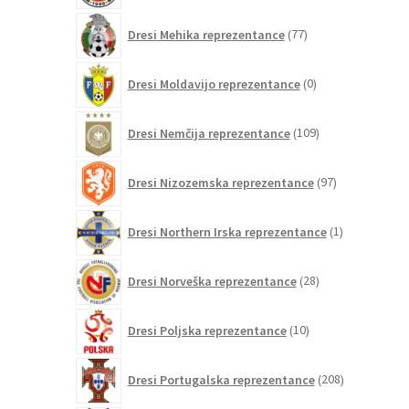
77
Dresi Mehika reprezentance
77
izdelkov
0
Dresi Moldavijo reprezentance
0
izdelkov
109
Dresi Nemčija reprezentance
109
izdelkov
97
Dresi Nizozemska reprezentance
97
izdelkov
1
Dresi Northern Irska reprezentance
1
izdelek
28
Dresi Norveška reprezentance
28
izdelkov
10
Dresi Poljska reprezentance
10
izdelkov
208
Dresi Portugalska reprezentance
208
izdelkov