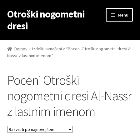
Otroški nogometni
Skip
Skip
Menu
to
to
dresi
navigation
content
Domov
Domov
Izdelki označeni z “Poceni Otroški nogometni dresi Al-
Nassr z lastnim imenom”
Blog
Kontaktiraj nas
Poceni Otroški
Košarica
nogometni dresi Al-Nassr
z lastnim imenom
Moj račun
Trgovina
Zaključek nakupa