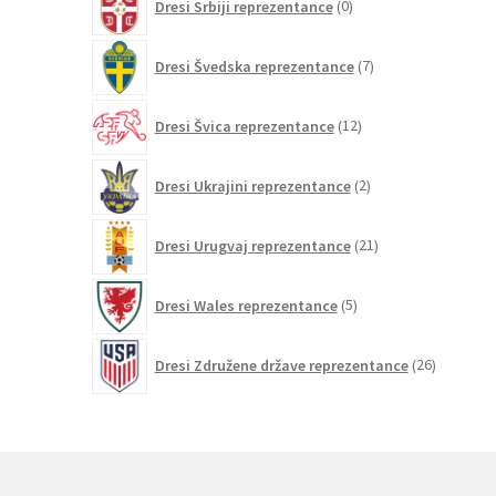
Dresi Srbiji reprezentance
0
izdelkov
7
Dresi Švedska reprezentance
7
izdelkov
12
Dresi Švica reprezentance
12
izdelkov
2
Dresi Ukrajini reprezentance
2
izdelka
21
Dresi Urugvaj reprezentance
21
izdelkov
5
Dresi Wales reprezentance
5
izdelkov
26
Dresi Združene države reprezentance
26
izdelkov