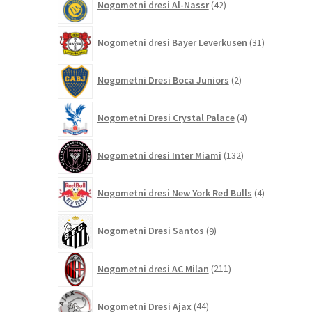
Nogometni dresi Al-Nassr
42
izdelkov
31
Nogometni dresi Bayer Leverkusen
31
izdelkov
2
Nogometni Dresi Boca Juniors
2
izdelka
4
Nogometni Dresi Crystal Palace
4
izdelki
132
Nogometni dresi Inter Miami
132
izdelkov
4
Nogometni dresi New York Red Bulls
4
izdelki
9
Nogometni Dresi Santos
9
izdelkov
211
Nogometni dresi AC Milan
211
izdelkov
44
Nogometni Dresi Ajax
44