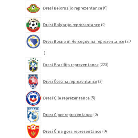
0
Dresi Belorusijo reprezentance
0
izdelkov
0
Dresi Bolgarijo reprezentance
0
izdelkov
Dresi Bosna in Hercegovina reprezentance
20
20
izdelkov
223
Dresi Brazilija reprezentance
223
izdelkov
2
Dresi Češčina reprezentance
2
izdelka
5
Dresi Čile reprezentance
5
izdelkov
0
Dresi Ciper reprezentance
0
izdelkov
0
Dresi Črna gora reprezentance
0
izdelkov