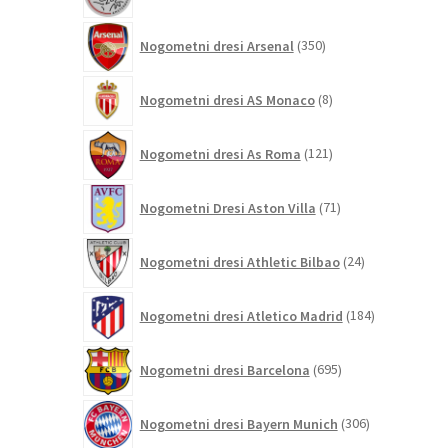
izdelkov
350
Nogometni dresi Arsenal
350
izdelkov
8
Nogometni dresi AS Monaco
8
izdelkov
121
Nogometni dresi As Roma
121
izdelkov
71
Nogometni Dresi Aston Villa
71
izdelkov
24
Nogometni dresi Athletic Bilbao
24
izdelkov
184
Nogometni dresi Atletico Madrid
184
izdelkov
695
Nogometni dresi Barcelona
695
izdelkov
306
Nogometni dresi Bayern Munich
306
izdelkov