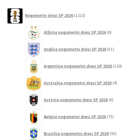
na
latest
1223
strani
Nogometni dresi SP 2026
1223
izdelkov
izdelka
6
Alžirija nogometni dresi SP 2026
6
izdelkov
51
Anglija nogometni dresi SP 2026
51
izdelkov
120
Argentina nogometni dresi SP 2026
120
izdelkov
4
Avstralija nogometni dresi SP 2026
4
izdelki
6
Avstrija nogometni dresi SP 2026
6
izdelkov
75
Belgija nogometni dresi SP 2026
75
izdelkov
91
Brazilija nogometni dresi SP 2026
91
izdelkov