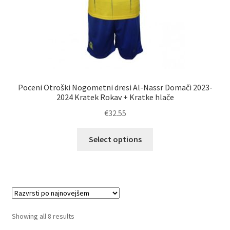
Poceni Otroški Nogometni dresi Al-Nassr Domači 2023-
2024 Kratek Rokav + Kratke hlače
€
32.55
Ta
Select options
izdelek
ima
več
različic.
Možnosti
lahko
Sorted
Showing all 8 results
izberete
by