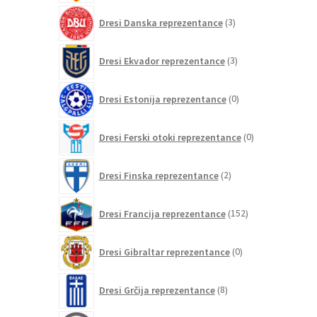
3
Dresi Danska reprezentance
3
izdelki
3
Dresi Ekvador reprezentance
3
izdelki
0
Dresi Estonija reprezentance
0
izdelkov
0
Dresi Ferski otoki reprezentance
0
izdelkov
2
Dresi Finska reprezentance
2
izdelka
152
Dresi Francija reprezentance
152
izdelkov
0
Dresi Gibraltar reprezentance
0
izdelkov
8
Dresi Grčija reprezentance
8
izdelkov