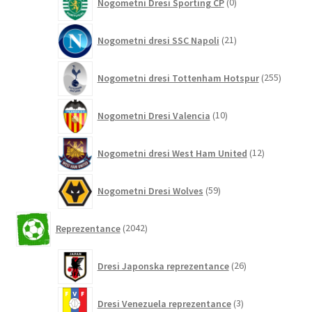
Nogometni Dresi Sporting CP
0
izdelkov
21
Nogometni dresi SSC Napoli
21
izdelkov
255
Nogometni dresi Tottenham Hotspur
255
izdelko
10
Nogometni Dresi Valencia
10
izdelkov
12
Nogometni dresi West Ham United
12
izdelkov
59
Nogometni Dresi Wolves
59
izdelkov
2042
Reprezentance
2042
izdelkov
26
Dresi Japonska reprezentance
26
izdelkov
3
Dresi Venezuela reprezentance
3
izdelki