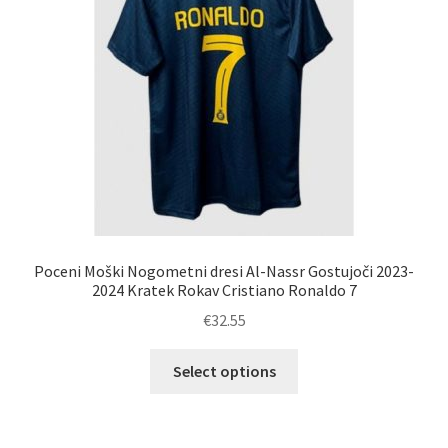
na
strani
izdelka
Poceni Moški Nogometni dresi Al-Nassr Gostujoči 2023-
2024 Kratek Rokav Cristiano Ronaldo 7
€
32.55
Ta
Select options
izdelek
ima
več