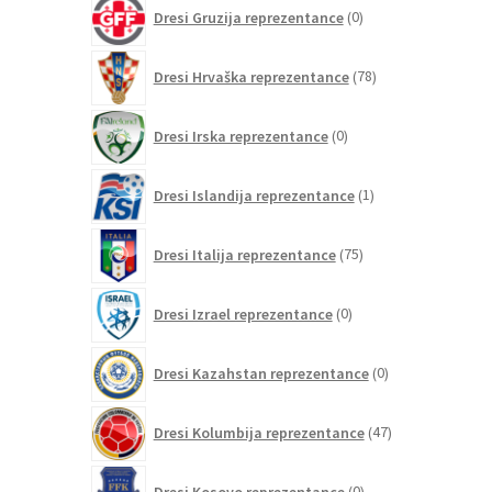
0
Dresi Gruzija reprezentance
0
izdelkov
78
Dresi Hrvaška reprezentance
78
izdelkov
0
Dresi Irska reprezentance
0
izdelkov
1
Dresi Islandija reprezentance
1
izdelek
75
Dresi Italija reprezentance
75
izdelkov
0
Dresi Izrael reprezentance
0
izdelkov
0
Dresi Kazahstan reprezentance
0
izdelkov
47
Dresi Kolumbija reprezentance
47
izdelkov
0
Dresi Kosovo reprezentance
0