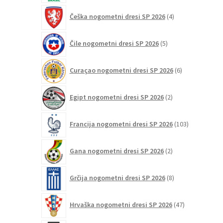
4
Češka nogometni dresi SP 2026
4
izdelki
5
Čile nogometni dresi SP 2026
5
izdelkov
6
Curaçao nogometni dresi SP 2026
6
izdelkov
2
Egipt nogometni dresi SP 2026
2
izdelka
103
Francija nogometni dresi SP 2026
103
izdelki
2
Gana nogometni dresi SP 2026
2
izdelka
8
Grčija nogometni dresi SP 2026
8
izdelkov
47
Hrvaška nogometni dresi SP 2026
47
izdelkov