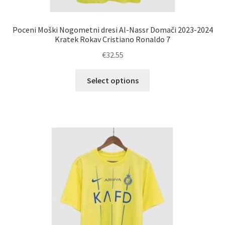
Poceni Moški Nogometni dresi Al-Nassr Domači 2023-2024
Kratek Rokav Cristiano Ronaldo 7
€
32.55
Ta
Select options
izdelek
ima
več
različic.
Možnosti
lahko
izberete
na
strani
izdelka