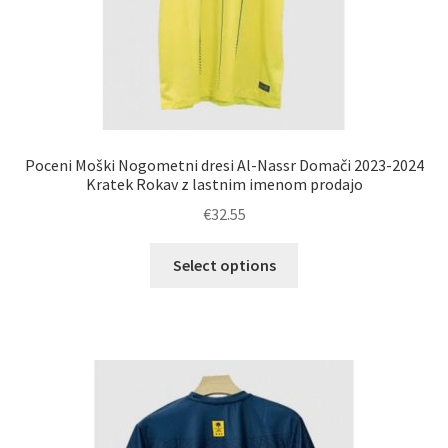
Poceni Moški Nogometni dresi Al-Nassr Domači 2023-2024
Kratek Rokav z lastnim imenom prodajo
€
32.55
Ta
Select options
izdelek
ima
več
različic.
Možnosti
lahko
izberete