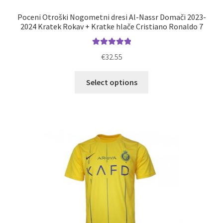
Poceni Otroški Nogometni dresi Al-Nassr Domači 2023-
2024 Kratek Rokav + Kratke hlače Cristiano Ronaldo 7
Ocenjeno
€
32.55
5.00
od 5
Ta
Select options
izdelek
ima
več
različic.
Možnosti
lahko
izberete
na
strani
izdelka