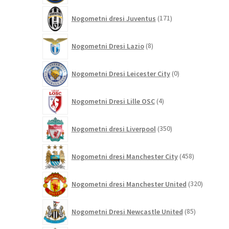
171
Nogometni dresi Juventus
171
izdelkov
8
Nogometni Dresi Lazio
8
izdelkov
0
Nogometni Dresi Leicester City
0
izdelkov
4
Nogometni Dresi Lille OSC
4
izdelki
350
Nogometni dresi Liverpool
350
izdelkov
458
Nogometni dresi Manchester City
458
izdelkov
320
Nogometni dresi Manchester United
320
izdelkov
85
Nogometni Dresi Newcastle United
85
izdelkov