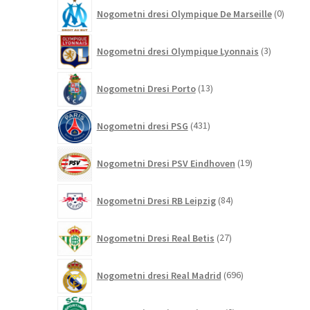
0
Nogometni dresi Olympique De Marseille
0
izdelk
3
Nogometni dresi Olympique Lyonnais
3
izdelki
13
Nogometni Dresi Porto
13
izdelkov
431
Nogometni dresi PSG
431
izdelkov
19
Nogometni Dresi PSV Eindhoven
19
izdelkov
84
Nogometni Dresi RB Leipzig
84
izdelkov
27
Nogometni Dresi Real Betis
27
izdelkov
696
Nogometni dresi Real Madrid
696
izdelkov
0