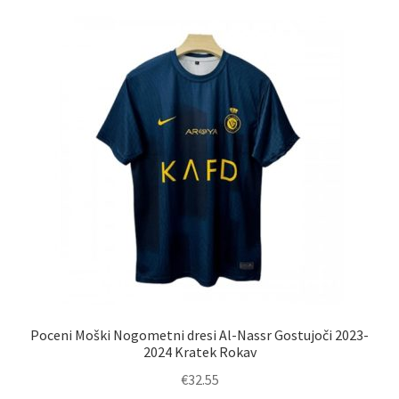
različic.
Možnosti
lahko
izberete
na
strani
izdelka
Poceni Moški Nogometni dresi Al-Nassr Gostujoči 2023-
2024 Kratek Rokav
€
32.55