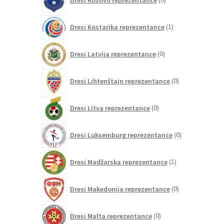
izdelkov
1
Dresi Kostarika reprezentance
1
izdelek
0
Dresi Latvija reprezentance
0
izdelkov
0
Dresi Lihtenštajn reprezentance
0
izdelkov
0
Dresi Litva reprezentance
0
izdelkov
0
Dresi Luksemburg reprezentance
0
izdelkov
1
Dresi Madžarska reprezentance
1
izdelek
0
Dresi Makedonija reprezentance
0
izdelkov
0
Dresi Malta reprezentance
0
izdelkov