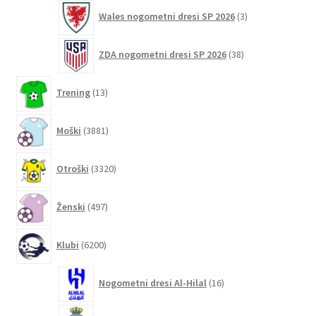
3
Wales nogometni dresi SP 2026
3
izdelki
38
ZDA nogometni dresi SP 2026
38
izdelkov
13
Trening
13
izdelkov
3881
Moški
3881
izdelkov
3320
Otroški
3320
izdelkov
497
Ženski
497
izdelkov
6200
Klubi
6200
izdelkov
16
Nogometni dresi Al-Hilal
16
izdelkov
42