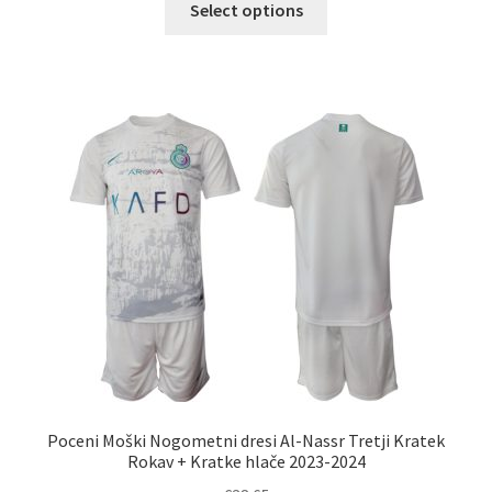
Select options
izdelek
ima
več
različic.
Možnosti
lahko
izberete
na
strani
izdelka
Poceni Moški Nogometni dresi Al-Nassr Tretji Kratek
Rokav + Kratke hlače 2023-2024