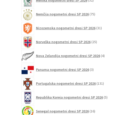
Mehika nogometni dresi SP 2026
32
izdelkov
75
Nemčija nogometni dresi SP 2026
75
izdelkov
31
Nizozemska nogometni dresi SP 2026
31
izdelkov
25
Norveška nogometni dresi SP 2026
25
izdelkov
4
Nova Zelandija nogometni dresi SP 2026
4
izdelki
3
Panama nogometni dresi SP 2026
3
izdelki
131
Portugalska nogometni dresi SP 2026
131
izdelko
5
Republika Koreja nogometni dresi SP 2026
5
izdel
16
Senegal nogometni dresi SP 2026
16
izdelkov