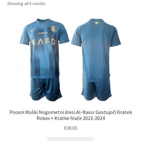
Sorted
Showing all 8 results
by
latest
Poceni Moški Nogometni dresi Al-Nassr Gostujoči Kratek
Rokav + Kratke hlače 2023-2024
€
38.65
Ta