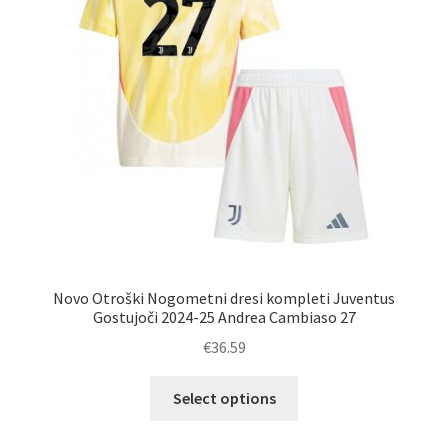
na
strani
izdelka
Novo Otroški Nogometni dresi kompleti Juventus
Gostujoči 2024-25 Andrea Cambiaso 27
€
36.59
Ta
Select options
izdelek
ima