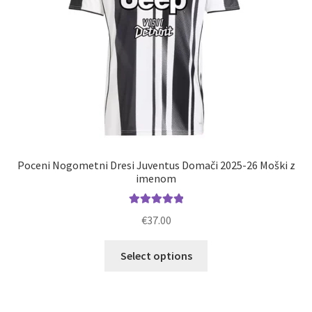
izdelka
Poceni Nogometni Dresi Juventus Domači 2025-26 Moški z
imenom
Ocenjeno
€
37.00
5.00
od 5
Ta
Select options
izdelek
ima
več