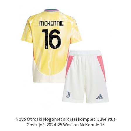
različic.
Možnosti
lahko
izberete
na
strani
izdelka
Novo Otroški Nogometni dresi kompleti Juventus
Gostujoči 2024-25 Weston McKennie 16