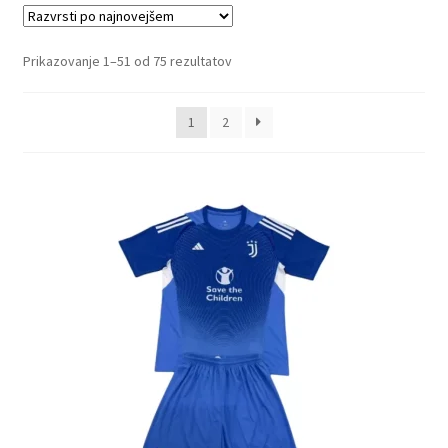
Sorted
Prikazovanje 1–51 od 75 rezultatov
by
latest
1
2