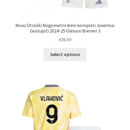
Novo Otroški Nogometni dresi kompleti Juventus
Gostujoči 2024-25 Gleison Bremer 3
€
36.59
Ta
Select options
izdelek
ima
več
različic.
Možnosti
lahko
izberete
na
strani
izdelka