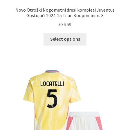
Novo Otroški Nogometni dresi kompleti Juventus
Gostujoči 2024-25 Teun Koopmeiners 8
€
36.59
Ta
Select options
izdelek
ima
več
različic.
Možnosti
lahko
izberete
na
strani
izdelka