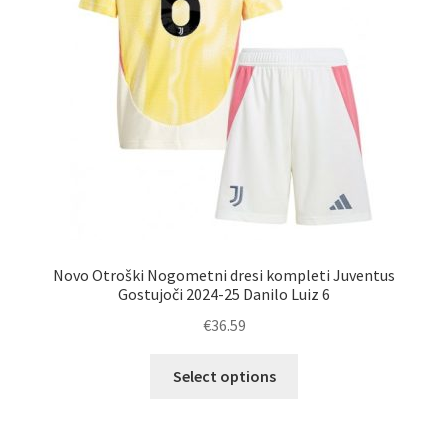
strani
izdelka
Novo Otroški Nogometni dresi kompleti Juventus
Gostujoči 2024-25 Danilo Luiz 6
€
36.59
Ta
Select options
izdelek
ima
več