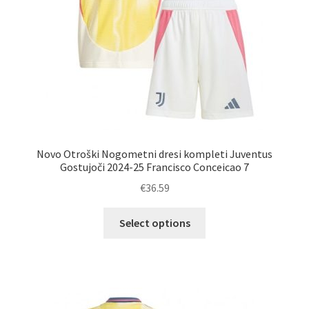
Novo Otroški Nogometni dresi kompleti Juventus
Gostujoči 2024-25 Francisco Conceicao 7
€
36.59
Ta
Select options
izdelek
ima
več
različic.
Možnosti