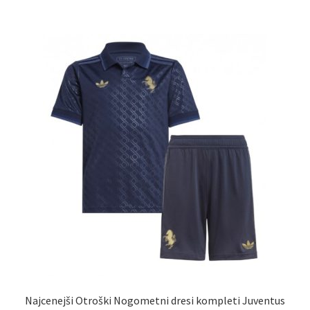
več
različic.
Možnosti
lahko
izberete
na
strani
izdelka
Najcenejši Otroški Nogometni dresi kompleti Juventus