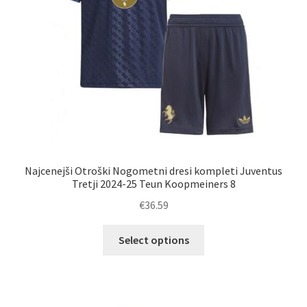
izdelka
Najcenejši Otroški Nogometni dresi kompleti Juventus
Tretji 2024-25 Teun Koopmeiners 8
€
36.59
Ta
Select options
izdelek
ima
več
različic.