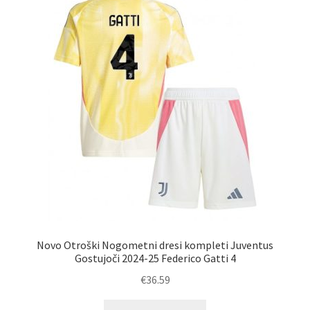
lahko
izberete
na
strani
izdelka
Novo Otroški Nogometni dresi kompleti Juventus
Gostujoči 2024-25 Federico Gatti 4
€
36.59
Ta