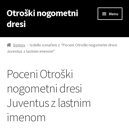
Otroški nogometni
Skip
Skip
Menu
to
to
dresi
navigation
content
Domov
Domov
Izdelki označeni z “Poceni Otroški nogometni dresi
Juventus z lastnim imenom”
Blog
Kontaktiraj nas
Poceni Otroški
Košarica
nogometni dresi
Juventus z lastnim
Moj račun
imenom
Trgovina
Zaključek nakupa