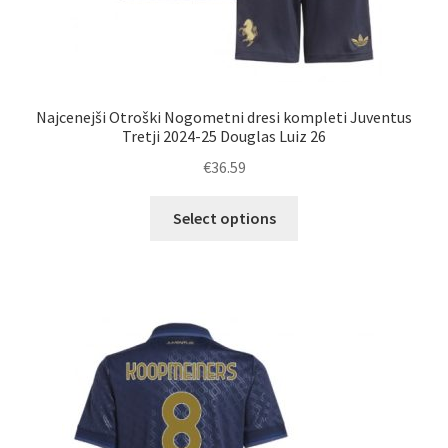
Najcenejši Otroški Nogometni dresi kompleti Juventus
Tretji 2024-25 Douglas Luiz 26
€
36.59
Ta
Select options
izdelek
ima
več
različic.
Možnosti
lahko
izberete
na
strani