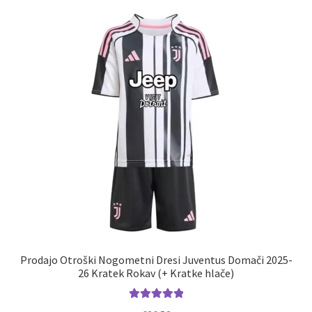
različic.
Možnosti
lahko
izberete
na
strani
izdelka
Prodajo Otroški Nogometni Dresi Juventus Domači 2025-
26 Kratek Rokav (+ Kratke hlače)
Ocenjeno