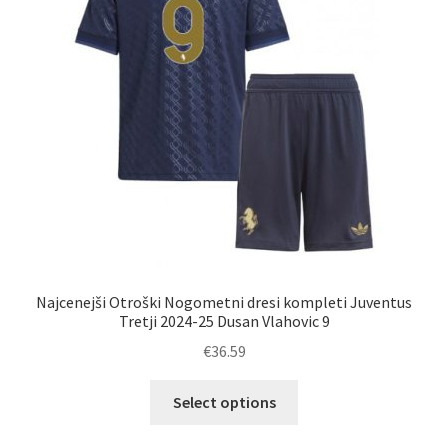
na
strani
izdelka
Najcenejši Otroški Nogometni dresi kompleti Juventus
Tretji 2024-25 Dusan Vlahovic 9
€
36.59
Ta
Select options
izdelek
ima