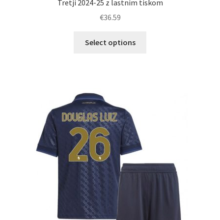
Tretji 2024-25 z lastnim tiskom
€
36.59
Ta
Select options
izdelek
ima
več
različic.
Možnosti
lahko
izberete
na
strani
izdelka