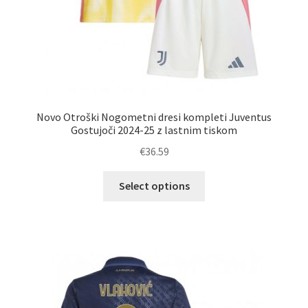
Novo Otroški Nogometni dresi kompleti Juventus
Gostujoči 2024-25 z lastnim tiskom
€
36.59
Ta
Select options
izdelek
ima
več
različic.
Možnosti
lahko
izberete