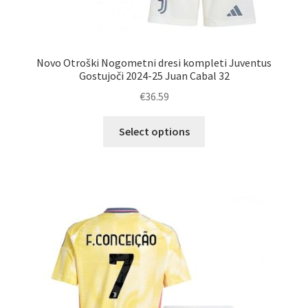
Novo Otroški Nogometni dresi kompleti Juventus
Gostujoči 2024-25 Juan Cabal 32
€
36.59
Ta
Select options
izdelek
ima
več
različic.
Možnosti
lahko
izberete
na
strani
izdelka