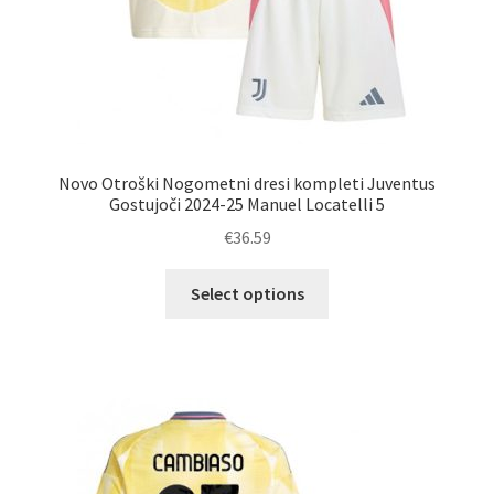
Novo Otroški Nogometni dresi kompleti Juventus
Gostujoči 2024-25 Manuel Locatelli 5
€
36.59
Ta
Select options
izdelek
ima
več
različic.
Možnosti
lahko
izberete