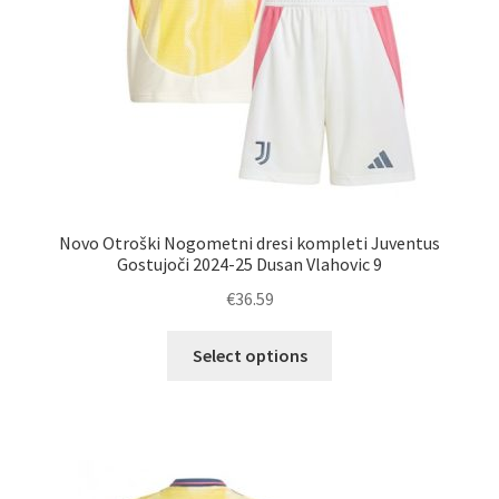
Novo Otroški Nogometni dresi kompleti Juventus
Gostujoči 2024-25 Dusan Vlahovic 9
€
36.59
Ta
Select options
izdelek
ima
več
različic.
Možnosti