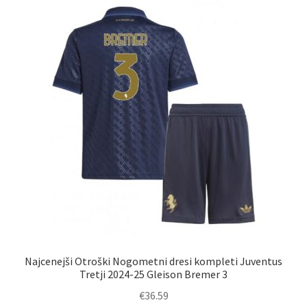
Možnosti
lahko
izberete
na
strani
izdelka
Najcenejši Otroški Nogometni dresi kompleti Juventus
Tretji 2024-25 Gleison Bremer 3
€
36.59