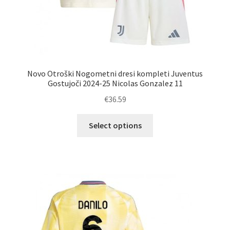
Novo Otroški Nogometni dresi kompleti Juventus
Gostujoči 2024-25 Nicolas Gonzalez 11
€
36.59
Ta
Select options
izdelek
ima
več
različic.
Možnosti
lahko
izberete
na