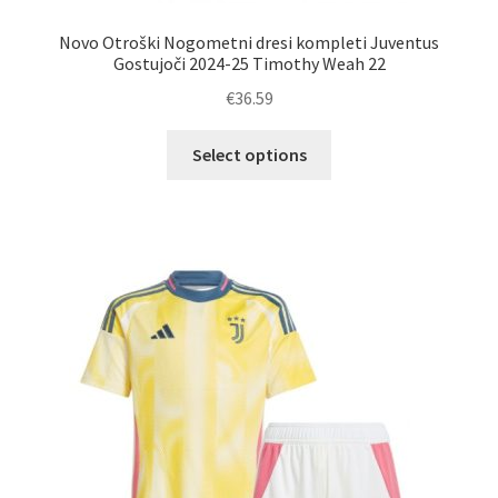
Novo Otroški Nogometni dresi kompleti Juventus
Gostujoči 2024-25 Timothy Weah 22
€
36.59
Ta
Select options
izdelek
ima
več
različic.
Možnosti
lahko
izberete
na
strani
izdelka