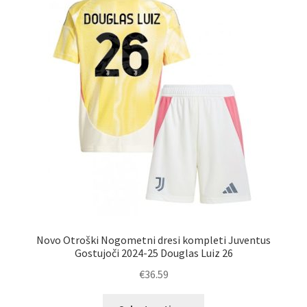
lahko
izberete
na
strani
izdelka
Novo Otroški Nogometni dresi kompleti Juventus
Gostujoči 2024-25 Douglas Luiz 26
€
36.59
Ta