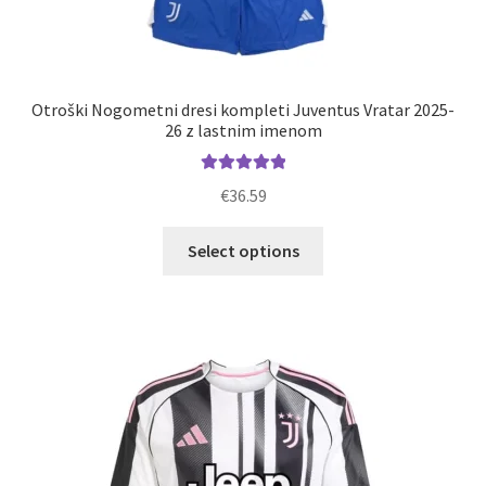
Otroški Nogometni dresi kompleti Juventus Vratar 2025-
26 z lastnim imenom
Ocenjeno
€
36.59
5.00
od 5
Ta
Select options
izdelek
ima
več
različic.
Možnosti
lahko
izberete
na
strani