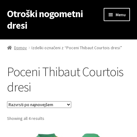
Otroški nogometni
Skip
Skip
Menu
to
to
dresi
navigation
content
Domov
Domov
Izdelki označeni z “Poceni Thibaut Courtois dresi”
Blog
Poceni Thibaut Courtois
Kontaktiraj nas
dresi
Košarica
Moj račun
Sorted
Showing all 4 results
Trgovina
by
latest
Zaključek nakupa