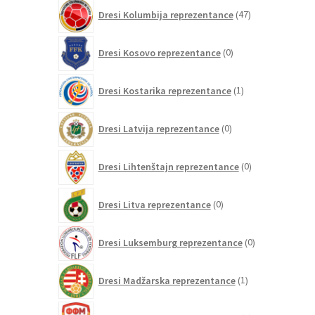
47
Dresi Kolumbija reprezentance
47
izdelkov
0
Dresi Kosovo reprezentance
0
izdelkov
1
Dresi Kostarika reprezentance
1
izdelek
0
Dresi Latvija reprezentance
0
izdelkov
0
Dresi Lihtenštajn reprezentance
0
izdelkov
0
Dresi Litva reprezentance
0
izdelkov
0
Dresi Luksemburg reprezentance
0
izdelkov
1
Dresi Madžarska reprezentance
1
izdelek
0