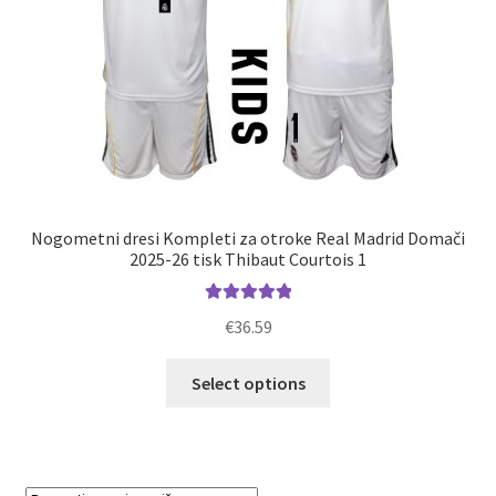
izdelka
Nogometni dresi Kompleti za otroke Real Madrid Domači
2025-26 tisk Thibaut Courtois 1
Ocenjeno
€
36.59
5.00
od 5
Ta
Select options
izdelek
ima
več
različic.