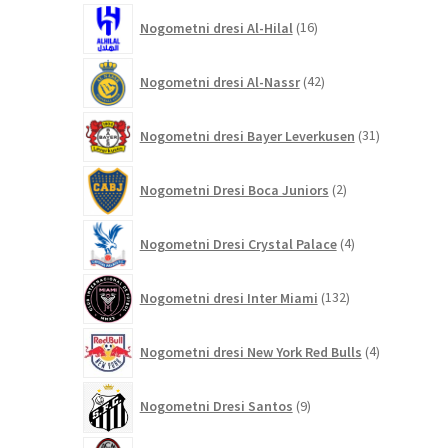
16
Nogometni dresi Al-Hilal
16
izdelkov
42
Nogometni dresi Al-Nassr
42
izdelkov
31
Nogometni dresi Bayer Leverkusen
31
izdelkov
2
Nogometni Dresi Boca Juniors
2
izdelka
4
Nogometni Dresi Crystal Palace
4
izdelki
132
Nogometni dresi Inter Miami
132
izdelkov
4
Nogometni dresi New York Red Bulls
4
izdelki
9
Nogometni Dresi Santos
9
izdelkov
211