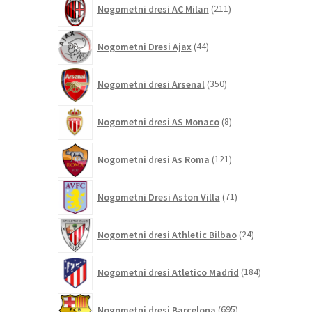
Nogometni dresi AC Milan
211
izdelkov
44
Nogometni Dresi Ajax
44
izdelkov
350
Nogometni dresi Arsenal
350
izdelkov
8
Nogometni dresi AS Monaco
8
izdelkov
121
Nogometni dresi As Roma
121
izdelkov
71
Nogometni Dresi Aston Villa
71
izdelkov
24
Nogometni dresi Athletic Bilbao
24
izdelkov
184
Nogometni dresi Atletico Madrid
184
izdelkov
695
Nogometni dresi Barcelona
695