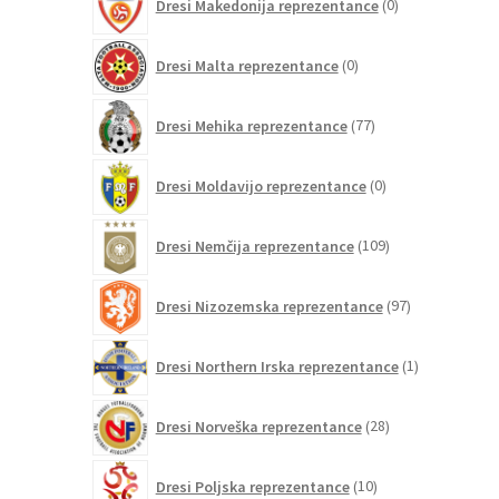
Dresi Makedonija reprezentance
0
izdelkov
0
Dresi Malta reprezentance
0
izdelkov
77
Dresi Mehika reprezentance
77
izdelkov
0
Dresi Moldavijo reprezentance
0
izdelkov
109
Dresi Nemčija reprezentance
109
izdelkov
97
Dresi Nizozemska reprezentance
97
izdelkov
1
Dresi Northern Irska reprezentance
1
izdelek
28
Dresi Norveška reprezentance
28
izdelkov
10
Dresi Poljska reprezentance
10
izdelkov