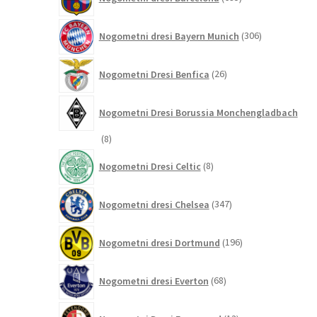
izdelkov
306
Nogometni dresi Bayern Munich
306
izdelkov
26
Nogometni Dresi Benfica
26
izdelkov
Nogometni Dresi Borussia Monchengladbach
8
8
izdelkov
8
Nogometni Dresi Celtic
8
izdelkov
347
Nogometni dresi Chelsea
347
izdelkov
196
Nogometni dresi Dortmund
196
izdelkov
68
Nogometni dresi Everton
68
izdelkov
13