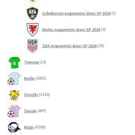
1
Uzbekistan nogometni dresi SP 2026
1
izdelek
3
Wales nogometni dresi SP 2026
3
izdelki
38
ZDA nogometni dresi SP 2026
38
izdelkov
13
Trening
13
izdelkov
3881
Moški
3881
izdelkov
3320
Otroški
3320
izdelkov
497
Ženski
497
izdelkov
6200
Klubi
6200
izdelkov