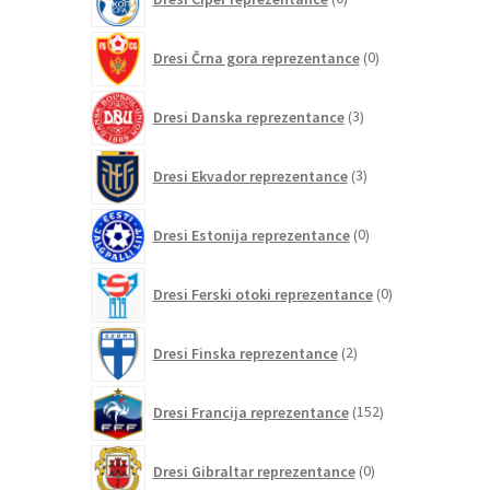
izdelkov
0
Dresi Črna gora reprezentance
0
izdelkov
3
Dresi Danska reprezentance
3
izdelki
3
Dresi Ekvador reprezentance
3
izdelki
0
Dresi Estonija reprezentance
0
izdelkov
0
Dresi Ferski otoki reprezentance
0
izdelkov
2
Dresi Finska reprezentance
2
izdelka
152
Dresi Francija reprezentance
152
izdelkov
0
Dresi Gibraltar reprezentance
0
izdelkov