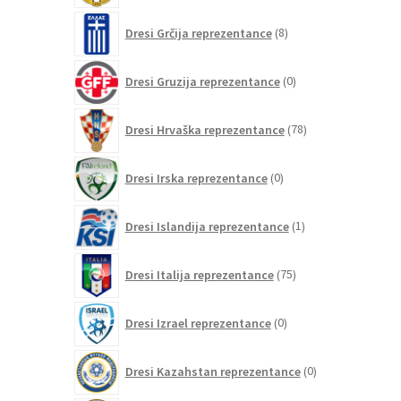
8
Dresi Grčija reprezentance
8
izdelkov
0
Dresi Gruzija reprezentance
0
izdelkov
78
Dresi Hrvaška reprezentance
78
izdelkov
0
Dresi Irska reprezentance
0
izdelkov
1
Dresi Islandija reprezentance
1
izdelek
75
Dresi Italija reprezentance
75
izdelkov
0
Dresi Izrael reprezentance
0
izdelkov
0
Dresi Kazahstan reprezentance
0
izdelkov