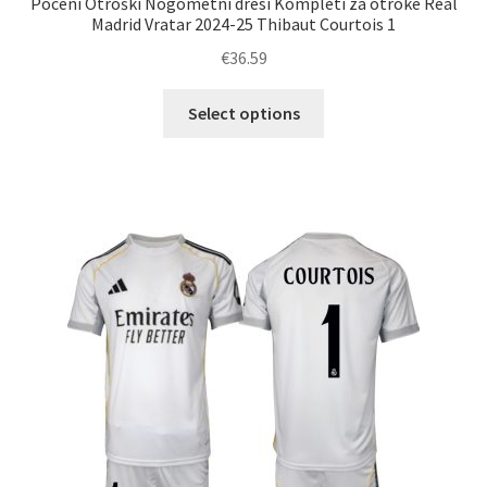
Poceni Otroški Nogometni dresi Kompleti za otroke Real
Madrid Vratar 2024-25 Thibaut Courtois 1
€
36.59
Ta
Select options
izdelek
ima
več
različic.
Možnosti
lahko
izberete
na
strani
izdelka