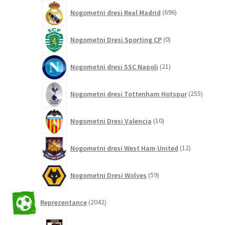
696
Nogometni dresi Real Madrid
696
izdelkov
0
Nogometni Dresi Sporting CP
0
izdelkov
21
Nogometni dresi SSC Napoli
21
izdelkov
255
Nogometni dresi Tottenham Hotspur
255
izdelko
10
Nogometni Dresi Valencia
10
izdelkov
12
Nogometni dresi West Ham United
12
izdelkov
59
Nogometni Dresi Wolves
59
izdelkov
2042
Reprezentance
2042
izdelkov
26