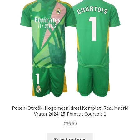
Poceni Otroški Nogometni dresi Kompleti Real Madrid
Vratar 2024-25 Thibaut Courtois 1
€
36.59
Ta
Select options