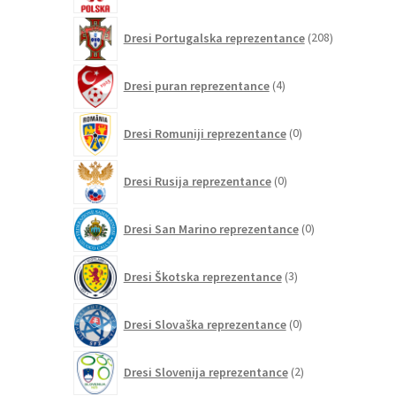
208
Dresi Portugalska reprezentance
208
izdelkov
4
Dresi puran reprezentance
4
izdelki
0
Dresi Romuniji reprezentance
0
izdelkov
0
Dresi Rusija reprezentance
0
izdelkov
0
Dresi San Marino reprezentance
0
izdelkov
3
Dresi Škotska reprezentance
3
izdelki
0
Dresi Slovaška reprezentance
0
izdelkov
2
Dresi Slovenija reprezentance
2
izdelka