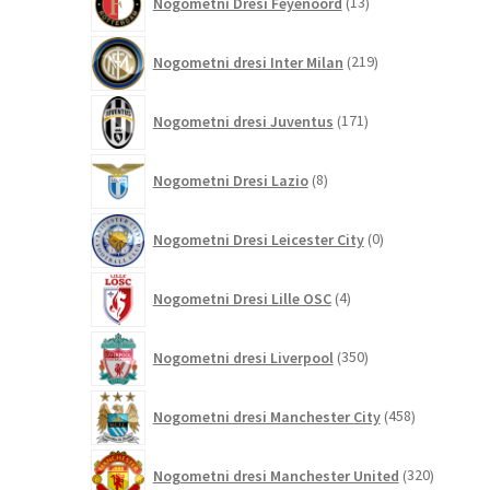
Nogometni Dresi Feyenoord
13
izdelkov
219
Nogometni dresi Inter Milan
219
izdelkov
171
Nogometni dresi Juventus
171
izdelkov
8
Nogometni Dresi Lazio
8
izdelkov
0
Nogometni Dresi Leicester City
0
izdelkov
4
Nogometni Dresi Lille OSC
4
izdelki
350
Nogometni dresi Liverpool
350
izdelkov
458
Nogometni dresi Manchester City
458
izdelkov
320
Nogometni dresi Manchester United
320
izdelkov