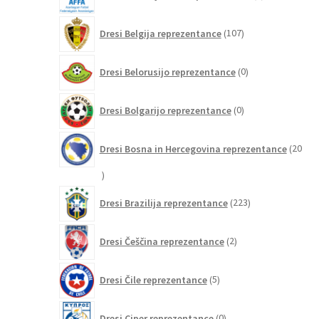
izdelkov
107
Dresi Belgija reprezentance
107
izdelkov
0
Dresi Belorusijo reprezentance
0
izdelkov
0
Dresi Bolgarijo reprezentance
0
izdelkov
Dresi Bosna in Hercegovina reprezentance
20
20
izdelkov
223
Dresi Brazilija reprezentance
223
izdelkov
2
Dresi Češčina reprezentance
2
izdelka
5
Dresi Čile reprezentance
5
izdelkov
0
Dresi Ciper reprezentance
0