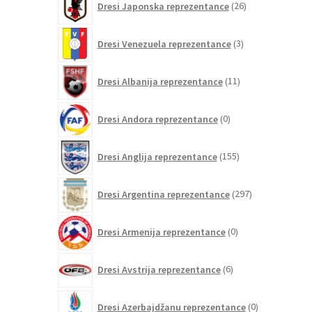
Dresi Japonska reprezentance
26
izdelkov
3
Dresi Venezuela reprezentance
3
izdelki
11
Dresi Albanija reprezentance
11
izdelkov
0
Dresi Andora reprezentance
0
izdelkov
155
Dresi Anglija reprezentance
155
izdelkov
297
Dresi Argentina reprezentance
297
izdelkov
0
Dresi Armenija reprezentance
0
izdelkov
6
Dresi Avstrija reprezentance
6
izdelkov
0
Dresi Azerbajdžanu reprezentance
0