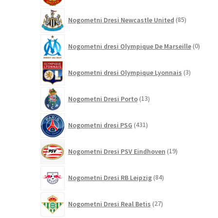
85
Nogometni Dresi Newcastle United
85
izdelkov
0
Nogometni dresi Olympique De Marseille
0
izdelk
3
Nogometni dresi Olympique Lyonnais
3
izdelki
13
Nogometni Dresi Porto
13
izdelkov
431
Nogometni dresi PSG
431
izdelkov
19
Nogometni Dresi PSV Eindhoven
19
izdelkov
84
Nogometni Dresi RB Leipzig
84
izdelkov
27
Nogometni Dresi Real Betis
27
izdelkov