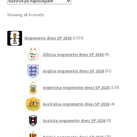
Možnosti
lahko
Sorted
Showing all 4 results
izberete
by
na
latest
1223
strani
Nogometni dresi SP 2026
1223
izdelkov
izdelka
6
Alžirija nogometni dresi SP 2026
6
izdelkov
51
Anglija nogometni dresi SP 2026
51
izdelkov
120
Argentina nogometni dresi SP 2026
120
izdelkov
4
Avstralija nogometni dresi SP 2026
4
izdelki
6
Avstrija nogometni dresi SP 2026
6
izdelkov
75
Belgija nogometni dresi SP 2026
75