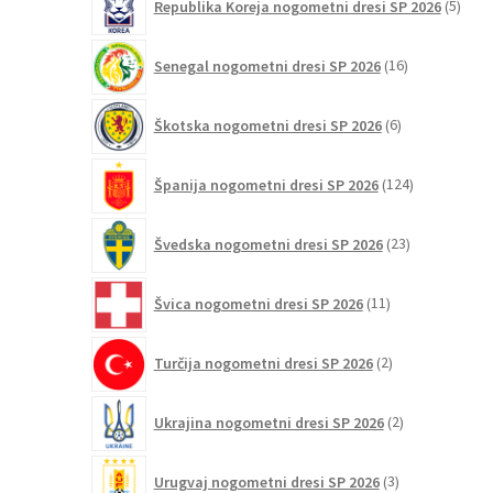
Republika Koreja nogometni dresi SP 2026
5
izdel
16
Senegal nogometni dresi SP 2026
16
izdelkov
6
Škotska nogometni dresi SP 2026
6
izdelkov
124
Španija nogometni dresi SP 2026
124
izdelkov
23
Švedska nogometni dresi SP 2026
23
izdelkov
11
Švica nogometni dresi SP 2026
11
izdelkov
2
Turčija nogometni dresi SP 2026
2
izdelka
2
Ukrajina nogometni dresi SP 2026
2
izdelka
3
Urugvaj nogometni dresi SP 2026
3
izdelki