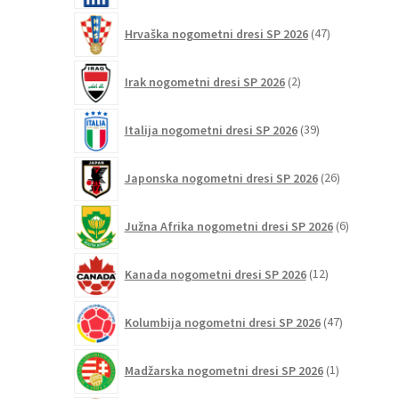
47
Hrvaška nogometni dresi SP 2026
47
izdelkov
2
Irak nogometni dresi SP 2026
2
izdelka
39
Italija nogometni dresi SP 2026
39
izdelkov
26
Japonska nogometni dresi SP 2026
26
izdelkov
6
Južna Afrika nogometni dresi SP 2026
6
izdelkov
12
Kanada nogometni dresi SP 2026
12
izdelkov
47
Kolumbija nogometni dresi SP 2026
47
izdelkov
1
Madžarska nogometni dresi SP 2026
1
izdelek