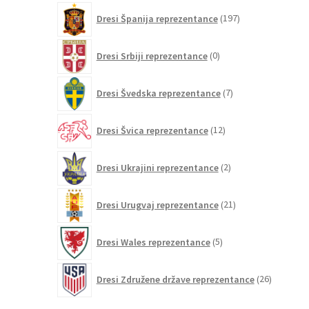
197
Dresi Španija reprezentance
197
izdelkov
0
Dresi Srbiji reprezentance
0
izdelkov
7
Dresi Švedska reprezentance
7
izdelkov
12
Dresi Švica reprezentance
12
izdelkov
2
Dresi Ukrajini reprezentance
2
izdelka
21
Dresi Urugvaj reprezentance
21
izdelkov
5
Dresi Wales reprezentance
5
izdelkov
26
Dresi Združene države reprezentance
26
izdelkov