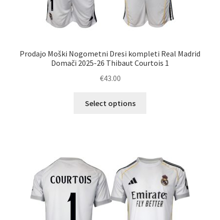
Prodajo Moški Nogometni Dresi kompleti Real Madrid
Domači 2025-26 Thibaut Courtois 1
€
43.00
Ta
Select options
izdelek
ima
več
različic.
Možnosti
lahko
izberete
na
strani