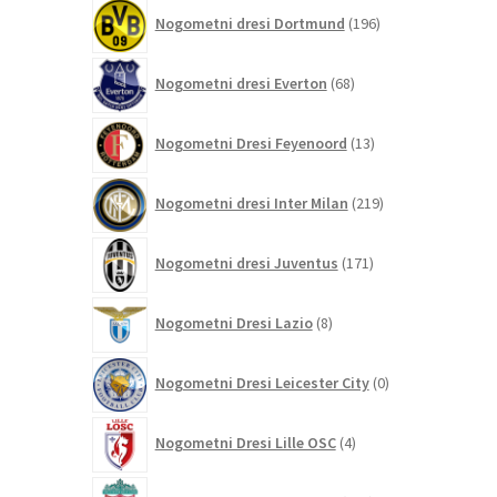
196
Nogometni dresi Dortmund
196
izdelkov
68
Nogometni dresi Everton
68
izdelkov
13
Nogometni Dresi Feyenoord
13
izdelkov
219
Nogometni dresi Inter Milan
219
izdelkov
171
Nogometni dresi Juventus
171
izdelkov
8
Nogometni Dresi Lazio
8
izdelkov
0
Nogometni Dresi Leicester City
0
izdelkov
4
Nogometni Dresi Lille OSC
4
izdelki
350