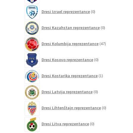
0
Dresi Izrael reprezentance
0
izdelkov
0
Dresi Kazahstan reprezentance
0
izdelkov
47
Dresi Kolumbija reprezentance
47
izdelkov
0
Dresi Kosovo reprezentance
0
izdelkov
1
Dresi Kostarika reprezentance
1
izdelek
0
Dresi Latvija reprezentance
0
izdelkov
0
Dresi Lihtenštajn reprezentance
0
izdelkov
0
Dresi Litva reprezentance
0
izdelkov