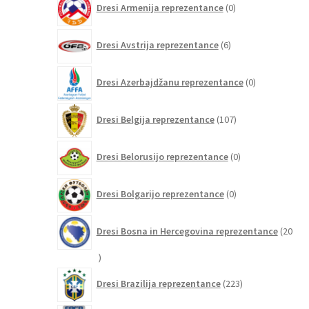
Dresi Armenija reprezentance
0
izdelkov
6
Dresi Avstrija reprezentance
6
izdelkov
0
Dresi Azerbajdžanu reprezentance
0
izdelkov
107
Dresi Belgija reprezentance
107
izdelkov
0
Dresi Belorusijo reprezentance
0
izdelkov
0
Dresi Bolgarijo reprezentance
0
izdelkov
Dresi Bosna in Hercegovina reprezentance
20
20
izdelkov
223
Dresi Brazilija reprezentance
223
izdelkov