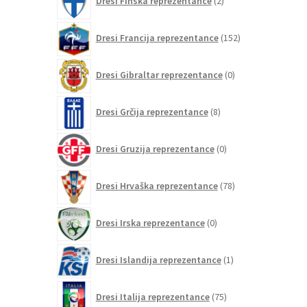
Dresi Finska reprezentance
2
izdelka
152
Dresi Francija reprezentance
152
izdelkov
0
Dresi Gibraltar reprezentance
0
izdelkov
8
Dresi Grčija reprezentance
8
izdelkov
0
Dresi Gruzija reprezentance
0
izdelkov
78
Dresi Hrvaška reprezentance
78
izdelkov
0
Dresi Irska reprezentance
0
izdelkov
1
Dresi Islandija reprezentance
1
izdelek
75
Dresi Italija reprezentance
75
izdelkov