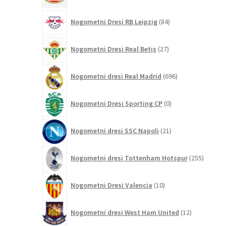
84
Nogometni Dresi RB Leipzig
84
izdelkov
27
Nogometni Dresi Real Betis
27
izdelkov
696
Nogometni dresi Real Madrid
696
izdelkov
0
Nogometni Dresi Sporting CP
0
izdelkov
21
Nogometni dresi SSC Napoli
21
izdelkov
255
Nogometni dresi Tottenham Hotspur
255
izdelko
10
Nogometni Dresi Valencia
10
izdelkov
12
Nogometni dresi West Ham United
12
izdelkov