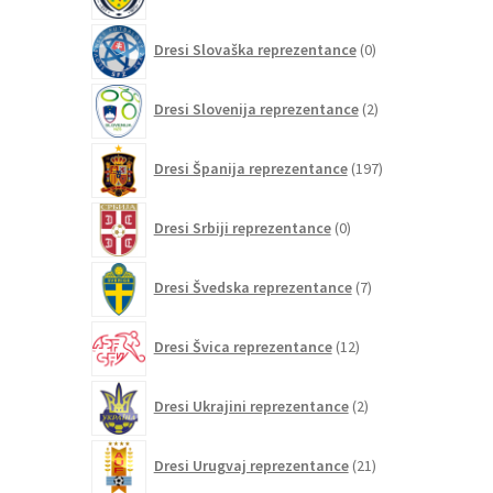
0
Dresi Slovaška reprezentance
0
izdelkov
2
Dresi Slovenija reprezentance
2
izdelka
197
Dresi Španija reprezentance
197
izdelkov
0
Dresi Srbiji reprezentance
0
izdelkov
7
Dresi Švedska reprezentance
7
izdelkov
12
Dresi Švica reprezentance
12
izdelkov
2
Dresi Ukrajini reprezentance
2
izdelka
21
Dresi Urugvaj reprezentance
21
izdelkov