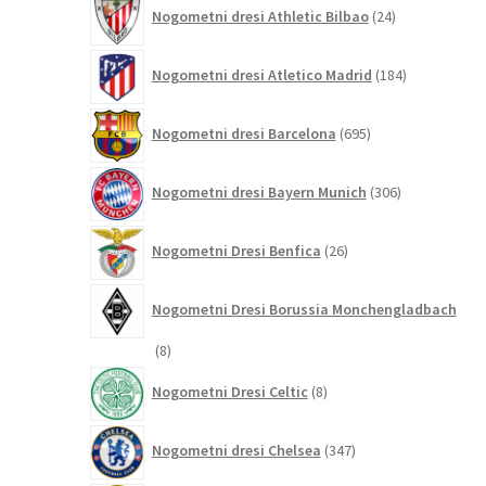
24
Nogometni dresi Athletic Bilbao
24
izdelkov
184
Nogometni dresi Atletico Madrid
184
izdelkov
695
Nogometni dresi Barcelona
695
izdelkov
306
Nogometni dresi Bayern Munich
306
izdelkov
26
Nogometni Dresi Benfica
26
izdelkov
Nogometni Dresi Borussia Monchengladbach
8
8
izdelkov
8
Nogometni Dresi Celtic
8
izdelkov
347
Nogometni dresi Chelsea
347
izdelkov