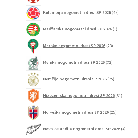
47
Kolumbija nogometni dresi SP 2026
47
izdelkov
1
Madžarska nogometni dresi SP 2026
1
izdelek
23
Maroko nogometni dresi SP 2026
23
izdelkov
32
Mehika nogometni dresi SP 2026
32
izdelkov
75
Nemčija nogometni dresi SP 2026
75
izdelkov
31
Nizozemska nogometni dresi SP 2026
31
izdelkov
25
Norveška nogometni dresi SP 2026
25
izdelkov
4
Nova Zelandija nogometni dresi SP 2026
4
izdelki