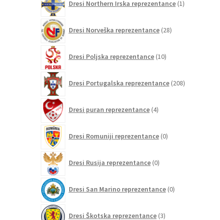
Dresi Northern Irska reprezentance
1
izdelek
28
Dresi Norveška reprezentance
28
izdelkov
10
Dresi Poljska reprezentance
10
izdelkov
208
Dresi Portugalska reprezentance
208
izdelkov
4
Dresi puran reprezentance
4
izdelki
0
Dresi Romuniji reprezentance
0
izdelkov
0
Dresi Rusija reprezentance
0
izdelkov
0
Dresi San Marino reprezentance
0
izdelkov
3
Dresi Škotska reprezentance
3
izdelki