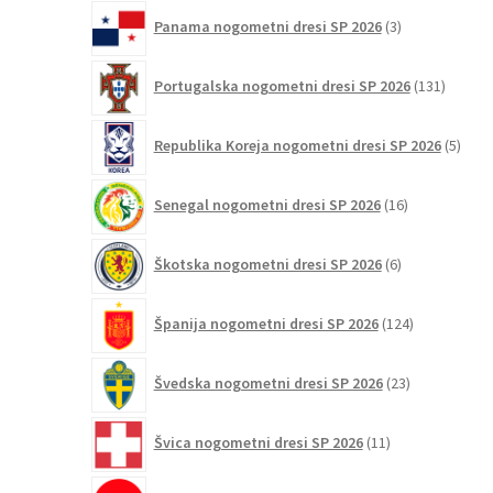
3
Panama nogometni dresi SP 2026
3
izdelki
131
Portugalska nogometni dresi SP 2026
131
izdelko
5
Republika Koreja nogometni dresi SP 2026
5
izdel
16
Senegal nogometni dresi SP 2026
16
izdelkov
6
Škotska nogometni dresi SP 2026
6
izdelkov
124
Španija nogometni dresi SP 2026
124
izdelkov
23
Švedska nogometni dresi SP 2026
23
izdelkov
11
Švica nogometni dresi SP 2026
11
izdelkov
2