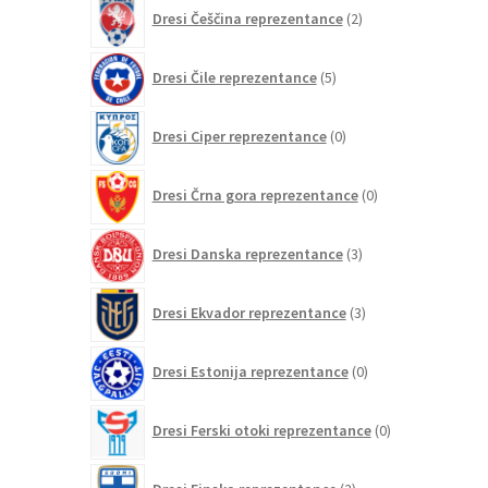
2
Dresi Češčina reprezentance
2
izdelka
5
Dresi Čile reprezentance
5
izdelkov
0
Dresi Ciper reprezentance
0
izdelkov
0
Dresi Črna gora reprezentance
0
izdelkov
3
Dresi Danska reprezentance
3
izdelki
3
Dresi Ekvador reprezentance
3
izdelki
0
Dresi Estonija reprezentance
0
izdelkov
0
Dresi Ferski otoki reprezentance
0
izdelkov
2