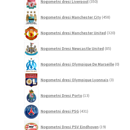
Nogometni dresi Liverpool
350
izdelkov
458
Nogometni dresi Manchester City
458
izdelkov
320
Nogometni dresi Manchester United
320
izdelkov
85
Nogometni Dresi Newcastle United
85
izdelkov
0
Nogometni dresi Olympique De Marseille
0
izdelk
3
Nogometni dresi Olympique Lyonnais
3
izdelki
13
Nogometni Dresi Porto
13
izdelkov
431
Nogometni dresi PSG
431
izdelkov
19
Nogometni Dresi PSV Eindhoven
19
izdelkov