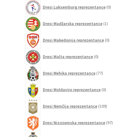
0
Dresi Luksemburg reprezentance
0
izdelkov
1
Dresi Madžarska reprezentance
1
izdelek
0
Dresi Makedonija reprezentance
0
izdelkov
0
Dresi Malta reprezentance
0
izdelkov
77
Dresi Mehika reprezentance
77
izdelkov
0
Dresi Moldavijo reprezentance
0
izdelkov
109
Dresi Nemčija reprezentance
109
izdelkov
97
Dresi Nizozemska reprezentance
97
izdelkov
1