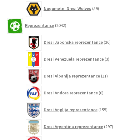
59
Nogometni Dresi Wolves
59
izdelkov
2042
Reprezentance
2042
izdelkov
26
Dresi Japonska reprezentance
26
izdelkov
3
Dresi Venezuela reprezentance
3
izdelki
11
Dresi Albanija reprezentance
11
izdelkov
0
Dresi Andora reprezentance
0
izdelkov
155
Dresi Anglija reprezentance
155
izdelkov
297
Dresi Argentina reprezentance
297
izdelkov
0