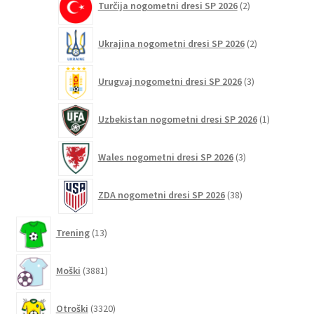
Turčija nogometni dresi SP 2026
2
izdelka
2
Ukrajina nogometni dresi SP 2026
2
izdelka
3
Urugvaj nogometni dresi SP 2026
3
izdelki
1
Uzbekistan nogometni dresi SP 2026
1
izdelek
3
Wales nogometni dresi SP 2026
3
izdelki
38
ZDA nogometni dresi SP 2026
38
izdelkov
13
Trening
13
izdelkov
3881
Moški
3881
izdelkov
3320
Otroški
3320