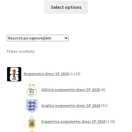
Ta
Select options
izdelek
ima
več
različic.
Možnosti
lahko
Prikaz rezultata
izberete
na
1223
strani
Nogometni dresi SP 2026
1223
izdelkov
izdelka
6
Alžirija nogometni dresi SP 2026
6
izdelkov
51
Anglija nogometni dresi SP 2026
51
izdelkov
120
Argentina nogometni dresi SP 2026
120
izdelkov