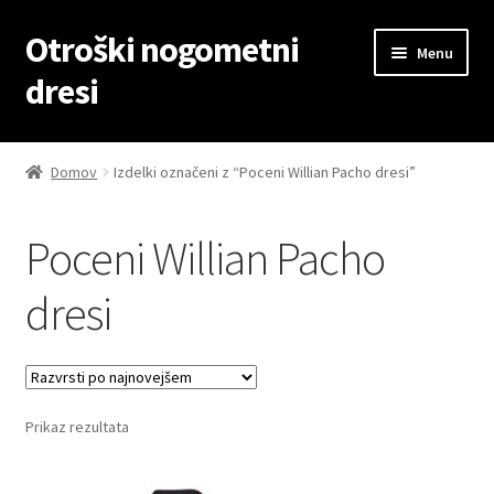
Otroški nogometni
Skip
Skip
Menu
to
to
dresi
navigation
content
Domov
Domov
Izdelki označeni z “Poceni Willian Pacho dresi”
Blog
Poceni Willian Pacho
Kontaktiraj nas
dresi
Košarica
Moj račun
Prikaz rezultata
Trgovina
Zaključek nakupa