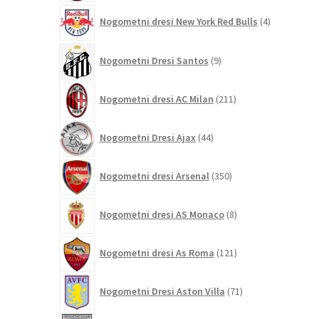
4
Nogometni dresi New York Red Bulls
4
izdelki
9
Nogometni Dresi Santos
9
izdelkov
211
Nogometni dresi AC Milan
211
izdelkov
44
Nogometni Dresi Ajax
44
izdelkov
350
Nogometni dresi Arsenal
350
izdelkov
8
Nogometni dresi AS Monaco
8
izdelkov
121
Nogometni dresi As Roma
121
izdelkov
71
Nogometni Dresi Aston Villa
71
izdelkov