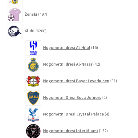
izdelkov
497
Ženski
497
izdelkov
6200
Klubi
6200
izdelkov
16
Nogometni dresi Al-Hilal
16
izdelkov
42
Nogometni dresi Al-Nassr
42
izdelkov
31
Nogometni dresi Bayer Leverkusen
31
izdelkov
2
Nogometni Dresi Boca Juniors
2
izdelka
4
Nogometni Dresi Crystal Palace
4
izdelki
132
Nogometni dresi Inter Miami
132
izdelkov