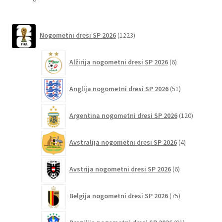
izberete
by
na
latest
1223
strani
Nogometni dresi SP 2026
1223
izdelkov
izdelka
6
Alžirija nogometni dresi SP 2026
6
izdelkov
51
Anglija nogometni dresi SP 2026
51
izdelkov
120
Argentina nogometni dresi SP 2026
120
izdelkov
4
Avstralija nogometni dresi SP 2026
4
izdelki
6
Avstrija nogometni dresi SP 2026
6
izdelkov
75
Belgija nogometni dresi SP 2026
75
izdelkov
91