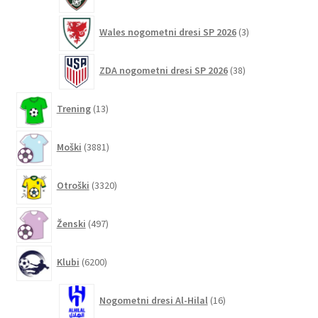
izdelek
3
Wales nogometni dresi SP 2026
3
izdelki
38
ZDA nogometni dresi SP 2026
38
izdelkov
13
Trening
13
izdelkov
3881
Moški
3881
izdelkov
3320
Otroški
3320
izdelkov
497
Ženski
497
izdelkov
6200
Klubi
6200
izdelkov
16
Nogometni dresi Al-Hilal
16
izdelkov