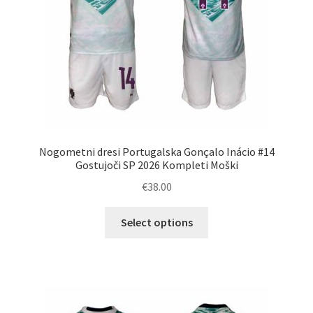
izdelka
Nogometni dresi Portugalska Gonçalo Inácio #14
Gostujoči SP 2026 Kompleti Moški
€
38.00
Ta
Select options
izdelek
ima
več
različic.
Možnosti