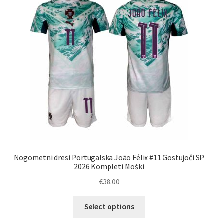
lahko
izberete
na
strani
izdelka
Nogometni dresi Portugalska João Félix #11 Gostujoči SP
2026 Kompleti Moški
€
38.00
Ta
Select options
izdelek