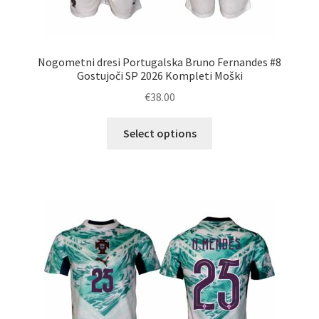
Nogometni dresi Portugalska Bruno Fernandes #8
Gostujoči SP 2026 Kompleti Moški
€
38.00
Ta
Select options
izdelek
ima
več
različic.
Možnosti
lahko
izberete
na
strani
izdelka