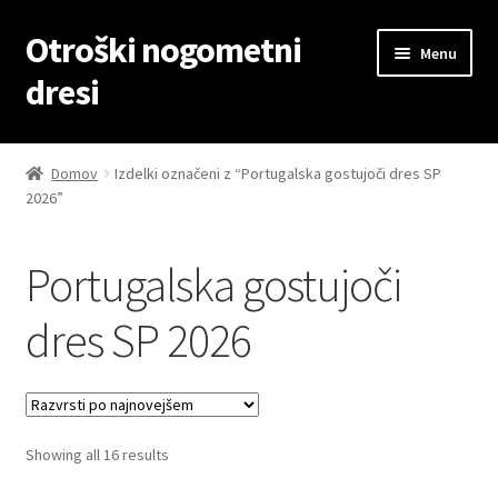
Otroški nogometni
Skip
Skip
Menu
to
to
dresi
navigation
content
Domov
Domov
Izdelki označeni z “Portugalska gostujoči dres SP
2026”
Blog
Kontaktiraj nas
Portugalska gostujoči
Košarica
dres SP 2026
Moj račun
Trgovina
Sorted
Showing all 16 results
by
Zaključek nakupa