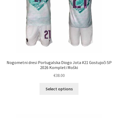
izdelka
Nogometni dresi Portugalska Diogo Jota #21 Gostujoči SP
2026 Kompleti Moški
€
38.00
Ta
Select options
izdelek
ima
več
različic.