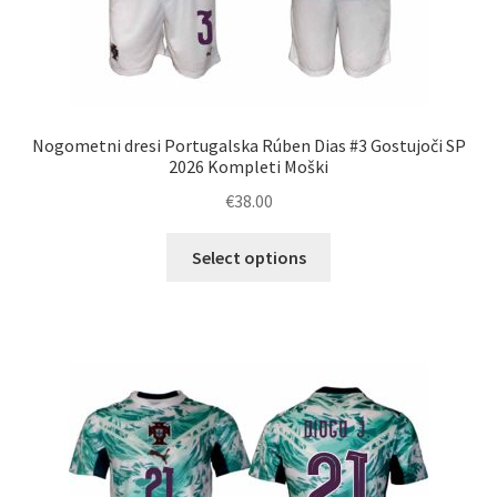
Nogometni dresi Portugalska Rúben Dias #3 Gostujoči SP
2026 Kompleti Moški
€
38.00
Ta
Select options
izdelek
ima
več
različic.
Možnosti
lahko
izberete
na
strani