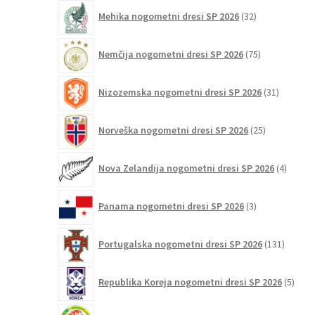
32
Mehika nogometni dresi SP 2026
32
izdelkov
75
Nemčija nogometni dresi SP 2026
75
izdelkov
31
Nizozemska nogometni dresi SP 2026
31
izdelkov
25
Norveška nogometni dresi SP 2026
25
izdelkov
4
Nova Zelandija nogometni dresi SP 2026
4
izdelki
3
Panama nogometni dresi SP 2026
3
izdelki
131
Portugalska nogometni dresi SP 2026
131
izdelko
5
Republika Koreja nogometni dresi SP 2026
5
izdel
16