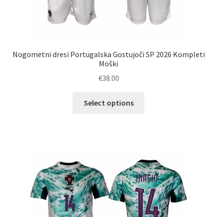
Nogometni dresi Portugalska Gostujoči SP 2026 Kompleti
Moški
€
38.00
Ta
Select options
izdelek
ima
več
različic.
Možnosti
lahko
izberete
na
strani