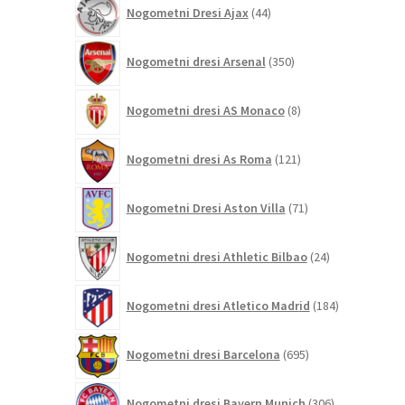
44
Nogometni Dresi Ajax
44
izdelkov
350
Nogometni dresi Arsenal
350
izdelkov
8
Nogometni dresi AS Monaco
8
izdelkov
121
Nogometni dresi As Roma
121
izdelkov
71
Nogometni Dresi Aston Villa
71
izdelkov
24
Nogometni dresi Athletic Bilbao
24
izdelkov
184
Nogometni dresi Atletico Madrid
184
izdelkov
695
Nogometni dresi Barcelona
695
izdelkov
306
Nogometni dresi Bayern Munich
306