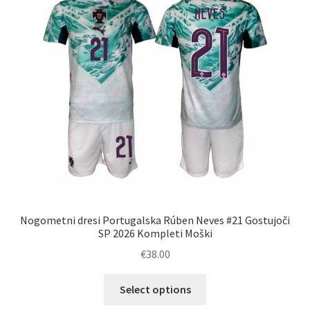
lahko
izberete
na
strani
izdelka
Nogometni dresi Portugalska Rúben Neves #21 Gostujoči
SP 2026 Kompleti Moški
€
38.00
Ta
Select options
izdelek