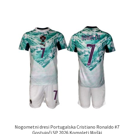
ima
več
različic.
Možnosti
lahko
izberete
na
strani
izdelka
Nogometni dresi Portugalska Cristiano Ronaldo #7
Gostujoči SP 2026 Kompleti Moški