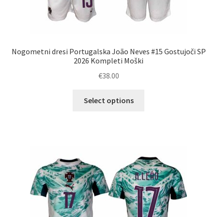
Nogometni dresi Portugalska João Neves #15 Gostujoči SP
2026 Kompleti Moški
€
38.00
Ta
Select options
izdelek
ima
več
različic.
Možnosti
lahko
izberete
na
strani
izdelka