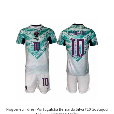
ima
več
različic.
Možnosti
lahko
izberete
na
strani
izdelka
Nogometni dresi Portugalska Bernardo Silva #10 Gostujoči
SP 2026 Kompleti Moški