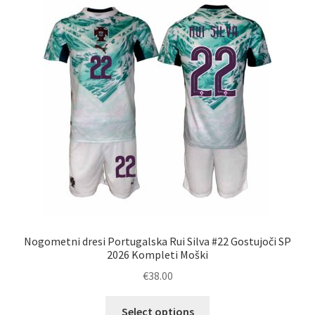
Možnosti
lahko
izberete
na
strani
izdelka
Nogometni dresi Portugalska Rui Silva #22 Gostujoči SP
2026 Kompleti Moški
€
38.00
Ta
Select options