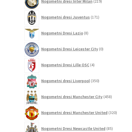
Nogometni dresi Inter Milan
219
izdelkov
171
Nogometni dresi Juventus
171
izdelkov
8
Nogometni Dresi Lazio
8
izdelkov
0
Nogometni Dresi Leicester City
0
izdelkov
4
Nogometni Dresi Lille OSC
4
izdelki
350
Nogometni dresi Liverpool
350
izdelkov
458
Nogometni dresi Manchester City
458
izdelkov
320
Nogometni dresi Manchester United
320
izdelkov
85
Nogometni Dresi Newcastle United
85
izdelkov