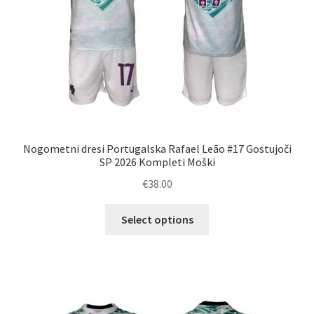
Nogometni dresi Portugalska Rafael Leão #17 Gostujoči
SP 2026 Kompleti Moški
€
38.00
Ta
Select options
izdelek
ima
več
različic.
Možnosti