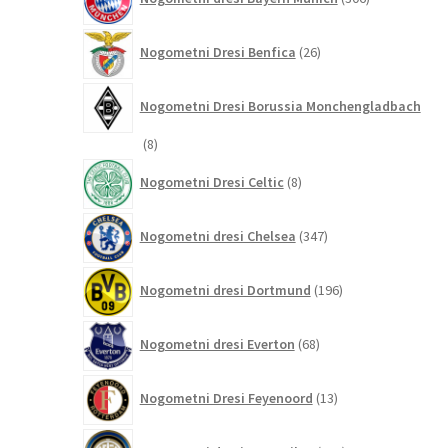
izdelkov
26
Nogometni Dresi Benfica
26
izdelkov
Nogometni Dresi Borussia Monchengladbach
8
8
izdelkov
8
Nogometni Dresi Celtic
8
izdelkov
347
Nogometni dresi Chelsea
347
izdelkov
196
Nogometni dresi Dortmund
196
izdelkov
68
Nogometni dresi Everton
68
izdelkov
13
Nogometni Dresi Feyenoord
13
izdelkov
219