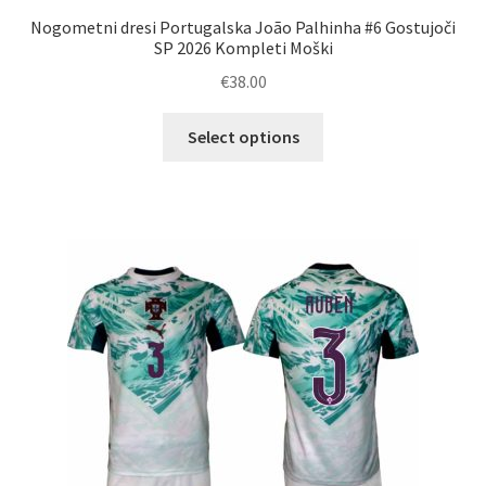
Nogometni dresi Portugalska João Palhinha #6 Gostujoči
SP 2026 Kompleti Moški
€
38.00
Ta
Select options
izdelek
ima
več
različic.
Možnosti
lahko
izberete
na
strani
izdelka