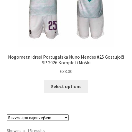
Nogometni dresi Portugalska Nuno Mendes #25 Gostujoči
SP 2026 Kompleti Moški
€
38.00
Ta
Select options
izdelek
ima
več
različic.
Možnosti
lahko
Sorted
Showing all 16 results