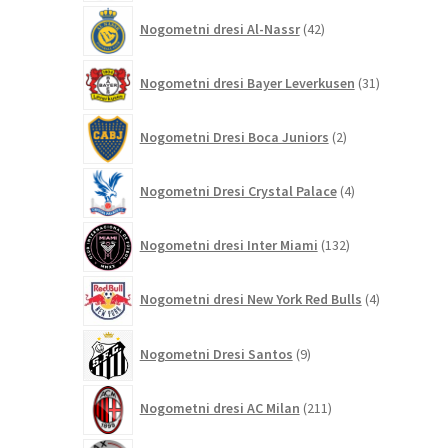
42
Nogometni dresi Al-Nassr
42
izdelkov
31
Nogometni dresi Bayer Leverkusen
31
izdelkov
2
Nogometni Dresi Boca Juniors
2
izdelka
4
Nogometni Dresi Crystal Palace
4
izdelki
132
Nogometni dresi Inter Miami
132
izdelkov
4
Nogometni dresi New York Red Bulls
4
izdelki
9
Nogometni Dresi Santos
9
izdelkov
211
Nogometni dresi AC Milan
211
izdelkov