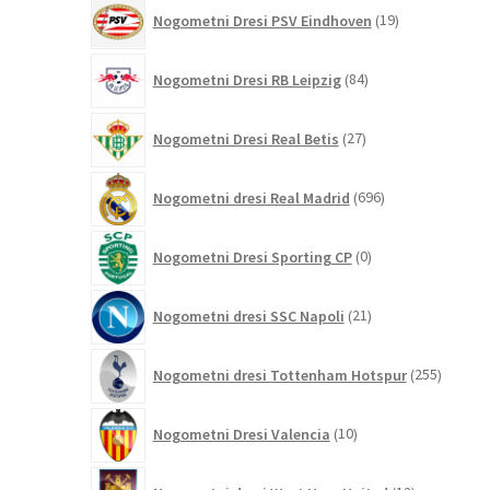
19
Nogometni Dresi PSV Eindhoven
19
izdelkov
84
Nogometni Dresi RB Leipzig
84
izdelkov
27
Nogometni Dresi Real Betis
27
izdelkov
696
Nogometni dresi Real Madrid
696
izdelkov
0
Nogometni Dresi Sporting CP
0
izdelkov
21
Nogometni dresi SSC Napoli
21
izdelkov
255
Nogometni dresi Tottenham Hotspur
255
izdelko
10
Nogometni Dresi Valencia
10
izdelkov
12