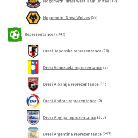
Nogometni dresi West Ham United
12
izdelkov
59
Nogometni Dresi Wolves
59
izdelkov
2042
Reprezentance
2042
izdelkov
26
Dresi Japonska reprezentance
26
izdelkov
3
Dresi Venezuela reprezentance
3
izdelki
11
Dresi Albanija reprezentance
11
izdelkov
0
Dresi Andora reprezentance
0
izdelkov
155
Dresi Anglija reprezentance
155
izdelkov
297
Dresi Argentina reprezentance
297
izdelkov