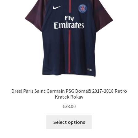
Dresi Paris Saint Germain PSG Domači 2017-2018 Retro
Kratek Rokav
€
38.00
Ta
Select options
izdelek
ima