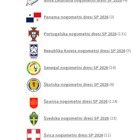
Nova Zelandija nogometni dresi SP 2026
4
izdelki
3
Panama nogometni dresi SP 2026
3
izdelki
131
Portugalska nogometni dresi SP 2026
131
izdelko
5
Republika Koreja nogometni dresi SP 2026
5
izdel
16
Senegal nogometni dresi SP 2026
16
izdelkov
6
Škotska nogometni dresi SP 2026
6
izdelkov
124
Španija nogometni dresi SP 2026
124
izdelkov
23
Švedska nogometni dresi SP 2026
23
izdelkov
11
Švica nogometni dresi SP 2026
11
izdelkov