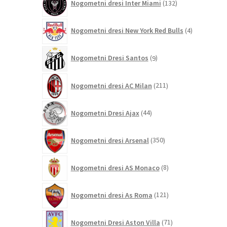
Nogometni dresi Inter Miami
132
izdelkov
4
Nogometni dresi New York Red Bulls
4
izdelki
9
Nogometni Dresi Santos
9
izdelkov
211
Nogometni dresi AC Milan
211
izdelkov
44
Nogometni Dresi Ajax
44
izdelkov
350
Nogometni dresi Arsenal
350
izdelkov
8
Nogometni dresi AS Monaco
8
izdelkov
121
Nogometni dresi As Roma
121
izdelkov
71
Nogometni Dresi Aston Villa
71
izdelkov