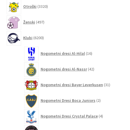
3320
Otroški
3320
izdelkov
497
Ženski
497
izdelkov
6200
Klubi
6200
izdelkov
16
Nogometni dresi Al-Hilal
16
izdelkov
42
Nogometni dresi Al-Nassr
42
izdelkov
31
Nogometni dresi Bayer Leverkusen
31
izdelkov
2
Nogometni Dresi Boca Juniors
2
izdelka
4
Nogometni Dresi Crystal Palace
4
izdelki
132