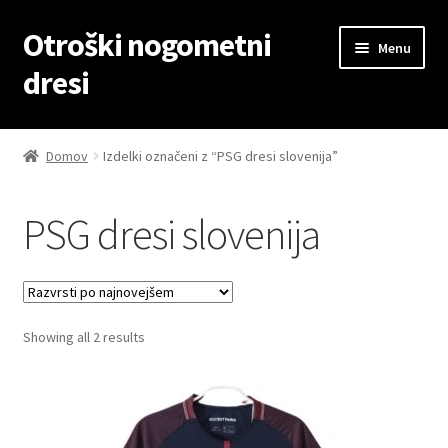
Otroški nogometni
Skip
Skip
Menu
to
to
dresi
navigation
content
Domov
Domov
Izdelki označeni z “PSG dresi slovenija”
Blog
PSG dresi slovenija
Kontaktiraj nas
Košarica
Sorted
Showing all 2 results
Moj račun
by
latest
Trgovina
Zaključek nakupa