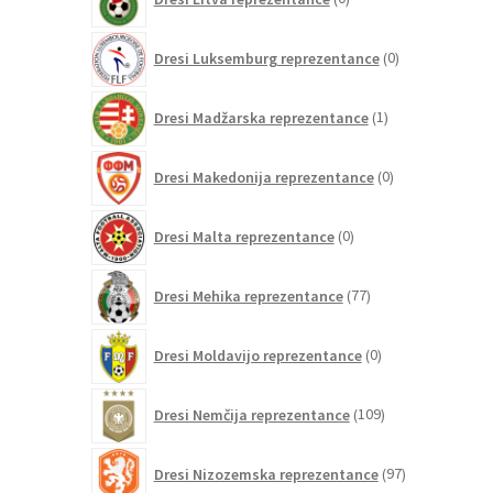
izdelkov
0
Dresi Luksemburg reprezentance
0
izdelkov
1
Dresi Madžarska reprezentance
1
izdelek
0
Dresi Makedonija reprezentance
0
izdelkov
0
Dresi Malta reprezentance
0
izdelkov
77
Dresi Mehika reprezentance
77
izdelkov
0
Dresi Moldavijo reprezentance
0
izdelkov
109
Dresi Nemčija reprezentance
109
izdelkov
97
Dresi Nizozemska reprezentance
97
izdelkov