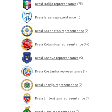
75
Dresi Italija reprezentance
75
izdelkov
0
Dresi Izrael reprezentance
0
izdelkov
0
Dresi Kazahstan reprezentance
0
izdelkov
47
Dresi Kolumbija reprezentance
47
izdelkov
0
Dresi Kosovo reprezentance
0
izdelkov
1
Dresi Kostarika reprezentance
1
izdelek
0
Dresi Latvija reprezentance
0
izdelkov
0
Dresi Lihtenštajn reprezentance
0
izdelkov
0
Dresi Litva reprezentance
0