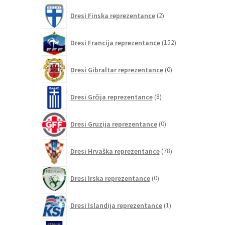
2
Dresi Finska reprezentance
2
izdelka
152
Dresi Francija reprezentance
152
izdelkov
0
Dresi Gibraltar reprezentance
0
izdelkov
8
Dresi Grčija reprezentance
8
izdelkov
0
Dresi Gruzija reprezentance
0
izdelkov
78
Dresi Hrvaška reprezentance
78
izdelkov
0
Dresi Irska reprezentance
0
izdelkov
1
Dresi Islandija reprezentance
1
izdelek