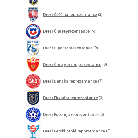
izdelkov
2
Dresi Češčina reprezentance
2
izdelka
5
Dresi Čile reprezentance
5
izdelkov
0
Dresi Ciper reprezentance
0
izdelkov
0
Dresi Črna gora reprezentance
0
izdelkov
3
Dresi Danska reprezentance
3
izdelki
3
Dresi Ekvador reprezentance
3
izdelki
0
Dresi Estonija reprezentance
0
izdelkov
0
Dresi Ferski otoki reprezentance
0
izdelkov