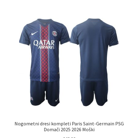
več
različic.
Možnosti
lahko
izberete
na
strani
izdelka
Nogometni dresi kompleti Paris Saint-Germain PSG
Domači 2025 2026 Moški