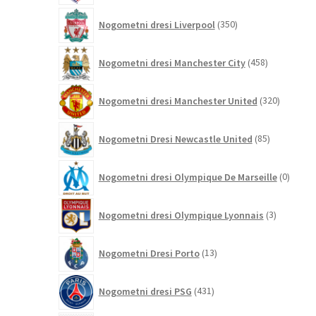
350
Nogometni dresi Liverpool
350
izdelkov
458
Nogometni dresi Manchester City
458
izdelkov
320
Nogometni dresi Manchester United
320
izdelkov
85
Nogometni Dresi Newcastle United
85
izdelkov
0
Nogometni dresi Olympique De Marseille
0
izdelk
3
Nogometni dresi Olympique Lyonnais
3
izdelki
13
Nogometni Dresi Porto
13
izdelkov
431
Nogometni dresi PSG
431
izdelkov