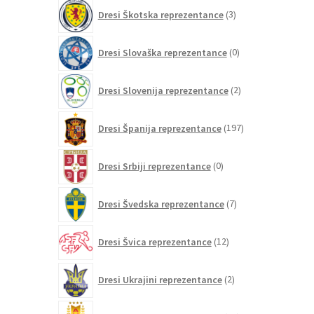
3
Dresi Škotska reprezentance
3
izdelki
0
Dresi Slovaška reprezentance
0
izdelkov
2
Dresi Slovenija reprezentance
2
izdelka
197
Dresi Španija reprezentance
197
izdelkov
0
Dresi Srbiji reprezentance
0
izdelkov
7
Dresi Švedska reprezentance
7
izdelkov
12
Dresi Švica reprezentance
12
izdelkov
2
Dresi Ukrajini reprezentance
2
izdelka
21