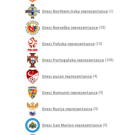
1
Dresi Northern Irska reprezentance
1
izdelek
28
Dresi Norveška reprezentance
28
izdelkov
10
Dresi Poljska reprezentance
10
izdelkov
208
Dresi Portugalska reprezentance
208
izdelkov
4
Dresi puran reprezentance
4
izdelki
0
Dresi Romuniji reprezentance
0
izdelkov
0
Dresi Rusija reprezentance
0
izdelkov
0
Dresi San Marino reprezentance
0
izdelkov