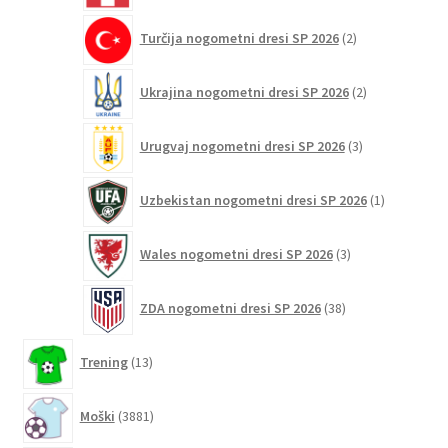
2
Turčija nogometni dresi SP 2026
2
izdelka
2
Ukrajina nogometni dresi SP 2026
2
izdelka
3
Urugvaj nogometni dresi SP 2026
3
izdelki
1
Uzbekistan nogometni dresi SP 2026
1
izdelek
3
Wales nogometni dresi SP 2026
3
izdelki
38
ZDA nogometni dresi SP 2026
38
izdelkov
13
Trening
13
izdelkov
3881
Moški
3881
izdelkov