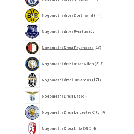
izdelkov
196
Nogometni dresi Dortmund
196
izdelkov
68
Nogometni dresi Everton
68
izdelkov
13
Nogometni Dresi Feyenoord
13
izdelkov
219
Nogometni dresi Inter Milan
219
izdelkov
171
Nogometni dresi Juventus
171
izdelkov
8
Nogometni Dresi Lazio
8
izdelkov
0
Nogometni Dresi Leicester City
0
izdelkov
4
Nogometni Dresi Lille OSC
4
izdelki