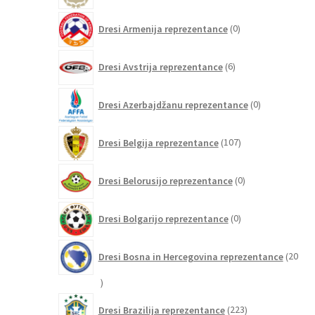
0
Dresi Armenija reprezentance
0
izdelkov
6
Dresi Avstrija reprezentance
6
izdelkov
0
Dresi Azerbajdžanu reprezentance
0
izdelkov
107
Dresi Belgija reprezentance
107
izdelkov
0
Dresi Belorusijo reprezentance
0
izdelkov
0
Dresi Bolgarijo reprezentance
0
izdelkov
Dresi Bosna in Hercegovina reprezentance
20
20
izdelkov
223
Dresi Brazilija reprezentance
223