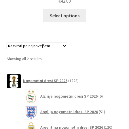
€
42.00
Ta
Select options
izdelek
ima
več
različic.
Možnosti
lahko
Sorted
Showing all 2 results
izberete
by
na
latest
1223
strani
Nogometni dresi SP 2026
1223
izdelkov
izdelka
6
Alžirija nogometni dresi SP 2026
6
izdelkov
51
Anglija nogometni dresi SP 2026
51
izdelkov
120
Argentina nogometni dresi SP 2026
120