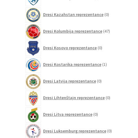
izdelkov
0
Dresi Kazahstan reprezentance
0
izdelkov
47
Dresi Kolumbija reprezentance
47
izdelkov
0
Dresi Kosovo reprezentance
0
izdelkov
1
Dresi Kostarika reprezentance
1
izdelek
0
Dresi Latvija reprezentance
0
izdelkov
0
Dresi Lihtenštajn reprezentance
0
izdelkov
0
Dresi Litva reprezentance
0
izdelkov
0
Dresi Luksemburg reprezentance
0
izdelkov