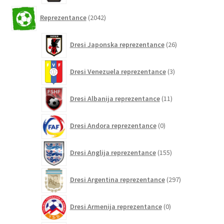
2042
Reprezentance
2042
izdelkov
26
Dresi Japonska reprezentance
26
izdelkov
3
Dresi Venezuela reprezentance
3
izdelki
11
Dresi Albanija reprezentance
11
izdelkov
0
Dresi Andora reprezentance
0
izdelkov
155
Dresi Anglija reprezentance
155
izdelkov
297
Dresi Argentina reprezentance
297
izdelkov
0
Dresi Armenija reprezentance
0
izdelkov