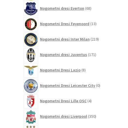
68
Nogometni dresi Everton
68
izdelkov
13
Nogometni Dresi Feyenoord
13
izdelkov
219
Nogometni dresi Inter Milan
219
izdelkov
171
Nogometni dresi Juventus
171
izdelkov
8
Nogometni Dresi Lazio
8
izdelkov
0
Nogometni Dresi Leicester City
0
izdelkov
4
Nogometni Dresi Lille OSC
4
izdelki
350
Nogometni dresi Liverpool
350
izdelkov
458