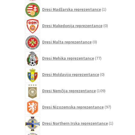
1
Dresi Madžarska reprezentance
1
izdelek
0
Dresi Makedonija reprezentance
0
izdelkov
0
Dresi Malta reprezentance
0
izdelkov
77
Dresi Mehika reprezentance
77
izdelkov
0
Dresi Moldavijo reprezentance
0
izdelkov
109
Dresi Nemčija reprezentance
109
izdelkov
97
Dresi Nizozemska reprezentance
97
izdelkov
1
Dresi Northern Irska reprezentance
1
izdelek