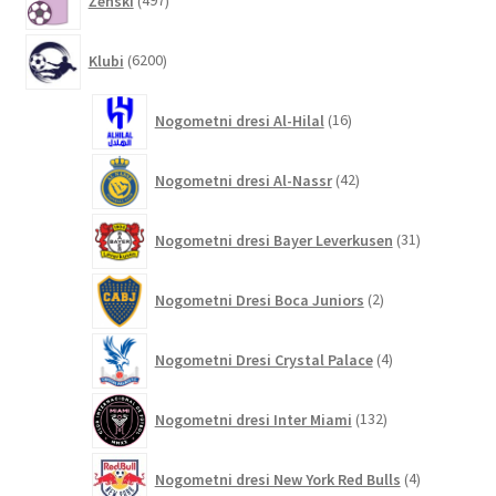
Ženski
497
izdelkov
6200
Klubi
6200
izdelkov
16
Nogometni dresi Al-Hilal
16
izdelkov
42
Nogometni dresi Al-Nassr
42
izdelkov
31
Nogometni dresi Bayer Leverkusen
31
izdelkov
2
Nogometni Dresi Boca Juniors
2
izdelka
4
Nogometni Dresi Crystal Palace
4
izdelki
132
Nogometni dresi Inter Miami
132
izdelkov
4
Nogometni dresi New York Red Bulls
4
izdelki