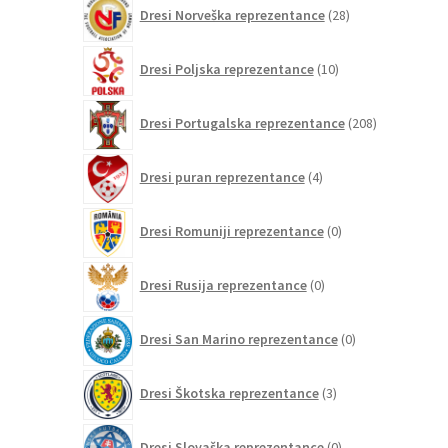
28
Dresi Norveška reprezentance
28
izdelkov
10
Dresi Poljska reprezentance
10
izdelkov
208
Dresi Portugalska reprezentance
208
izdelkov
4
Dresi puran reprezentance
4
izdelki
0
Dresi Romuniji reprezentance
0
izdelkov
0
Dresi Rusija reprezentance
0
izdelkov
0
Dresi San Marino reprezentance
0
izdelkov
3
Dresi Škotska reprezentance
3
izdelki
0
Dresi Slovaška reprezentance
0