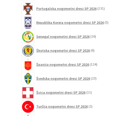
131
Portugalska nogometni dresi SP 2026
131
izdelko
5
Republika Koreja nogometni dresi SP 2026
5
izdel
16
Senegal nogometni dresi SP 2026
16
izdelkov
6
Škotska nogometni dresi SP 2026
6
izdelkov
124
Španija nogometni dresi SP 2026
124
izdelkov
23
Švedska nogometni dresi SP 2026
23
izdelkov
11
Švica nogometni dresi SP 2026
11
izdelkov
2
Turčija nogometni dresi SP 2026
2
izdelka