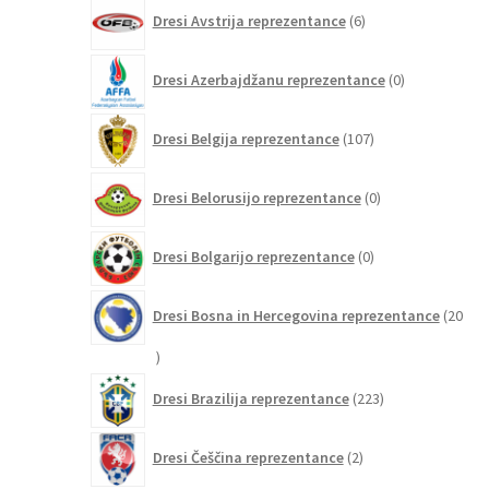
6
Dresi Avstrija reprezentance
6
izdelkov
0
Dresi Azerbajdžanu reprezentance
0
izdelkov
107
Dresi Belgija reprezentance
107
izdelkov
0
Dresi Belorusijo reprezentance
0
izdelkov
0
Dresi Bolgarijo reprezentance
0
izdelkov
Dresi Bosna in Hercegovina reprezentance
20
20
izdelkov
223
Dresi Brazilija reprezentance
223
izdelkov
2
Dresi Češčina reprezentance
2
izdelka