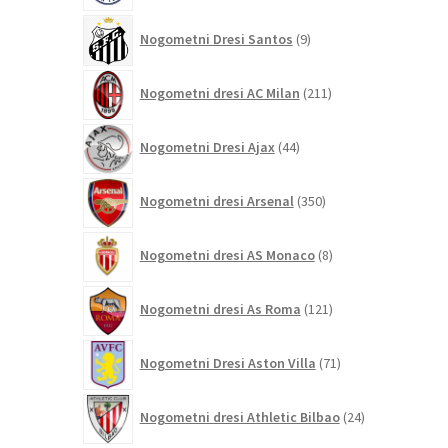
9
Nogometni Dresi Santos
9
izdelkov
211
Nogometni dresi AC Milan
211
izdelkov
44
Nogometni Dresi Ajax
44
izdelkov
350
Nogometni dresi Arsenal
350
izdelkov
8
Nogometni dresi AS Monaco
8
izdelkov
121
Nogometni dresi As Roma
121
izdelkov
71
Nogometni Dresi Aston Villa
71
izdelkov
24
Nogometni dresi Athletic Bilbao
24
izdelkov