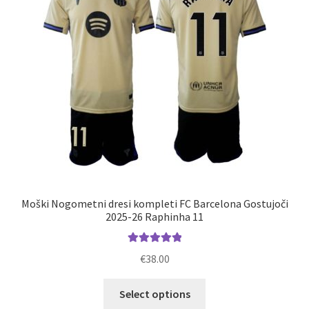
Moški Nogometni dresi kompleti FC Barcelona Gostujoči
2025-26 Raphinha 11
Ocenjeno
€
38.00
5.00
od 5
Ta
Select options
izdelek