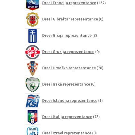
Dresi Francija reprezentance
152
izdelkov
0
Dresi Gibraltar reprezentance
0
izdelkov
8
Dresi Grčija reprezentance
8
izdelkov
0
Dresi Gruzija reprezentance
0
izdelkov
78
Dresi Hrvaška reprezentance
78
izdelkov
0
Dresi Irska reprezentance
0
izdelkov
1
Dresi Islandija reprezentance
1
izdelek
75
Dresi Italija reprezentance
75
izdelkov
0
Dresi Izrael reprezentance
0