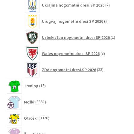
2
Ukrajina nogometni dresi SP 2026
2
izdelka
3
Urugvaj nogometni dresi SP 2026
3
izdelki
1
Uzbekistan nogometni dresi SP 2026
1
izdelek
3
Wales nogometni dresi SP 2026
3
izdelki
38
ZDA nogometni dresi SP 2026
38
izdelkov
13
Trening
13
izdelkov
3881
Moški
3881
izdelkov
3320
Otroški
3320
izdelkov
497