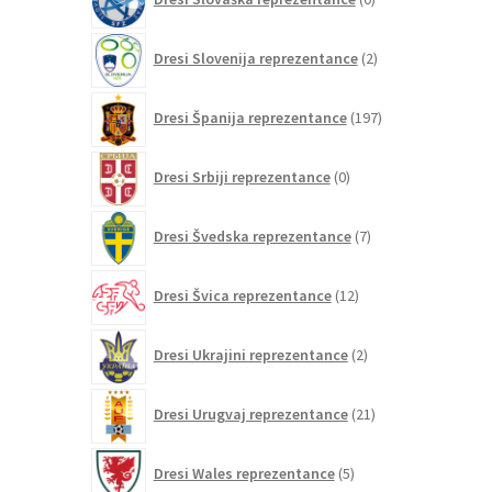
izdelkov
2
Dresi Slovenija reprezentance
2
izdelka
197
Dresi Španija reprezentance
197
izdelkov
0
Dresi Srbiji reprezentance
0
izdelkov
7
Dresi Švedska reprezentance
7
izdelkov
12
Dresi Švica reprezentance
12
izdelkov
2
Dresi Ukrajini reprezentance
2
izdelka
21
Dresi Urugvaj reprezentance
21
izdelkov
5
Dresi Wales reprezentance
5
izdelkov