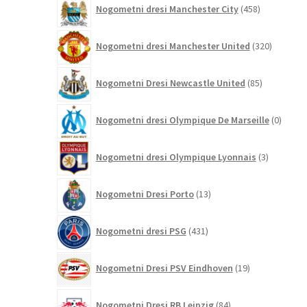
Nogometni dresi Manchester City
458
izdelkov
320
Nogometni dresi Manchester United
320
izdelkov
85
Nogometni Dresi Newcastle United
85
izdelkov
0
Nogometni dresi Olympique De Marseille
0
izdelk
3
Nogometni dresi Olympique Lyonnais
3
izdelki
13
Nogometni Dresi Porto
13
izdelkov
431
Nogometni dresi PSG
431
izdelkov
19
Nogometni Dresi PSV Eindhoven
19
izdelkov
84
Nogometni Dresi RB Leipzig
84