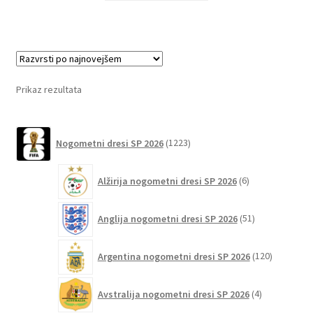
ima
več
različic.
Možnosti
lahko
Prikaz rezultata
izberete
na
1223
strani
Nogometni dresi SP 2026
1223
izdelkov
izdelka
6
Alžirija nogometni dresi SP 2026
6
izdelkov
51
Anglija nogometni dresi SP 2026
51
izdelkov
120
Argentina nogometni dresi SP 2026
120
izdelkov
4
Avstralija nogometni dresi SP 2026
4
izdelki