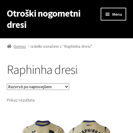
Otroški nogometni
Skip
Skip
Menu
to
to
dresi
navigation
content
Domov
Domov
Izdelki označeni z “Raphinha dresi”
Blog
Raphinha dresi
Kontaktiraj nas
Košarica
Prikaz rezultata
Moj račun
Trgovina
Zaključek nakupa