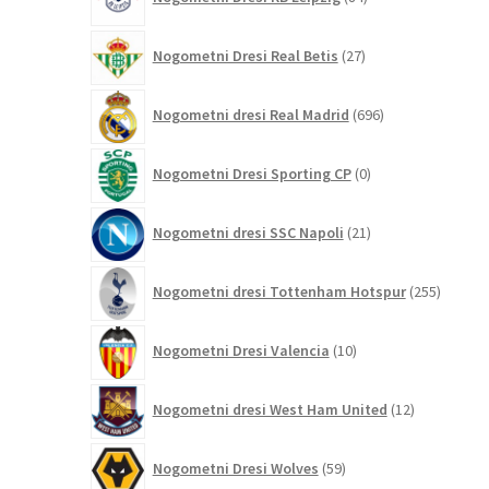
izdelkov
27
Nogometni Dresi Real Betis
27
izdelkov
696
Nogometni dresi Real Madrid
696
izdelkov
0
Nogometni Dresi Sporting CP
0
izdelkov
21
Nogometni dresi SSC Napoli
21
izdelkov
255
Nogometni dresi Tottenham Hotspur
255
izdelko
10
Nogometni Dresi Valencia
10
izdelkov
12
Nogometni dresi West Ham United
12
izdelkov
59
Nogometni Dresi Wolves
59
izdelkov