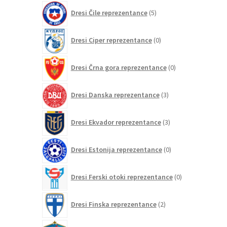
5
Dresi Čile reprezentance
5
izdelkov
0
Dresi Ciper reprezentance
0
izdelkov
0
Dresi Črna gora reprezentance
0
izdelkov
3
Dresi Danska reprezentance
3
izdelki
3
Dresi Ekvador reprezentance
3
izdelki
0
Dresi Estonija reprezentance
0
izdelkov
0
Dresi Ferski otoki reprezentance
0
izdelkov
2
Dresi Finska reprezentance
2
izdelka
152