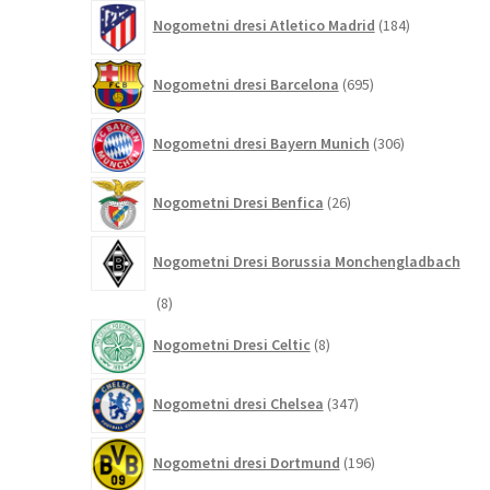
184
Nogometni dresi Atletico Madrid
184
izdelkov
695
Nogometni dresi Barcelona
695
izdelkov
306
Nogometni dresi Bayern Munich
306
izdelkov
26
Nogometni Dresi Benfica
26
izdelkov
Nogometni Dresi Borussia Monchengladbach
8
8
izdelkov
8
Nogometni Dresi Celtic
8
izdelkov
347
Nogometni dresi Chelsea
347
izdelkov
196
Nogometni dresi Dortmund
196
izdelkov