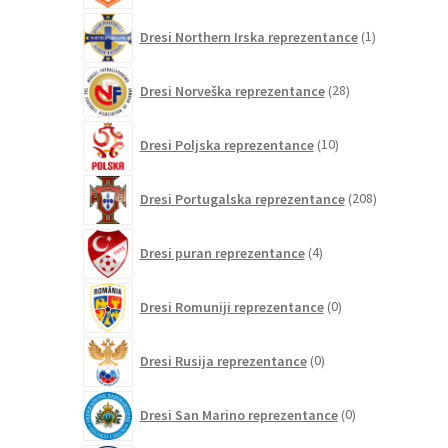
1
Dresi Northern Irska reprezentance
1
izdelek
28
Dresi Norveška reprezentance
28
izdelkov
10
Dresi Poljska reprezentance
10
izdelkov
208
Dresi Portugalska reprezentance
208
izdelkov
4
Dresi puran reprezentance
4
izdelki
0
Dresi Romuniji reprezentance
0
izdelkov
0
Dresi Rusija reprezentance
0
izdelkov
0
Dresi San Marino reprezentance
0
izdelkov