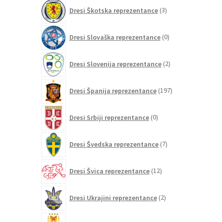
3
Dresi Škotska reprezentance
3
izdelki
0
Dresi Slovaška reprezentance
0
izdelkov
2
Dresi Slovenija reprezentance
2
izdelka
197
Dresi Španija reprezentance
197
izdelkov
0
Dresi Srbiji reprezentance
0
izdelkov
7
Dresi Švedska reprezentance
7
izdelkov
12
Dresi Švica reprezentance
12
izdelkov
2
Dresi Ukrajini reprezentance
2
izdelka
21