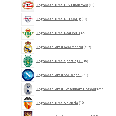
19
Nogometni Dresi PSV Eindhoven
19
izdelkov
84
Nogometni Dresi RB Leipzig
84
izdelkov
27
Nogometni Dresi Real Betis
27
izdelkov
696
Nogometni dresi Real Madrid
696
izdelkov
0
Nogometni Dresi Sporting CP
0
izdelkov
21
Nogometni dresi SSC Napoli
21
izdelkov
255
Nogometni dresi Tottenham Hotspur
255
izdelko
10
Nogometni Dresi Valencia
10
izdelkov
12