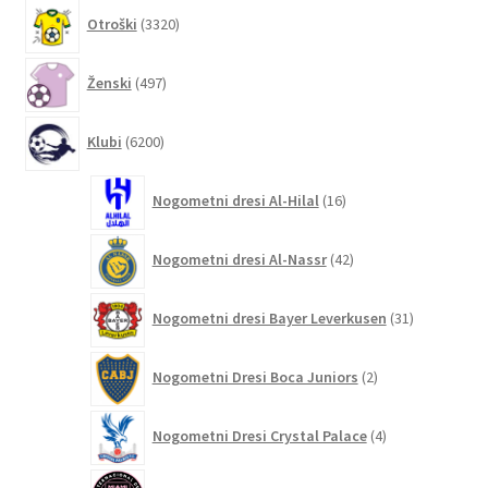
3320
Otroški
3320
izdelkov
497
Ženski
497
izdelkov
6200
Klubi
6200
izdelkov
16
Nogometni dresi Al-Hilal
16
izdelkov
42
Nogometni dresi Al-Nassr
42
izdelkov
31
Nogometni dresi Bayer Leverkusen
31
izdelkov
2
Nogometni Dresi Boca Juniors
2
izdelka
4
Nogometni Dresi Crystal Palace
4
izdelki
132