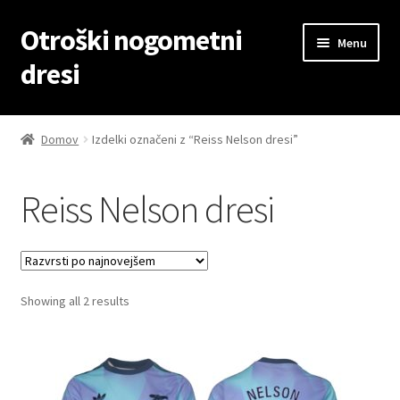
Otroški nogometni
Skip
Skip
Menu
to
to
dresi
navigation
content
Domov
Domov
Izdelki označeni z “Reiss Nelson dresi”
Blog
Reiss Nelson dresi
Kontaktiraj nas
Košarica
Sorted
Showing all 2 results
Moj račun
by
latest
Trgovina
Zaključek nakupa