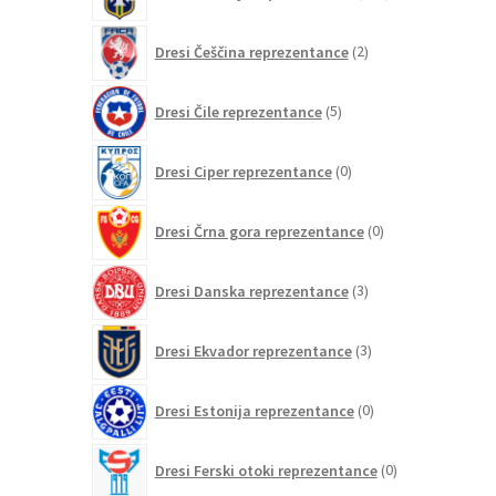
izdelkov
2
Dresi Češčina reprezentance
2
izdelka
5
Dresi Čile reprezentance
5
izdelkov
0
Dresi Ciper reprezentance
0
izdelkov
0
Dresi Črna gora reprezentance
0
izdelkov
3
Dresi Danska reprezentance
3
izdelki
3
Dresi Ekvador reprezentance
3
izdelki
0
Dresi Estonija reprezentance
0
izdelkov
0
Dresi Ferski otoki reprezentance
0
izdelkov