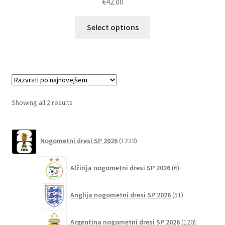
€
42.00
Ta
Select options
izdelek
ima
več
različic.
Možnosti
lahko
Sorted
Showing all 2 results
izberete
by
na
latest
1223
strani
Nogometni dresi SP 2026
1223
izdelkov
izdelka
6
Alžirija nogometni dresi SP 2026
6
izdelkov
51
Anglija nogometni dresi SP 2026
51
izdelkov
120
Argentina nogometni dresi SP 2026
120