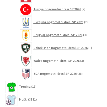
2
Turčija nogometni dresi SP 2026
2
izdelka
2
Ukrajina nogometni dresi SP 2026
2
izdelka
3
Urugvaj nogometni dresi SP 2026
3
izdelki
1
Uzbekistan nogometni dresi SP 2026
1
izdelek
3
Wales nogometni dresi SP 2026
3
izdelki
38
ZDA nogometni dresi SP 2026
38
izdelkov
13
Trening
13
izdelkov
3881
Moški
3881
izdelkov