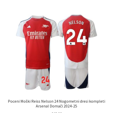
več
različic.
Možnosti
lahko
izberete
na
strani
izdelka
Poceni Moški Reiss Nelson 24 Nogometni dresi kompleti
Arsenal Domači 2024-25