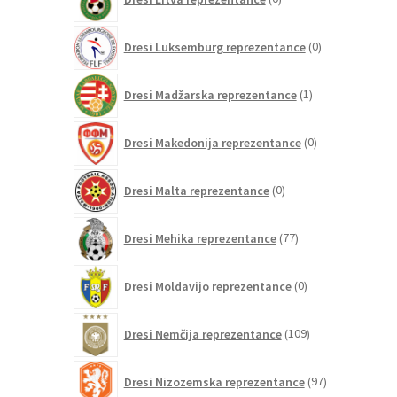
izdelkov
0
Dresi Luksemburg reprezentance
0
izdelkov
1
Dresi Madžarska reprezentance
1
izdelek
0
Dresi Makedonija reprezentance
0
izdelkov
0
Dresi Malta reprezentance
0
izdelkov
77
Dresi Mehika reprezentance
77
izdelkov
0
Dresi Moldavijo reprezentance
0
izdelkov
109
Dresi Nemčija reprezentance
109
izdelkov
97
Dresi Nizozemska reprezentance
97
izdelkov