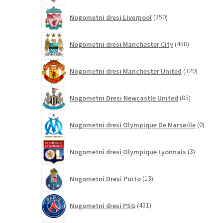
350
Nogometni dresi Liverpool
350
izdelkov
458
Nogometni dresi Manchester City
458
izdelkov
320
Nogometni dresi Manchester United
320
izdelkov
85
Nogometni Dresi Newcastle United
85
izdelkov
0
Nogometni dresi Olympique De Marseille
0
izdelk
3
Nogometni dresi Olympique Lyonnais
3
izdelki
13
Nogometni Dresi Porto
13
izdelkov
431
Nogometni dresi PSG
431
izdelkov