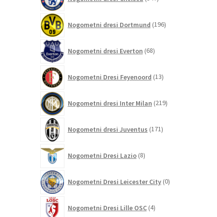
izdelkov
196
Nogometni dresi Dortmund
196
izdelkov
68
Nogometni dresi Everton
68
izdelkov
13
Nogometni Dresi Feyenoord
13
izdelkov
219
Nogometni dresi Inter Milan
219
izdelkov
171
Nogometni dresi Juventus
171
izdelkov
8
Nogometni Dresi Lazio
8
izdelkov
0
Nogometni Dresi Leicester City
0
izdelkov
4
Nogometni Dresi Lille OSC
4
izdelki