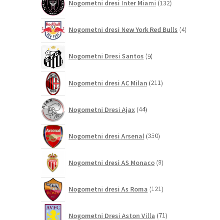
Nogometni dresi Inter Miami
132
izdelkov
4
Nogometni dresi New York Red Bulls
4
izdelki
9
Nogometni Dresi Santos
9
izdelkov
211
Nogometni dresi AC Milan
211
izdelkov
44
Nogometni Dresi Ajax
44
izdelkov
350
Nogometni dresi Arsenal
350
izdelkov
8
Nogometni dresi AS Monaco
8
izdelkov
121
Nogometni dresi As Roma
121
izdelkov
71
Nogometni Dresi Aston Villa
71
izdelkov