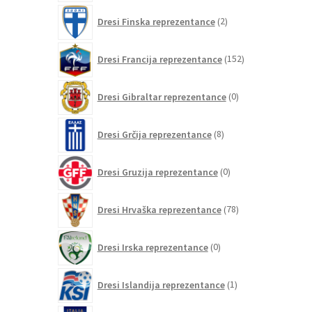
2
Dresi Finska reprezentance
2
izdelka
152
Dresi Francija reprezentance
152
izdelkov
0
Dresi Gibraltar reprezentance
0
izdelkov
8
Dresi Grčija reprezentance
8
izdelkov
0
Dresi Gruzija reprezentance
0
izdelkov
78
Dresi Hrvaška reprezentance
78
izdelkov
0
Dresi Irska reprezentance
0
izdelkov
1
Dresi Islandija reprezentance
1
izdelek