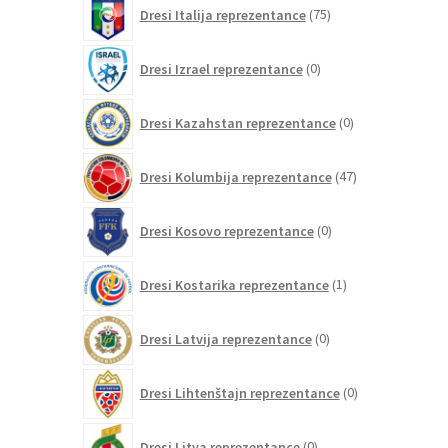
75
Dresi Italija reprezentance
75
izdelkov
0
Dresi Izrael reprezentance
0
izdelkov
0
Dresi Kazahstan reprezentance
0
izdelkov
47
Dresi Kolumbija reprezentance
47
izdelkov
0
Dresi Kosovo reprezentance
0
izdelkov
1
Dresi Kostarika reprezentance
1
izdelek
0
Dresi Latvija reprezentance
0
izdelkov
0
Dresi Lihtenštajn reprezentance
0
izdelkov
0
Dresi Litva reprezentance
0