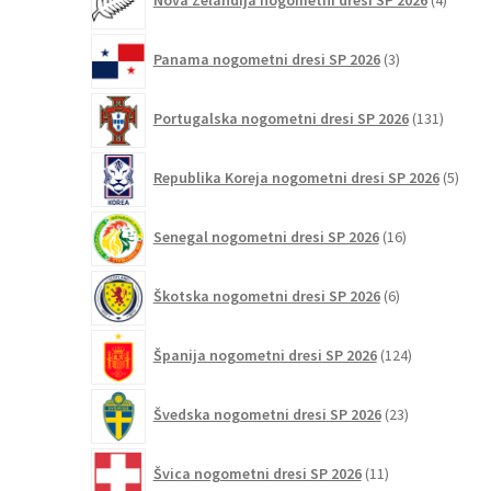
Nova Zelandija nogometni dresi SP 2026
4
izdelki
3
Panama nogometni dresi SP 2026
3
izdelki
131
Portugalska nogometni dresi SP 2026
131
izdelko
5
Republika Koreja nogometni dresi SP 2026
5
izdel
16
Senegal nogometni dresi SP 2026
16
izdelkov
6
Škotska nogometni dresi SP 2026
6
izdelkov
124
Španija nogometni dresi SP 2026
124
izdelkov
23
Švedska nogometni dresi SP 2026
23
izdelkov
11
Švica nogometni dresi SP 2026
11
izdelkov