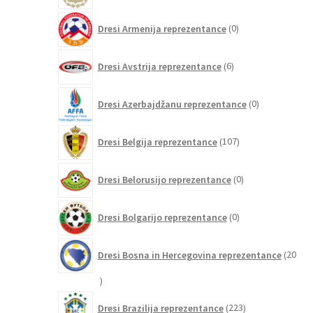
0
Dresi Armenija reprezentance
0
izdelkov
6
Dresi Avstrija reprezentance
6
izdelkov
0
Dresi Azerbajdžanu reprezentance
0
izdelkov
107
Dresi Belgija reprezentance
107
izdelkov
0
Dresi Belorusijo reprezentance
0
izdelkov
0
Dresi Bolgarijo reprezentance
0
izdelkov
Dresi Bosna in Hercegovina reprezentance
20
20
izdelkov
223
Dresi Brazilija reprezentance
223