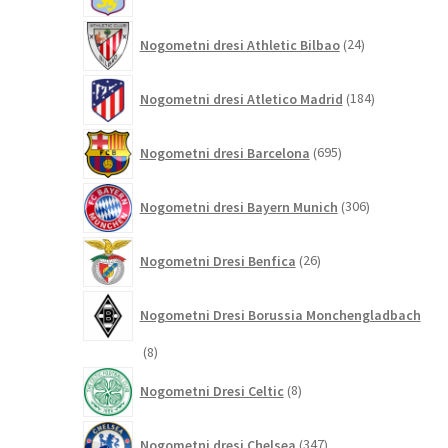
24
Nogometni dresi Athletic Bilbao
24
izdelkov
184
Nogometni dresi Atletico Madrid
184
izdelkov
695
Nogometni dresi Barcelona
695
izdelkov
306
Nogometni dresi Bayern Munich
306
izdelkov
26
Nogometni Dresi Benfica
26
izdelkov
Nogometni Dresi Borussia Monchengladbach
8
8
izdelkov
8
Nogometni Dresi Celtic
8
izdelkov
347
Nogometni dresi Chelsea
347