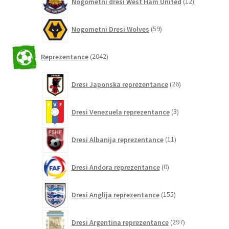
Nogometni dresi West Ham United
12
izdelkov
59
Nogometni Dresi Wolves
59
izdelkov
2042
Reprezentance
2042
izdelkov
26
Dresi Japonska reprezentance
26
izdelkov
3
Dresi Venezuela reprezentance
3
izdelki
11
Dresi Albanija reprezentance
11
izdelkov
0
Dresi Andora reprezentance
0
izdelkov
155
Dresi Anglija reprezentance
155
izdelkov
297
Dresi Argentina reprezentance
297
izdelkov