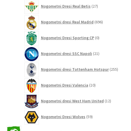
27
Nogometni Dresi Real Betis
27
izdelkov
696
Nogometni dresi Real Madrid
696
izdelkov
0
Nogometni Dresi Sporting CP
0
izdelkov
21
Nogometni dresi SSC Napoli
21
izdelkov
255
Nogometni dresi Tottenham Hotspur
255
izdelko
10
Nogometni Dresi Valencia
10
izdelkov
12
Nogometni dresi West Ham United
12
izdelkov
59
Nogometni Dresi Wolves
59
izdelkov
2042