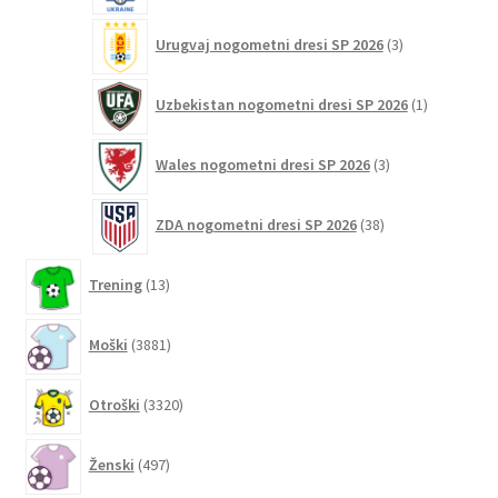
3
Urugvaj nogometni dresi SP 2026
3
izdelki
1
Uzbekistan nogometni dresi SP 2026
1
izdelek
3
Wales nogometni dresi SP 2026
3
izdelki
38
ZDA nogometni dresi SP 2026
38
izdelkov
13
Trening
13
izdelkov
3881
Moški
3881
izdelkov
3320
Otroški
3320
izdelkov
497
Ženski
497
izdelkov