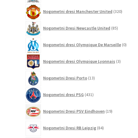
320
Nogometni dresi Manchester United
320
izdelkov
85
Nogometni Dresi Newcastle United
85
izdelkov
0
Nogometni dresi Olympique De Marseille
0
izdelk
3
Nogometni dresi Olympique Lyonnais
3
izdelki
13
Nogometni Dresi Porto
13
izdelkov
431
Nogometni dresi PSG
431
izdelkov
19
Nogometni Dresi PSV Eindhoven
19
izdelkov
84
Nogometni Dresi RB Leipzig
84
izdelkov