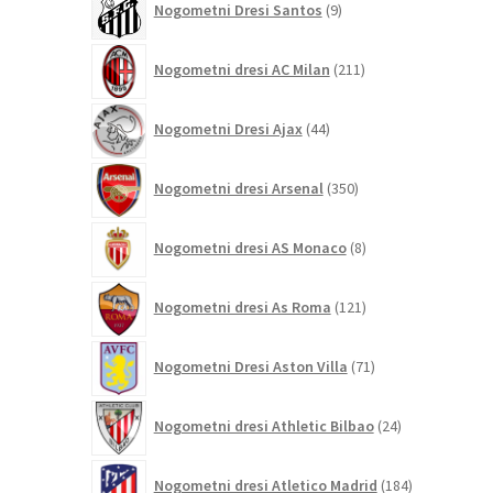
Nogometni Dresi Santos
9
izdelkov
211
Nogometni dresi AC Milan
211
izdelkov
44
Nogometni Dresi Ajax
44
izdelkov
350
Nogometni dresi Arsenal
350
izdelkov
8
Nogometni dresi AS Monaco
8
izdelkov
121
Nogometni dresi As Roma
121
izdelkov
71
Nogometni Dresi Aston Villa
71
izdelkov
24
Nogometni dresi Athletic Bilbao
24
izdelkov
184
Nogometni dresi Atletico Madrid
184