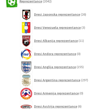
Reprezentance
2042
izdelkov
26
Dresi Japonska reprezentance
26
izdelkov
3
Dresi Venezuela reprezentance
3
izdelki
11
Dresi Albanija reprezentance
11
izdelkov
0
Dresi Andora reprezentance
0
izdelkov
155
Dresi Anglija reprezentance
155
izdelkov
297
Dresi Argentina reprezentance
297
izdelkov
0
Dresi Armenija reprezentance
0
izdelkov
6
Dresi Avstrija reprezentance
6
izdelkov