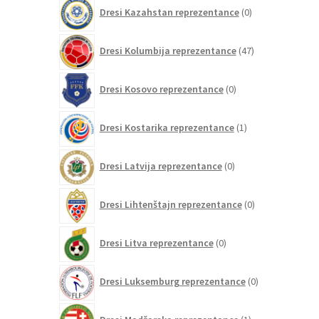
0
Dresi Kazahstan reprezentance
0
izdelkov
47
Dresi Kolumbija reprezentance
47
izdelkov
0
Dresi Kosovo reprezentance
0
izdelkov
1
Dresi Kostarika reprezentance
1
izdelek
0
Dresi Latvija reprezentance
0
izdelkov
0
Dresi Lihtenštajn reprezentance
0
izdelkov
0
Dresi Litva reprezentance
0
izdelkov
0
Dresi Luksemburg reprezentance
0
izdelkov
1