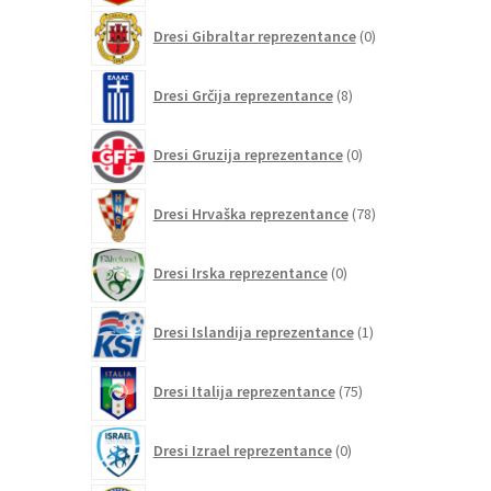
0
Dresi Gibraltar reprezentance
0
izdelkov
8
Dresi Grčija reprezentance
8
izdelkov
0
Dresi Gruzija reprezentance
0
izdelkov
78
Dresi Hrvaška reprezentance
78
izdelkov
0
Dresi Irska reprezentance
0
izdelkov
1
Dresi Islandija reprezentance
1
izdelek
75
Dresi Italija reprezentance
75
izdelkov
0
Dresi Izrael reprezentance
0
izdelkov