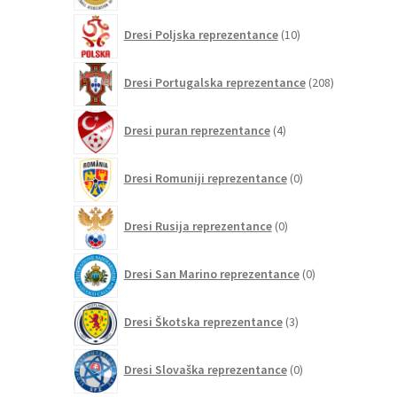
10
Dresi Poljska reprezentance
10
izdelkov
208
Dresi Portugalska reprezentance
208
izdelkov
4
Dresi puran reprezentance
4
izdelki
0
Dresi Romuniji reprezentance
0
izdelkov
0
Dresi Rusija reprezentance
0
izdelkov
0
Dresi San Marino reprezentance
0
izdelkov
3
Dresi Škotska reprezentance
3
izdelki
0
Dresi Slovaška reprezentance
0
izdelkov