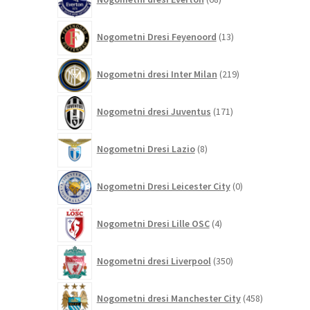
izdelkov
13
Nogometni Dresi Feyenoord
13
izdelkov
219
Nogometni dresi Inter Milan
219
izdelkov
171
Nogometni dresi Juventus
171
izdelkov
8
Nogometni Dresi Lazio
8
izdelkov
0
Nogometni Dresi Leicester City
0
izdelkov
4
Nogometni Dresi Lille OSC
4
izdelki
350
Nogometni dresi Liverpool
350
izdelkov
458
Nogometni dresi Manchester City
458
izdelkov