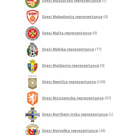
Dresi Madžarska reprezentance
1
izdelek
0
Dresi Makedonija reprezentance
0
izdelkov
0
Dresi Malta reprezentance
0
izdelkov
77
Dresi Mehika reprezentance
77
izdelkov
0
Dresi Moldavijo reprezentance
0
izdelkov
109
Dresi Nemčija reprezentance
109
izdelkov
97
Dresi Nizozemska reprezentance
97
izdelkov
1
Dresi Northern Irska reprezentance
1
izdelek
28
Dresi Norveška reprezentance
28
izdelkov