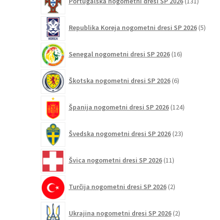
Portugalska nogometni dresi SP 2026
131
izdelko
5
Republika Koreja nogometni dresi SP 2026
5
izdel
16
Senegal nogometni dresi SP 2026
16
izdelkov
6
Škotska nogometni dresi SP 2026
6
izdelkov
124
Španija nogometni dresi SP 2026
124
izdelkov
23
Švedska nogometni dresi SP 2026
23
izdelkov
11
Švica nogometni dresi SP 2026
11
izdelkov
2
Turčija nogometni dresi SP 2026
2
izdelka
2
Ukrajina nogometni dresi SP 2026
2
izdelka