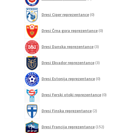
izdelkov
0
Dresi Ciper reprezentance
0
izdelkov
0
Dresi Črna gora reprezentance
0
izdelkov
3
Dresi Danska reprezentance
3
izdelki
3
Dresi Ekvador reprezentance
3
izdelki
0
Dresi Estonija reprezentance
0
izdelkov
0
Dresi Ferski otoki reprezentance
0
izdelkov
2
Dresi Finska reprezentance
2
izdelka
152
Dresi Francija reprezentance
152
izdelkov