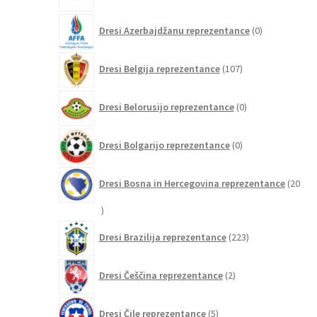
0
Dresi Azerbajdžanu reprezentance
0
izdelkov
107
Dresi Belgija reprezentance
107
izdelkov
0
Dresi Belorusijo reprezentance
0
izdelkov
0
Dresi Bolgarijo reprezentance
0
izdelkov
Dresi Bosna in Hercegovina reprezentance
20
20
izdelkov
223
Dresi Brazilija reprezentance
223
izdelkov
2
Dresi Češčina reprezentance
2
izdelka
5
Dresi Čile reprezentance
5