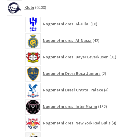
6200
Klubi
6200
izdelkov
16
Nogometni dresi Al-Hilal
16
izdelkov
42
Nogometni dresi Al-Nassr
42
izdelkov
31
Nogometni dresi Bayer Leverkusen
31
izdelkov
2
Nogometni Dresi Boca Juniors
2
izdelka
4
Nogometni Dresi Crystal Palace
4
izdelki
132
Nogometni dresi Inter Miami
132
izdelkov
4
Nogometni dresi New York Red Bulls
4
izdelki
9