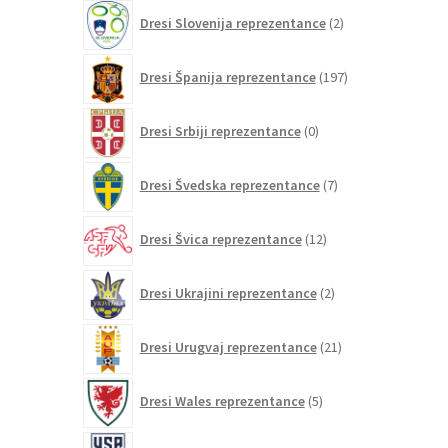
2
Dresi Slovenija reprezentance
2
izdelka
197
Dresi Španija reprezentance
197
izdelkov
0
Dresi Srbiji reprezentance
0
izdelkov
7
Dresi Švedska reprezentance
7
izdelkov
12
Dresi Švica reprezentance
12
izdelkov
2
Dresi Ukrajini reprezentance
2
izdelka
21
Dresi Urugvaj reprezentance
21
izdelkov
5
Dresi Wales reprezentance
5
izdelkov
26