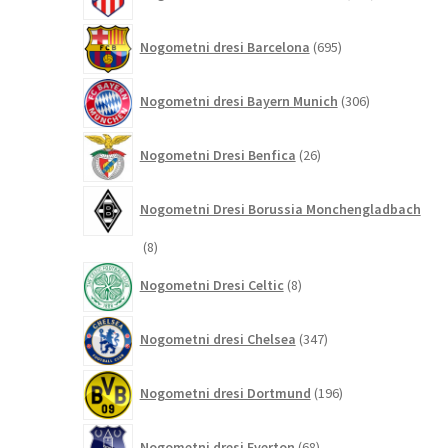
izdelkov
695
Nogometni dresi Barcelona
695
izdelkov
306
Nogometni dresi Bayern Munich
306
izdelkov
26
Nogometni Dresi Benfica
26
izdelkov
Nogometni Dresi Borussia Monchengladbach
8
8
izdelkov
8
Nogometni Dresi Celtic
8
izdelkov
347
Nogometni dresi Chelsea
347
izdelkov
196
Nogometni dresi Dortmund
196
izdelkov
68
Nogometni dresi Everton
68