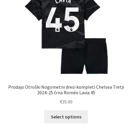
Prodajo Otroški Nogometni dresi kompleti Chelsea Tretji
2024-25 črna Roméo Lavia 45
€
35.00
Ta
Select options
izdelek
ima