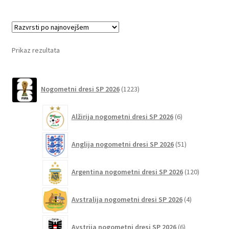
več
različic.
Možnosti
lahko
Prikaz rezultata
izberete
na
1223
strani
Nogometni dresi SP 2026
1223
izdelkov
izdelka
6
Alžirija nogometni dresi SP 2026
6
izdelkov
51
Anglija nogometni dresi SP 2026
51
izdelkov
120
Argentina nogometni dresi SP 2026
120
izdelkov
4
Avstralija nogometni dresi SP 2026
4
izdelki
6
Avstrija nogometni dresi SP 2026
6