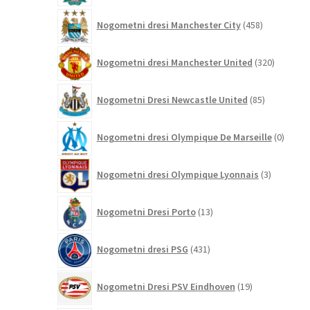
458
Nogometni dresi Manchester City
458
izdelkov
320
Nogometni dresi Manchester United
320
izdelkov
85
Nogometni Dresi Newcastle United
85
izdelkov
0
Nogometni dresi Olympique De Marseille
0
izdelk
3
Nogometni dresi Olympique Lyonnais
3
izdelki
13
Nogometni Dresi Porto
13
izdelkov
431
Nogometni dresi PSG
431
izdelkov
19
Nogometni Dresi PSV Eindhoven
19
izdelkov