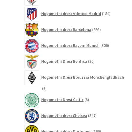
izdelkov
184
Nogometni dresi Atletico Madrid
184
izdelkov
695
Nogometni dresi Barcelona
695
izdelkov
306
Nogometni dresi Bayern Munich
306
izdelkov
26
Nogometni Dresi Benfica
26
izdelkov
Nogometni Dresi Borussia Monchengladbach
8
8
izdelkov
8
Nogometni Dresi Celtic
8
izdelkov
347
Nogometni dresi Chelsea
347
izdelkov
196
Nogometni dresi Dortmund
196