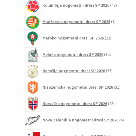
47
Kolumbija nogometni dresi SP 2026
47
izdelkov
1
Madžarska nogometni dresi SP 2026
1
izdelek
23
Maroko nogometni dresi SP 2026
23
izdelkov
32
Mehika nogometni dresi SP 2026
32
izdelkov
75
Nemčija nogometni dresi SP 2026
75
izdelkov
31
Nizozemska nogometni dresi SP 2026
31
izdelkov
25
Norveška nogometni dresi SP 2026
25
izdelkov
4
Nova Zelandija nogometni dresi SP 2026
4
izdelki
3