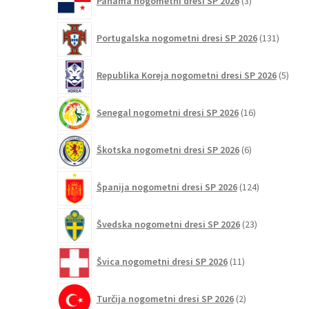
Panama nogometni dresi SP 2026
3
izdelki
131
Portugalska nogometni dresi SP 2026
131
izdelko
5
Republika Koreja nogometni dresi SP 2026
5
izdel
16
Senegal nogometni dresi SP 2026
16
izdelkov
6
Škotska nogometni dresi SP 2026
6
izdelkov
124
Španija nogometni dresi SP 2026
124
izdelkov
23
Švedska nogometni dresi SP 2026
23
izdelkov
11
Švica nogometni dresi SP 2026
11
izdelkov
2
Turčija nogometni dresi SP 2026
2
izdelka