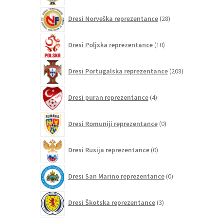
28
Dresi Norveška reprezentance
28
izdelkov
10
Dresi Poljska reprezentance
10
izdelkov
208
Dresi Portugalska reprezentance
208
izdelkov
4
Dresi puran reprezentance
4
izdelki
0
Dresi Romuniji reprezentance
0
izdelkov
0
Dresi Rusija reprezentance
0
izdelkov
0
Dresi San Marino reprezentance
0
izdelkov
3
Dresi Škotska reprezentance
3
izdelki