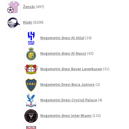
497
Ženski
497
izdelkov
6200
Klubi
6200
izdelkov
16
Nogometni dresi Al-Hilal
16
izdelkov
42
Nogometni dresi Al-Nassr
42
izdelkov
31
Nogometni dresi Bayer Leverkusen
31
izdelkov
2
Nogometni Dresi Boca Juniors
2
izdelka
4
Nogometni Dresi Crystal Palace
4
izdelki
132
Nogometni dresi Inter Miami
132
izdelkov
4