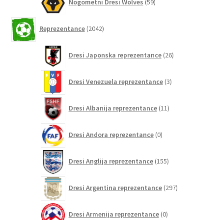
Nogometni Dresi Wolves
59
izdelkov
2042
Reprezentance
2042
izdelkov
26
Dresi Japonska reprezentance
26
izdelkov
3
Dresi Venezuela reprezentance
3
izdelki
11
Dresi Albanija reprezentance
11
izdelkov
0
Dresi Andora reprezentance
0
izdelkov
155
Dresi Anglija reprezentance
155
izdelkov
297
Dresi Argentina reprezentance
297
izdelkov
0
Dresi Armenija reprezentance
0
izdelkov