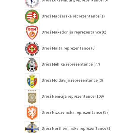
Dresi Luksemburg reprezentance
0
izdelkov
1
Dresi Madžarska reprezentance
1
izdelek
0
Dresi Makedonija reprezentance
0
izdelkov
0
Dresi Malta reprezentance
0
izdelkov
77
Dresi Mehika reprezentance
77
izdelkov
0
Dresi Moldavijo reprezentance
0
izdelkov
109
Dresi Nemčija reprezentance
109
izdelkov
97
Dresi Nizozemska reprezentance
97
izdelkov
1
Dresi Northern Irska reprezentance
1
izdelek