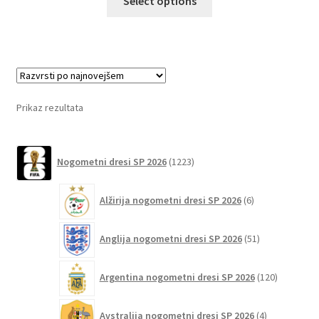
Select options
izdelek
ima
več
različic.
Možnosti
lahko
Prikaz rezultata
izberete
na
1223
strani
Nogometni dresi SP 2026
1223
izdelkov
izdelka
6
Alžirija nogometni dresi SP 2026
6
izdelkov
51
Anglija nogometni dresi SP 2026
51
izdelkov
120
Argentina nogometni dresi SP 2026
120
izdelkov
4
Avstralija nogometni dresi SP 2026
4