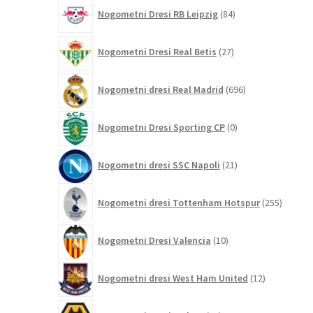
84
Nogometni Dresi RB Leipzig
84
izdelkov
27
Nogometni Dresi Real Betis
27
izdelkov
696
Nogometni dresi Real Madrid
696
izdelkov
0
Nogometni Dresi Sporting CP
0
izdelkov
21
Nogometni dresi SSC Napoli
21
izdelkov
255
Nogometni dresi Tottenham Hotspur
255
izdelko
10
Nogometni Dresi Valencia
10
izdelkov
12
Nogometni dresi West Ham United
12
izdelkov
59