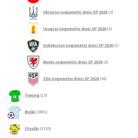
2
Ukrajina nogometni dresi SP 2026
2
izdelka
3
Urugvaj nogometni dresi SP 2026
3
izdelki
1
Uzbekistan nogometni dresi SP 2026
1
izdelek
3
Wales nogometni dresi SP 2026
3
izdelki
38
ZDA nogometni dresi SP 2026
38
izdelkov
13
Trening
13
izdelkov
3881
Moški
3881
izdelkov
3320
Otroški
3320
izdelkov