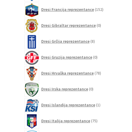
152
Dresi Francija reprezentance
152
izdelkov
0
Dresi Gibraltar reprezentance
0
izdelkov
8
Dresi Grčija reprezentance
8
izdelkov
0
Dresi Gruzija reprezentance
0
izdelkov
78
Dresi Hrvaška reprezentance
78
izdelkov
0
Dresi Irska reprezentance
0
izdelkov
1
Dresi Islandija reprezentance
1
izdelek
75
Dresi Italija reprezentance
75
izdelkov