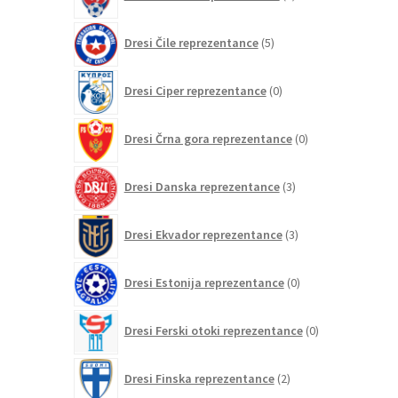
izdelka
5
Dresi Čile reprezentance
5
izdelkov
0
Dresi Ciper reprezentance
0
izdelkov
0
Dresi Črna gora reprezentance
0
izdelkov
3
Dresi Danska reprezentance
3
izdelki
3
Dresi Ekvador reprezentance
3
izdelki
0
Dresi Estonija reprezentance
0
izdelkov
0
Dresi Ferski otoki reprezentance
0
izdelkov
2
Dresi Finska reprezentance
2
izdelka