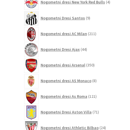
Nogometni dresi New York Red Bulls
4
izdelki
9
Nogometni Dresi Santos
9
izdelkov
211
Nogometni dresi AC Milan
211
izdelkov
44
Nogometni Dresi Ajax
44
izdelkov
350
Nogometni dresi Arsenal
350
izdelkov
8
Nogometni dresi AS Monaco
8
izdelkov
121
Nogometni dresi As Roma
121
izdelkov
71
Nogometni Dresi Aston Villa
71
izdelkov
24
Nogometni dresi Athletic Bilbao
24