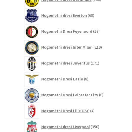
izdelkov
68
Nogometni dresi Everton
68
izdelkov
13
Nogometni Dresi Feyenoord
13
izdelkov
219
Nogometni dresi Inter Milan
219
izdelkov
171
Nogometni dresi Juventus
171
izdelkov
8
Nogometni Dresi Lazio
8
izdelkov
0
Nogometni Dresi Leicester City
0
izdelkov
4
Nogometni Dresi Lille OSC
4
izdelki
350
Nogometni dresi Liverpool
350
izdelkov