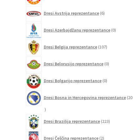
6
Dresi Avstrija reprezentance
6
izdelkov
0
Dresi Azerbajdžanu reprezentance
0
izdelkov
107
Dresi Belgija reprezentance
107
izdelkov
0
Dresi Belorusijo reprezentance
0
izdelkov
0
Dresi Bolgarijo reprezentance
0
izdelkov
Dresi Bosna in Hercegovina reprezentance
20
20
izdelkov
223
Dresi Brazilija reprezentance
223
izdelkov
2
Dresi Češčina reprezentance
2