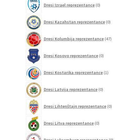
0
Dresi Izrael reprezentance
0
izdelkov
0
Dresi Kazahstan reprezentance
0
izdelkov
47
Dresi Kolumbija reprezentance
47
izdelkov
0
Dresi Kosovo reprezentance
0
izdelkov
1
Dresi Kostarika reprezentance
1
izdelek
0
Dresi Latvija reprezentance
0
izdelkov
0
Dresi Lihtenštajn reprezentance
0
izdelkov
0
Dresi Litva reprezentance
0
izdelkov
0