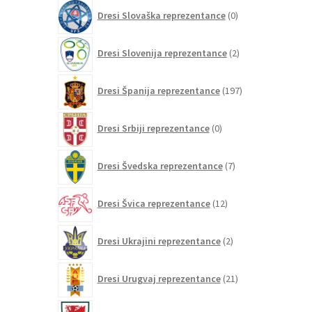
0
Dresi Slovaška reprezentance
0
izdelkov
2
Dresi Slovenija reprezentance
2
izdelka
197
Dresi Španija reprezentance
197
izdelkov
0
Dresi Srbiji reprezentance
0
izdelkov
7
Dresi Švedska reprezentance
7
izdelkov
12
Dresi Švica reprezentance
12
izdelkov
2
Dresi Ukrajini reprezentance
2
izdelka
21
Dresi Urugvaj reprezentance
21
izdelkov
5