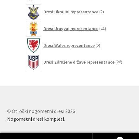
2
Dresi Ukrajini reprezentance
2
izdelka
21
Dresi Urugvaj reprezentance
21
izdelkov
5
Dresi Wales reprezentance
5
izdelkov
26
Dresi Združene države reprezentance
26
izdelkov
© Otroški nogometni dresi 2026
Nogometni dresi kompleti
.