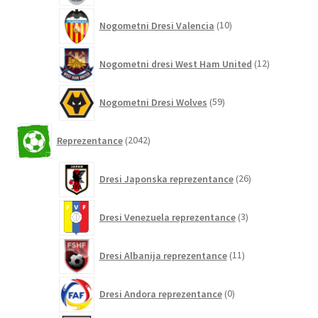
10
Nogometni Dresi Valencia
10
izdelkov
12
Nogometni dresi West Ham United
12
izdelkov
59
Nogometni Dresi Wolves
59
izdelkov
2042
Reprezentance
2042
izdelkov
26
Dresi Japonska reprezentance
26
izdelkov
3
Dresi Venezuela reprezentance
3
izdelki
11
Dresi Albanija reprezentance
11
izdelkov
0
Dresi Andora reprezentance
0
izdelkov