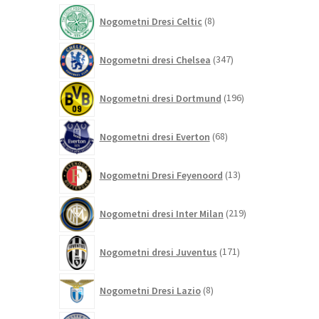
izdelkov
8
Nogometni Dresi Celtic
8
izdelkov
347
Nogometni dresi Chelsea
347
izdelkov
196
Nogometni dresi Dortmund
196
izdelkov
68
Nogometni dresi Everton
68
izdelkov
13
Nogometni Dresi Feyenoord
13
izdelkov
219
Nogometni dresi Inter Milan
219
izdelkov
171
Nogometni dresi Juventus
171
izdelkov
8
Nogometni Dresi Lazio
8
izdelkov