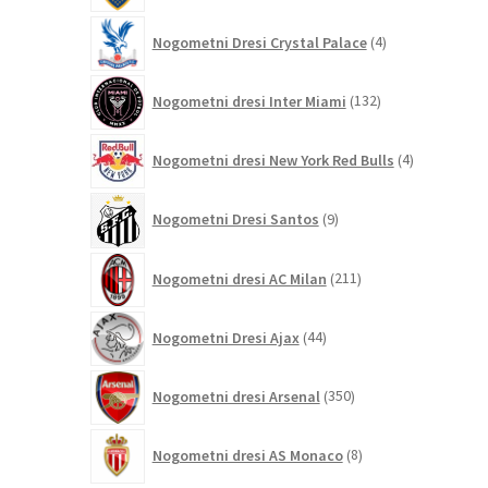
4
Nogometni Dresi Crystal Palace
4
izdelki
132
Nogometni dresi Inter Miami
132
izdelkov
4
Nogometni dresi New York Red Bulls
4
izdelki
9
Nogometni Dresi Santos
9
izdelkov
211
Nogometni dresi AC Milan
211
izdelkov
44
Nogometni Dresi Ajax
44
izdelkov
350
Nogometni dresi Arsenal
350
izdelkov
8
Nogometni dresi AS Monaco
8
izdelkov