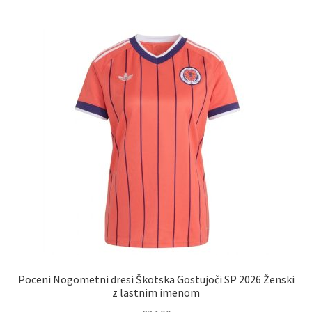
več
različic.
Možnosti
lahko
izberete
na
strani
izdelka
Poceni Nogometni dresi Škotska Gostujoči SP 2026 Ženski
z lastnim imenom