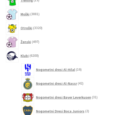
Trening
13
izdelkov
3881
Moški
3881
izdelkov
3320
Otroški
3320
izdelkov
497
Ženski
497
izdelkov
6200
Klubi
6200
izdelkov
16
Nogometni dresi Al-Hilal
16
izdelkov
42
Nogometni dresi Al-Nassr
42
izdelkov
31
Nogometni dresi Bayer Leverkusen
31
izdelkov
2
Nogometni Dresi Boca Juniors
2
izdelka