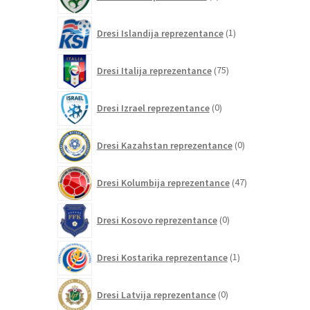
izdelkov
1
Dresi Islandija reprezentance
1
izdelek
75
Dresi Italija reprezentance
75
izdelkov
0
Dresi Izrael reprezentance
0
izdelkov
0
Dresi Kazahstan reprezentance
0
izdelkov
47
Dresi Kolumbija reprezentance
47
izdelkov
0
Dresi Kosovo reprezentance
0
izdelkov
1
Dresi Kostarika reprezentance
1
izdelek
0
Dresi Latvija reprezentance
0
izdelkov