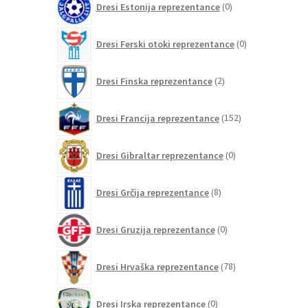
Dresi Estonija reprezentance
0
izdelkov
0
Dresi Ferski otoki reprezentance
0
izdelkov
2
Dresi Finska reprezentance
2
izdelka
152
Dresi Francija reprezentance
152
izdelkov
0
Dresi Gibraltar reprezentance
0
izdelkov
8
Dresi Grčija reprezentance
8
izdelkov
0
Dresi Gruzija reprezentance
0
izdelkov
78
Dresi Hrvaška reprezentance
78
izdelkov
0
Dresi Irska reprezentance
0