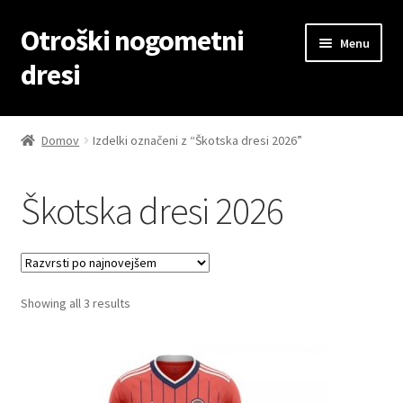
Otroški nogometni
Skip
Skip
Menu
to
to
dresi
navigation
content
Domov
Domov
Izdelki označeni z “Škotska dresi 2026”
Blog
Škotska dresi 2026
Kontaktiraj nas
Košarica
Sorted
Showing all 3 results
Moj račun
by
latest
Trgovina
Zaključek nakupa