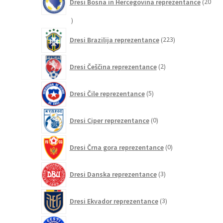
Dresi Bosna in Hercegovina reprezentance
20
20
izdelkov
223
Dresi Brazilija reprezentance
223
izdelkov
2
Dresi Češčina reprezentance
2
izdelka
5
Dresi Čile reprezentance
5
izdelkov
0
Dresi Ciper reprezentance
0
izdelkov
0
Dresi Črna gora reprezentance
0
izdelkov
3
Dresi Danska reprezentance
3
izdelki
3
Dresi Ekvador reprezentance
3
izdelki
0