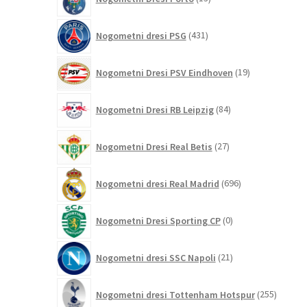
izdelkov
431
Nogometni dresi PSG
431
izdelkov
19
Nogometni Dresi PSV Eindhoven
19
izdelkov
84
Nogometni Dresi RB Leipzig
84
izdelkov
27
Nogometni Dresi Real Betis
27
izdelkov
696
Nogometni dresi Real Madrid
696
izdelkov
0
Nogometni Dresi Sporting CP
0
izdelkov
21
Nogometni dresi SSC Napoli
21
izdelkov
255
Nogometni dresi Tottenham Hotspur
255
izdelko