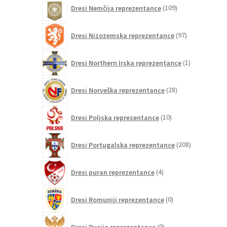
109
Dresi Nemčija reprezentance
109
izdelkov
97
Dresi Nizozemska reprezentance
97
izdelkov
1
Dresi Northern Irska reprezentance
1
izdelek
28
Dresi Norveška reprezentance
28
izdelkov
10
Dresi Poljska reprezentance
10
izdelkov
208
Dresi Portugalska reprezentance
208
izdelkov
4
Dresi puran reprezentance
4
izdelki
0
Dresi Romuniji reprezentance
0
izdelkov
0
Dresi Rusija reprezentance
0