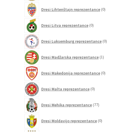
0
Dresi Lihtenštajn reprezentance
0
izdelkov
0
Dresi Litva reprezentance
0
izdelkov
0
Dresi Luksemburg reprezentance
0
izdelkov
1
Dresi Madžarska reprezentance
1
izdelek
0
Dresi Makedonija reprezentance
0
izdelkov
0
Dresi Malta reprezentance
0
izdelkov
77
Dresi Mehika reprezentance
77
izdelkov
0
Dresi Moldavijo reprezentance
0
izdelkov