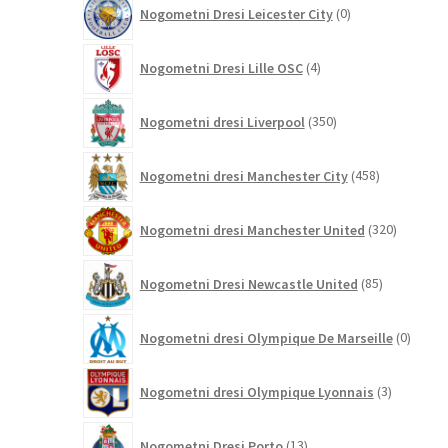
0
Nogometni Dresi Leicester City
0
izdelkov
4
Nogometni Dresi Lille OSC
4
izdelki
350
Nogometni dresi Liverpool
350
izdelkov
458
Nogometni dresi Manchester City
458
izdelkov
320
Nogometni dresi Manchester United
320
izdelkov
85
Nogometni Dresi Newcastle United
85
izdelkov
0
Nogometni dresi Olympique De Marseille
0
izdelk
3
Nogometni dresi Olympique Lyonnais
3
izdelki
13
Nogometni Dresi Porto
13