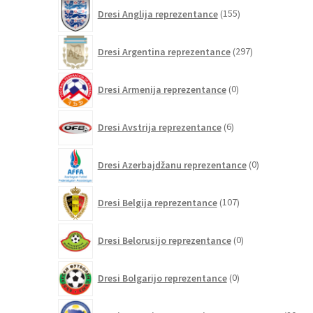
155
Dresi Anglija reprezentance
155
izdelkov
297
Dresi Argentina reprezentance
297
izdelkov
0
Dresi Armenija reprezentance
0
izdelkov
6
Dresi Avstrija reprezentance
6
izdelkov
0
Dresi Azerbajdžanu reprezentance
0
izdelkov
107
Dresi Belgija reprezentance
107
izdelkov
0
Dresi Belorusijo reprezentance
0
izdelkov
0
Dresi Bolgarijo reprezentance
0
izdelkov