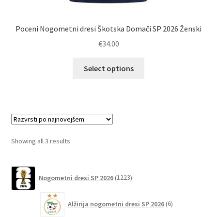
Poceni Nogometni dresi Škotska Domači SP 2026 Ženski
€
34.00
Ta
Select options
izdelek
ima
več
različic.
Možnosti
lahko
Sorted
Showing all 3 results
izberete
by
na
latest
1223
strani
Nogometni dresi SP 2026
1223
izdelkov
izdelka
6
Alžirija nogometni dresi SP 2026
6
izdelkov