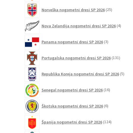
25
Norveška nogometni dresi SP 2026
25
izdelkov
4
Nova Zelandija nogometni dresi SP 2026
4
izdelki
3
Panama nogometni dresi SP 2026
3
izdelki
131
Portugalska nogometni dresi SP 2026
131
izdelko
5
Republika Koreja nogometni dresi SP 2026
5
izdel
16
Senegal nogometni dresi SP 2026
16
izdelkov
6
Škotska nogometni dresi SP 2026
6
izdelkov
124
Španija nogometni dresi SP 2026
124
izdelkov