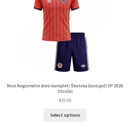
Novi Nogometni dresi kompleti Škotska Gostujoči SP 2026
Otroški
€
35.00
Ta
Select options
izdelek
ima