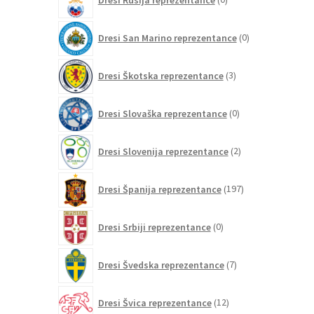
izdelkov
0
Dresi San Marino reprezentance
0
izdelkov
3
Dresi Škotska reprezentance
3
izdelki
0
Dresi Slovaška reprezentance
0
izdelkov
2
Dresi Slovenija reprezentance
2
izdelka
197
Dresi Španija reprezentance
197
izdelkov
0
Dresi Srbiji reprezentance
0
izdelkov
7
Dresi Švedska reprezentance
7
izdelkov
12
Dresi Švica reprezentance
12
izdelkov