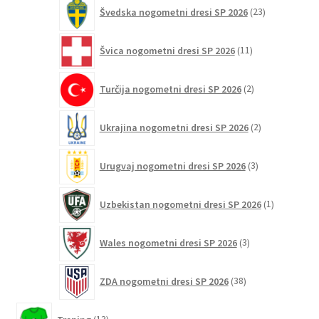
23
Švedska nogometni dresi SP 2026
23
izdelkov
11
Švica nogometni dresi SP 2026
11
izdelkov
2
Turčija nogometni dresi SP 2026
2
izdelka
2
Ukrajina nogometni dresi SP 2026
2
izdelka
3
Urugvaj nogometni dresi SP 2026
3
izdelki
1
Uzbekistan nogometni dresi SP 2026
1
izdelek
3
Wales nogometni dresi SP 2026
3
izdelki
38
ZDA nogometni dresi SP 2026
38
izdelkov
13