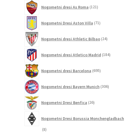
121
Nogometni dresi As Roma
121
izdelkov
71
Nogometni Dresi Aston Villa
71
izdelkov
24
Nogometni dresi Athletic Bilbao
24
izdelkov
184
Nogometni dresi Atletico Madrid
184
izdelkov
695
Nogometni dresi Barcelona
695
izdelkov
306
Nogometni dresi Bayern Munich
306
izdelkov
26
Nogometni Dresi Benfica
26
izdelkov
Nogometni Dresi Borussia Monchengladbach
8
8