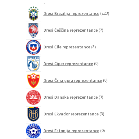
20
izdelkov
223
Dresi Brazilija reprezentance
223
izdelkov
2
Dresi Češčina reprezentance
2
izdelka
5
Dresi Čile reprezentance
5
izdelkov
0
Dresi Ciper reprezentance
0
izdelkov
0
Dresi Črna gora reprezentance
0
izdelkov
3
Dresi Danska reprezentance
3
izdelki
3
Dresi Ekvador reprezentance
3
izdelki
0
Dresi Estonija reprezentance
0
izdelkov