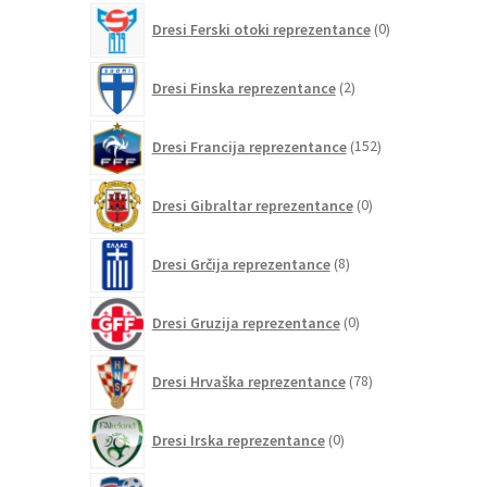
0
Dresi Ferski otoki reprezentance
0
izdelkov
2
Dresi Finska reprezentance
2
izdelka
152
Dresi Francija reprezentance
152
izdelkov
0
Dresi Gibraltar reprezentance
0
izdelkov
8
Dresi Grčija reprezentance
8
izdelkov
0
Dresi Gruzija reprezentance
0
izdelkov
78
Dresi Hrvaška reprezentance
78
izdelkov
0
Dresi Irska reprezentance
0
izdelkov
1