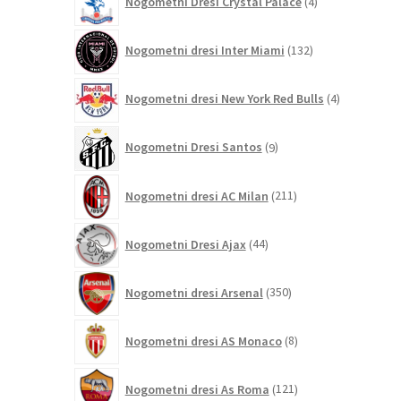
Nogometni Dresi Crystal Palace
4
izdelki
132
Nogometni dresi Inter Miami
132
izdelkov
4
Nogometni dresi New York Red Bulls
4
izdelki
9
Nogometni Dresi Santos
9
izdelkov
211
Nogometni dresi AC Milan
211
izdelkov
44
Nogometni Dresi Ajax
44
izdelkov
350
Nogometni dresi Arsenal
350
izdelkov
8
Nogometni dresi AS Monaco
8
izdelkov
121
Nogometni dresi As Roma
121
izdelkov