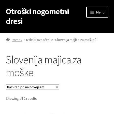
Otroški nogometni
Skip
Skip
Menu
to
to
dresi
navigation
content
Domov
Domov
Izdelki označeni z “Slovenija majica za moške”
Blog
Slovenija majica za
Kontaktiraj nas
moške
Košarica
Moj račun
Sorted
Showing all 2 results
Trgovina
by
latest
Zaključek nakupa