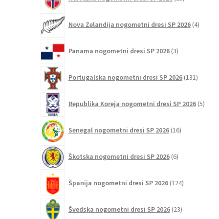
izdelkov
4
Nova Zelandija nogometni dresi SP 2026
4
izdelki
3
Panama nogometni dresi SP 2026
3
izdelki
131
Portugalska nogometni dresi SP 2026
131
izdelko
5
Republika Koreja nogometni dresi SP 2026
5
izdel
16
Senegal nogometni dresi SP 2026
16
izdelkov
6
Škotska nogometni dresi SP 2026
6
izdelkov
124
Španija nogometni dresi SP 2026
124
izdelkov
23
Švedska nogometni dresi SP 2026
23
izdelkov