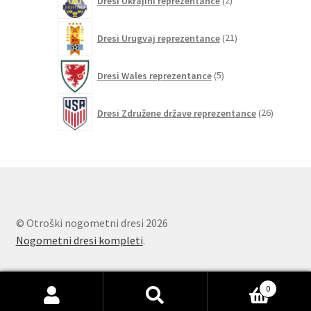
Dresi Ukrajini reprezentance
2
izdelka
21
Dresi Urugvaj reprezentance
21
izdelkov
5
Dresi Wales reprezentance
5
izdelkov
26
Dresi Združene države reprezentance
26
izdelkov
© Otroški nogometni dresi 2026
Nogometni dresi kompleti
.
0
Išči:
Iskanje