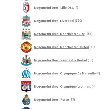
4
Nogometni Dresi Lille OSC
4
izdelki
350
Nogometni dresi Liverpool
350
izdelkov
458
Nogometni dresi Manchester City
458
izdelkov
318
Nogometni dresi Manchester United
318
izdelkov
85
Nogometni Dresi Newcastle United
85
izdelkov
0
Nogometni dresi Olympique De Marseille
0
izdelk
3
Nogometni dresi Olympique Lyonnais
3
izdelki
13
Nogometni Dresi Porto
13
izdelkov