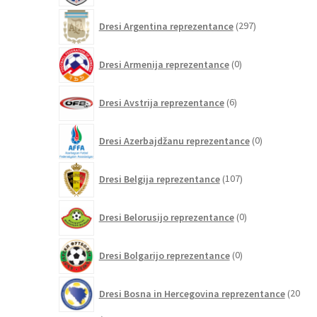
297
Dresi Argentina reprezentance
297
izdelkov
0
Dresi Armenija reprezentance
0
izdelkov
6
Dresi Avstrija reprezentance
6
izdelkov
0
Dresi Azerbajdžanu reprezentance
0
izdelkov
107
Dresi Belgija reprezentance
107
izdelkov
0
Dresi Belorusijo reprezentance
0
izdelkov
0
Dresi Bolgarijo reprezentance
0
izdelkov
Dresi Bosna in Hercegovina reprezentance
20