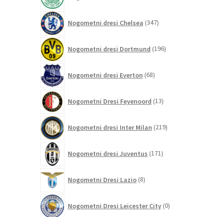
izdelkov
347
Nogometni dresi Chelsea
347
izdelkov
196
Nogometni dresi Dortmund
196
izdelkov
68
Nogometni dresi Everton
68
izdelkov
13
Nogometni Dresi Feyenoord
13
izdelkov
219
Nogometni dresi Inter Milan
219
izdelkov
171
Nogometni dresi Juventus
171
izdelkov
8
Nogometni Dresi Lazio
8
izdelkov
0
Nogometni Dresi Leicester City
0
izdelkov