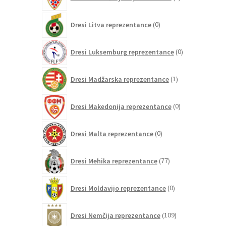
izdelkov
0
Dresi Litva reprezentance
0
izdelkov
0
Dresi Luksemburg reprezentance
0
izdelkov
1
Dresi Madžarska reprezentance
1
izdelek
0
Dresi Makedonija reprezentance
0
izdelkov
0
Dresi Malta reprezentance
0
izdelkov
77
Dresi Mehika reprezentance
77
izdelkov
0
Dresi Moldavijo reprezentance
0
izdelkov
109
Dresi Nemčija reprezentance
109
izdelkov