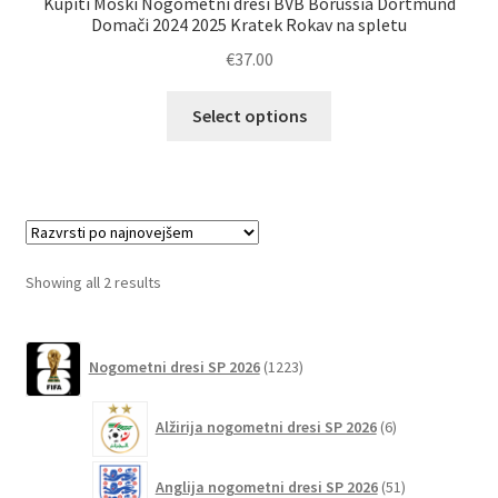
Kupiti Moški Nogometni dresi BVB Borussia Dortmund
Domači 2024 2025 Kratek Rokav na spletu
€
37.00
Ta
Select options
izdelek
ima
več
različic.
Možnosti
lahko
Sorted
Showing all 2 results
izberete
by
na
latest
1223
strani
Nogometni dresi SP 2026
1223
izdelkov
izdelka
6
Alžirija nogometni dresi SP 2026
6
izdelkov
51
Anglija nogometni dresi SP 2026
51
izdelkov