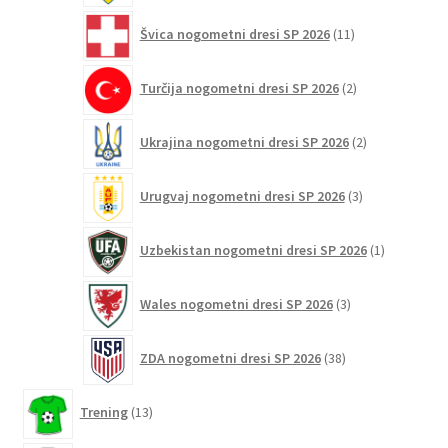
11
Švica nogometni dresi SP 2026
11
izdelkov
2
Turčija nogometni dresi SP 2026
2
izdelka
2
Ukrajina nogometni dresi SP 2026
2
izdelka
3
Urugvaj nogometni dresi SP 2026
3
izdelki
1
Uzbekistan nogometni dresi SP 2026
1
izdelek
3
Wales nogometni dresi SP 2026
3
izdelki
38
ZDA nogometni dresi SP 2026
38
izdelkov
13
Trening
13
izdelkov