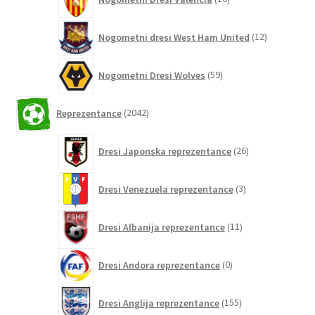
izdelkov
12
Nogometni dresi West Ham United
12
izdelkov
59
Nogometni Dresi Wolves
59
izdelkov
2042
Reprezentance
2042
izdelkov
26
Dresi Japonska reprezentance
26
izdelkov
3
Dresi Venezuela reprezentance
3
izdelki
11
Dresi Albanija reprezentance
11
izdelkov
0
Dresi Andora reprezentance
0
izdelkov
155
Dresi Anglija reprezentance
155
izdelkov