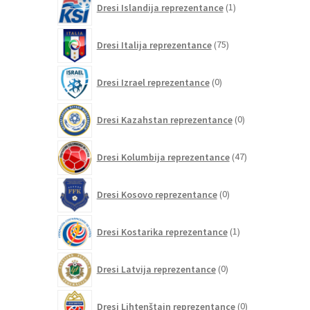
Dresi Islandija reprezentance
1
izdelek
75
Dresi Italija reprezentance
75
izdelkov
0
Dresi Izrael reprezentance
0
izdelkov
0
Dresi Kazahstan reprezentance
0
izdelkov
47
Dresi Kolumbija reprezentance
47
izdelkov
0
Dresi Kosovo reprezentance
0
izdelkov
1
Dresi Kostarika reprezentance
1
izdelek
0
Dresi Latvija reprezentance
0
izdelkov
0
Dresi Lihtenštajn reprezentance
0