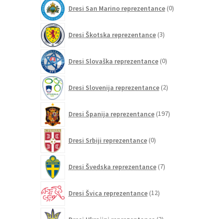
0
Dresi San Marino reprezentance
0
izdelkov
3
Dresi Škotska reprezentance
3
izdelki
0
Dresi Slovaška reprezentance
0
izdelkov
2
Dresi Slovenija reprezentance
2
izdelka
197
Dresi Španija reprezentance
197
izdelkov
0
Dresi Srbiji reprezentance
0
izdelkov
7
Dresi Švedska reprezentance
7
izdelkov
12
Dresi Švica reprezentance
12
izdelkov
2