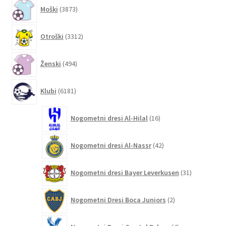
3873
Moški
3873
izdelkov
3312
Otroški
3312
izdelkov
494
Ženski
494
izdelkov
6181
Klubi
6181
izdelkov
16
Nogometni dresi Al-Hilal
16
izdelkov
42
Nogometni dresi Al-Nassr
42
izdelkov
31
Nogometni dresi Bayer Leverkusen
31
izdelkov
2
Nogometni Dresi Boca Juniors
2
izdelka
4