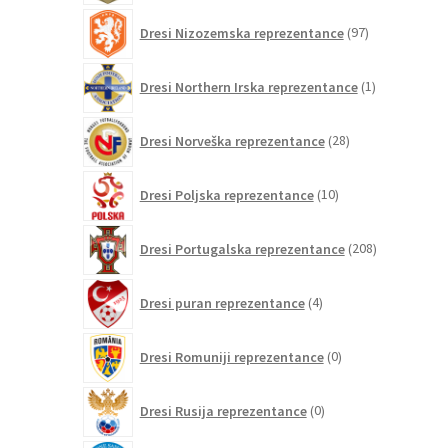
97
Dresi Nizozemska reprezentance
97
izdelkov
1
Dresi Northern Irska reprezentance
1
izdelek
28
Dresi Norveška reprezentance
28
izdelkov
10
Dresi Poljska reprezentance
10
izdelkov
208
Dresi Portugalska reprezentance
208
izdelkov
4
Dresi puran reprezentance
4
izdelki
0
Dresi Romuniji reprezentance
0
izdelkov
0
Dresi Rusija reprezentance
0
izdelkov