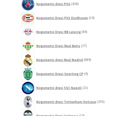
428
Nogometni dresi PSG
428
izdelkov
19
Nogometni Dresi PSV Eindhoven
19
izdelkov
84
Nogometni Dresi RB Leipzig
84
izdelkov
27
Nogometni Dresi Real Betis
27
izdelkov
689
Nogometni dresi Real Madrid
689
izdelkov
0
Nogometni Dresi Sporting CP
0
izdelkov
21
Nogometni dresi SSC Napoli
21
izdelkov
255
Nogometni dresi Tottenham Hotspur
255
izdelko
10
Nogometni Dresi Valencia
10