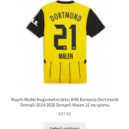
Kupiti Moški Nogometni dresi BVB Borussia Dortmund
Domači 2024 2025 Donyell Malen 21 na spletu
€
37.00
Ta
Select options