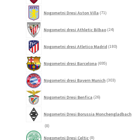
71
Nogometni Dresi Aston Villa
71
izdelkov
24
Nogometni dresi Athletic Bilbao
24
izdelkov
180
Nogometni dresi Atletico Madrid
180
izdelkov
695
Nogometni dresi Barcelona
695
izdelkov
303
Nogometni dresi Bayern Munich
303
izdelki
26
Nogometni Dresi Benfica
26
izdelkov
Nogometni Dresi Borussia Monchengladbach
8
8
izdelkov
8
Nogometni Dresi Celtic
8