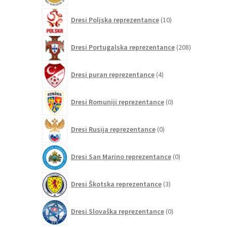
10
Dresi Poljska reprezentance
10
izdelkov
208
Dresi Portugalska reprezentance
208
izdelkov
4
Dresi puran reprezentance
4
izdelki
0
Dresi Romuniji reprezentance
0
izdelkov
0
Dresi Rusija reprezentance
0
izdelkov
0
Dresi San Marino reprezentance
0
izdelkov
3
Dresi Škotska reprezentance
3
izdelki
0
Dresi Slovaška reprezentance
0
izdelkov