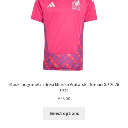
Moški nogometni dresi Mehika Vratarski Domači SP 2026
roza
€
35.00
Ta
Select options
izdelek
ima