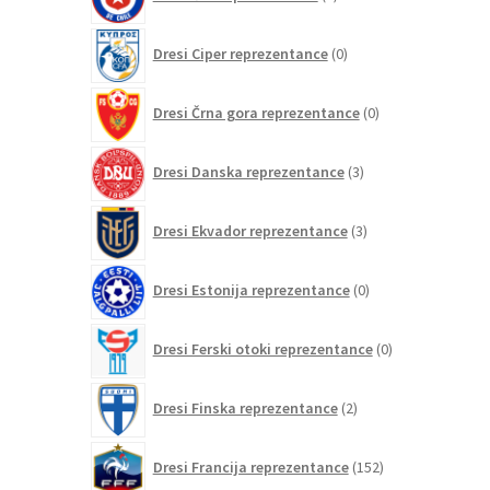
izdelkov
0
Dresi Ciper reprezentance
0
izdelkov
0
Dresi Črna gora reprezentance
0
izdelkov
3
Dresi Danska reprezentance
3
izdelki
3
Dresi Ekvador reprezentance
3
izdelki
0
Dresi Estonija reprezentance
0
izdelkov
0
Dresi Ferski otoki reprezentance
0
izdelkov
2
Dresi Finska reprezentance
2
izdelka
152
Dresi Francija reprezentance
152
izdelkov