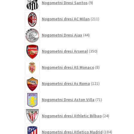
Nogometni Dresi Santos
9
izdelkov
211
Nogometni dresi AC Milan
211
izdelkov
44
Nogometni Dresi Ajax
44
izdelkov
350
Nogometni dresi Arsenal
350
izdelkov
8
Nogometni dresi AS Monaco
8
izdelkov
121
Nogometni dresi As Roma
121
izdelkov
71
Nogometni Dresi Aston Villa
71
izdelkov
24
Nogometni dresi Athletic Bilbao
24
izdelkov
184
Nogometni dresi Atletico Madrid
184