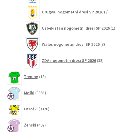
3
Urugvaj nogometni dresi SP 2026
3
izdelki
1
Uzbekistan nogometni dresi SP 2026
1
izdelek
3
Wales nogometni dresi SP 2026
3
izdelki
38
ZDA nogometni dresi SP 2026
38
izdelkov
13
Trening
13
izdelkov
3881
Moški
3881
izdelkov
3320
Otroški
3320
izdelkov
497
Ženski
497
izdelkov