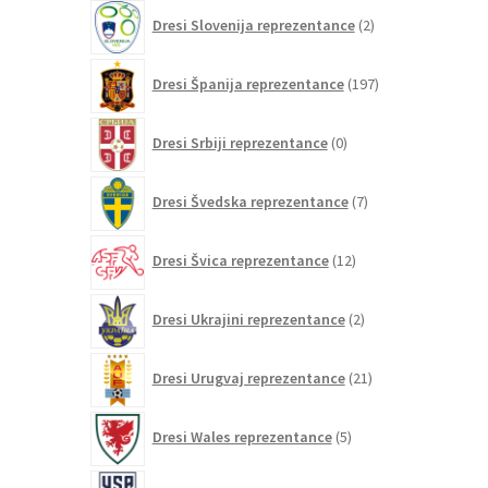
2
Dresi Slovenija reprezentance
2
izdelka
197
Dresi Španija reprezentance
197
izdelkov
0
Dresi Srbiji reprezentance
0
izdelkov
7
Dresi Švedska reprezentance
7
izdelkov
12
Dresi Švica reprezentance
12
izdelkov
2
Dresi Ukrajini reprezentance
2
izdelka
21
Dresi Urugvaj reprezentance
21
izdelkov
5
Dresi Wales reprezentance
5
izdelkov
26