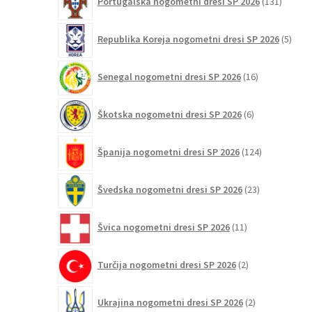
Portugalska nogometni dresi SP 2026
131
izdelko
5
Republika Koreja nogometni dresi SP 2026
5
izdel
16
Senegal nogometni dresi SP 2026
16
izdelkov
6
Škotska nogometni dresi SP 2026
6
izdelkov
124
Španija nogometni dresi SP 2026
124
izdelkov
23
Švedska nogometni dresi SP 2026
23
izdelkov
11
Švica nogometni dresi SP 2026
11
izdelkov
2
Turčija nogometni dresi SP 2026
2
izdelka
2
Ukrajina nogometni dresi SP 2026
2
izdelka