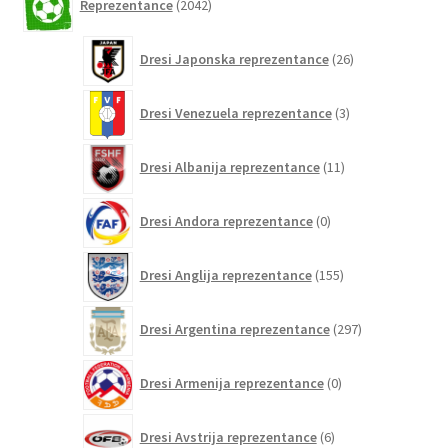
Reprezentance
2042
izdelkov
26
Dresi Japonska reprezentance
26
izdelkov
3
Dresi Venezuela reprezentance
3
izdelki
11
Dresi Albanija reprezentance
11
izdelkov
0
Dresi Andora reprezentance
0
izdelkov
155
Dresi Anglija reprezentance
155
izdelkov
297
Dresi Argentina reprezentance
297
izdelkov
0
Dresi Armenija reprezentance
0
izdelkov
6
Dresi Avstrija reprezentance
6
izdelkov