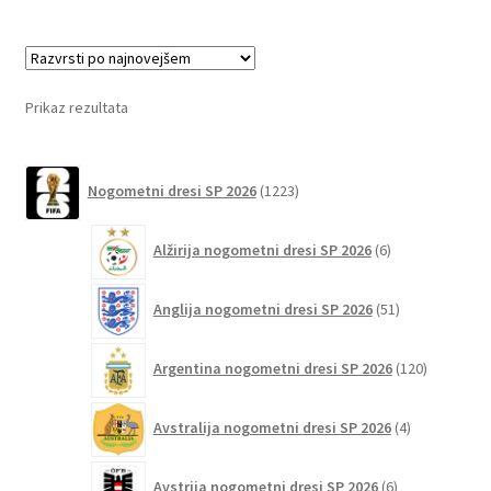
več
različic.
Možnosti
lahko
Prikaz rezultata
izberete
na
1223
strani
Nogometni dresi SP 2026
1223
izdelkov
izdelka
6
Alžirija nogometni dresi SP 2026
6
izdelkov
51
Anglija nogometni dresi SP 2026
51
izdelkov
120
Argentina nogometni dresi SP 2026
120
izdelkov
4
Avstralija nogometni dresi SP 2026
4
izdelki
6
Avstrija nogometni dresi SP 2026
6