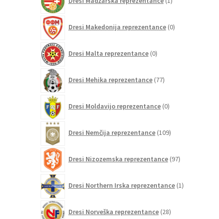
Dresi Madžarska reprezentance
1
izdelek
0
Dresi Makedonija reprezentance
0
izdelkov
0
Dresi Malta reprezentance
0
izdelkov
77
Dresi Mehika reprezentance
77
izdelkov
0
Dresi Moldavijo reprezentance
0
izdelkov
109
Dresi Nemčija reprezentance
109
izdelkov
97
Dresi Nizozemska reprezentance
97
izdelkov
1
Dresi Northern Irska reprezentance
1
izdelek
28
Dresi Norveška reprezentance
28
izdelkov