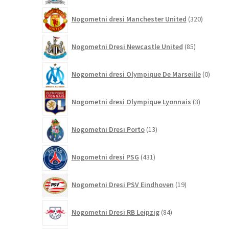
320
Nogometni dresi Manchester United
320
izdelkov
85
Nogometni Dresi Newcastle United
85
izdelkov
0
Nogometni dresi Olympique De Marseille
0
izdelk
3
Nogometni dresi Olympique Lyonnais
3
izdelki
13
Nogometni Dresi Porto
13
izdelkov
431
Nogometni dresi PSG
431
izdelkov
19
Nogometni Dresi PSV Eindhoven
19
izdelkov
84
Nogometni Dresi RB Leipzig
84
izdelkov