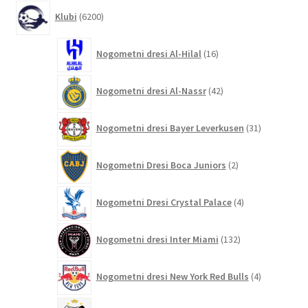
6200
Klubi
6200
izdelkov
16
Nogometni dresi Al-Hilal
16
izdelkov
42
Nogometni dresi Al-Nassr
42
izdelkov
31
Nogometni dresi Bayer Leverkusen
31
izdelkov
2
Nogometni Dresi Boca Juniors
2
izdelka
4
Nogometni Dresi Crystal Palace
4
izdelki
132
Nogometni dresi Inter Miami
132
izdelkov
4
Nogometni dresi New York Red Bulls
4
izdelki
9