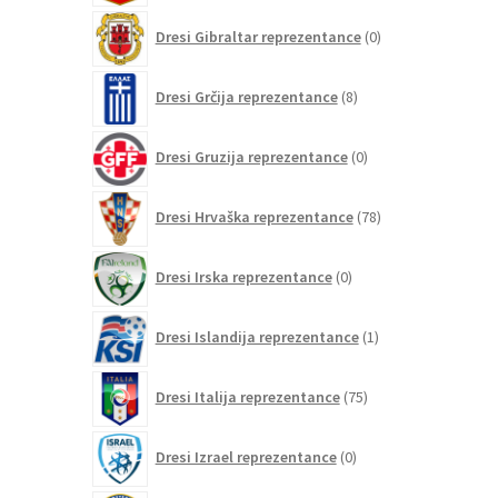
0
Dresi Gibraltar reprezentance
0
izdelkov
8
Dresi Grčija reprezentance
8
izdelkov
0
Dresi Gruzija reprezentance
0
izdelkov
78
Dresi Hrvaška reprezentance
78
izdelkov
0
Dresi Irska reprezentance
0
izdelkov
1
Dresi Islandija reprezentance
1
izdelek
75
Dresi Italija reprezentance
75
izdelkov
0
Dresi Izrael reprezentance
0
izdelkov