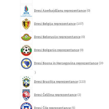
0
Dresi Azerbajdžanu reprezentance
0
izdelkov
107
Dresi Belgija reprezentance
107
izdelkov
0
Dresi Belorusijo reprezentance
0
izdelkov
0
Dresi Bolgarijo reprezentance
0
izdelkov
Dresi Bosna in Hercegovina reprezentance
20
20
izdelkov
223
Dresi Brazilija reprezentance
223
izdelkov
2
Dresi Češčina reprezentance
2
izdelka
5
Dresi Čile reprezentance
5