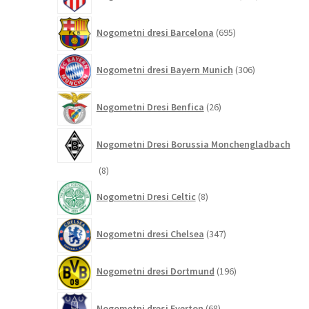
izdelkov
695
Nogometni dresi Barcelona
695
izdelkov
306
Nogometni dresi Bayern Munich
306
izdelkov
26
Nogometni Dresi Benfica
26
izdelkov
Nogometni Dresi Borussia Monchengladbach
8
8
izdelkov
8
Nogometni Dresi Celtic
8
izdelkov
347
Nogometni dresi Chelsea
347
izdelkov
196
Nogometni dresi Dortmund
196
izdelkov
68
Nogometni dresi Everton
68