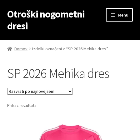
Otroški nogometni
Skip
Skip
Menu
to
to
dresi
navigation
content
Domov
Domov
Izdelki označeni z “SP 2026 Mehika dres”
Blog
SP 2026 Mehika dres
Kontaktiraj nas
Košarica
Prikaz rezultata
Moj račun
Trgovina
Zaključek nakupa