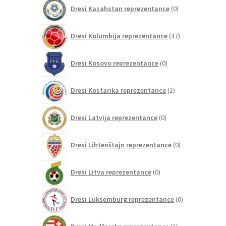
0
Dresi Kazahstan reprezentance
0
izdelkov
47
Dresi Kolumbija reprezentance
47
izdelkov
0
Dresi Kosovo reprezentance
0
izdelkov
1
Dresi Kostarika reprezentance
1
izdelek
0
Dresi Latvija reprezentance
0
izdelkov
0
Dresi Lihtenštajn reprezentance
0
izdelkov
0
Dresi Litva reprezentance
0
izdelkov
0
Dresi Luksemburg reprezentance
0
izdelkov
1