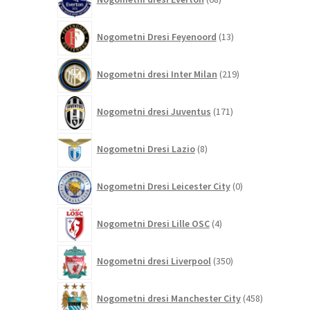
izdelkov
13
Nogometni Dresi Feyenoord
13
izdelkov
219
Nogometni dresi Inter Milan
219
izdelkov
171
Nogometni dresi Juventus
171
izdelkov
8
Nogometni Dresi Lazio
8
izdelkov
0
Nogometni Dresi Leicester City
0
izdelkov
4
Nogometni Dresi Lille OSC
4
izdelki
350
Nogometni dresi Liverpool
350
izdelkov
458
Nogometni dresi Manchester City
458
izdelkov