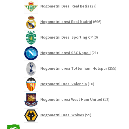
27
Nogometni Dresi Real Betis
27
izdelkov
696
Nogometni dresi Real Madrid
696
izdelkov
0
Nogometni Dresi Sporting CP
0
izdelkov
21
Nogometni dresi SSC Napoli
21
izdelkov
255
Nogometni dresi Tottenham Hotspur
255
izdelko
10
Nogometni Dresi Valencia
10
izdelkov
12
Nogometni dresi West Ham United
12
izdelkov
59
Nogometni Dresi Wolves
59
izdelkov
2042