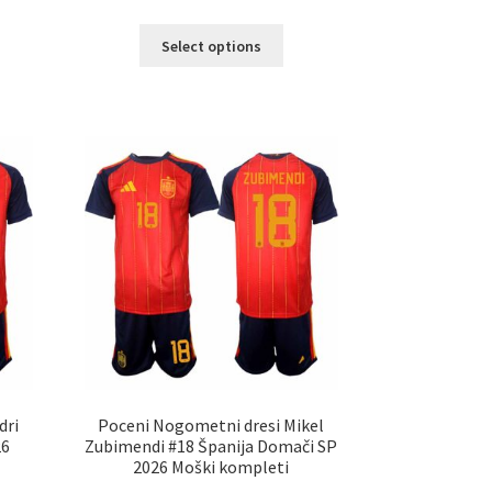
Ta
Select options
elek
izdelek
a
ima
č
več
ičic.
različic.
nosti
Možnosti
ko
lahko
erete
izberete
na
ani
strani
elka
izdelka
dri
Poceni Nogometni dresi Mikel
26
Zubimendi #18 Španija Domači SP
2026 Moški kompleti