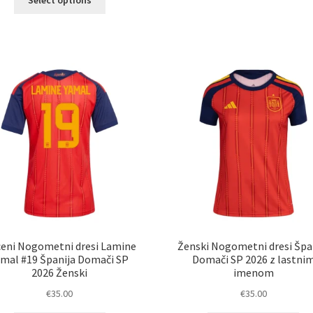
izdelek
ve
ima
razl
več
Mož
različic.
lah
Možnosti
izb
lahko
na
izberete
str
na
izd
strani
izdelka
eni Nogometni dresi Lamine
Ženski Nogometni dresi Špa
amal #19 Španija Domači SP
Domači SP 2026 z lastni
2026 Ženski
imenom
€
35.00
€
35.00