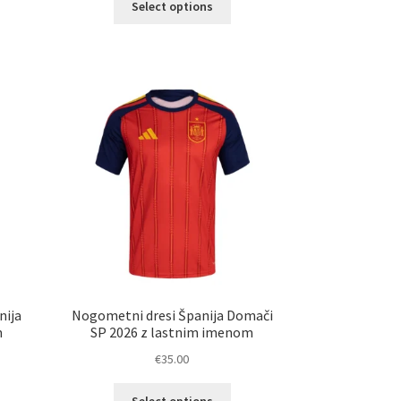
Select options
č
izdelek
ičic.
ima
nosti
več
ko
različic.
erete
Možnosti
lahko
ani
izberete
elka
na
strani
izdelka
nija
Nogometni dresi Španija Domači
m
SP 2026 z lastnim imenom
€
35.00
Ta
Select options