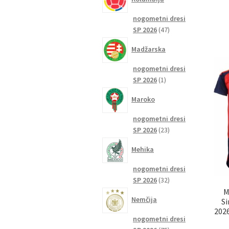
nogometni dresi
47
SP 2026
47
izdelkov
Madžarska
nogometni dresi
1
SP 2026
1
izdelek
Maroko
nogometni dresi
23
SP 2026
23
izdelkov
Mehika
nogometni dresi
32
SP 2026
32
izdelkov
M
Nemčija
Si
2026
nogometni dresi