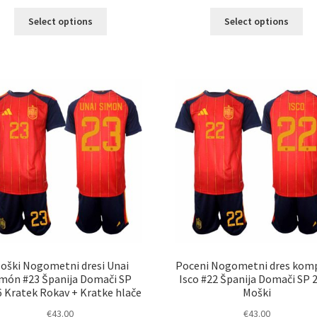
Ta
Ta
Select options
Select options
izdelek
izd
ima
im
več
ve
različic.
razl
Možnosti
Mož
lahko
lah
izberete
izb
na
na
strani
str
izdelka
izd
oški Nogometni dresi Unai
Poceni Nogometni dres komp
món #23 Španija Domači SP
Isco #22 Španija Domači SP 
 Kratek Rokav + Kratke hlače
Moški
€
43.00
€
43.00