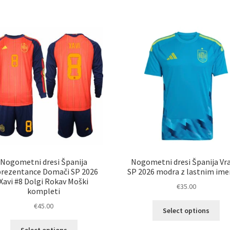
ima
ve
več
razl
različic.
Mož
Možnosti
lah
lahko
izb
izberete
na
na
str
strani
izd
izdelka
Nogometni dresi Španija
Nogometni dresi Španija Vr
prezentance Domači SP 2026
SP 2026 modra z lastnim im
Xavi #8 Dolgi Rokav Moški
€
35.00
kompleti
Ta
€
45.00
Select options
izd
Ta
im
Select options