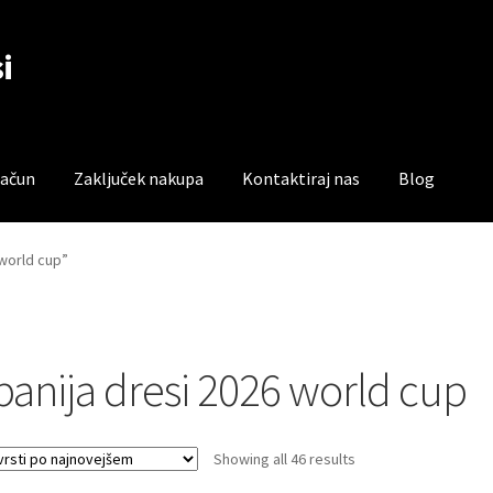
i
račun
Zaključek nakupa
Kontaktiraj nas
Blog
čun
Trgovina
Zaključek nakupa
 world cup”
panija dresi 2026 world cup
Sorted
Showing all 46 results
by