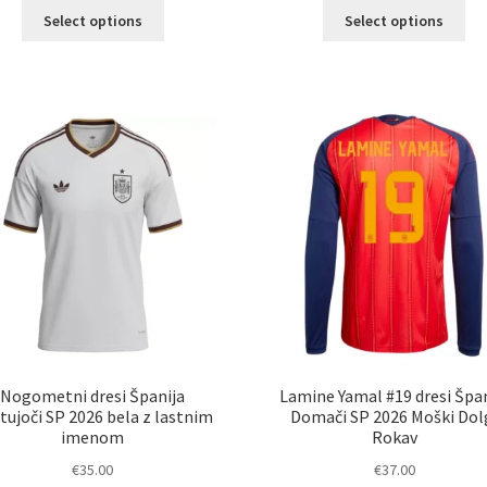
Ta
Ta
Select options
Select options
izdelek
izd
ima
im
več
ve
različic.
razl
Možnosti
Mož
lahko
lah
izberete
izb
na
na
strani
str
izdelka
izd
Nogometni dresi Španija
Lamine Yamal #19 dresi Špan
tujoči SP 2026 bela z lastnim
Domači SP 2026 Moški Dol
imenom
Rokav
€
35.00
€
37.00