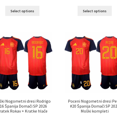
Ta
Ta
Select options
Select options
izdelek
izd
ima
im
več
ve
različic.
razl
Možnosti
Mož
lahko
lah
izberete
izb
na
na
strani
str
izdelka
izd
ki Nogometni dresi Rodrigo
Poceni Nogometni dresi Pe
16 Španija Domači SP 2026
#20 Španija Domači SP 20
ratek Rokav + Kratke hlače
Moški kompleti