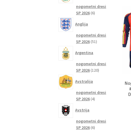
nogometni dresi
6
SP 2026
6
izdelkov
Anglija
nogometni dresi
51
SP 2026
51
izdelkov
Argentina
nogometni dresi
120
SP 2026
120
izdelkov
Avstralija
No
nogometni dresi
D
4
SP 2026
4
izdelki
Avstrija
nogometni dresi
6
SP 2026
6