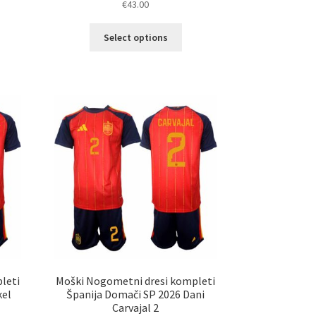
€
43.00
Ta
Select options
elek
izdelek
a
ima
č
več
ičic.
različic.
nosti
Možnosti
ko
lahko
erete
izberete
na
ani
strani
elka
izdelka
leti
Moški Nogometni dresi kompleti
kel
Španija Domači SP 2026 Dani
Carvajal 2