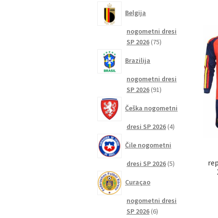
izdelkov
Belgija
nogometni dresi
75
SP 2026
75
izdelkov
Brazilija
nogometni dresi
91
SP 2026
91
izdelkov
Češka nogometni
4
dresi SP 2026
4
izdelki
Čile nogometni
re
5
dresi SP 2026
5
izdelkov
Curaçao
nogometni dresi
6
SP 2026
6