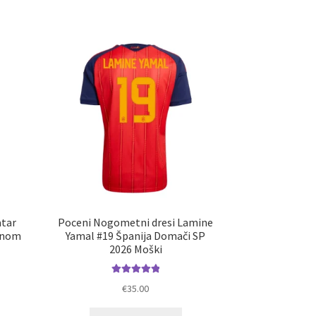
č
več
ičic.
različic.
nosti
Možnosti
ko
lahko
erete
izberete
na
ani
strani
elka
izdelka
atar
Poceni Nogometni dresi Lamine
enom
Yamal #19 Španija Domači SP
2026 Moški
Ocenjeno
€
35.00
5.00
od 5
elek
a
Ta