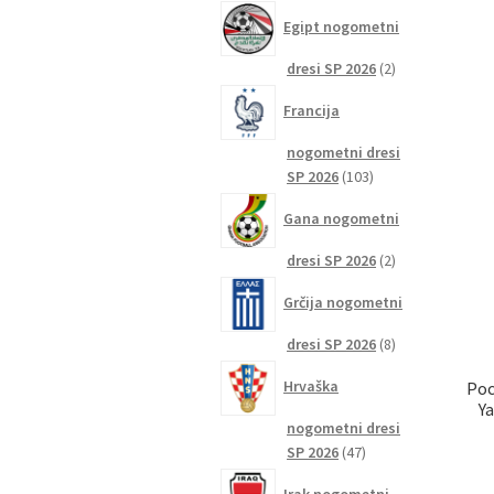
izdelkov
Egipt nogometni
2
dresi SP 2026
2
izdelka
Francija
nogometni dresi
103
SP 2026
103
izdelki
Gana nogometni
2
dresi SP 2026
2
izdelka
Grčija nogometni
8
dresi SP 2026
8
izdelkov
Hrvaška
Poc
Y
nogometni dresi
47
SP 2026
47
izdelkov