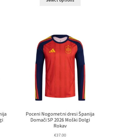
izdelek
elek
ima
a
več
č
različic.
ičic.
Možnosti
nosti
lahko
ko
izberete
erete
na
strani
ani
izdelka
elka
ija
Poceni Nogometni dresi Španija
gi
Domači SP 2026 Moški Dolgi
Rokav
€
37.00