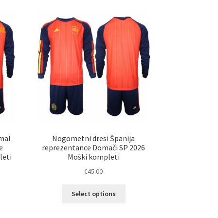
mal
Nogometni dresi Španija
e
reprezentance Domači SP 2026
leti
Moški kompleti
€
45.00
Ta
Select options
elek
izdelek
a
ima