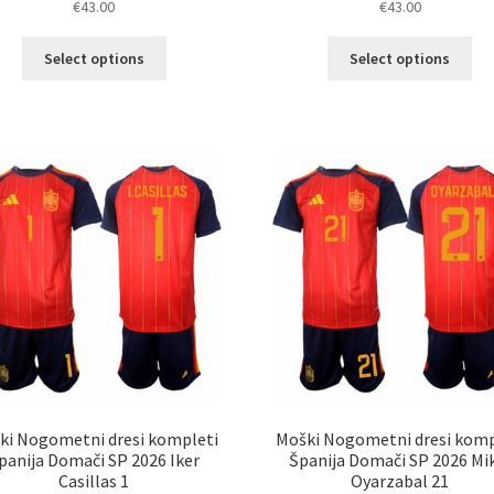
€
43.00
€
43.00
Ta
Ta
Select options
Select options
izdelek
izd
ima
im
več
ve
različic.
razl
Možnosti
Mož
lahko
lah
izberete
izb
na
na
strani
str
izdelka
izd
ki Nogometni dresi kompleti
Moški Nogometni dresi komp
panija Domači SP 2026 Iker
Španija Domači SP 2026 Mi
Casillas 1
Oyarzabal 21