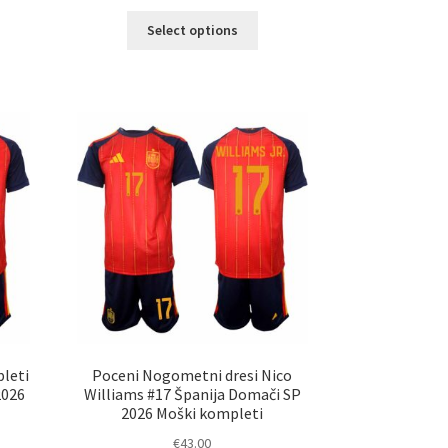
Ta
Select options
elek
izdelek
a
ima
č
več
ičic.
različic.
nosti
Možnosti
ko
lahko
erete
izberete
na
ani
strani
elka
izdelka
leti
Poceni Nogometni dresi Nico
2026
Williams #17 Španija Domači SP
2026 Moški kompleti
€
43.00