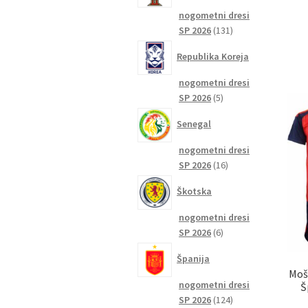
nogometni dresi
131
SP 2026
131
izdelkov
Republika Koreja
nogometni dresi
5
SP 2026
5
izdelkov
Senegal
nogometni dresi
16
SP 2026
16
izdelkov
Škotska
nogometni dresi
6
SP 2026
6
izdelkov
Španija
Moš
nogometni dresi
Š
124
SP 2026
124