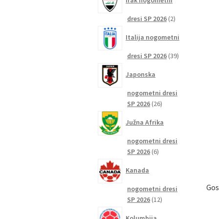
Irak nogometni
2
dresi SP 2026
2
izdelka
Italija nogometni
39
dresi SP 2026
39
izdelkov
Japonska
nogometni dresi
26
SP 2026
26
izdelkov
Južna Afrika
nogometni dresi
6
SP 2026
6
izdelkov
Kanada
Gos
nogometni dresi
12
SP 2026
12
izdelkov
Kolumbija