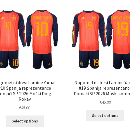
latest
gometni dresi Lamine Yamal
Nogometni dresi Lamine Ya
#10 Španija reprezentance
#19 Španija reprezentanc
omači SP 2026 Moški Dolgi
Domači SP 2026 Moški komp
Rokav
€
45.00
€
45.00
Ta
Select options
Ta
izd
Select options
izdelek
im