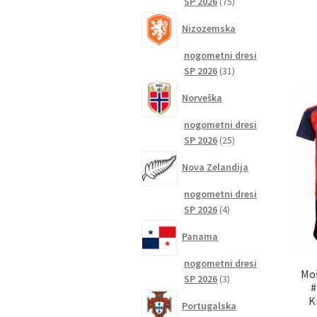
75
SP 2026
75
izdelkov
Nizozemska
nogometni dresi
31
SP 2026
31
izdelkov
Norveška
nogometni dresi
25
SP 2026
25
izdelkov
Nova Zelandija
nogometni dresi
4
SP 2026
4
izdelki
Panama
nogometni dresi
Moš
3
SP 2026
3
#
izdelki
K
Portugalska