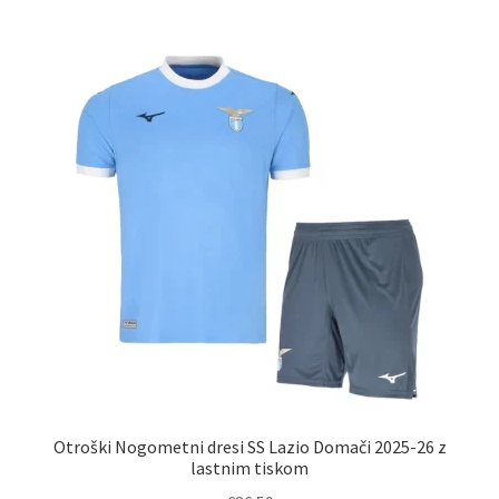
več
različic.
Možnosti
lahko
izberete
na
strani
izdelka
Otroški Nogometni dresi SS Lazio Domači 2025-26 z
lastnim tiskom