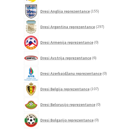
155
Dresi Anglija reprezentance
155
izdelkov
297
Dresi Argentina reprezentance
297
izdelkov
0
Dresi Armenija reprezentance
0
izdelkov
6
Dresi Avstrija reprezentance
6
izdelkov
0
Dresi Azerbajdžanu reprezentance
0
izdelkov
107
Dresi Belgija reprezentance
107
izdelkov
0
Dresi Belorusijo reprezentance
0
izdelkov
0
Dresi Bolgarijo reprezentance
0
izdelkov