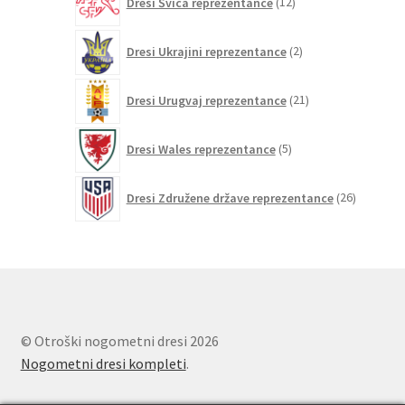
Dresi Švica reprezentance
12
izdelkov
2
Dresi Ukrajini reprezentance
2
izdelka
21
Dresi Urugvaj reprezentance
21
izdelkov
5
Dresi Wales reprezentance
5
izdelkov
26
Dresi Združene države reprezentance
26
izdelkov
© Otroški nogometni dresi 2026
Nogometni dresi kompleti
.