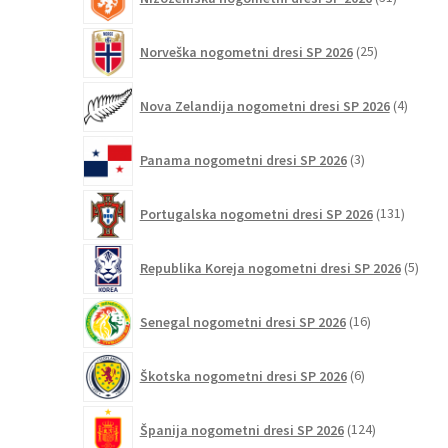
izdelkov
25
Norveška nogometni dresi SP 2026
25
izdelkov
4
Nova Zelandija nogometni dresi SP 2026
4
izdelki
3
Panama nogometni dresi SP 2026
3
izdelki
131
Portugalska nogometni dresi SP 2026
131
izdelko
5
Republika Koreja nogometni dresi SP 2026
5
izdel
16
Senegal nogometni dresi SP 2026
16
izdelkov
6
Škotska nogometni dresi SP 2026
6
izdelkov
124
Španija nogometni dresi SP 2026
124
izdelkov