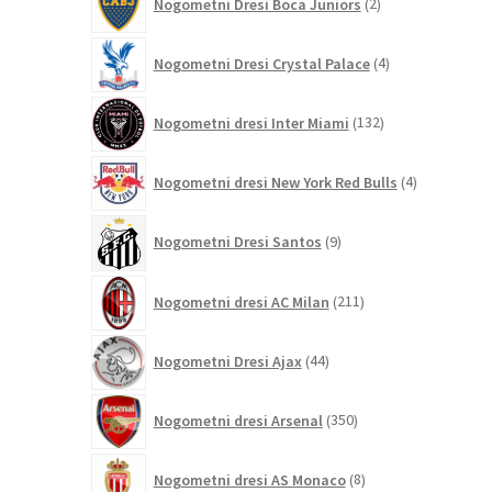
Nogometni Dresi Boca Juniors
2
izdelka
4
Nogometni Dresi Crystal Palace
4
izdelki
132
Nogometni dresi Inter Miami
132
izdelkov
4
Nogometni dresi New York Red Bulls
4
izdelki
9
Nogometni Dresi Santos
9
izdelkov
211
Nogometni dresi AC Milan
211
izdelkov
44
Nogometni Dresi Ajax
44
izdelkov
350
Nogometni dresi Arsenal
350
izdelkov
8
Nogometni dresi AS Monaco
8
izdelkov