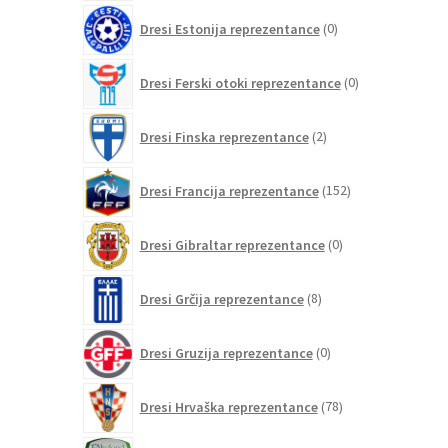
0
Dresi Estonija reprezentance
0
izdelkov
0
Dresi Ferski otoki reprezentance
0
izdelkov
2
Dresi Finska reprezentance
2
izdelka
152
Dresi Francija reprezentance
152
izdelkov
0
Dresi Gibraltar reprezentance
0
izdelkov
8
Dresi Grčija reprezentance
8
izdelkov
0
Dresi Gruzija reprezentance
0
izdelkov
78
Dresi Hrvaška reprezentance
78
izdelkov
0