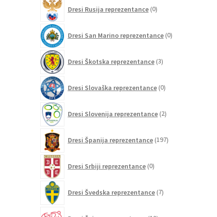
0
Dresi Rusija reprezentance
0
izdelkov
0
Dresi San Marino reprezentance
0
izdelkov
3
Dresi Škotska reprezentance
3
izdelki
0
Dresi Slovaška reprezentance
0
izdelkov
2
Dresi Slovenija reprezentance
2
izdelka
197
Dresi Španija reprezentance
197
izdelkov
0
Dresi Srbiji reprezentance
0
izdelkov
7
Dresi Švedska reprezentance
7
izdelkov
12