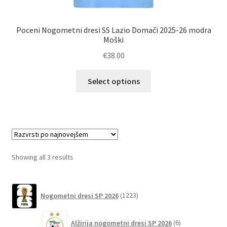
Poceni Nogometni dresi SS Lazio Domači 2025-26 modra
Moški
€
38.00
Ta
Select options
izdelek
ima
več
različic.
Možnosti
lahko
Sorted
Showing all 3 results
izberete
by
na
latest
1223
strani
Nogometni dresi SP 2026
1223
izdelkov
izdelka
6
Alžirija nogometni dresi SP 2026
6