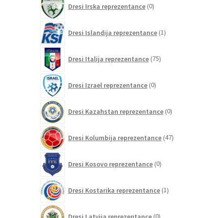
Dresi Irska reprezentance
0
izdelkov
1
Dresi Islandija reprezentance
1
izdelek
75
Dresi Italija reprezentance
75
izdelkov
0
Dresi Izrael reprezentance
0
izdelkov
0
Dresi Kazahstan reprezentance
0
izdelkov
47
Dresi Kolumbija reprezentance
47
izdelkov
0
Dresi Kosovo reprezentance
0
izdelkov
1
Dresi Kostarika reprezentance
1
izdelek
0
Dresi Latvija reprezentance
0