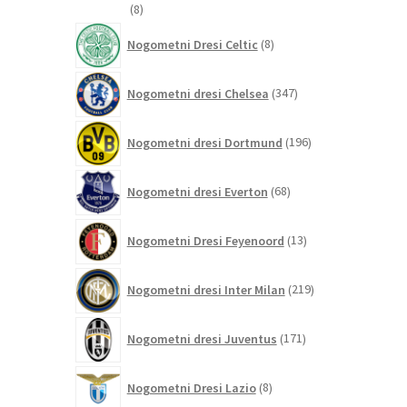
8
8
izdelkov
8
Nogometni Dresi Celtic
8
izdelkov
347
Nogometni dresi Chelsea
347
izdelkov
196
Nogometni dresi Dortmund
196
izdelkov
68
Nogometni dresi Everton
68
izdelkov
13
Nogometni Dresi Feyenoord
13
izdelkov
219
Nogometni dresi Inter Milan
219
izdelkov
171
Nogometni dresi Juventus
171
izdelkov
8
Nogometni Dresi Lazio
8
izdelkov