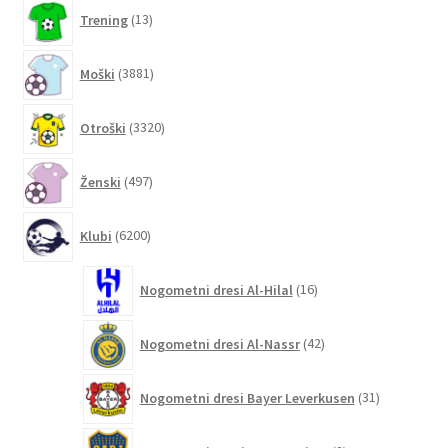
13
Trening
13
izdelkov
3881
Moški
3881
izdelkov
3320
Otroški
3320
izdelkov
497
Ženski
497
izdelkov
6200
Klubi
6200
izdelkov
16
Nogometni dresi Al-Hilal
16
izdelkov
42
Nogometni dresi Al-Nassr
42
izdelkov
31
Nogometni dresi Bayer Leverkusen
31
izdelkov
2