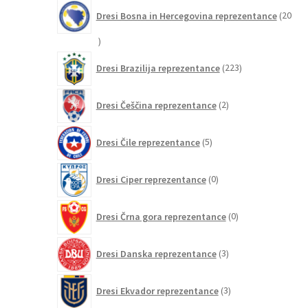
Dresi Bosna in Hercegovina reprezentance
20
20
izdelkov
223
Dresi Brazilija reprezentance
223
izdelkov
2
Dresi Češčina reprezentance
2
izdelka
5
Dresi Čile reprezentance
5
izdelkov
0
Dresi Ciper reprezentance
0
izdelkov
0
Dresi Črna gora reprezentance
0
izdelkov
3
Dresi Danska reprezentance
3
izdelki
3
Dresi Ekvador reprezentance
3
izdelki