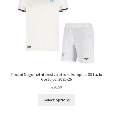
Poceni Nogometni dresi za otroke kompleti SS Lazio
Gostujoči 2025-26
€
36.59
Ta
Select options
izdelek
ima