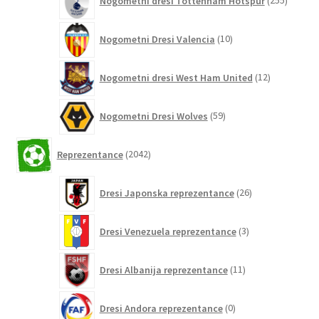
Nogometni dresi Tottenham Hotspur
255
izdelko
10
Nogometni Dresi Valencia
10
izdelkov
12
Nogometni dresi West Ham United
12
izdelkov
59
Nogometni Dresi Wolves
59
izdelkov
2042
Reprezentance
2042
izdelkov
26
Dresi Japonska reprezentance
26
izdelkov
3
Dresi Venezuela reprezentance
3
izdelki
11
Dresi Albanija reprezentance
11
izdelkov
0
Dresi Andora reprezentance
0
izdelkov