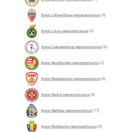
izdelkov
0
Dresi Lihtenštajn reprezentance
0
izdelkov
0
Dresi Litva reprezentance
0
izdelkov
0
Dresi Luksemburg reprezentance
0
izdelkov
1
Dresi Madžarska reprezentance
1
izdelek
0
Dresi Makedonija reprezentance
0
izdelkov
0
Dresi Malta reprezentance
0
izdelkov
77
Dresi Mehika reprezentance
77
izdelkov
0
Dresi Moldavijo reprezentance
0
izdelkov