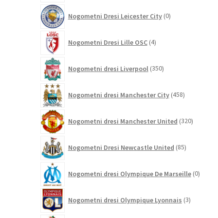
0
Nogometni Dresi Leicester City
0
izdelkov
4
Nogometni Dresi Lille OSC
4
izdelki
350
Nogometni dresi Liverpool
350
izdelkov
458
Nogometni dresi Manchester City
458
izdelkov
320
Nogometni dresi Manchester United
320
izdelkov
85
Nogometni Dresi Newcastle United
85
izdelkov
0
Nogometni dresi Olympique De Marseille
0
izdelk
3
Nogometni dresi Olympique Lyonnais
3
izdelki