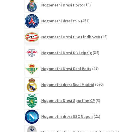
13
Nogometni Dresi Porto
13
izdelkov
431
Nogometni dresi PSG
431
izdelkov
19
Nogometni Dresi PSV Eindhoven
19
izdelkov
84
Nogometni Dresi RB Leipzig
84
izdelkov
27
Nogometni Dresi Real Betis
27
izdelkov
696
Nogometni dresi Real Madrid
696
izdelkov
0
Nogometni Dresi Sporting CP
0
izdelkov
21
Nogometni dresi SSC Napoli
21
izdelkov
255