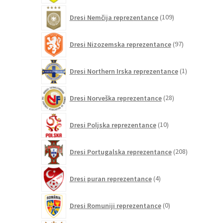
109
Dresi Nemčija reprezentance
109
izdelkov
97
Dresi Nizozemska reprezentance
97
izdelkov
1
Dresi Northern Irska reprezentance
1
izdelek
28
Dresi Norveška reprezentance
28
izdelkov
10
Dresi Poljska reprezentance
10
izdelkov
208
Dresi Portugalska reprezentance
208
izdelkov
4
Dresi puran reprezentance
4
izdelki
0
Dresi Romuniji reprezentance
0
izdelkov