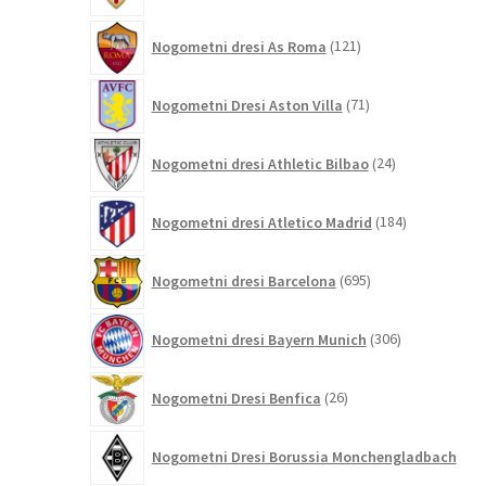
121
Nogometni dresi As Roma
121
izdelkov
71
Nogometni Dresi Aston Villa
71
izdelkov
24
Nogometni dresi Athletic Bilbao
24
izdelkov
184
Nogometni dresi Atletico Madrid
184
izdelkov
695
Nogometni dresi Barcelona
695
izdelkov
306
Nogometni dresi Bayern Munich
306
izdelkov
26
Nogometni Dresi Benfica
26
izdelkov
Nogometni Dresi Borussia Monchengladbach