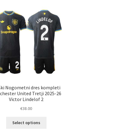
ki Nogometni dres kompleti
hester United Tretji 2025-26
Victor Lindelof 2
€
38.00
Ta
Select options
izdelek
ima