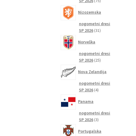
75
SP 2026
75
izdelkov
Nizozemska
nogometni dresi
31
SP 2026
31
izdelkov
Norveška
nogometni dresi
25
SP 2026
25
izdelkov
Nova Zelandija
nogometni dresi
4
SP 2026
4
izdelki
Panama
nogometni dresi
3
SP 2026
3
izdelki
Portugalska