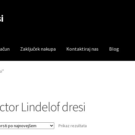
i
račun
Zaključek nakupa
Kontaktiraj nas
Blog
čun
Trgovina
Zaključek nakupa
si”
ctor Lindelof dresi
Prikaz rezultata