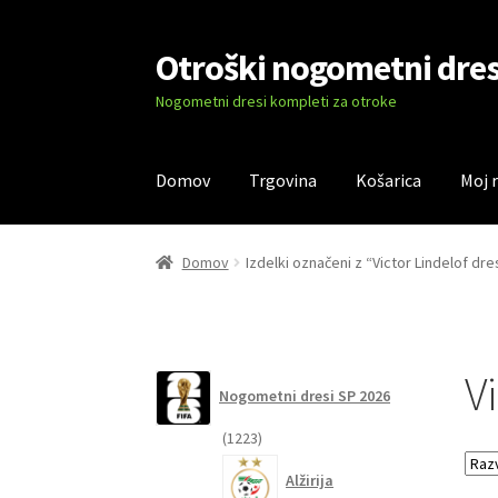
Otroški nogometni dres
Skip
Skip
to
to
Nogometni dresi kompleti za otroke
navigation
content
Domov
Trgovina
Košarica
Moj 
Domov
Blog
Kontaktiraj nas
Košarica
Moj ra
Domov
Izdelki označeni z “Victor Lindelof dre
Vi
Nogometni dresi SP 2026
1223
1223
izdelkov
Alžirija