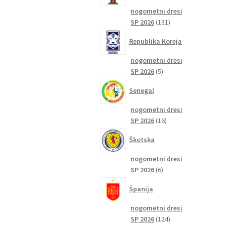
nogometni dresi
131
SP 2026
131
izdelkov
Republika Koreja
nogometni dresi
5
SP 2026
5
izdelkov
Senegal
nogometni dresi
16
SP 2026
16
izdelkov
Škotska
nogometni dresi
6
SP 2026
6
izdelkov
Španija
nogometni dresi
124
SP 2026
124