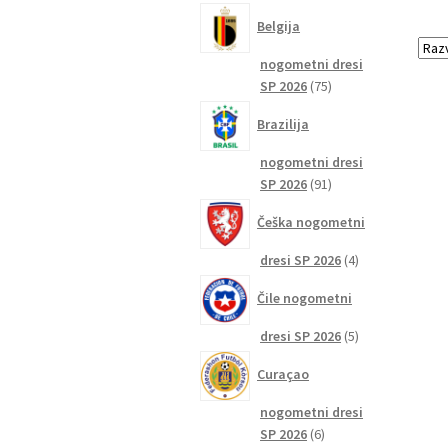
izdelkov
Belgija
nogometni dresi
75
SP 2026
75
izdelkov
Brazilija
nogometni dresi
91
SP 2026
91
izdelkov
Češka nogometni
4
dresi SP 2026
4
izdelki
Čile nogometni
5
dresi SP 2026
5
izdelkov
Curaçao
nogometni dresi
6
SP 2026
6