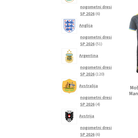
nogometni dresi
6
SP 2026
6
izdelkov
Anglija
nogometni dresi
51
SP 2026
51
izdelkov
Argentina
nogometni dresi
120
SP 2026
120
izdelkov
Avstralija
Moš
Manc
nogometni dresi
4
SP 2026
4
izdelki
Avstrija
nogometni dresi
6
SP 2026
6