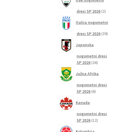
Irak nogometni
2
dresi SP 2026
2
izdelka
Italija nogometni
39
dresi SP 2026
39
izdelkov
Japonska
nogometni dresi
26
SP 2026
26
izdelkov
Južna Afrika
nogometni dresi
6
SP 2026
6
izdelkov
Kanada
nogometni dresi
12
SP 2026
12
izdelkov
Kolumbija