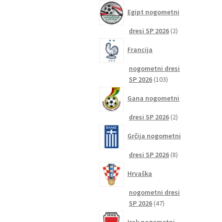
izdelkov
Egipt nogometni
2
dresi SP 2026
2
izdelka
Francija
nogometni dresi
103
SP 2026
103
izdelki
Gana nogometni
2
dresi SP 2026
2
izdelka
Grčija nogometni
8
dresi SP 2026
8
izdelkov
Hrvaška
nogometni dresi
47
SP 2026
47
izdelkov