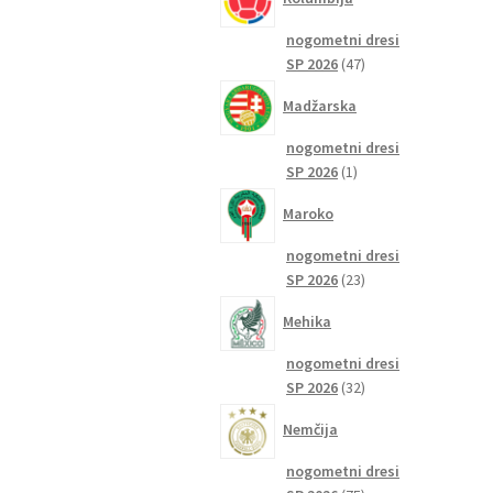
nogometni dresi
47
SP 2026
47
izdelkov
Madžarska
nogometni dresi
1
SP 2026
1
izdelek
Maroko
nogometni dresi
23
SP 2026
23
izdelkov
Mehika
nogometni dresi
32
SP 2026
32
izdelkov
Nemčija
nogometni dresi