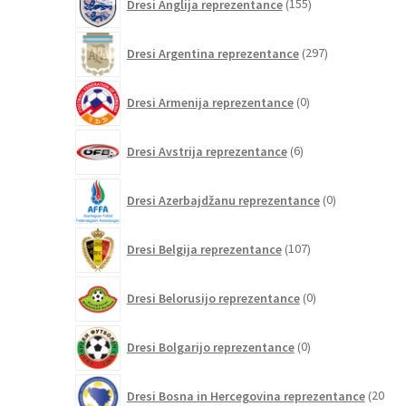
Dresi Anglija reprezentance
155
izdelkov
297
Dresi Argentina reprezentance
297
izdelkov
0
Dresi Armenija reprezentance
0
izdelkov
6
Dresi Avstrija reprezentance
6
izdelkov
0
Dresi Azerbajdžanu reprezentance
0
izdelkov
107
Dresi Belgija reprezentance
107
izdelkov
0
Dresi Belorusijo reprezentance
0
izdelkov
0
Dresi Bolgarijo reprezentance
0
izdelkov
Dresi Bosna in Hercegovina reprezentance
20