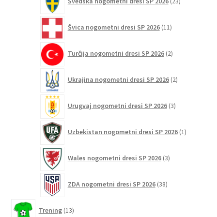
Švedska nogometni dresi SP 2026
23
izdelkov
11
Švica nogometni dresi SP 2026
11
izdelkov
2
Turčija nogometni dresi SP 2026
2
izdelka
2
Ukrajina nogometni dresi SP 2026
2
izdelka
3
Urugvaj nogometni dresi SP 2026
3
izdelki
1
Uzbekistan nogometni dresi SP 2026
1
izdelek
3
Wales nogometni dresi SP 2026
3
izdelki
38
ZDA nogometni dresi SP 2026
38
izdelkov
13
Trening
13
izdelkov