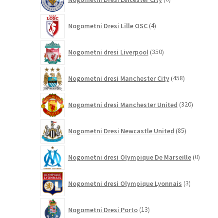
izdelkov
4
Nogometni Dresi Lille OSC
4
izdelki
350
Nogometni dresi Liverpool
350
izdelkov
458
Nogometni dresi Manchester City
458
izdelkov
320
Nogometni dresi Manchester United
320
izdelkov
85
Nogometni Dresi Newcastle United
85
izdelkov
0
Nogometni dresi Olympique De Marseille
0
izdelk
3
Nogometni dresi Olympique Lyonnais
3
izdelki
13
Nogometni Dresi Porto
13
izdelkov