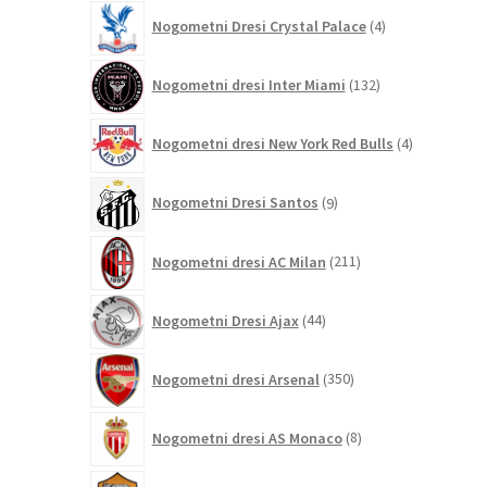
4
Nogometni Dresi Crystal Palace
4
izdelki
132
Nogometni dresi Inter Miami
132
izdelkov
4
Nogometni dresi New York Red Bulls
4
izdelki
9
Nogometni Dresi Santos
9
izdelkov
211
Nogometni dresi AC Milan
211
izdelkov
44
Nogometni Dresi Ajax
44
izdelkov
350
Nogometni dresi Arsenal
350
izdelkov
8
Nogometni dresi AS Monaco
8
izdelkov
121