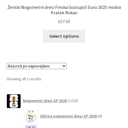
Ženski Nogometni dresi Finska Gostujoči Euro 2025 modra
Kratek Rokav
€
37.00
Ta
Select options
izdelek
ima
več
različic.
Možnosti
lahko
Sorted
Showing all 2 results
izberete
by
na
latest
1223
strani
Nogometni dresi SP 2026
1223
izdelkov
izdelka
6
Alžirija nogometni dresi SP 2026
6
izdelkov
51