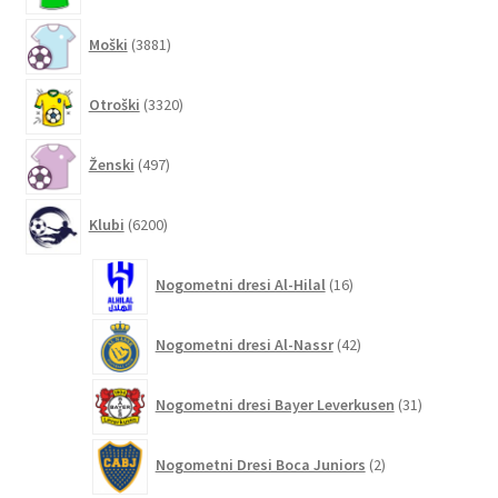
3881
Moški
3881
izdelkov
3320
Otroški
3320
izdelkov
497
Ženski
497
izdelkov
6200
Klubi
6200
izdelkov
16
Nogometni dresi Al-Hilal
16
izdelkov
42
Nogometni dresi Al-Nassr
42
izdelkov
31
Nogometni dresi Bayer Leverkusen
31
izdelkov
2
Nogometni Dresi Boca Juniors
2
izdelka