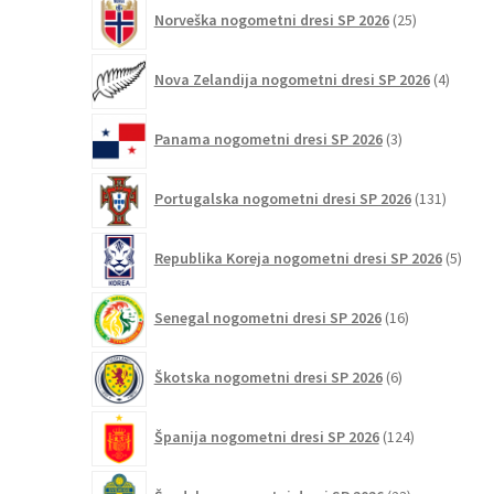
25
Norveška nogometni dresi SP 2026
25
izdelkov
4
Nova Zelandija nogometni dresi SP 2026
4
izdelki
3
Panama nogometni dresi SP 2026
3
izdelki
131
Portugalska nogometni dresi SP 2026
131
izdelko
5
Republika Koreja nogometni dresi SP 2026
5
izdel
16
Senegal nogometni dresi SP 2026
16
izdelkov
6
Škotska nogometni dresi SP 2026
6
izdelkov
124
Španija nogometni dresi SP 2026
124
izdelkov
23