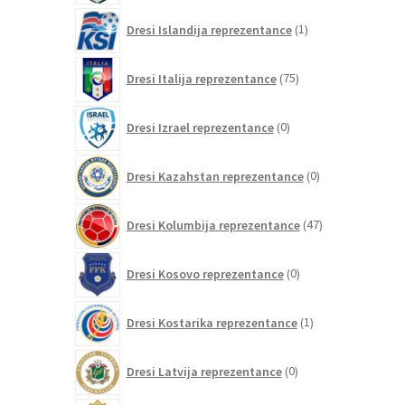
1
Dresi Islandija reprezentance
1
izdelek
75
Dresi Italija reprezentance
75
izdelkov
0
Dresi Izrael reprezentance
0
izdelkov
0
Dresi Kazahstan reprezentance
0
izdelkov
47
Dresi Kolumbija reprezentance
47
izdelkov
0
Dresi Kosovo reprezentance
0
izdelkov
1
Dresi Kostarika reprezentance
1
izdelek
0
Dresi Latvija reprezentance
0
izdelkov