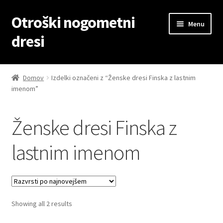
Otroški nogometni
Skip
Skip
Menu
to
to
dresi
navigation
content
Domov
Domov
Izdelki označeni z “Ženske dresi Finska z lastnim
imenom”
Blog
Kontaktiraj nas
Ženske dresi Finska z
Košarica
lastnim imenom
Moj račun
Trgovina
Sorted
Showing all 2 results
by
Zaključek nakupa