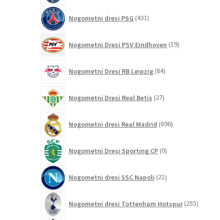
431
Nogometni dresi PSG
431
izdelkov
19
Nogometni Dresi PSV Eindhoven
19
izdelkov
84
Nogometni Dresi RB Leipzig
84
izdelkov
27
Nogometni Dresi Real Betis
27
izdelkov
696
Nogometni dresi Real Madrid
696
izdelkov
0
Nogometni Dresi Sporting CP
0
izdelkov
21
Nogometni dresi SSC Napoli
21
izdelkov
255
Nogometni dresi Tottenham Hotspur
255
izdelko