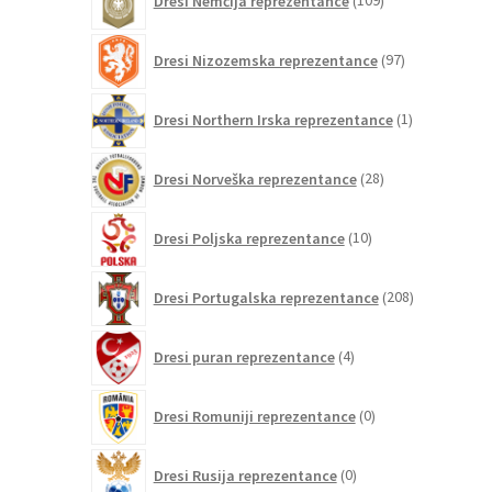
Dresi Nemčija reprezentance
109
izdelkov
97
Dresi Nizozemska reprezentance
97
izdelkov
1
Dresi Northern Irska reprezentance
1
izdelek
28
Dresi Norveška reprezentance
28
izdelkov
10
Dresi Poljska reprezentance
10
izdelkov
208
Dresi Portugalska reprezentance
208
izdelkov
4
Dresi puran reprezentance
4
izdelki
0
Dresi Romuniji reprezentance
0
izdelkov
0
Dresi Rusija reprezentance
0
izdelkov