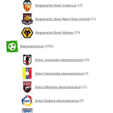
10
Nogometni Dresi Valencia
10
izdelkov
12
Nogometni dresi West Ham United
12
izdelkov
59
Nogometni Dresi Wolves
59
izdelkov
2042
Reprezentance
2042
izdelkov
26
Dresi Japonska reprezentance
26
izdelkov
3
Dresi Venezuela reprezentance
3
izdelki
11
Dresi Albanija reprezentance
11
izdelkov
0
Dresi Andora reprezentance
0
izdelkov
155