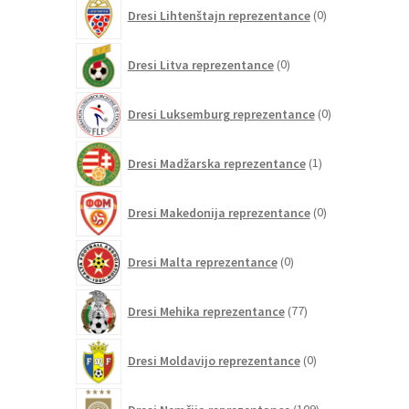
0
Dresi Lihtenštajn reprezentance
0
izdelkov
0
Dresi Litva reprezentance
0
izdelkov
0
Dresi Luksemburg reprezentance
0
izdelkov
1
Dresi Madžarska reprezentance
1
izdelek
0
Dresi Makedonija reprezentance
0
izdelkov
0
Dresi Malta reprezentance
0
izdelkov
77
Dresi Mehika reprezentance
77
izdelkov
0
Dresi Moldavijo reprezentance
0
izdelkov
109