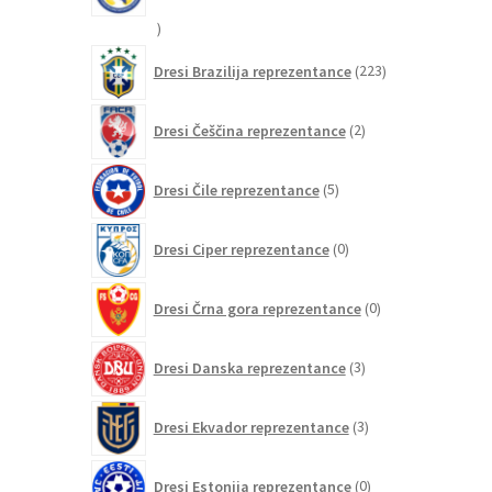
20
izdelkov
223
Dresi Brazilija reprezentance
223
izdelkov
2
Dresi Češčina reprezentance
2
izdelka
5
Dresi Čile reprezentance
5
izdelkov
0
Dresi Ciper reprezentance
0
izdelkov
0
Dresi Črna gora reprezentance
0
izdelkov
3
Dresi Danska reprezentance
3
izdelki
3
Dresi Ekvador reprezentance
3
izdelki
0
Dresi Estonija reprezentance
0