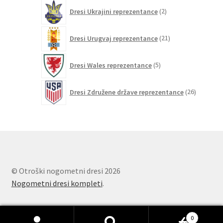
2
Dresi Ukrajini reprezentance
2
izdelka
21
Dresi Urugvaj reprezentance
21
izdelkov
5
Dresi Wales reprezentance
5
izdelkov
26
Dresi Združene države reprezentance
26
izdelkov
© Otroški nogometni dresi 2026
Nogometni dresi kompleti
.
0