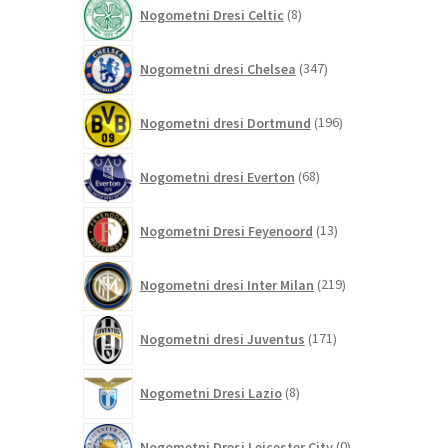
8
Nogometni Dresi Celtic
8
izdelkov
347
Nogometni dresi Chelsea
347
izdelkov
196
Nogometni dresi Dortmund
196
izdelkov
68
Nogometni dresi Everton
68
izdelkov
13
Nogometni Dresi Feyenoord
13
izdelkov
219
Nogometni dresi Inter Milan
219
izdelkov
171
Nogometni dresi Juventus
171
izdelkov
8
Nogometni Dresi Lazio
8
izdelkov
0
Nogometni Dresi Leicester City
0