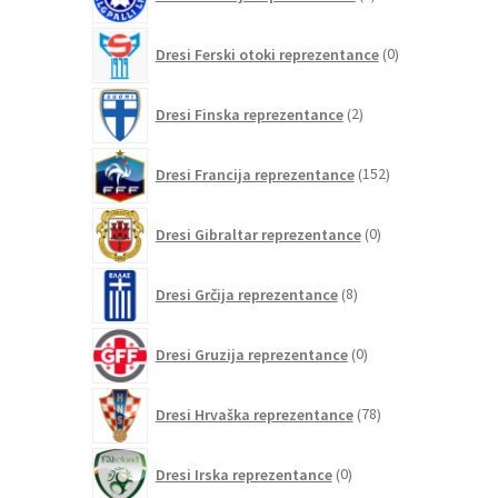
izdelkov
0
Dresi Ferski otoki reprezentance
0
izdelkov
2
Dresi Finska reprezentance
2
izdelka
152
Dresi Francija reprezentance
152
izdelkov
0
Dresi Gibraltar reprezentance
0
izdelkov
8
Dresi Grčija reprezentance
8
izdelkov
0
Dresi Gruzija reprezentance
0
izdelkov
78
Dresi Hrvaška reprezentance
78
izdelkov
0
Dresi Irska reprezentance
0
izdelkov