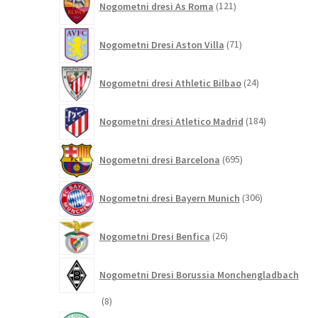
Nogometni dresi As Roma
121
izdelkov
71
Nogometni Dresi Aston Villa
71
izdelkov
24
Nogometni dresi Athletic Bilbao
24
izdelkov
184
Nogometni dresi Atletico Madrid
184
izdelkov
695
Nogometni dresi Barcelona
695
izdelkov
306
Nogometni dresi Bayern Munich
306
izdelkov
26
Nogometni Dresi Benfica
26
izdelkov
Nogometni Dresi Borussia Monchengladbach
8
8
izdelkov