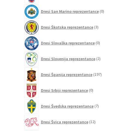
0
Dresi San Marino reprezentance
0
izdelkov
3
Dresi Škotska reprezentance
3
izdelki
0
Dresi Slovaška reprezentance
0
izdelkov
2
Dresi Slovenija reprezentance
2
izdelka
197
Dresi Španija reprezentance
197
izdelkov
0
Dresi Srbiji reprezentance
0
izdelkov
7
Dresi Švedska reprezentance
7
izdelkov
12
Dresi Švica reprezentance
12
izdelkov