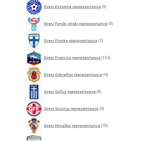
0
Dresi Estonija reprezentance
0
izdelkov
0
Dresi Ferski otoki reprezentance
0
izdelkov
2
Dresi Finska reprezentance
2
izdelka
152
Dresi Francija reprezentance
152
izdelkov
0
Dresi Gibraltar reprezentance
0
izdelkov
8
Dresi Grčija reprezentance
8
izdelkov
0
Dresi Gruzija reprezentance
0
izdelkov
78
Dresi Hrvaška reprezentance
78
izdelkov
0