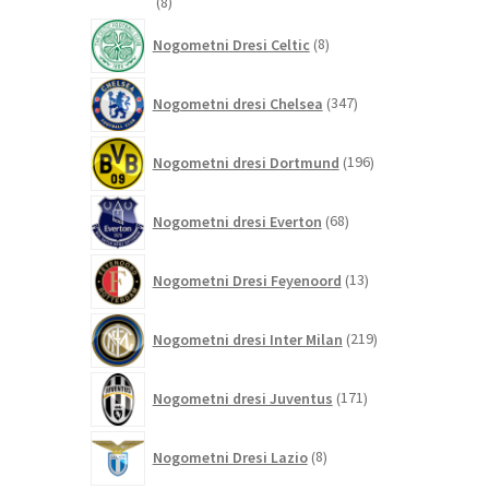
8
8
izdelkov
8
Nogometni Dresi Celtic
8
izdelkov
347
Nogometni dresi Chelsea
347
izdelkov
196
Nogometni dresi Dortmund
196
izdelkov
68
Nogometni dresi Everton
68
izdelkov
13
Nogometni Dresi Feyenoord
13
izdelkov
219
Nogometni dresi Inter Milan
219
izdelkov
171
Nogometni dresi Juventus
171
izdelkov
8
Nogometni Dresi Lazio
8
izdelkov