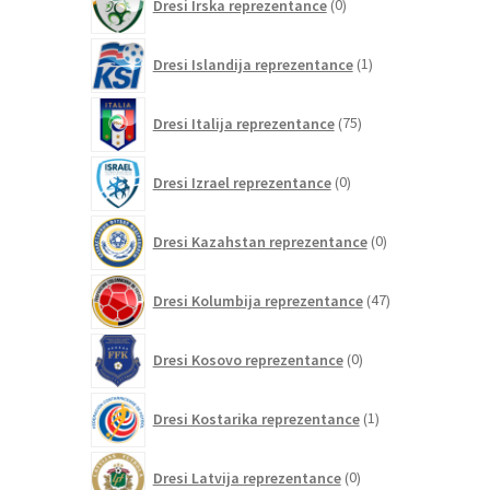
Dresi Irska reprezentance
0
izdelkov
1
Dresi Islandija reprezentance
1
izdelek
75
Dresi Italija reprezentance
75
izdelkov
0
Dresi Izrael reprezentance
0
izdelkov
0
Dresi Kazahstan reprezentance
0
izdelkov
47
Dresi Kolumbija reprezentance
47
izdelkov
0
Dresi Kosovo reprezentance
0
izdelkov
1
Dresi Kostarika reprezentance
1
izdelek
0
Dresi Latvija reprezentance
0
izdelkov