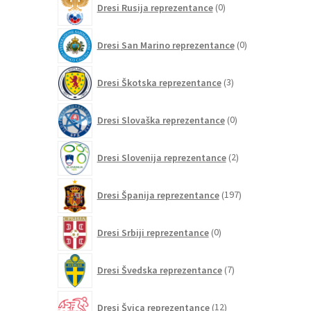
Dresi Rusija reprezentance
0
izdelkov
0
Dresi San Marino reprezentance
0
izdelkov
3
Dresi Škotska reprezentance
3
izdelki
0
Dresi Slovaška reprezentance
0
izdelkov
2
Dresi Slovenija reprezentance
2
izdelka
197
Dresi Španija reprezentance
197
izdelkov
0
Dresi Srbiji reprezentance
0
izdelkov
7
Dresi Švedska reprezentance
7
izdelkov
12
Dresi Švica reprezentance
12