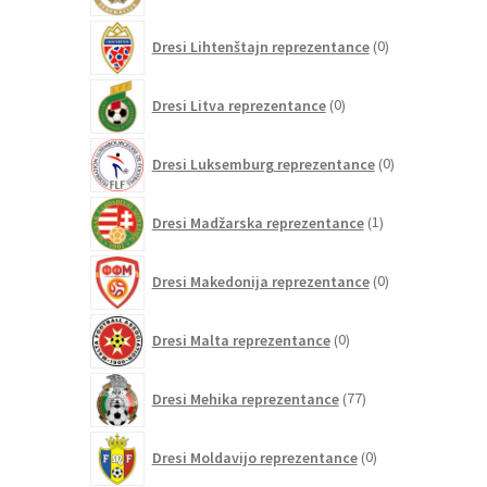
0
Dresi Lihtenštajn reprezentance
0
izdelkov
0
Dresi Litva reprezentance
0
izdelkov
0
Dresi Luksemburg reprezentance
0
izdelkov
1
Dresi Madžarska reprezentance
1
izdelek
0
Dresi Makedonija reprezentance
0
izdelkov
0
Dresi Malta reprezentance
0
izdelkov
77
Dresi Mehika reprezentance
77
izdelkov
0
Dresi Moldavijo reprezentance
0
izdelkov