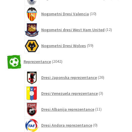
izdelko
10
Nogometni Dresi Valencia
10
izdelkov
12
Nogometni dresi West Ham United
12
izdelkov
59
Nogometni Dresi Wolves
59
izdelkov
2042
Reprezentance
2042
izdelkov
26
Dresi Japonska reprezentance
26
izdelkov
3
Dresi Venezuela reprezentance
3
izdelki
11
Dresi Albanija reprezentance
11
izdelkov
0
Dresi Andora reprezentance
0
izdelkov