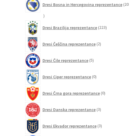
Dresi Bosna in Hercegovina reprezentance
20
20
izdelkov
223
Dresi Brazilija reprezentance
223
izdelkov
2
Dresi Češčina reprezentance
2
izdelka
5
Dresi Čile reprezentance
5
izdelkov
0
Dresi Ciper reprezentance
0
izdelkov
0
Dresi Črna gora reprezentance
0
izdelkov
3
Dresi Danska reprezentance
3
izdelki
3
Dresi Ekvador reprezentance
3
izdelki