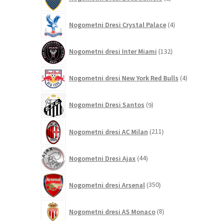
izdelka
4
Nogometni Dresi Crystal Palace
4
izdelki
132
Nogometni dresi Inter Miami
132
izdelkov
4
Nogometni dresi New York Red Bulls
4
izdelki
9
Nogometni Dresi Santos
9
izdelkov
211
Nogometni dresi AC Milan
211
izdelkov
44
Nogometni Dresi Ajax
44
izdelkov
350
Nogometni dresi Arsenal
350
izdelkov
8
Nogometni dresi AS Monaco
8
izdelkov