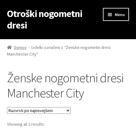
Otroški nogometni
Skip
Skip
Menu
to
to
dresi
navigation
content
Domov
Domov
Izdelki označeni z “Ženske nogometni dresi
Manchester City”
Blog
Kontaktiraj nas
Ženske nogometni dresi
Košarica
Manchester City
Moj račun
Trgovina
Sorted
Showing all 2 results
by
Zaključek nakupa