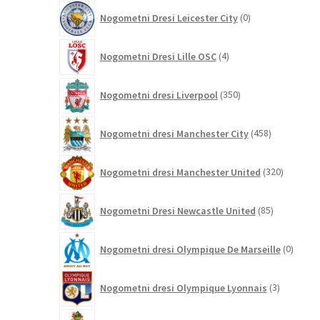
0
Nogometni Dresi Leicester City
0
izdelkov
4
Nogometni Dresi Lille OSC
4
izdelki
350
Nogometni dresi Liverpool
350
izdelkov
458
Nogometni dresi Manchester City
458
izdelkov
320
Nogometni dresi Manchester United
320
izdelkov
85
Nogometni Dresi Newcastle United
85
izdelkov
0
Nogometni dresi Olympique De Marseille
0
izdelk
3
Nogometni dresi Olympique Lyonnais
3
izdelki
13