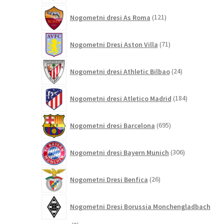
121
Nogometni dresi As Roma
121
izdelkov
71
Nogometni Dresi Aston Villa
71
izdelkov
24
Nogometni dresi Athletic Bilbao
24
izdelkov
184
Nogometni dresi Atletico Madrid
184
izdelkov
695
Nogometni dresi Barcelona
695
izdelkov
306
Nogometni dresi Bayern Munich
306
izdelkov
26
Nogometni Dresi Benfica
26
izdelkov
Nogometni Dresi Borussia Monchengladbach