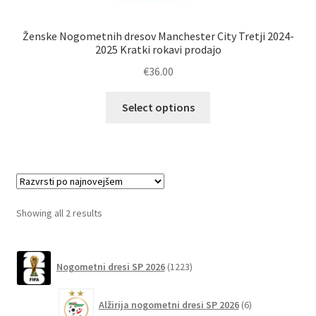
Ženske Nogometnih dresov Manchester City Tretji 2024-
2025 Kratki rokavi prodajo
€
36.00
Ta
Select options
izdelek
ima
več
različic.
Možnosti
lahko
Sorted
Showing all 2 results
izberete
by
na
latest
1223
strani
Nogometni dresi SP 2026
1223
izdelkov
izdelka
6
Alžirija nogometni dresi SP 2026
6
izdelkov