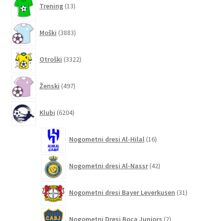
Trening
13
izdelkov
3883
Moški
3883
izdelkov
3322
Otroški
3322
izdelkov
497
Ženski
497
izdelkov
6204
Klubi
6204
izdelki
16
Nogometni dresi Al-Hilal
16
izdelkov
42
Nogometni dresi Al-Nassr
42
izdelkov
31
Nogometni dresi Bayer Leverkusen
31
izdelkov
2
Nogometni Dresi Boca Juniors
2