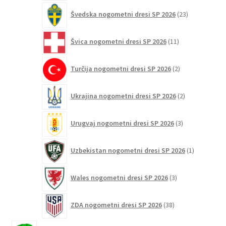
23
Švedska nogometni dresi SP 2026
23
izdelkov
11
Švica nogometni dresi SP 2026
11
izdelkov
2
Turčija nogometni dresi SP 2026
2
izdelka
2
Ukrajina nogometni dresi SP 2026
2
izdelka
3
Urugvaj nogometni dresi SP 2026
3
izdelki
1
Uzbekistan nogometni dresi SP 2026
1
izdelek
3
Wales nogometni dresi SP 2026
3
izdelki
38
ZDA nogometni dresi SP 2026
38
izdelkov
13