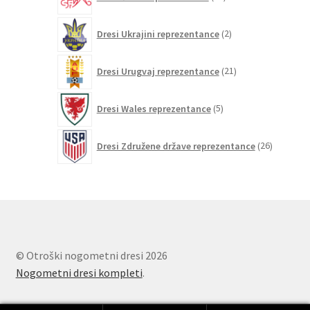
izdelkov
2
Dresi Ukrajini reprezentance
2
izdelka
21
Dresi Urugvaj reprezentance
21
izdelkov
5
Dresi Wales reprezentance
5
izdelkov
26
Dresi Združene države reprezentance
26
izdelkov
© Otroški nogometni dresi 2026
Nogometni dresi kompleti
.