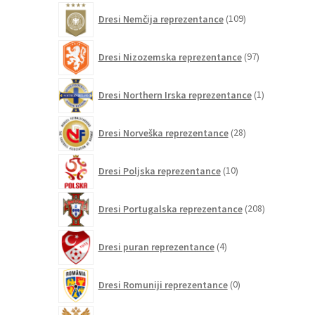
109
Dresi Nemčija reprezentance
109
izdelkov
97
Dresi Nizozemska reprezentance
97
izdelkov
1
Dresi Northern Irska reprezentance
1
izdelek
28
Dresi Norveška reprezentance
28
izdelkov
10
Dresi Poljska reprezentance
10
izdelkov
208
Dresi Portugalska reprezentance
208
izdelkov
4
Dresi puran reprezentance
4
izdelki
0
Dresi Romuniji reprezentance
0
izdelkov
0