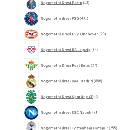
Nogometni Dresi Porto
13
izdelkov
431
Nogometni dresi PSG
431
izdelkov
23
Nogometni Dresi PSV Eindhoven
23
izdelkov
84
Nogometni Dresi RB Leipzig
84
izdelkov
27
Nogometni Dresi Real Betis
27
izdelkov
696
Nogometni dresi Real Madrid
696
izdelkov
0
Nogometni Dresi Sporting CP
0
izdelkov
21
Nogometni dresi SSC Napoli
21
izdelkov
255
Nogometni dresi Tottenham Hotspur
255