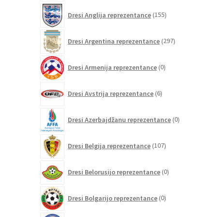
155
Dresi Anglija reprezentance
155
izdelkov
297
Dresi Argentina reprezentance
297
izdelkov
0
Dresi Armenija reprezentance
0
izdelkov
6
Dresi Avstrija reprezentance
6
izdelkov
0
Dresi Azerbajdžanu reprezentance
0
izdelkov
107
Dresi Belgija reprezentance
107
izdelkov
0
Dresi Belorusijo reprezentance
0
izdelkov
0
Dresi Bolgarijo reprezentance
0
izdelkov