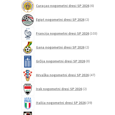
6
Curaçao nogometni dresi SP 2026
6
izdelkov
2
Egipt nogometni dresi SP 2026
2
izdelka
103
Francija nogometni dresi SP 2026
103
izdelki
2
Gana nogometni dresi SP 2026
2
izdelka
8
Grčija nogometni dresi SP 2026
8
izdelkov
47
Hrvaška nogometni dresi SP 2026
47
izdelkov
2
Irak nogometni dresi SP 2026
2
izdelka
39
Italija nogometni dresi SP 2026
39
izdelkov
26