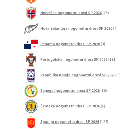
25
Norveška nogometni dresi SP 2026
25
izdelkov
4
Nova Zelandija nogometni dresi SP 2026
4
izdelki
3
Panama nogometni dresi SP 2026
3
izdelki
131
Portugalska nogometni dresi SP 2026
131
izdelko
5
Republika Koreja nogometni dresi SP 2026
5
izdel
16
Senegal nogometni dresi SP 2026
16
izdelkov
6
Škotska nogometni dresi SP 2026
6
izdelkov
124
Španija nogometni dresi SP 2026
124
izdelkov