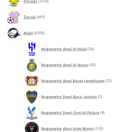
Otroški
3320
izdelkov
497
Ženski
497
izdelkov
6200
Klubi
6200
izdelkov
16
Nogometni dresi Al-Hilal
16
izdelkov
42
Nogometni dresi Al-Nassr
42
izdelkov
31
Nogometni dresi Bayer Leverkusen
31
izdelkov
2
Nogometni Dresi Boca Juniors
2
izdelka
4
Nogometni Dresi Crystal Palace
4
izdelki
132
Nogometni dresi Inter Miami
132
izdelkov