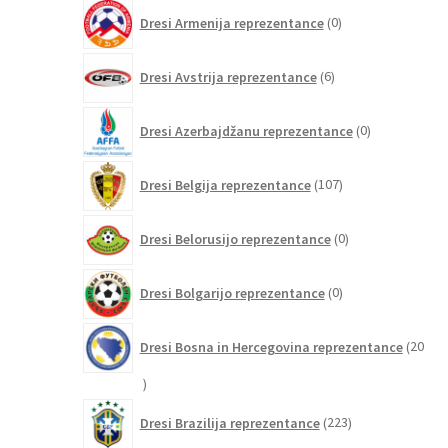
0
Dresi Armenija reprezentance
0
izdelkov
6
Dresi Avstrija reprezentance
6
izdelkov
0
Dresi Azerbajdžanu reprezentance
0
izdelkov
107
Dresi Belgija reprezentance
107
izdelkov
0
Dresi Belorusijo reprezentance
0
izdelkov
0
Dresi Bolgarijo reprezentance
0
izdelkov
Dresi Bosna in Hercegovina reprezentance
20
20
izdelkov
223
Dresi Brazilija reprezentance
223
izdelkov