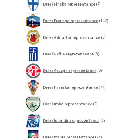
Dresi Finska reprezentance
2
izdelka
152
Dresi Francija reprezentance
152
izdelkov
0
Dresi Gibraltar reprezentance
0
izdelkov
8
Dresi Grčija reprezentance
8
izdelkov
0
Dresi Gruzija reprezentance
0
izdelkov
78
Dresi Hrvaška reprezentance
78
izdelkov
0
Dresi Irska reprezentance
0
izdelkov
1
Dresi Islandija reprezentance
1
izdelek
75
Dresi Italija reprezentance
75