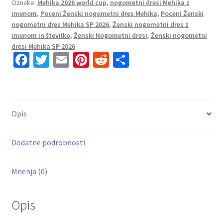
Oznake:
Mehika 2026 world cup
,
nogometni dresi Mehika z
bela
imenom
,
Poceni Ženski nogometni dres Mehika
,
Poceni Ženski
reprezentance
nogometni dres Mehika SP 2026
,
Ženski nogometni dres z
Ženski
imenom in številko
,
Ženski Nogometni dresi
,
Ženski nogometni
količina
dresi Mehika SP 2026
Fa
T
E
Pi
R
S
ce
wi
m
nt
e
h
b
tt
ai
er
d
ar
o
er
l
es
di
e
Opis
o
t
t
k
Dodatne podrobnosti
Mnenja (0)
Opis