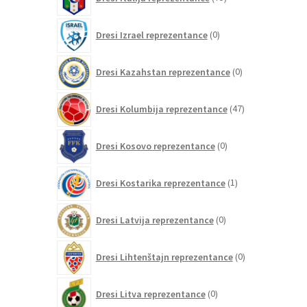
izdelkov
0
Dresi Izrael reprezentance
0
izdelkov
0
Dresi Kazahstan reprezentance
0
izdelkov
47
Dresi Kolumbija reprezentance
47
izdelkov
0
Dresi Kosovo reprezentance
0
izdelkov
1
Dresi Kostarika reprezentance
1
izdelek
0
Dresi Latvija reprezentance
0
izdelkov
0
Dresi Lihtenštajn reprezentance
0
izdelkov
0
Dresi Litva reprezentance
0
izdelkov