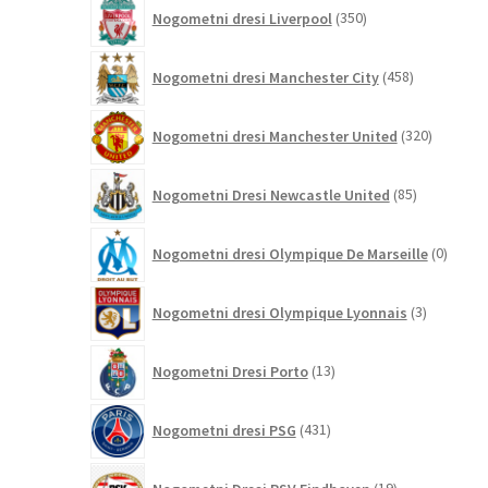
350
Nogometni dresi Liverpool
350
izdelkov
458
Nogometni dresi Manchester City
458
izdelkov
320
Nogometni dresi Manchester United
320
izdelkov
85
Nogometni Dresi Newcastle United
85
izdelkov
0
Nogometni dresi Olympique De Marseille
0
izdelk
3
Nogometni dresi Olympique Lyonnais
3
izdelki
13
Nogometni Dresi Porto
13
izdelkov
431
Nogometni dresi PSG
431
izdelkov
19