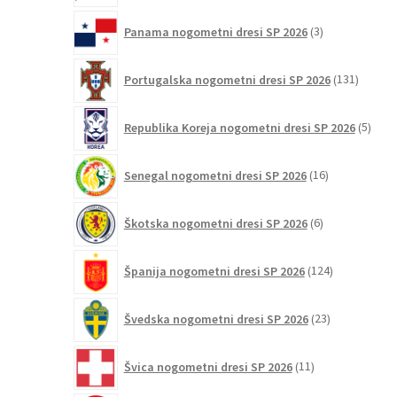
3
Panama nogometni dresi SP 2026
3
izdelki
131
Portugalska nogometni dresi SP 2026
131
izdelko
5
Republika Koreja nogometni dresi SP 2026
5
izdel
16
Senegal nogometni dresi SP 2026
16
izdelkov
6
Škotska nogometni dresi SP 2026
6
izdelkov
124
Španija nogometni dresi SP 2026
124
izdelkov
23
Švedska nogometni dresi SP 2026
23
izdelkov
11
Švica nogometni dresi SP 2026
11
izdelkov