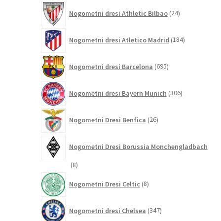
24
Nogometni dresi Athletic Bilbao
24
izdelkov
184
Nogometni dresi Atletico Madrid
184
izdelkov
695
Nogometni dresi Barcelona
695
izdelkov
306
Nogometni dresi Bayern Munich
306
izdelkov
26
Nogometni Dresi Benfica
26
izdelkov
Nogometni Dresi Borussia Monchengladbach
8
8
izdelkov
8
Nogometni Dresi Celtic
8
izdelkov
347
Nogometni dresi Chelsea
347
izdelkov