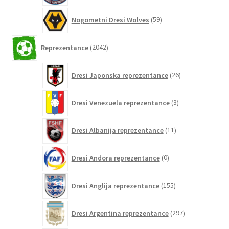
59
Nogometni Dresi Wolves
59
izdelkov
2042
Reprezentance
2042
izdelkov
26
Dresi Japonska reprezentance
26
izdelkov
3
Dresi Venezuela reprezentance
3
izdelki
11
Dresi Albanija reprezentance
11
izdelkov
0
Dresi Andora reprezentance
0
izdelkov
155
Dresi Anglija reprezentance
155
izdelkov
297
Dresi Argentina reprezentance
297
izdelkov