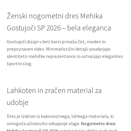
Ženski nogometni dres Mehika
Gostujoči SP 2026 – bela eleganca
Gostujoči dizajn v beli barvi prinaša čist, moden in
prepoznaven videz. Minimalistični detajli poudarjajo
identiteto mehiške reprezentance in ustvarjajo eleganten
športni slog.
Lahkoten in zračen material za
udobje
Dres je izdelan iz kakovostnega, lahkega materiala, ki
omogoča učinkovito odvajanje vlage.
Nogometni dresi
Mehika Gostujoči SP 2026
zagotavljajo udobje tudi med