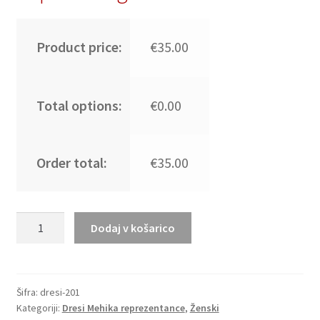
Product price:
€35.00
Total options:
€0.00
Order total:
€35.00
Nogometni
Dodaj v košarico
dresi
Mehika
Gostujoči
SP
Šifra:
dresi-201
Kategoriji:
Dresi Mehika reprezentance
,
Ženski
2026