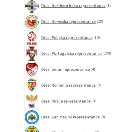
1
Dresi Northern Irska reprezentance
1
izdelek
28
Dresi Norveška reprezentance
28
izdelkov
10
Dresi Poljska reprezentance
10
izdelkov
208
Dresi Portugalska reprezentance
208
izdelkov
4
Dresi puran reprezentance
4
izdelki
0
Dresi Romuniji reprezentance
0
izdelkov
0
Dresi Rusija reprezentance
0
izdelkov
0
Dresi San Marino reprezentance
0
izdelkov
3