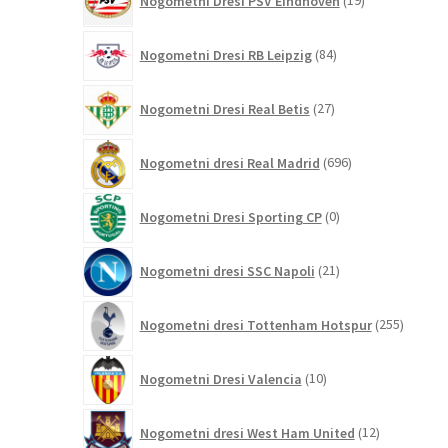
Nogometni Dresi PSV Eindhoven
19
izdelkov
84
Nogometni Dresi RB Leipzig
84
izdelkov
27
Nogometni Dresi Real Betis
27
izdelkov
696
Nogometni dresi Real Madrid
696
izdelkov
0
Nogometni Dresi Sporting CP
0
izdelkov
21
Nogometni dresi SSC Napoli
21
izdelkov
255
Nogometni dresi Tottenham Hotspur
255
izdelko
10
Nogometni Dresi Valencia
10
izdelkov
12
Nogometni dresi West Ham United
12
izdelkov