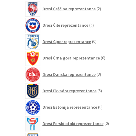
2
Dresi Češčina reprezentance
2
izdelka
5
Dresi Čile reprezentance
5
izdelkov
0
Dresi Ciper reprezentance
0
izdelkov
0
Dresi Črna gora reprezentance
0
izdelkov
3
Dresi Danska reprezentance
3
izdelki
3
Dresi Ekvador reprezentance
3
izdelki
0
Dresi Estonija reprezentance
0
izdelkov
0
Dresi Ferski otoki reprezentance
0
izdelkov
2