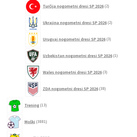
2
Turčija nogometni dresi SP 2026
2
izdelka
2
Ukrajina nogometni dresi SP 2026
2
izdelka
3
Urugvaj nogometni dresi SP 2026
3
izdelki
1
Uzbekistan nogometni dresi SP 2026
1
izdelek
3
Wales nogometni dresi SP 2026
3
izdelki
38
ZDA nogometni dresi SP 2026
38
izdelkov
13
Trening
13
izdelkov
3881
Moški
3881
izdelkov
3320