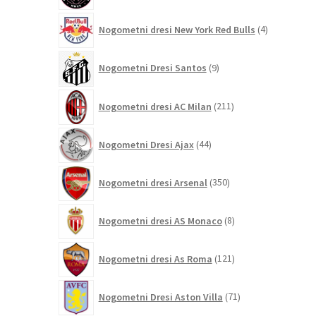
4
Nogometni dresi New York Red Bulls
4
izdelki
9
Nogometni Dresi Santos
9
izdelkov
211
Nogometni dresi AC Milan
211
izdelkov
44
Nogometni Dresi Ajax
44
izdelkov
350
Nogometni dresi Arsenal
350
izdelkov
8
Nogometni dresi AS Monaco
8
izdelkov
121
Nogometni dresi As Roma
121
izdelkov
71
Nogometni Dresi Aston Villa
71
izdelkov