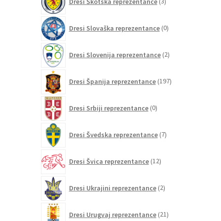
Dresi Škotska reprezentance
3
izdelki
0
Dresi Slovaška reprezentance
0
izdelkov
2
Dresi Slovenija reprezentance
2
izdelka
197
Dresi Španija reprezentance
197
izdelkov
0
Dresi Srbiji reprezentance
0
izdelkov
7
Dresi Švedska reprezentance
7
izdelkov
12
Dresi Švica reprezentance
12
izdelkov
2
Dresi Ukrajini reprezentance
2
izdelka
21
Dresi Urugvaj reprezentance
21
izdelkov