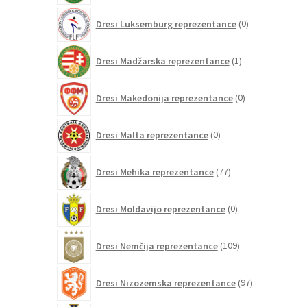
0
Dresi Luksemburg reprezentance
0
izdelkov
1
Dresi Madžarska reprezentance
1
izdelek
0
Dresi Makedonija reprezentance
0
izdelkov
0
Dresi Malta reprezentance
0
izdelkov
77
Dresi Mehika reprezentance
77
izdelkov
0
Dresi Moldavijo reprezentance
0
izdelkov
109
Dresi Nemčija reprezentance
109
izdelkov
97
Dresi Nizozemska reprezentance
97
izdelkov