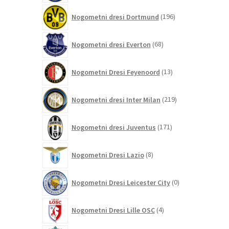
196
Nogometni dresi Dortmund
196
izdelkov
68
Nogometni dresi Everton
68
izdelkov
13
Nogometni Dresi Feyenoord
13
izdelkov
219
Nogometni dresi Inter Milan
219
izdelkov
171
Nogometni dresi Juventus
171
izdelkov
8
Nogometni Dresi Lazio
8
izdelkov
0
Nogometni Dresi Leicester City
0
izdelkov
4
Nogometni Dresi Lille OSC
4
izdelki