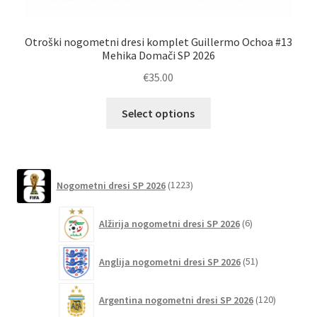
Otroški nogometni dresi komplet Guillermo Ochoa #13
Ot
Mehika Domači SP 2026
€
35.00
Ta
Select options
izdelek
ima
več
različic.
1223
Nogometni dresi SP 2026
1223
izdelkov
Možnosti
lahko
6
Alžirija nogometni dresi SP 2026
6
izberete
izdelkov
na
51
Anglija nogometni dresi SP 2026
51
strani
izdelkov
izdelka
120
Argentina nogometni dresi SP 2026
120
izdelkov