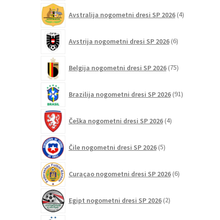
4
Avstralija nogometni dresi SP 2026
4
izdelki
6
Avstrija nogometni dresi SP 2026
6
izdelkov
75
Belgija nogometni dresi SP 2026
75
izdelkov
91
Brazilija nogometni dresi SP 2026
91
izdelkov
4
Češka nogometni dresi SP 2026
4
izdelki
5
Čile nogometni dresi SP 2026
5
izdelkov
6
Curaçao nogometni dresi SP 2026
6
izdelkov
2
Egipt nogometni dresi SP 2026
2
izdelka