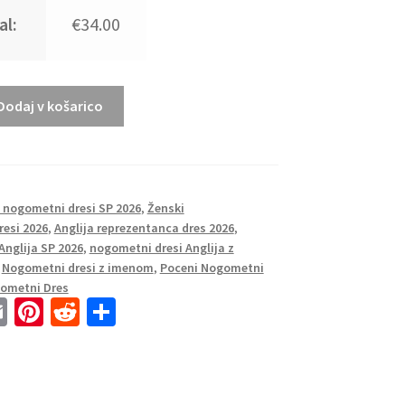
al:
€34.00
Dodaj v košarico
a nogometni dresi SP 2026
,
Ženski
resi 2026
,
Anglija reprezentanca dres 2026
,
Anglija SP 2026
,
nogometni dresi Anglija z
,
Nogometni dresi z imenom
,
Poceni Nogometni
ometni Dres
E
Pi
R
S
m
nt
e
h
ai
er
d
ar
l
es
di
e