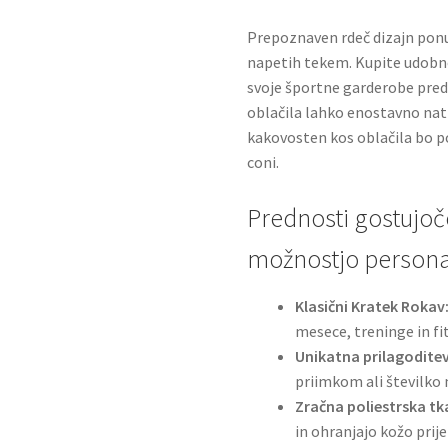
Prepoznaven rdeč dizajn pon
napetih tekem. Kupite udobne
svoje športne garderobe pred
oblačila lahko enostavno nat
kakovosten kos oblačila bo p
coni.
Prednosti gostujoč
možnostjo personal
Klasični Kratek Rokav
mesece, treninge in fi
Unikatna prilagoditev
priimkom ali številko 
Zračna poliestrska tk
in ohranjajo kožo prij