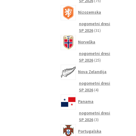
75
SP 2026
75
izdelkov
Nizozemska
nogometni dresi
31
SP 2026
31
izdelkov
Norveška
nogometni dresi
25
SP 2026
25
izdelkov
Nova Zelandija
nogometni dresi
4
SP 2026
4
izdelki
Panama
nogometni dresi
3
SP 2026
3
izdelki
Portugalska