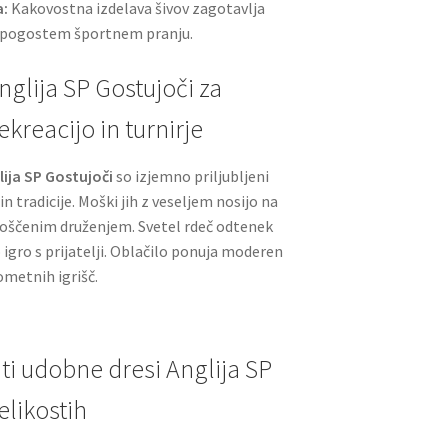
a:
Kakovostna izdelava šivov zagotavlja
i pogostem športnem pranju.
glija SP Gostujoči za
ekreacijo in turnirje
ija SP Gostujoči
so izjemno priljubljeni
n tradicije. Moški jih z veseljem nosijo na
proščenim druženjem. Svetel rdeč odtenek
igro s prijatelji. Oblačilo ponuja moderen
ometnih igrišč.
ti udobne dresi Anglija SP
elikostih