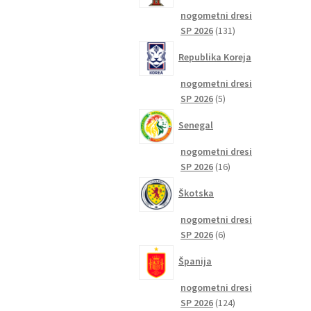
nogometni dresi
131
SP 2026
131
izdelkov
Republika Koreja
nogometni dresi
5
SP 2026
5
izdelkov
Senegal
nogometni dresi
16
SP 2026
16
izdelkov
Škotska
nogometni dresi
6
SP 2026
6
izdelkov
Španija
nogometni dresi
124
SP 2026
124