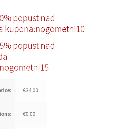
10% popust nad
a kupona:nogometni10
15% popust nad
da
nogometni15
rice:
€34.00
ions:
€0.00