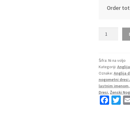
Order tot
Anglija
SP
2026
dresi
za
Šifra:
Ni na voljo
Kategoriji:
Anglij
nogomet
Oznake:
Anglija d
Gostujoči
nogometni dresi 
Kratek
lastnim imenom
Rokav
Dresi
,
Ženski Nog
količina
Fa
T
ce
wi
b
tt
o
er