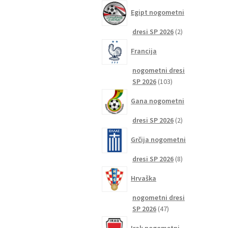
izdelkov
Egipt nogometni
2
dresi SP 2026
2
izdelka
Francija
nogometni dresi
103
SP 2026
103
izdelki
Gana nogometni
2
dresi SP 2026
2
izdelka
Grčija nogometni
8
dresi SP 2026
8
izdelkov
Hrvaška
nogometni dresi
47
SP 2026
47
izdelkov