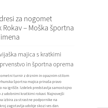
t
t
 dresi za nogomet
k Rokav – Moška športna
m imena
ijaška majica s kratkimi
 prvenstvo in športna oprema
ogometni turnir z drznim in opaznim stilom
rhunska športna majica prinaša pravo
o na igrišče. Izdelek predstavlja samostojno
 z udobnimi kratkimi rokavi. Najnovejši
na izbira za strastne podpornike na
roj zagotavlja udobje skozi ves dan.