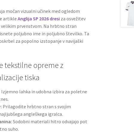
uja močan vizualni učinek med ogledom
 artikle
Anglija SP 2026 dresi
za osvežitev
 velikim prvenstvom. Na hrbtno stran
isnete poljubno ime in poljubno številko. Ta
oskrbel za popolno izstopanje v navijaški
e tekstilne opreme z
izacije tiska
:
Izjemno lahka in udobna izbira za poletne
tnes.
:
Prilagodite hrbtno stran s svojim
najljubšega angleškega igralca.
anina:
Sodobni materiali hitro odvajajo pot
etno suho.