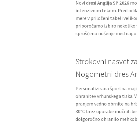
Novi
dresi Anglija SP 2026
mor
intenzivnim tekom. Pred odda
mere v priloženi tabeli velik
priporočamo izbiro nekoliko v
sproščeno nošenje med napor
Strokovni nasvet za
Nogometni dres An
Personalizirana športna maji
ohranitev vrhunskega tiska. 
pranjem vedno obrnite na hrb
30°C brez uporabe močnih beli
dolgoročno ohranilo mehkobo