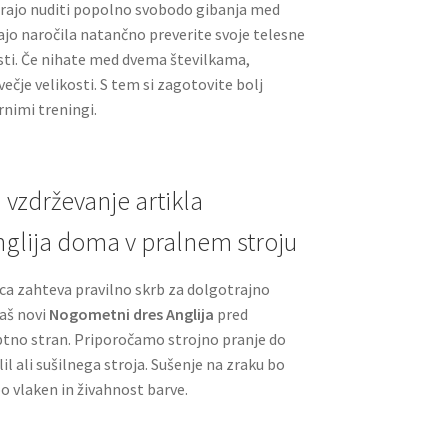
ajo nuditi popolno svobodo gibanja med
jo naročila natančno preverite svoje telesne
osti. Če nihate med dvema številkama,
ečje velikosti. S tem si zagotovite bolj
nimi treningi.
 vzdrževanje artikla
glija doma v pralnem stroju
ca zahteva pravilno skrb za dolgotrajno
Vaš novi
Nogometni dres Anglija
pred
tno stran. Priporočamo strojno pranje do
l ali sušilnega stroja. Sušenje na zraku bo
 vlaken in živahnost barve.