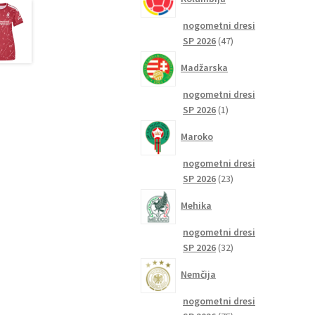
nogometni dresi
47
SP 2026
47
izdelkov
Madžarska
nogometni dresi
1
SP 2026
1
izdelek
Maroko
nogometni dresi
23
SP 2026
23
izdelkov
Mehika
nogometni dresi
32
SP 2026
32
izdelkov
Nemčija
nogometni dresi