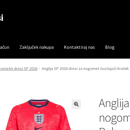
i
račun
Zaključek nakupa
Kontaktiraj nas
Blog
čun
Trgovina
Zaključek nakupa
gometni dresi SP 2026
Anglija SP 2026 dresi za nogomet Gostujoči Kratek
Anglija
nogome