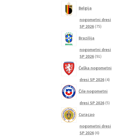
izdelkov
Belgija
nogometni dresi
75
SP 2026
75
izdelkov
Brazilija
nogometni dresi
91
SP 2026
91
izdelkov
Češka nogometni
4
dresi SP 2026
4
izdelki
Čile nogometni
5
dresi SP 2026
5
izdelkov
Curaçao
nogometni dresi
6
SP 2026
6