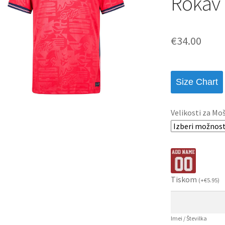
Rokav
€
34.00
Size Chart
Velikosti za Mo
Tiskom
(
+
€
5.95
)
Imei / Številka