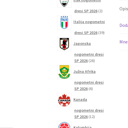
Irak nogometni
Opi
2
dresi SP 2026
2
izdelka
Italija nogometni
Dod
39
dresi SP 2026
39
izdelkov
Mnen
Japonska
nogometni dresi
26
SP 2026
26
izdelkov
Južna Afrika
nogometni dresi
6
SP 2026
6
izdelkov
Kanada
nogometni dresi
12
SP 2026
12
izdelkov
Kolumbija