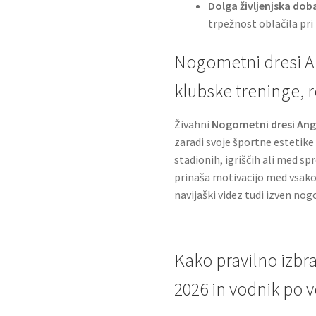
Dolga življenjska dob
trpežnost oblačila pr
Nogometni dresi An
klubske treninge, r
Živahni
Nogometni dresi Angl
zaradi svoje športne estetike i
stadionih, igriščih ali med s
prinaša motivacijo med vsako 
navijaški videz tudi izven nog
Kako pravilno izbra
2026 in vodnik po v