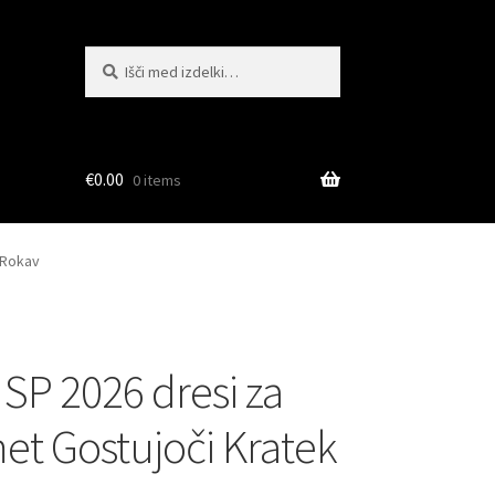
Išči:
Iskanje
€
0.00
0 items
 Rokav
 SP 2026 dresi za
t Gostujoči Kratek