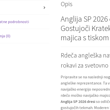
Opis
o
s
k
Anglija SP 2026
atne podrobnosti
Gostujoči Krate
majica s tisko
ja (0)
Rdeča angleška nav
rokavi za svetovno
Pripravite se na naslednji n
angleške reprezentance. Ta v
navijaško energijo neposredn
rdečo moško navijaško majico
Anglija SP 2026 dresi
so odlič
gostujočih tekmah. Moderen k