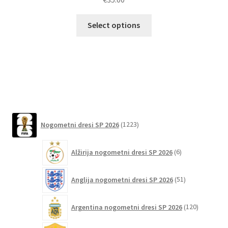
Ta
Select options
izdelek
ima
več
različic.
Možnosti
lahko
izberete
1223
na
Nogometni dresi SP 2026
1223
izdelkov
strani
6
izdelka
Alžirija nogometni dresi SP 2026
6
izdelkov
51
Anglija nogometni dresi SP 2026
51
izdelkov
120
Argentina nogometni dresi SP 2026
120
izdelkov
4