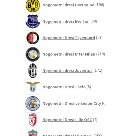
196
Nogometni dresi Dortmund
196
izdelkov
68
Nogometni dresi Everton
68
izdelkov
13
Nogometni Dresi Feyenoord
13
izdelkov
219
Nogometni dresi Inter Milan
219
izdelkov
171
Nogometni dresi Juventus
171
izdelkov
8
Nogometni Dresi Lazio
8
izdelkov
0
Nogometni Dresi Leicester City
0
izdelkov
4
Nogometni Dresi Lille OSC
4
izdelki
350
Nogometni dresi Liverpool
350