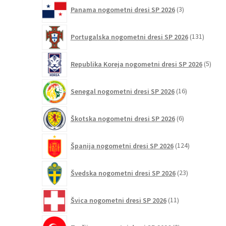
3
Panama nogometni dresi SP 2026
3
izdelki
131
Portugalska nogometni dresi SP 2026
131
izdelko
5
Republika Koreja nogometni dresi SP 2026
5
izdel
16
Senegal nogometni dresi SP 2026
16
izdelkov
6
Škotska nogometni dresi SP 2026
6
izdelkov
124
Španija nogometni dresi SP 2026
124
izdelkov
23
Švedska nogometni dresi SP 2026
23
izdelkov
11
Švica nogometni dresi SP 2026
11
izdelkov
2