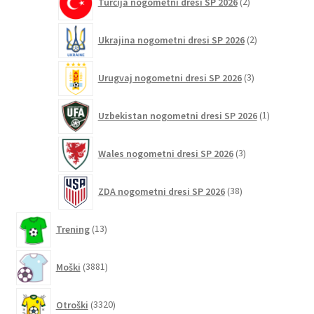
Turčija nogometni dresi SP 2026
2
izdelka
2
Ukrajina nogometni dresi SP 2026
2
izdelka
3
Urugvaj nogometni dresi SP 2026
3
izdelki
1
Uzbekistan nogometni dresi SP 2026
1
izdelek
3
Wales nogometni dresi SP 2026
3
izdelki
38
ZDA nogometni dresi SP 2026
38
izdelkov
13
Trening
13
izdelkov
3881
Moški
3881
izdelkov
3320
Otroški
3320
izdelkov