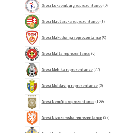
0
Dresi Luksemburg reprezentance
0
izdelkov
1
Dresi Madžarska reprezentance
1
izdelek
0
Dresi Makedonija reprezentance
0
izdelkov
0
Dresi Malta reprezentance
0
izdelkov
77
Dresi Mehika reprezentance
77
izdelkov
0
Dresi Moldavijo reprezentance
0
izdelkov
109
Dresi Nemčija reprezentance
109
izdelkov
97
Dresi Nizozemska reprezentance
97
izdelkov
1