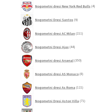
4
Nogometni dresi New York Red Bulls
4
izdelki
9
Nogometni Dresi Santos
9
izdelkov
211
Nogometni dresi AC Milan
211
izdelkov
44
Nogometni Dresi Ajax
44
izdelkov
350
Nogometni dresi Arsenal
350
izdelkov
8
Nogometni dresi AS Monaco
8
izdelkov
121
Nogometni dresi As Roma
121
izdelkov
71
Nogometni Dresi Aston Villa
71
izdelkov
24