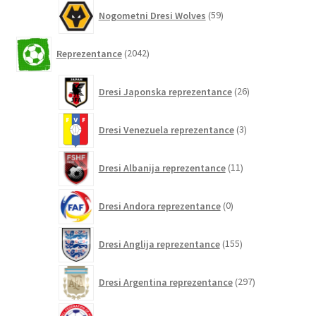
59
Nogometni Dresi Wolves
59
izdelkov
2042
Reprezentance
2042
izdelkov
26
Dresi Japonska reprezentance
26
izdelkov
3
Dresi Venezuela reprezentance
3
izdelki
11
Dresi Albanija reprezentance
11
izdelkov
0
Dresi Andora reprezentance
0
izdelkov
155
Dresi Anglija reprezentance
155
izdelkov
297
Dresi Argentina reprezentance
297
izdelkov
0