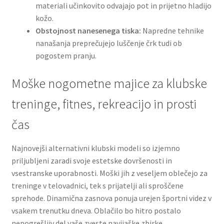
materiali učinkovito odvajajo pot in prijetno hladijo
kožo.
Obstojnost nanesenega tiska:
Napredne tehnike
nanašanja preprečujejo luščenje črk tudi ob
pogostem pranju.
Moške nogometne majice za klubske
treninge, fitnes, rekreacijo in prosti
čas
Najnovejši alternativni klubski modeli so izjemno
priljubljeni zaradi svoje estetske dovršenosti in
vsestranske uporabnosti. Moški jih z veseljem oblečejo za
treninge v telovadnici, tek s prijatelji ali sproščene
sprehode. Dinamična zasnova ponuja urejen športni videz v
vsakem trenutku dneva. Oblačilo bo hitro postalo
nepogrešljiv del vaše zveste navijaške zbirke.