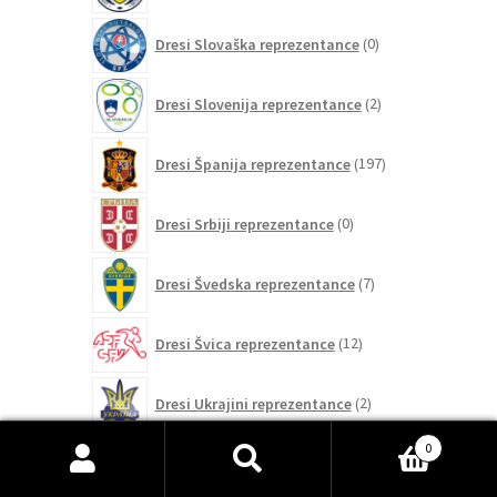
0
Dresi Slovaška reprezentance
0
izdelkov
2
Dresi Slovenija reprezentance
2
izdelka
197
Dresi Španija reprezentance
197
izdelkov
0
Dresi Srbiji reprezentance
0
izdelkov
7
Dresi Švedska reprezentance
7
izdelkov
12
Dresi Švica reprezentance
12
izdelkov
2
Dresi Ukrajini reprezentance
2
izdelka
21
0
Dresi Urugvaj reprezentance
21
Išči:
Iskanje
izdelkov