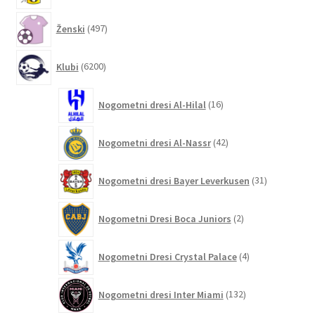
497
Ženski
497
izdelkov
6200
Klubi
6200
izdelkov
16
Nogometni dresi Al-Hilal
16
izdelkov
42
Nogometni dresi Al-Nassr
42
izdelkov
31
Nogometni dresi Bayer Leverkusen
31
izdelkov
2
Nogometni Dresi Boca Juniors
2
izdelka
4
Nogometni Dresi Crystal Palace
4
izdelki
132
Nogometni dresi Inter Miami
132
izdelkov