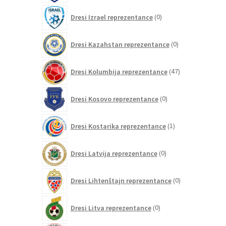
0
Dresi Izrael reprezentance
0
izdelkov
0
Dresi Kazahstan reprezentance
0
izdelkov
47
Dresi Kolumbija reprezentance
47
izdelkov
0
Dresi Kosovo reprezentance
0
izdelkov
1
Dresi Kostarika reprezentance
1
izdelek
0
Dresi Latvija reprezentance
0
izdelkov
0
Dresi Lihtenštajn reprezentance
0
izdelkov
0
Dresi Litva reprezentance
0
izdelkov