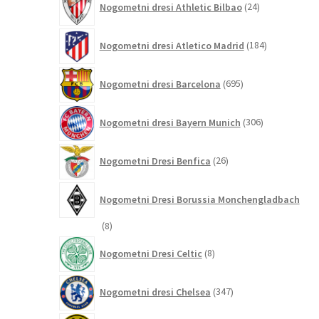
Nogometni dresi Athletic Bilbao
24
izdelkov
184
Nogometni dresi Atletico Madrid
184
izdelkov
695
Nogometni dresi Barcelona
695
izdelkov
306
Nogometni dresi Bayern Munich
306
izdelkov
26
Nogometni Dresi Benfica
26
izdelkov
Nogometni Dresi Borussia Monchengladbach
8
8
izdelkov
8
Nogometni Dresi Celtic
8
izdelkov
347
Nogometni dresi Chelsea
347
izdelkov