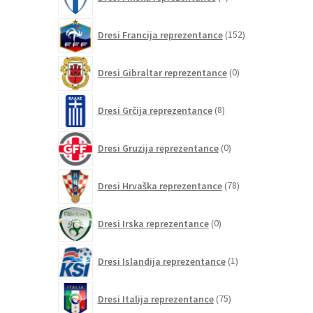
izdelka
152
Dresi Francija reprezentance
152
izdelkov
0
Dresi Gibraltar reprezentance
0
izdelkov
8
Dresi Grčija reprezentance
8
izdelkov
0
Dresi Gruzija reprezentance
0
izdelkov
78
Dresi Hrvaška reprezentance
78
izdelkov
0
Dresi Irska reprezentance
0
izdelkov
1
Dresi Islandija reprezentance
1
izdelek
75
Dresi Italija reprezentance
75
izdelkov