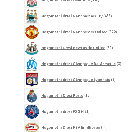
izdelkov
458
Nogometni dresi Manchester City
458
izdelkov
320
Nogometni dresi Manchester United
320
izdelkov
85
Nogometni Dresi Newcastle United
85
izdelkov
0
Nogometni dresi Olympique De Marseille
0
izdelk
3
Nogometni dresi Olympique Lyonnais
3
izdelki
13
Nogometni Dresi Porto
13
izdelkov
431
Nogometni dresi PSG
431
izdelkov
19
Nogometni Dresi PSV Eindhoven
19
izdelkov