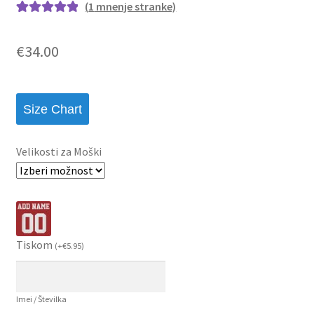
(
1
mnenje stranke)
Ocenjeno z
1
5.00
od 5 na
€
34.00
podlagi ocene
stranke
Size Chart
Velikosti za Moški
Tiskom
(
+
€
5.95
)
Imei / Številka