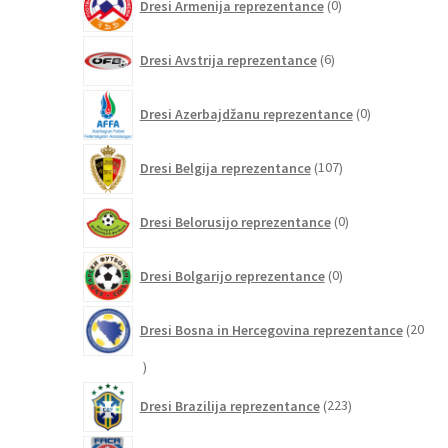
Dresi Armenija reprezentance
0
izdelkov
6
Dresi Avstrija reprezentance
6
izdelkov
0
Dresi Azerbajdžanu reprezentance
0
izdelkov
107
Dresi Belgija reprezentance
107
izdelkov
0
Dresi Belorusijo reprezentance
0
izdelkov
0
Dresi Bolgarijo reprezentance
0
izdelkov
Dresi Bosna in Hercegovina reprezentance
20
20
izdelkov
223
Dresi Brazilija reprezentance
223
izdelkov
2