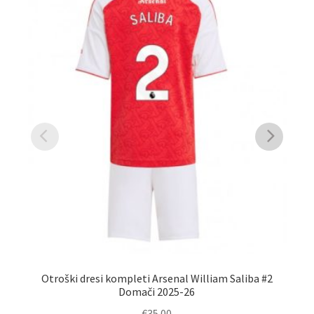
Poc
Otroški dresi kompleti Arsenal William Saliba #2
Domači 2025-26
€
35.00