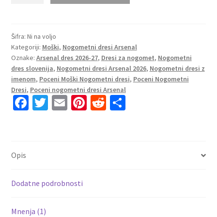
2026/27
Tretji
Moški
Šifra:
Ni na voljo
Kategoriji:
Moški
,
Nogometni dresi Arsenal
Kratek
Oznake:
Arsenal dres 2026-27
,
Dresi za nogomet
,
Nogometni
Rokav
dres slovenija
,
Nogometni dresi Arsenal 2026
,
Nogometni dresi z
količina
imenom
,
Poceni Moški Nogometni dresi
,
Poceni Nogometni
Dresi
,
Poceni nogometni dresi Arsenal
Fa
T
E
Pi
R
S
ce
wi
m
nt
e
h
b
tt
ai
er
d
ar
o
er
l
es
di
e
Opis
o
t
t
k
Dodatne podrobnosti
Mnenja (1)