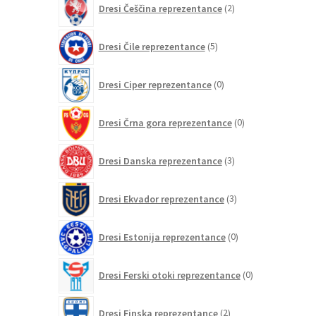
Dresi Češčina reprezentance
2
izdelka
5
Dresi Čile reprezentance
5
izdelkov
0
Dresi Ciper reprezentance
0
izdelkov
0
Dresi Črna gora reprezentance
0
izdelkov
3
Dresi Danska reprezentance
3
izdelki
3
Dresi Ekvador reprezentance
3
izdelki
0
Dresi Estonija reprezentance
0
izdelkov
0
Dresi Ferski otoki reprezentance
0
izdelkov
2
Dresi Finska reprezentance
2