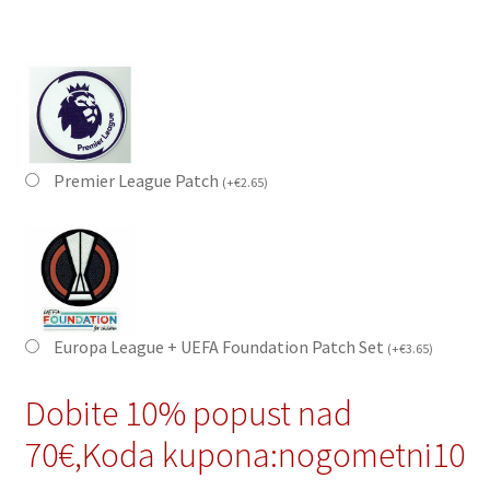
Premier League Patch
(
+
€
2.65
)
Europa League + UEFA Foundation Patch Set
(
+
€
3.65
)
Dobite 10% popust nad
70€,Koda kupona:nogometni10