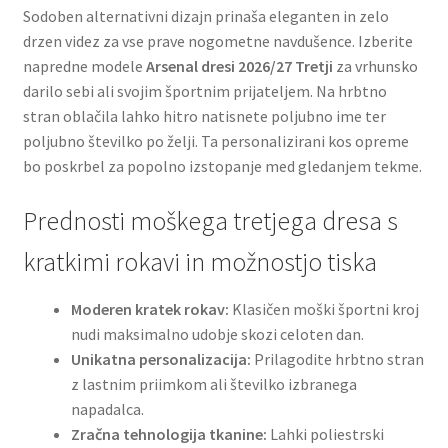
Sodoben alternativni dizajn prinaša eleganten in zelo
drzen videz za vse prave nogometne navdušence. Izberite
napredne modele
Arsenal dresi 2026/27 Tretji
za vrhunsko
darilo sebi ali svojim športnim prijateljem. Na hrbtno
stran oblačila lahko hitro natisnete poljubno ime ter
poljubno številko po želji. Ta personalizirani kos opreme
bo poskrbel za popolno izstopanje med gledanjem tekme.
Prednosti moškega tretjega dresa s
kratkimi rokavi in možnostjo tiska
Moderen kratek rokav:
Klasičen moški športni kroj
nudi maksimalno udobje skozi celoten dan.
Unikatna personalizacija:
Prilagodite hrbtno stran
z lastnim priimkom ali številko izbranega
napadalca.
Zračna tehnologija tkanine:
Lahki poliestrski