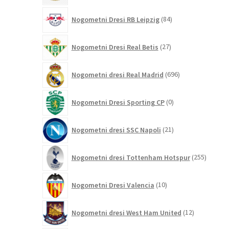
84
Nogometni Dresi RB Leipzig
84
izdelkov
27
Nogometni Dresi Real Betis
27
izdelkov
696
Nogometni dresi Real Madrid
696
izdelkov
0
Nogometni Dresi Sporting CP
0
izdelkov
21
Nogometni dresi SSC Napoli
21
izdelkov
255
Nogometni dresi Tottenham Hotspur
255
izdelko
10
Nogometni Dresi Valencia
10
izdelkov
12
Nogometni dresi West Ham United
12
izdelkov