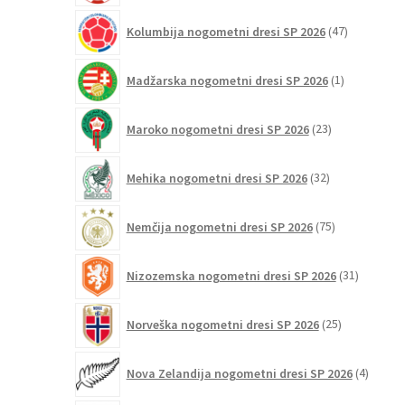
47
Kolumbija nogometni dresi SP 2026
47
izdelkov
1
Madžarska nogometni dresi SP 2026
1
izdelek
23
Maroko nogometni dresi SP 2026
23
izdelkov
32
Mehika nogometni dresi SP 2026
32
izdelkov
75
Nemčija nogometni dresi SP 2026
75
izdelkov
31
Nizozemska nogometni dresi SP 2026
31
izdelkov
25
Norveška nogometni dresi SP 2026
25
izdelkov
4
Nova Zelandija nogometni dresi SP 2026
4
izdelki