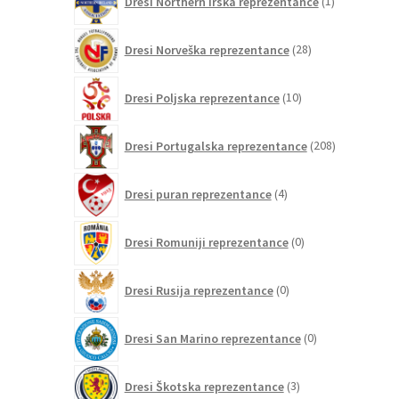
Dresi Northern Irska reprezentance
1
izdelek
28
Dresi Norveška reprezentance
28
izdelkov
10
Dresi Poljska reprezentance
10
izdelkov
208
Dresi Portugalska reprezentance
208
izdelkov
4
Dresi puran reprezentance
4
izdelki
0
Dresi Romuniji reprezentance
0
izdelkov
0
Dresi Rusija reprezentance
0
izdelkov
0
Dresi San Marino reprezentance
0
izdelkov
3
Dresi Škotska reprezentance
3
izdelki