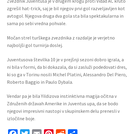
Zvezdnik Juventusa je v drugem krogu proti Vidad AC kruto
zgrešil hat-trick, saj je bil njegov prvi gol razveljavljen kot
avtogol. Njegova druga dva gola sta bila spektakularna in
sama po sebi vredna pohvale.
Močan strel turškega zvezdnika z razdalje je verjetno
najboljši gol turnirja doslej.
Juventusova številka 10 je v prejšnji sezoni dobro igrala, a
ni bila v formi, da bi dokazala, da si zasluži podedovati dres,
ki so ga v Torinu nosili Michel Platini, Alessandro Del Piero,
Roberto Baggio in Paulo Dybala.
Vendar pa je bila Yildizova instinktivna magija očitna v
Združenih državah Amerike in Juventus upa, da se bodo
njegovi impresivni nastopi v skupinskem delu prenesli v
izločilne boje.
Fa
T
E
Pi
R
S