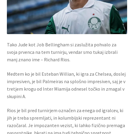
Tako Jude kot Job Bellingham si zaslužita pohvalo za
svoja prvenca na tem turnirju, vendar smo tukaj izbrali
manj znano ime – Richard Rios.
Medtem ko je bil Esteban Willian, ki igra za Chelsea, doslej
impresiven, je bil Palmeiras na splošno impresiven, saj je v
tretjem krogu od Inter Miamija odnesel točko in zmagal v
skupini A.
Rios je bil pred turnirjem označen za enega od igralcev, ki
jih je treba spremljati, in kolumbijski reprezentant ni
razočaral. Je impozanten vezist, ki lahko fizično premaga
nasprotnike, hkrati pa ima tudi tehnično spretnost,