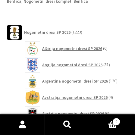
o
t
t
Benfica
,
Nogometni dresi kompleti Benfica
k
1223
Nogometni dresi SP 2026
1223
izdelkov
6
Alžirija nogometni dresi SP 2026
6
izdelkov
51
Anglija nogometni dresi SP 2026
51
izdelkov
120
Argentina nogometni dresi SP 2026
120
izdelkov
4
Avstralija nogometni dresi SP 2026
4
izdelki
6
Avstrija nogometni dresi SP 2026
6
izdelkov
0
75
Išči:
Iskanje
Belgija nogometni dresi SP 2026
75
izdelkov