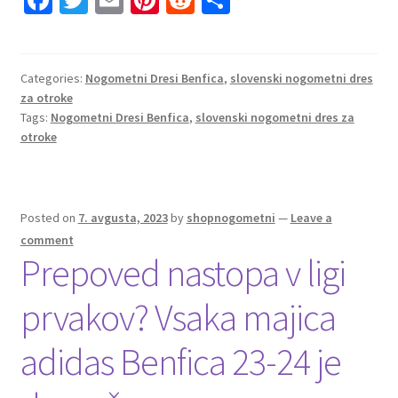
ce
wi
m
nt
e
h
b
tt
ai
er
d
ar
o
er
l
es
di
e
Categories:
Nogometni Dresi Benfica
,
slovenski nogometni dres
za otroke
o
t
t
Tags:
Nogometni Dresi Benfica
,
slovenski nogometni dres za
k
otroke
Posted on
7. avgusta, 2023
by
shopnogometni
—
Leave a
comment
Prepoved nastopa v ligi
prvakov? Vsaka majica
adidas Benfica 23-24 je