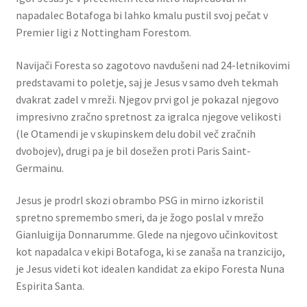
napadalec Botafoga bi lahko kmalu pustil svoj pečat v
Premier ligi z Nottingham Forestom.
Navijači Foresta so zagotovo navdušeni nad 24-letnikovimi
predstavami to poletje, saj je Jesus v samo dveh tekmah
dvakrat zadel v mreži. Njegov prvi gol je pokazal njegovo
impresivno zračno spretnost za igralca njegove velikosti
(le Otamendi je v skupinskem delu dobil več zračnih
dvobojev), drugi pa je bil dosežen proti Paris Saint-
Germainu.
Jesus je prodrl skozi obrambo PSG in mirno izkoristil
spretno spremembo smeri, da je žogo poslal v mrežo
Gianluigija Donnarumme. Glede na njegovo učinkovitost
kot napadalca v ekipi Botafoga, ki se zanaša na tranzicijo,
je Jesus videti kot idealen kandidat za ekipo Foresta Nuna
Espirita Santa.