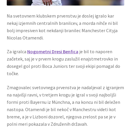
Na svetovnem klubskem prvenstvu je doslej igralo kar
nekaj izjemnih centralnih branilcev, a morda nihče ni bil
bolj impresiven kot nekdanji branilec Manchester Cityja
Nicolas Otamendi.
Za igralca
Nogometni Dresi Benfica
je bil to naporen
začetek, saj je v prvem krogu zaslužil enajstmetrovko in
dosegel gol proti Boca Juniors ter svoji ekipi pomagal do
točke.
Zmagovalec svetovnega prvenstva je nadaljeval z igranjem
na najvišji ravni, v tretjem krogu je igral v svoji najboljši
formi proti Bayernu iz Münchna, a na koncu ni bil deležen
nastopa. Otamendi je bil nekoč v Manchestru videti kot
breme, a je v Lizboni dozorel, njegova zrelost pa se je v
polni meri pokazala v Združenih državah.