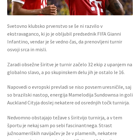
Svetovno klubsko prvenstvo se še ni razvilo v
ekstravaganco, ki jo je obljubil predsednik FIFA Gianni
Infantino, vendar je še vedno čas, da prenovljeni turnir
osvoji srca in misli.
Zaradi obsežne širitve je turnir začelo 32 ekip z upanjem na
globalno slavo, a po skupinskem delu jih je ostalo le 16.
Napovedi o evropski prevladi se niso povsem uresničile, saj
so brazilski nastop, energija Mamelodija Sundownsa in goli
Auckland Cityja doslej nekatere od osrednjih točk turnirja.
Nedvomno obstajajo težave s širitvijo turnirja, a v tem
športu je nekaj sam po sebi fascinantnega. Strast
južnoameriških navijačev je že v plamenih, nekatere