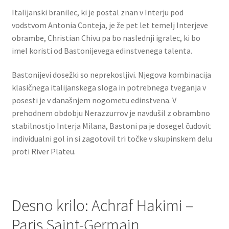
Italijanski branilec, ki je postal znan v Interju pod
vodstvom Antonia Conteja, je že pet let temelj Interjeve
obrambe, Christian Chivu pa bo naslednji igralec, ki bo
imel koristi od Bastonijevega edinstvenega talenta.
Bastonijevi dosežki so neprekosljivi. Njegova kombinacija
klasičnega italijanskega sloga in potrebnega tveganja v
posesti je v današnjem nogometu edinstvena. V
prehodnem obdobju Nerazzurrov je navdušil z obrambno
stabilnostjo Interja Milana, Bastoni pa je dosegel čudovit
individualni gol in si zagotovil tri točke v skupinskem delu
proti River Plateu.
Desno krilo: Achraf Hakimi –
Paris Saint-Germain