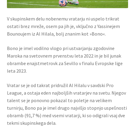
V skupinskem delu nobenemu vratarju ni uspelo trikrat
ostati brez mreže, osem pa jih je, vključno z Yassinejem
Bounoujem iz Al Hilala, bolj znanim kot »Bono«.
Bono je imel vodilno vlogo pri ustvarjanju zgodovine
Maroka na svetovnem prvenstvu leta 2022 in je bil junak
obrambe enajstmetrovk za Sevillo v finalu Evropske lige
leta 2023.
Vratar se je od takrat pridružil Al Hilalu v savdski Pro
League, a ostaja eden najboljših vratarjev na svetu. Njegov
talent se je ponovno pokazal to poletje na velikem
turnirju, Bono pa je imel drugo najvišjo stopnjo uspešnosti
obramb (91,7 %) med vsemi vratarji, ki so odigrali vsaj dve
tekmi skupinskega dela.