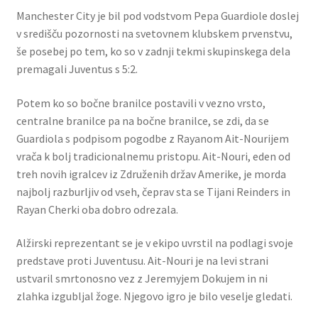
Manchester City je bil pod vodstvom Pepa Guardiole doslej
v središču pozornosti na svetovnem klubskem prvenstvu,
še posebej po tem, ko so v zadnji tekmi skupinskega dela
premagali Juventus s 5:2.
Potem ko so bočne branilce postavili v vezno vrsto,
centralne branilce pa na bočne branilce, se zdi, da se
Guardiola s podpisom pogodbe z Rayanom Ait-Nourijem
vrača k bolj tradicionalnemu pristopu. Ait-Nouri, eden od
treh novih igralcev iz Združenih držav Amerike, je morda
najbolj razburljiv od vseh, čeprav sta se Tijani Reinders in
Rayan Cherki oba dobro odrezala.
Alžirski reprezentant se je v ekipo uvrstil na podlagi svoje
predstave proti Juventusu. Ait-Nouri je na levi strani
ustvaril smrtonosno vez z Jeremyjem Dokujem in ni
zlahka izgubljal žoge. Njegovo igro je bilo veselje gledati.