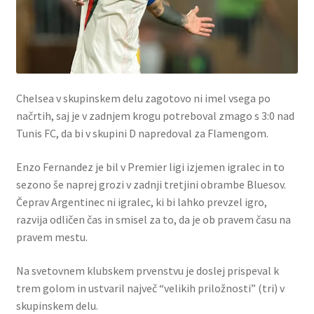
Chelsea v skupinskem delu zagotovo ni imel vsega po
načrtih, saj je v zadnjem krogu potreboval zmago s 3:0 nad
Tunis FC, da bi v skupini D napredoval za Flamengom.
Enzo Fernandez je bil v Premier ligi izjemen igralec in to
sezono še naprej grozi v zadnji tretjini obrambe Bluesov.
Čeprav Argentinec ni igralec, ki bi lahko prevzel igro,
razvija odličen čas in smisel za to, da je ob pravem času na
pravem mestu.
Na svetovnem klubskem prvenstvu je doslej prispeval k
trem golom in ustvaril največ “velikih priložnosti” (tri) v
skupinskem delu.