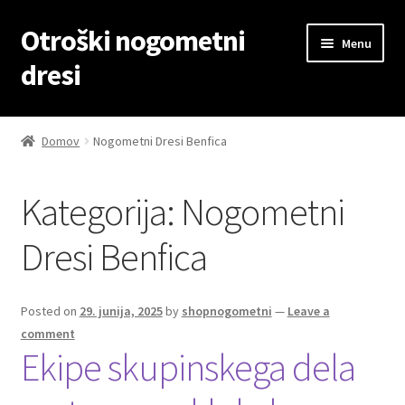
Otroški nogometni
Skip
Skip
Menu
to
to
dresi
navigation
content
Domov
Domov
Nogometni Dresi Benfica
Blog
Kategorija:
Nogometni
Kontaktiraj nas
Dresi Benfica
Košarica
Moj račun
Posted on
29. junija, 2025
by
shopnogometni
—
Leave a
comment
Ekipe skupinskega dela
Trgovina
Zaključek nakupa