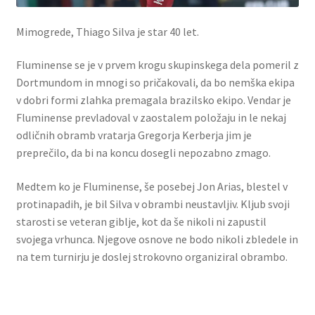
Mimogrede, Thiago Silva je star 40 let.
Fluminense se je v prvem krogu skupinskega dela pomeril z
Dortmundom in mnogi so pričakovali, da bo nemška ekipa
v dobri formi zlahka premagala brazilsko ekipo. Vendar je
Fluminense prevladoval v zaostalem položaju in le nekaj
odličnih obramb vratarja Gregorja Kerberja jim je
preprečilo, da bi na koncu dosegli nepozabno zmago.
Medtem ko je Fluminense, še posebej Jon Arias, blestel v
protinapadih, je bil Silva v obrambi neustavljiv. Kljub svoji
starosti se veteran giblje, kot da še nikoli ni zapustil
svojega vrhunca. Njegove osnove ne bodo nikoli zbledele in
na tem turnirju je doslej strokovno organiziral obrambo.