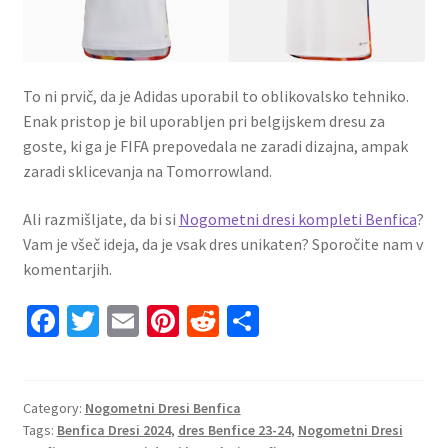
To ni prvič, da je Adidas uporabil to oblikovalsko tehniko.
Enak pristop je bil uporabljen pri belgijskem dresu za
goste, ki ga je FIFA prepovedala ne zaradi dizajna, ampak
zaradi sklicevanja na Tomorrowland.
Ali razmišljate, da bi si
Nogometni dresi kompleti Benfica
?
Vam je všeč ideja, da je vsak dres unikaten? Sporočite nam v
komentarjih.
Fa
T
E
Pi
R
S
ce
wi
m
nt
e
h
b
tt
ai
er
d
ar
o
er
l
es
di
e
Category:
Nogometni Dresi Benfica
Tags:
Benfica Dresi 2024
,
dres Benfice 23-24
,
Nogometni Dresi