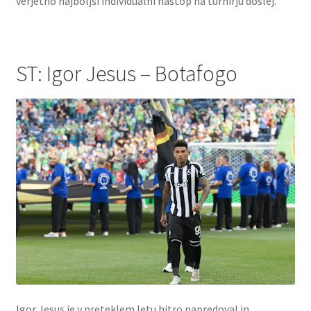
verjetno najboljši individualni nastop na turnirju doslej.
ST: Igor Jesus – Botafogo
Igor Jesus je v preteklem letu hitro napredoval in