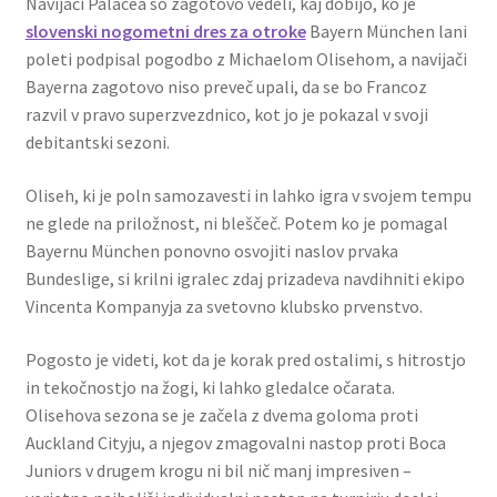
Navijači Palacea so zagotovo vedeli, kaj dobijo, ko je
slovenski nogometni dres za otroke
Bayern München lani
poleti podpisal pogodbo z Michaelom Olisehom, a navijači
Bayerna zagotovo niso preveč upali, da se bo Francoz
razvil v pravo superzvezdnico, kot jo je pokazal v svoji
debitantski sezoni.
Oliseh, ki je poln samozavesti in lahko igra v svojem tempu
ne glede na priložnost, ni bleščeč. Potem ko je pomagal
Bayernu München ponovno osvojiti naslov prvaka
Bundeslige, si krilni igralec zdaj prizadeva navdihniti ekipo
Vincenta Kompanyja za svetovno klubsko prvenstvo.
Pogosto je videti, kot da je korak pred ostalimi, s hitrostjo
in tekočnostjo na žogi, ki lahko gledalce očarata.
Olisehova sezona se je začela z dvema goloma proti
Auckland Cityju, a njegov zmagovalni nastop proti Boca
Juniors v drugem krogu ni bil nič manj impresiven –