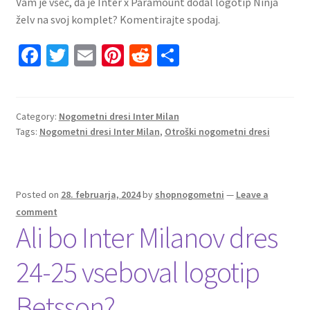
Vam je všeč, da je Inter x Paramount dodal logotip Ninja
želv na svoj komplet? Komentirajte spodaj.
Fa
T
E
Pi
R
S
ce
wi
m
nt
e
h
b
tt
ai
er
d
ar
o
er
l
es
di
e
Category:
Nogometni dresi Inter Milan
Tags:
Nogometni dresi Inter Milan
,
Otroški nogometni dresi
o
t
t
k
Posted on
28. februarja, 2024
by
shopnogometni
—
Leave a
comment
Ali bo Inter Milanov dres
24-25 vseboval logotip
Betsson?