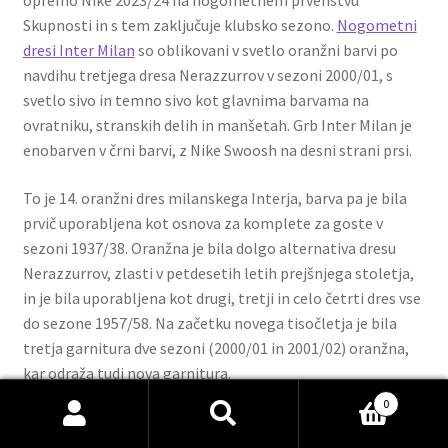
opremo Nike 2023/24 na nogometnem prvenstvu
Skupnosti in s tem zaključuje klubsko sezono.
Nogometni
dresi Inter Milan
so oblikovani v svetlo oranžni barvi po
navdihu tretjega dresa Nerazzurrov v sezoni 2000/01, s
svetlo sivo in temno sivo kot glavnima barvama na
ovratniku, stranskih delih in manšetah. Grb Inter Milan je
enobarven v črni barvi, z Nike Swoosh na desni strani prsi.
To je 14. oranžni dres milanskega Interja, barva pa je bila
prvič uporabljena kot osnova za komplete za goste v
sezoni 1937/38. Oranžna je bila dolgo alternativa dresu
Nerazzurrov, zlasti v petdesetih letih prejšnjega stoletja,
in je bila uporabljena kot drugi, tretji in celo četrti dres vse
do sezone 1957/58. Na začetku novega tisočletja je bila
tretja garnitura dve sezoni (2000/01 in 2001/02) oranžna,
kar odraža tudi nova garnitura.
0
Tako kot domači in gostujoči dresi je Nike uporabil
Išči:
Iskanje
trajnostne inovacije za ustvarjanje tretjega kompleta, s