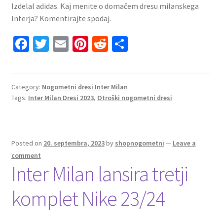
Izdelal adidas. Kaj menite o domačem dresu milanskega
Interja? Komentirajte spodaj.
Fa
T
E
Pi
R
S
ce
wi
m
nt
e
h
b
tt
ai
er
d
ar
o
er
l
es
di
e
Category:
Nogometni dresi Inter Milan
Tags:
Inter Milan Dresi 2023
,
Otroški nogometni dresi
o
t
t
k
Posted on
20. septembra, 2023
by
shopnogometni
—
Leave a
comment
Inter Milan lansira tretji
komplet Nike 23/24