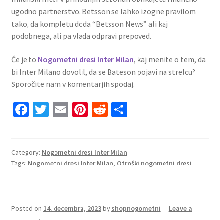
ugodno partnerstvo. Betsson se lahko izogne ​​pravilom
tako, da kompletu doda “Betsson News” ali kaj
podobnega, ali pa vlada odpravi prepoved.
Če je to
Nogometni dresi Inter Milan
, kaj menite o tem, da
bi Inter Milano dovolil, da se Bateson pojavi na strelcu?
Sporočite nam v komentarjih spodaj.
Fa
T
E
Pi
R
S
ce
wi
m
nt
e
h
b
tt
ai
er
d
ar
o
er
l
es
di
e
Category:
Nogometni dresi Inter Milan
Tags:
Nogometni dresi Inter Milan
,
Otroški nogometni dresi
o
t
t
k
Posted on
14. decembra, 2023
by
shopnogometni
—
Leave a