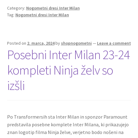
b
tt
ai
er
d
ar
o
er
l
es
di
e
Category:
Nogometni dresi Inter Milan
Tag:
Nogometni dresi Inter Milan
o
t
t
k
Posted on
2. marca, 2024
by
shopnogometni
—
Leave a comment
Posebni Inter Milan 23-24
kompleti Ninja želv so
izšli
Po Transformersih sta Inter Milan in sponzor Paramount
predstavila posebne komplete Inter Milana, ki prikazujejo
znan logotip filma Ninja želve, verjetno bodo nošeni na