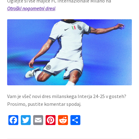
Oglejte si vse majice FC Internazionale Milano na
Otroški nogometni dresi
.
Vam je všeč novi dres milanskega Interja 24-25 v gosteh?
Prosimo, pustite komentar spodaj.
Fa
T
E
Pi
R
S
ce
wi
m
nt
e
h