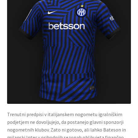
Trenutni predpisi v italijanskem nogometu igralniškim
podjetjem ne dovoljujejo, da postanejo glavni sponzorji
nogometnih klubov. Zato ni gotovo, ali lahko Bateson in
milanski Inter v prihodnjih sezonah oblikujeta finančno