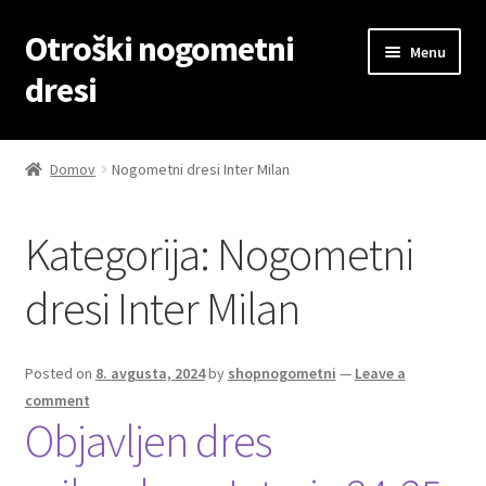
Otroški nogometni
Skip
Skip
Menu
to
to
dresi
navigation
content
Domov
Domov
Nogometni dresi Inter Milan
Blog
Kategorija:
Nogometni
Kontaktiraj nas
dresi Inter Milan
Košarica
Moj račun
Posted on
8. avgusta, 2024
by
shopnogometni
—
Leave a
comment
Objavljen dres
Trgovina
Zaključek nakupa