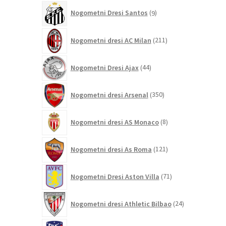
9
Nogometni Dresi Santos
9
izdelkov
211
Nogometni dresi AC Milan
211
izdelkov
44
Nogometni Dresi Ajax
44
izdelkov
350
Nogometni dresi Arsenal
350
izdelkov
8
Nogometni dresi AS Monaco
8
izdelkov
121
Nogometni dresi As Roma
121
izdelkov
71
Nogometni Dresi Aston Villa
71
izdelkov
24
Nogometni dresi Athletic Bilbao
24
izdelkov
180