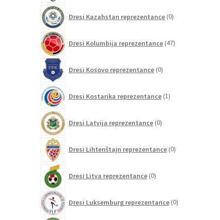
0
Dresi Kazahstan reprezentance
0
izdelkov
47
Dresi Kolumbija reprezentance
47
izdelkov
0
Dresi Kosovo reprezentance
0
izdelkov
1
Dresi Kostarika reprezentance
1
izdelek
0
Dresi Latvija reprezentance
0
izdelkov
0
Dresi Lihtenštajn reprezentance
0
izdelkov
0
Dresi Litva reprezentance
0
izdelkov
0
Dresi Luksemburg reprezentance
0
izdelkov