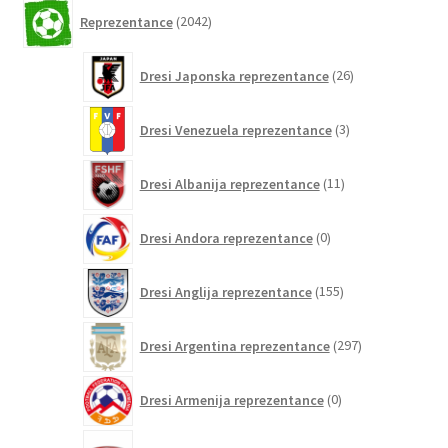
2042
Reprezentance
2042
izdelkov
26
Dresi Japonska reprezentance
26
izdelkov
3
Dresi Venezuela reprezentance
3
izdelki
11
Dresi Albanija reprezentance
11
izdelkov
0
Dresi Andora reprezentance
0
izdelkov
155
Dresi Anglija reprezentance
155
izdelkov
297
Dresi Argentina reprezentance
297
izdelkov
0
Dresi Armenija reprezentance
0
izdelkov
6