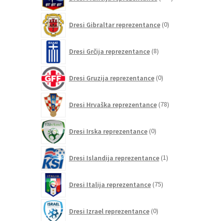
izdelkov
0
Dresi Gibraltar reprezentance
0
izdelkov
8
Dresi Grčija reprezentance
8
izdelkov
0
Dresi Gruzija reprezentance
0
izdelkov
78
Dresi Hrvaška reprezentance
78
izdelkov
0
Dresi Irska reprezentance
0
izdelkov
1
Dresi Islandija reprezentance
1
izdelek
75
Dresi Italija reprezentance
75
izdelkov
0
Dresi Izrael reprezentance
0
izdelkov