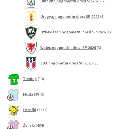
Ukrajina nogometni dresi SP 2026
2
izdelka
3
Urugvaj nogometni dresi SP 2026
3
izdelki
1
Uzbekistan nogometni dresi SP 2026
1
izdelek
3
Wales nogometni dresi SP 2026
3
izdelki
38
ZDA nogometni dresi SP 2026
38
izdelkov
13
Trening
13
izdelkov
3873
Moški
3873
izdelkov
3312
Otroški
3312
izdelkov
494
Ženski
494
izdelkov