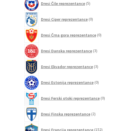
Dresi Čile reprezentance
5
izdelkov
0
Dresi Ciper reprezentance
0
izdelkov
0
Dresi Črna gora reprezentance
0
izdelkov
3
Dresi Danska reprezentance
3
izdelki
3
Dresi Ekvador reprezentance
3
izdelki
0
Dresi Estonija reprezentance
0
izdelkov
0
Dresi Ferski otoki reprezentance
0
izdelkov
2
Dresi Finska reprezentance
2
izdelka
152
Dresi Francija reprezentance
152