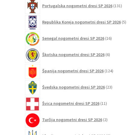
131
Portugalska nogometni dresi SP 2026
131
izdelko
5
Republika Koreja nogometni dresi SP 2026
5
izdel
16
Senegal nogometni dresi SP 2026
16
izdelkov
6
Škotska nogometni dresi SP 2026
6
izdelkov
124
Španija nogometni dresi SP 2026
124
izdelkov
23
Švedska nogometni dresi SP 2026
23
izdelkov
11
Švica nogometni dresi SP 2026
11
izdelkov
2
Turčija nogometni dresi SP 2026
2
izdelka
2