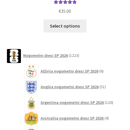
Ocenjeno
€
35.00
5.00
od 5
Ta
Select options
izdelek
ima
več
različic.
1223
Nogometni dresi SP 2026
1223
izdelkov
Možnosti
lahko
6
Alžirija nogometni dresi SP 2026
6
izberete
izdelkov
na
51
Anglija nogometni dresi SP 2026
51
strani
izdelkov
izdelka
120
Argentina nogometni dresi SP 2026
120
izdelkov
4
Avstralija nogometni dresi SP 2026
4
izdelki
6