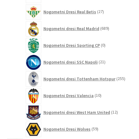
27
Nogometni Dresi Real Betis
27
izdelkov
689
Nogometni dresi Real Madrid
689
izdelkov
0
Nogometni Dresi Sporting CP
0
izdelkov
21
Nogometni dresi SSC Napoli
21
izdelkov
255
Nogometni dresi Tottenham Hotspur
255
izdelko
10
Nogometni Dresi Valencia
10
izdelkov
12
Nogometni dresi West Ham United
12
izdelkov
59
Nogometni Dresi Wolves
59
izdelkov