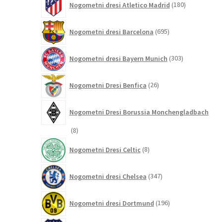
Nogometni dresi Atletico Madrid
180
izdelkov
695
Nogometni dresi Barcelona
695
izdelkov
303
Nogometni dresi Bayern Munich
303
izdelki
26
Nogometni Dresi Benfica
26
izdelkov
Nogometni Dresi Borussia Monchengladbach
8
8
izdelkov
8
Nogometni Dresi Celtic
8
izdelkov
347
Nogometni dresi Chelsea
347
izdelkov
196
Nogometni dresi Dortmund
196
izdelkov