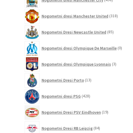
izdelkov
318
Nogometni dresi Manchester United
318
izdelkov
85
Nogometni Dresi Newcastle United
85
izdelkov
0
Nogometni dresi Olympique De Marseille
0
izdelk
3
Nogometni dresi Olympique Lyonnais
3
izdelki
13
Nogometni Dresi Porto
13
izdelkov
428
Nogometni dresi PSG
428
izdelkov
19
Nogometni Dresi PSV Eindhoven
19
izdelkov
84
Nogometni Dresi RB Leipzig
84
izdelkov