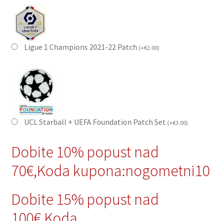
Ligue 1 Champions 2021-22 Patch
(
+
€
2.00
)
UCL Starball + UEFA Foundation Patch Set
(
+
€
3.00
)
Dobite 10% popust nad
70€,Koda kupona:nogometni10
Dobite 15% popust nad
100€,Koda