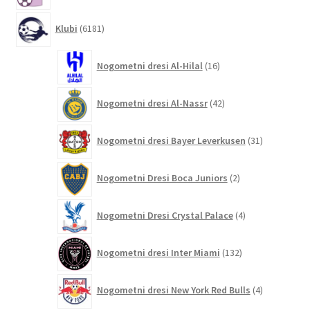
6181
Klubi
6181
izdelkov
16
Nogometni dresi Al-Hilal
16
izdelkov
42
Nogometni dresi Al-Nassr
42
izdelkov
31
Nogometni dresi Bayer Leverkusen
31
izdelkov
2
Nogometni Dresi Boca Juniors
2
izdelka
4
Nogometni Dresi Crystal Palace
4
izdelki
132
Nogometni dresi Inter Miami
132
izdelkov
4
Nogometni dresi New York Red Bulls
4
izdelki