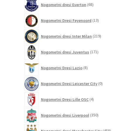
68
Nogometni dresi Everton
68
izdelkov
13
Nogometni Dresi Feyenoord
13
izdelkov
219
Nogometni dresi Inter Milan
219
izdelkov
171
Nogometni dresi Juventus
171
izdelkov
8
Nogometni Dresi Lazio
8
izdelkov
0
Nogometni Dresi Leicester City
0
izdelkov
4
Nogometni Dresi Lille OSC
4
izdelki
350
Nogometni dresi Liverpool
350
izdelkov
458
Nogometni dresi Manchester City
458