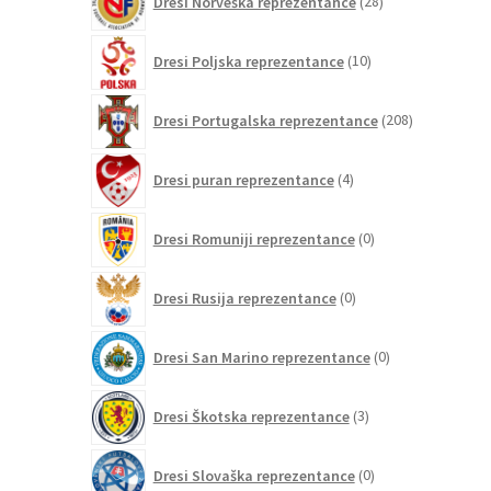
Dresi Norveška reprezentance
28
izdelkov
10
Dresi Poljska reprezentance
10
izdelkov
208
Dresi Portugalska reprezentance
208
izdelkov
4
Dresi puran reprezentance
4
izdelki
0
Dresi Romuniji reprezentance
0
izdelkov
0
Dresi Rusija reprezentance
0
izdelkov
0
Dresi San Marino reprezentance
0
izdelkov
3
Dresi Škotska reprezentance
3
izdelki
0
Dresi Slovaška reprezentance
0
izdelkov