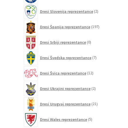
2
Dresi Slovenija reprezentance
2
izdelka
197
Dresi Španija reprezentance
197
izdelkov
0
Dresi Srbiji reprezentance
0
izdelkov
7
Dresi Švedska reprezentance
7
izdelkov
12
Dresi Švica reprezentance
12
izdelkov
2
Dresi Ukrajini reprezentance
2
izdelka
21
Dresi Urugvaj reprezentance
21
izdelkov
5
Dresi Wales reprezentance
5
izdelkov