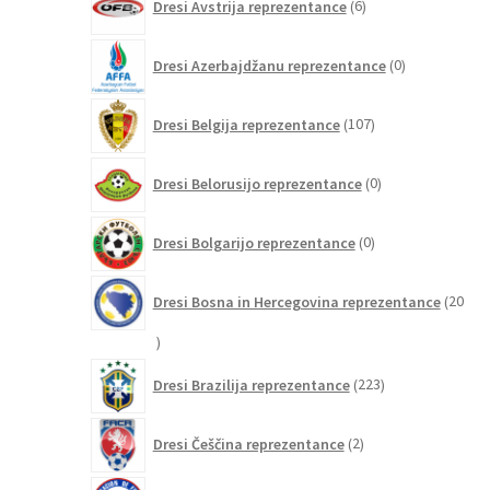
Dresi Avstrija reprezentance
6
izdelkov
0
Dresi Azerbajdžanu reprezentance
0
izdelkov
107
Dresi Belgija reprezentance
107
izdelkov
0
Dresi Belorusijo reprezentance
0
izdelkov
0
Dresi Bolgarijo reprezentance
0
izdelkov
Dresi Bosna in Hercegovina reprezentance
20
20
izdelkov
223
Dresi Brazilija reprezentance
223
izdelkov
2
Dresi Češčina reprezentance
2
izdelka
5