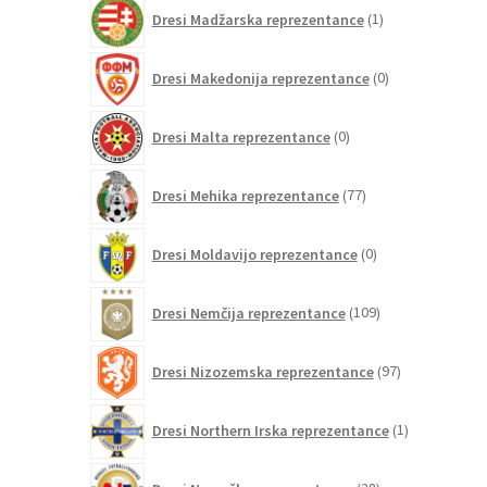
1
Dresi Madžarska reprezentance
1
izdelek
0
Dresi Makedonija reprezentance
0
izdelkov
0
Dresi Malta reprezentance
0
izdelkov
77
Dresi Mehika reprezentance
77
izdelkov
0
Dresi Moldavijo reprezentance
0
izdelkov
109
Dresi Nemčija reprezentance
109
izdelkov
97
Dresi Nizozemska reprezentance
97
izdelkov
1
Dresi Northern Irska reprezentance
1
izdelek
28