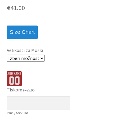
€
41.00
Size Chart
Velikosti za Moški
Tiskom
(
+
€
5.95
)
Imei / Številka