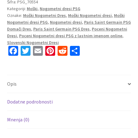
dresi
Šifra:
PSG_70554
Kategoriji:
Moški
,
Nogometni dresi PSG
Paris
Oznake:
Moški Nogometni Dres
,
Moški Nogometni dresi
,
Moški
Saint-
Nogometni dresi PSG
,
Nogometni dresi
,
Paris Saint Germain PSG
Germain
Domači Dres
,
Paris Saint Germain PSG Dres
,
Poceni Nogometni
PSG
Dresi
,
Poceni Nogometni dresi PSG z lastnim imenom online
,
Domači
Slovenski Nogometni Dresi
2023
Fa
T
E
Pi
R
S
Kratek
ce
wi
m
nt
e
h
Rokav
b
tt
ai
er
d
ar
+
o
er
l
es
di
e
Kratke
Opis
hlače
o
t
t
količina
k
Dodatne podrobnosti
Mnenja (0)