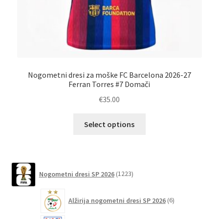
Nogometni dresi za moške FC Barcelona 2026-27
No
Ferran Torres #7 Domači
€
35.00
Ta
Select options
izdelek
ima
več
različic.
1223
Nogometni dresi SP 2026
1223
izdelkov
Možnosti
lahko
6
Alžirija nogometni dresi SP 2026
6
izberete
izdelkov
na