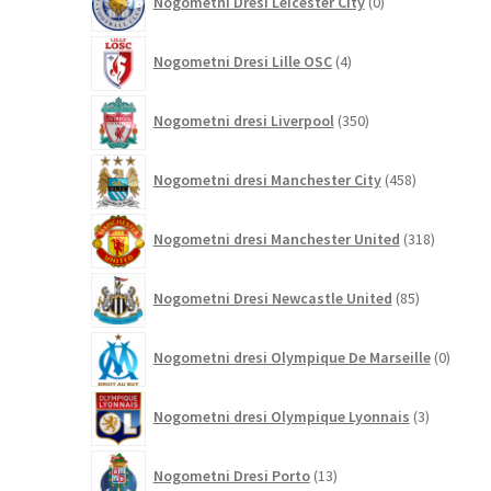
Nogometni Dresi Leicester City
0
izdelkov
4
Nogometni Dresi Lille OSC
4
izdelki
350
Nogometni dresi Liverpool
350
izdelkov
458
Nogometni dresi Manchester City
458
izdelkov
318
Nogometni dresi Manchester United
318
izdelkov
85
Nogometni Dresi Newcastle United
85
izdelkov
0
Nogometni dresi Olympique De Marseille
0
izdelk
3
Nogometni dresi Olympique Lyonnais
3
izdelki
13
Nogometni Dresi Porto
13
izdelkov