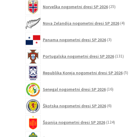
25
Norveška nogometni dresi SP 2026
25
izdelkov
4
Nova Zelandija nogometni dresi SP 2026
4
izdelki
3
Panama nogometni dresi SP 2026
3
izdelki
131
Portugalska nogometni dresi SP 2026
131
izdelko
5
Republika Koreja nogometni dresi SP 2026
5
izdel
16
Senegal nogometni dresi SP 2026
16
izdelkov
6
Škotska nogometni dresi SP 2026
6
izdelkov
124
Španija nogometni dresi SP 2026
124
izdelkov
23