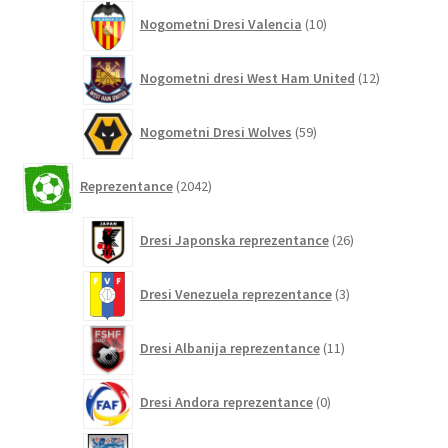
10
Nogometni Dresi Valencia
10
izdelkov
12
Nogometni dresi West Ham United
12
izdelkov
59
Nogometni Dresi Wolves
59
izdelkov
2042
Reprezentance
2042
izdelkov
26
Dresi Japonska reprezentance
26
izdelkov
3
Dresi Venezuela reprezentance
3
izdelki
11
Dresi Albanija reprezentance
11
izdelkov
0
Dresi Andora reprezentance
0
izdelkov
155