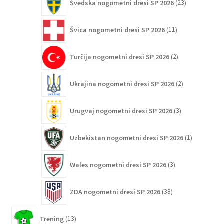
Švedska nogometni dresi SP 2026
23
izdelkov
11
Švica nogometni dresi SP 2026
11
izdelkov
2
Turčija nogometni dresi SP 2026
2
izdelka
2
Ukrajina nogometni dresi SP 2026
2
izdelka
3
Urugvaj nogometni dresi SP 2026
3
izdelki
1
Uzbekistan nogometni dresi SP 2026
1
izdelek
3
Wales nogometni dresi SP 2026
3
izdelki
38
ZDA nogometni dresi SP 2026
38
izdelkov
13
Trening
13
izdelkov