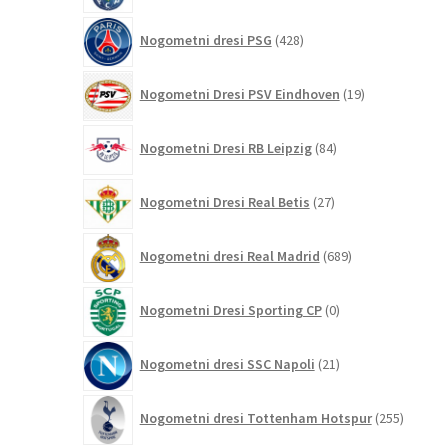
428
Nogometni dresi PSG
428
izdelkov
19
Nogometni Dresi PSV Eindhoven
19
izdelkov
84
Nogometni Dresi RB Leipzig
84
izdelkov
27
Nogometni Dresi Real Betis
27
izdelkov
689
Nogometni dresi Real Madrid
689
izdelkov
0
Nogometni Dresi Sporting CP
0
izdelkov
21
Nogometni dresi SSC Napoli
21
izdelkov
255
Nogometni dresi Tottenham Hotspur
255
izdelko