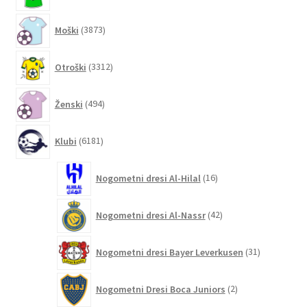
3873
Moški
3873
izdelkov
3312
Otroški
3312
izdelkov
494
Ženski
494
izdelkov
6181
Klubi
6181
izdelkov
16
Nogometni dresi Al-Hilal
16
izdelkov
42
Nogometni dresi Al-Nassr
42
izdelkov
31
Nogometni dresi Bayer Leverkusen
31
izdelkov
2
Nogometni Dresi Boca Juniors
2
izdelka