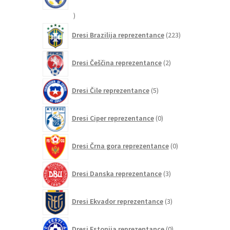
20
izdelkov
223
Dresi Brazilija reprezentance
223
izdelkov
2
Dresi Češčina reprezentance
2
izdelka
5
Dresi Čile reprezentance
5
izdelkov
0
Dresi Ciper reprezentance
0
izdelkov
0
Dresi Črna gora reprezentance
0
izdelkov
3
Dresi Danska reprezentance
3
izdelki
3
Dresi Ekvador reprezentance
3
izdelki
0
Dresi Estonija reprezentance
0