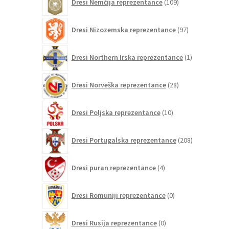
Dresi Nemčija reprezentance
109
izdelkov
97
Dresi Nizozemska reprezentance
97
izdelkov
1
Dresi Northern Irska reprezentance
1
izdelek
28
Dresi Norveška reprezentance
28
izdelkov
10
Dresi Poljska reprezentance
10
izdelkov
208
Dresi Portugalska reprezentance
208
izdelkov
4
Dresi puran reprezentance
4
izdelki
0
Dresi Romuniji reprezentance
0
izdelkov
0
Dresi Rusija reprezentance
0
izdelkov