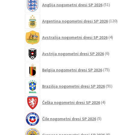
51
Anglija nogometni dresi SP 2026
51
strani
izdelkov
izdelka
120
Argentina nogometni dresi SP 2026
120
izdelkov
4
Avstralija nogometni dresi SP 2026
4
izdelki
6
Avstrija nogometni dresi SP 2026
6
izdelkov
75
Belgija nogometni dresi SP 2026
75
izdelkov
91
Brazilija nogometni dresi SP 2026
91
izdelkov
4
Češka nogometni dresi SP 2026
4
izdelki
5
Čile nogometni dresi SP 2026
5
izdelkov
6
Curaçao nogometni dresi SP 2026
6