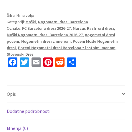
Domači
2026-
27
Šifra:
Ni na voljo
Kategoriji:
Moški
,
Nogometni dresi Barcelona
Marcus
Oznake:
FC Barcelona dresi 2026-27
,
Marcus Rashford dresi
,
Rashford
Moški Nogometni dresi Barcelona 2026-27
,
nogometni dresi
#14
poceni
,
Nogometni dresi z imenom
,
Poceni Moški Nogometni
Nogometni
dresi
,
Poceni Nogometni dresi Barcelona z lastnim imenom
,
dresi
Slovenski Dres
kompleti
Fa
T
E
Pi
R
S
količina
ce
wi
m
nt
e
h
b
tt
ai
er
d
ar
o
er
l
es
di
e
Opis
o
t
t
k
Dodatne podrobnosti
Mnenja (0)