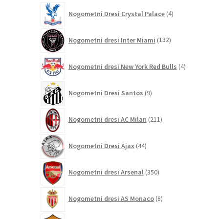
4
Nogometni Dresi Crystal Palace
4
izdelki
132
Nogometni dresi Inter Miami
132
izdelkov
4
Nogometni dresi New York Red Bulls
4
izdelki
9
Nogometni Dresi Santos
9
izdelkov
211
Nogometni dresi AC Milan
211
izdelkov
44
Nogometni Dresi Ajax
44
izdelkov
350
Nogometni dresi Arsenal
350
izdelkov
8
Nogometni dresi AS Monaco
8
izdelkov
121