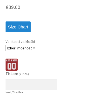
€
39.00
Size Chart
Velikosti za Moški
Tiskom
(
+
€
5.95
)
Imei / Številka