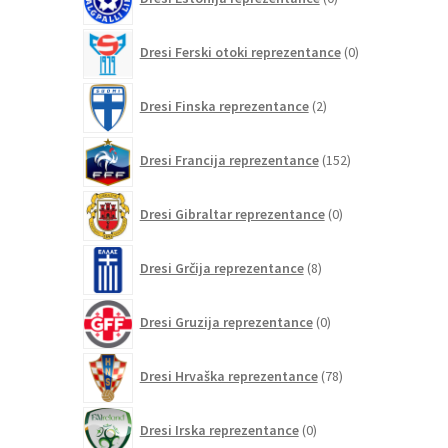
izdelkov
0
Dresi Ferski otoki reprezentance
0
izdelkov
2
Dresi Finska reprezentance
2
izdelka
152
Dresi Francija reprezentance
152
izdelkov
0
Dresi Gibraltar reprezentance
0
izdelkov
8
Dresi Grčija reprezentance
8
izdelkov
0
Dresi Gruzija reprezentance
0
izdelkov
78
Dresi Hrvaška reprezentance
78
izdelkov
0
Dresi Irska reprezentance
0
izdelkov