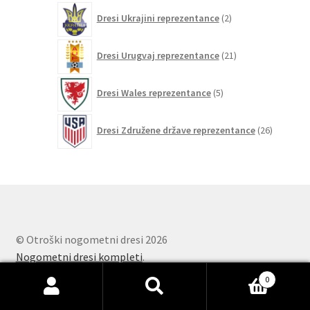
2
Dresi Ukrajini reprezentance
2
izdelka
21
Dresi Urugvaj reprezentance
21
izdelkov
5
Dresi Wales reprezentance
5
izdelkov
26
Dresi Združene države reprezentance
26
izdelkov
© Otroški nogometni dresi 2026
Nogometni dresi kompleti
.
0
Išči:
Iskanje