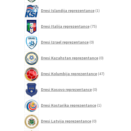
1
Dresi Islandija reprezentance
1
izdelek
75
Dresi Italija reprezentance
75
izdelkov
0
Dresi Izrael reprezentance
0
izdelkov
0
Dresi Kazahstan reprezentance
0
izdelkov
47
Dresi Kolumbija reprezentance
47
izdelkov
0
Dresi Kosovo reprezentance
0
izdelkov
1
Dresi Kostarika reprezentance
1
izdelek
0
Dresi Latvija reprezentance
0
izdelkov