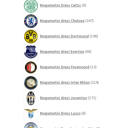
izdelkov
8
Nogometni Dresi Celtic
8
izdelkov
347
Nogometni dresi Chelsea
347
izdelkov
196
Nogometni dresi Dortmund
196
izdelkov
68
Nogometni dresi Everton
68
izdelkov
13
Nogometni Dresi Feyenoord
13
izdelkov
219
Nogometni dresi Inter Milan
219
izdelkov
171
Nogometni dresi Juventus
171
izdelkov
8
Nogometni Dresi Lazio
8
izdelkov
0