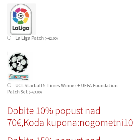
La Liga Patch
(
+
€
2.00
)
UCL Starball 5 Times Winner + UEFA Foundation
Patch Set
(
+
€
3.00
)
Dobite 10% popust nad
70€,Koda kupona:nogometni10