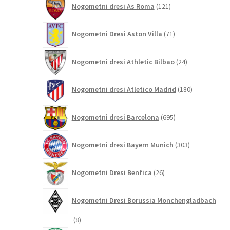
Nogometni dresi As Roma
121
izdelkov
71
Nogometni Dresi Aston Villa
71
izdelkov
24
Nogometni dresi Athletic Bilbao
24
izdelkov
180
Nogometni dresi Atletico Madrid
180
izdelkov
695
Nogometni dresi Barcelona
695
izdelkov
303
Nogometni dresi Bayern Munich
303
izdelki
26
Nogometni Dresi Benfica
26
izdelkov
Nogometni Dresi Borussia Monchengladbach
8
8