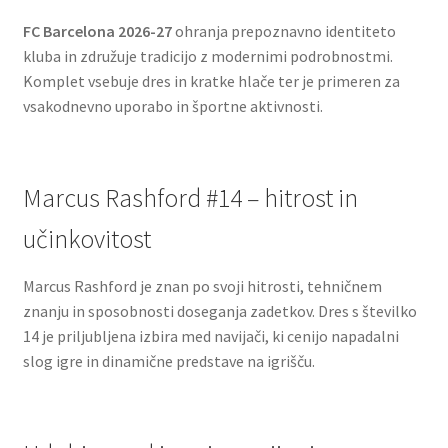
FC Barcelona 2026-27
ohranja prepoznavno identiteto
kluba in združuje tradicijo z modernimi podrobnostmi.
Komplet vsebuje dres in kratke hlače ter je primeren za
vsakodnevno uporabo in športne aktivnosti.
Marcus Rashford #14 – hitrost in
učinkovitost
Marcus Rashford je znan po svoji hitrosti, tehničnem
znanju in sposobnosti doseganja zadetkov. Dres s številko
14 je priljubljena izbira med navijači, ki cenijo napadalni
slog igre in dinamične predstave na igrišču.