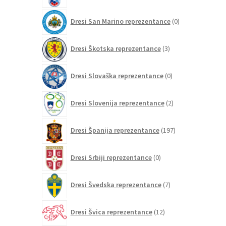
0
Dresi San Marino reprezentance
0
izdelkov
3
Dresi Škotska reprezentance
3
izdelki
0
Dresi Slovaška reprezentance
0
izdelkov
2
Dresi Slovenija reprezentance
2
izdelka
197
Dresi Španija reprezentance
197
izdelkov
0
Dresi Srbiji reprezentance
0
izdelkov
7
Dresi Švedska reprezentance
7
izdelkov
12
Dresi Švica reprezentance
12
izdelkov