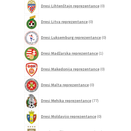
0
Dresi Lihtenštajn reprezentance
0
izdelkov
0
Dresi Litva reprezentance
0
izdelkov
0
Dresi Luksemburg reprezentance
0
izdelkov
1
Dresi Madžarska reprezentance
1
izdelek
0
Dresi Makedonija reprezentance
0
izdelkov
0
Dresi Malta reprezentance
0
izdelkov
77
Dresi Mehika reprezentance
77
izdelkov
0
Dresi Moldavijo reprezentance
0
izdelkov
109