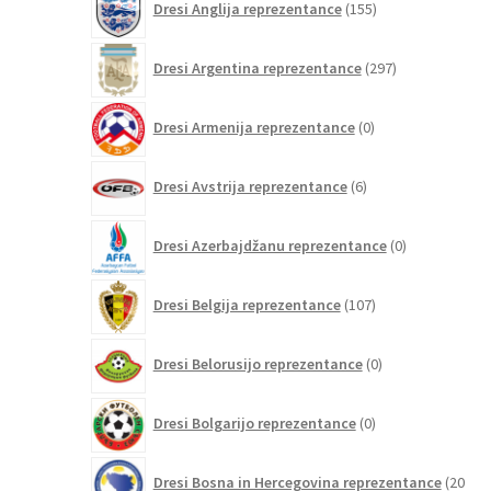
Dresi Anglija reprezentance
155
izdelkov
297
Dresi Argentina reprezentance
297
izdelkov
0
Dresi Armenija reprezentance
0
izdelkov
6
Dresi Avstrija reprezentance
6
izdelkov
0
Dresi Azerbajdžanu reprezentance
0
izdelkov
107
Dresi Belgija reprezentance
107
izdelkov
0
Dresi Belorusijo reprezentance
0
izdelkov
0
Dresi Bolgarijo reprezentance
0
izdelkov
Dresi Bosna in Hercegovina reprezentance
20