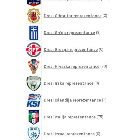
izdelkov
0
Dresi Gibraltar reprezentance
0
izdelkov
8
Dresi Grčija reprezentance
8
izdelkov
0
Dresi Gruzija reprezentance
0
izdelkov
78
Dresi Hrvaška reprezentance
78
izdelkov
0
Dresi Irska reprezentance
0
izdelkov
1
Dresi Islandija reprezentance
1
izdelek
75
Dresi Italija reprezentance
75
izdelkov
0
Dresi Izrael reprezentance
0
izdelkov