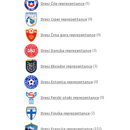
Dresi Čile reprezentance
5
izdelkov
0
Dresi Ciper reprezentance
0
izdelkov
0
Dresi Črna gora reprezentance
0
izdelkov
3
Dresi Danska reprezentance
3
izdelki
3
Dresi Ekvador reprezentance
3
izdelki
0
Dresi Estonija reprezentance
0
izdelkov
0
Dresi Ferski otoki reprezentance
0
izdelkov
2
Dresi Finska reprezentance
2
izdelka
152
Dresi Francija reprezentance
152