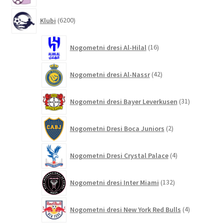
6200
Klubi
6200
izdelkov
16
Nogometni dresi Al-Hilal
16
izdelkov
42
Nogometni dresi Al-Nassr
42
izdelkov
31
Nogometni dresi Bayer Leverkusen
31
izdelkov
2
Nogometni Dresi Boca Juniors
2
izdelka
4
Nogometni Dresi Crystal Palace
4
izdelki
132
Nogometni dresi Inter Miami
132
izdelkov
4
Nogometni dresi New York Red Bulls
4
izdelki