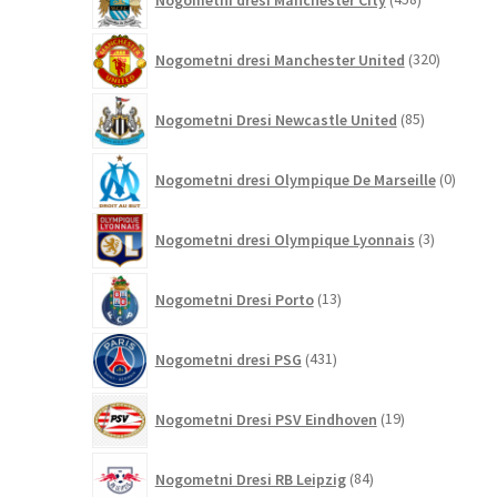
izdelkov
320
Nogometni dresi Manchester United
320
izdelkov
85
Nogometni Dresi Newcastle United
85
izdelkov
0
Nogometni dresi Olympique De Marseille
0
izdelk
3
Nogometni dresi Olympique Lyonnais
3
izdelki
13
Nogometni Dresi Porto
13
izdelkov
431
Nogometni dresi PSG
431
izdelkov
19
Nogometni Dresi PSV Eindhoven
19
izdelkov
84
Nogometni Dresi RB Leipzig
84
izdelkov