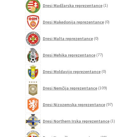
1
Dresi Madžarska reprezentance
1
izdelek
0
Dresi Makedonija reprezentance
0
izdelkov
0
Dresi Malta reprezentance
0
izdelkov
77
Dresi Mehika reprezentance
77
izdelkov
0
Dresi Moldavijo reprezentance
0
izdelkov
109
Dresi Nemčija reprezentance
109
izdelkov
97
Dresi Nizozemska reprezentance
97
izdelkov
1
Dresi Northern Irska reprezentance
1
izdelek
28