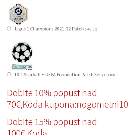
Ligue 1 Champions 2021-22 Patch
(
+
€
2.00
)
UCL Starball + UEFA Foundation Patch Set
(
+
€
3.00
)
Dobite 10% popust nad
70€,Koda kupona:nogometni10
Dobite 15% popust nad
100€,Koda