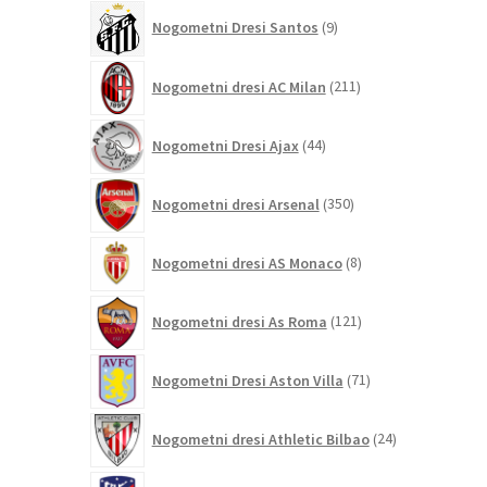
9
Nogometni Dresi Santos
9
izdelkov
211
Nogometni dresi AC Milan
211
izdelkov
44
Nogometni Dresi Ajax
44
izdelkov
350
Nogometni dresi Arsenal
350
izdelkov
8
Nogometni dresi AS Monaco
8
izdelkov
121
Nogometni dresi As Roma
121
izdelkov
71
Nogometni Dresi Aston Villa
71
izdelkov
24
Nogometni dresi Athletic Bilbao
24
izdelkov
184