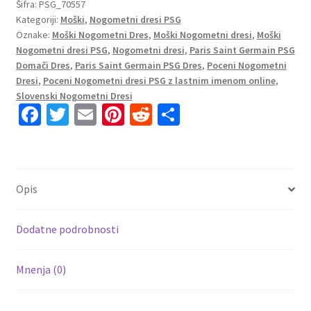
dresi
Šifra:
PSG_70557
Kategoriji:
Moški
,
Nogometni dresi PSG
Paris
Oznake:
Moški Nogometni Dres
,
Moški Nogometni dresi
,
Moški
Saint-
Nogometni dresi PSG
,
Nogometni dresi
,
Paris Saint Germain PSG
Germain
Domači Dres
,
Paris Saint Germain PSG Dres
,
Poceni Nogometni
PSG
Dresi
,
Poceni Nogometni dresi PSG z lastnim imenom online
,
Domači
Slovenski Nogometni Dresi
2023
Fa
T
E
Pi
R
S
Kratek
ce
wi
m
nt
e
h
Rokav
b
tt
ai
er
d
ar
+
o
er
l
es
di
e
Kratke
Opis
hlače
o
t
t
količina
k
Dodatne podrobnosti
Mnenja (0)