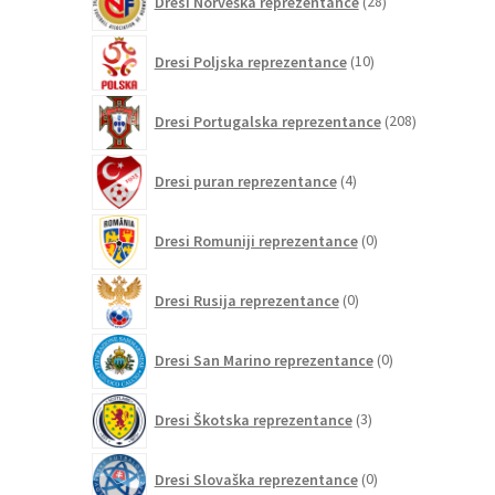
Dresi Norveška reprezentance
28
izdelkov
10
Dresi Poljska reprezentance
10
izdelkov
208
Dresi Portugalska reprezentance
208
izdelkov
4
Dresi puran reprezentance
4
izdelki
0
Dresi Romuniji reprezentance
0
izdelkov
0
Dresi Rusija reprezentance
0
izdelkov
0
Dresi San Marino reprezentance
0
izdelkov
3
Dresi Škotska reprezentance
3
izdelki
0
Dresi Slovaška reprezentance
0
izdelkov