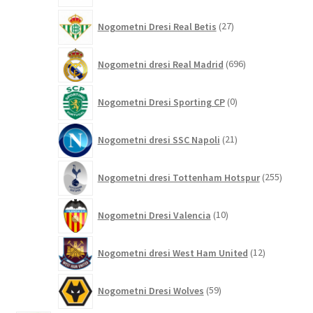
27
Nogometni Dresi Real Betis
27
izdelkov
696
Nogometni dresi Real Madrid
696
izdelkov
0
Nogometni Dresi Sporting CP
0
izdelkov
21
Nogometni dresi SSC Napoli
21
izdelkov
255
Nogometni dresi Tottenham Hotspur
255
izdelko
10
Nogometni Dresi Valencia
10
izdelkov
12
Nogometni dresi West Ham United
12
izdelkov
59
Nogometni Dresi Wolves
59
izdelkov