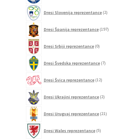
2
Dresi Slovenija reprezentance
2
izdelka
197
Dresi Španija reprezentance
197
izdelkov
0
Dresi Srbiji reprezentance
0
izdelkov
7
Dresi Švedska reprezentance
7
izdelkov
12
Dresi Švica reprezentance
12
izdelkov
2
Dresi Ukrajini reprezentance
2
izdelka
21
Dresi Urugvaj reprezentance
21
izdelkov
5
Dresi Wales reprezentance
5
izdelkov