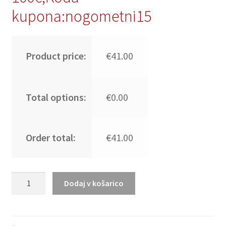
kupona:nogometni15
Product price:
€41.00
Total options:
€0.00
Order total:
€41.00
FLORENZi
Dodaj v košarico
#24
Moški
Nogometni