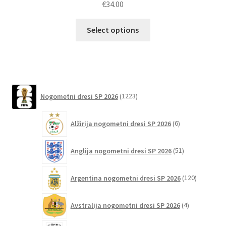
€
34.00
Ta
Select options
izdelek
ima
več
različic.
Možnosti
1223
Nogometni dresi SP 2026
1223
lahko
izdelkov
izberete
6
Alžirija nogometni dresi SP 2026
6
na
izdelkov
strani
51
izdelka
Anglija nogometni dresi SP 2026
51
izdelkov
120
Argentina nogometni dresi SP 2026
120
izdelkov
4
Avstralija nogometni dresi SP 2026
4
izdelki
6