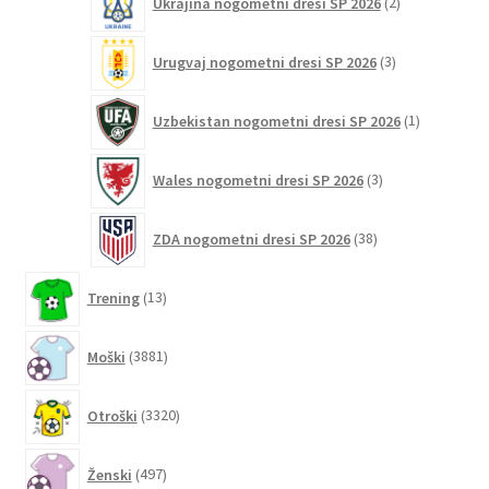
Ukrajina nogometni dresi SP 2026
2
izdelka
3
Urugvaj nogometni dresi SP 2026
3
izdelki
1
Uzbekistan nogometni dresi SP 2026
1
izdelek
3
Wales nogometni dresi SP 2026
3
izdelki
38
ZDA nogometni dresi SP 2026
38
izdelkov
13
Trening
13
izdelkov
3881
Moški
3881
izdelkov
3320
Otroški
3320
izdelkov
497
Ženski
497
izdelkov