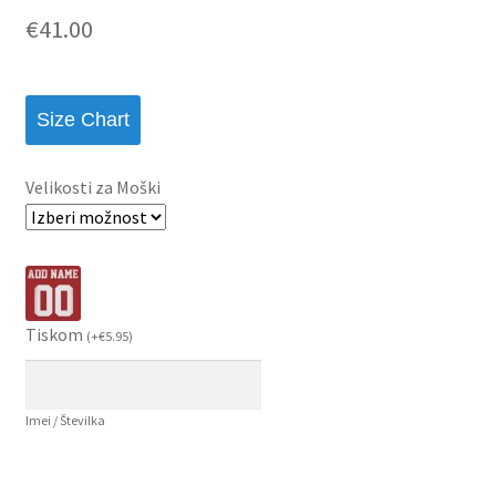
€
41.00
Size Chart
Velikosti za Moški
Tiskom
(
+
€
5.95
)
Imei / Številka