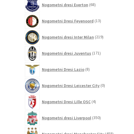
68
Nogometni dresi Everton
68
izdelkov
13
Nogometni Dresi Feyenoord
13
izdelkov
219
Nogometni dresi Inter Milan
219
izdelkov
171
Nogometni dresi Juventus
171
izdelkov
8
Nogometni Dresi Lazio
8
izdelkov
0
Nogometni Dresi Leicester City
0
izdelkov
4
Nogometni Dresi Lille OSC
4
izdelki
350
Nogometni dresi Liverpool
350
izdelkov
458
Nogometni dresi Manchester City
458