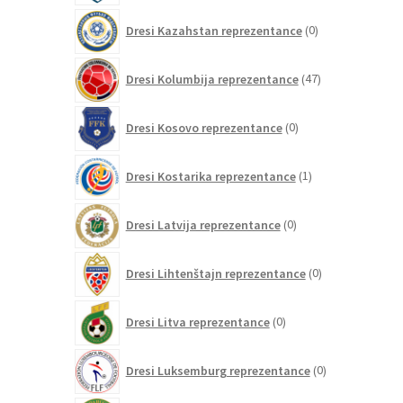
0
Dresi Kazahstan reprezentance
0
izdelkov
47
Dresi Kolumbija reprezentance
47
izdelkov
0
Dresi Kosovo reprezentance
0
izdelkov
1
Dresi Kostarika reprezentance
1
izdelek
0
Dresi Latvija reprezentance
0
izdelkov
0
Dresi Lihtenštajn reprezentance
0
izdelkov
0
Dresi Litva reprezentance
0
izdelkov
0
Dresi Luksemburg reprezentance
0
izdelkov