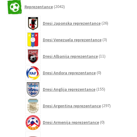
2042
Reprezentance
2042
izdelkov
26
Dresi Japonska reprezentance
26
izdelkov
3
Dresi Venezuela reprezentance
3
izdelki
11
Dresi Albanija reprezentance
11
izdelkov
0
Dresi Andora reprezentance
0
izdelkov
155
Dresi Anglija reprezentance
155
izdelkov
297
Dresi Argentina reprezentance
297
izdelkov
0
Dresi Armenija reprezentance
0
izdelkov
6