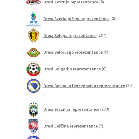
Dresi Avstrija reprezentance
6
izdelkov
0
Dresi Azerbajdžanu reprezentance
0
izdelkov
107
Dresi Belgija reprezentance
107
izdelkov
0
Dresi Belorusijo reprezentance
0
izdelkov
0
Dresi Bolgarijo reprezentance
0
izdelkov
Dresi Bosna in Hercegovina reprezentance
20
20
izdelkov
223
Dresi Brazilija reprezentance
223
izdelkov
2
Dresi Češčina reprezentance
2
izdelka
5