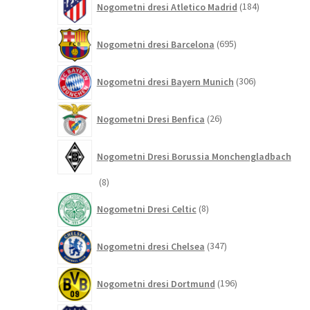
Nogometni dresi Atletico Madrid
184
izdelkov
695
Nogometni dresi Barcelona
695
izdelkov
306
Nogometni dresi Bayern Munich
306
izdelkov
26
Nogometni Dresi Benfica
26
izdelkov
Nogometni Dresi Borussia Monchengladbach
8
8
izdelkov
8
Nogometni Dresi Celtic
8
izdelkov
347
Nogometni dresi Chelsea
347
izdelkov
196
Nogometni dresi Dortmund
196
izdelkov