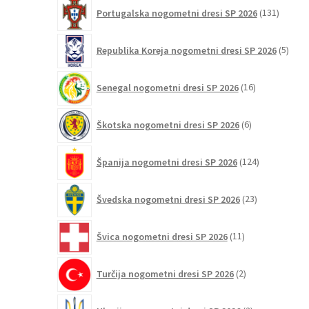
131
Portugalska nogometni dresi SP 2026
131
izdelko
5
Republika Koreja nogometni dresi SP 2026
5
izdel
16
Senegal nogometni dresi SP 2026
16
izdelkov
6
Škotska nogometni dresi SP 2026
6
izdelkov
124
Španija nogometni dresi SP 2026
124
izdelkov
23
Švedska nogometni dresi SP 2026
23
izdelkov
11
Švica nogometni dresi SP 2026
11
izdelkov
2
Turčija nogometni dresi SP 2026
2
izdelka
2